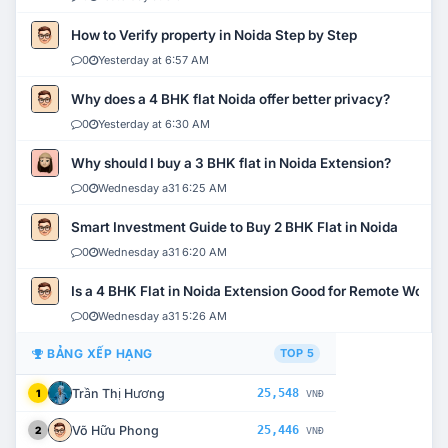
How to Verify property in Noida Step by Step
0
Yesterday at 6:57 AM
Why does a 4 BHK flat Noida offer better privacy?
0
Yesterday at 6:30 AM
Why should I buy a 3 BHK flat in Noida Extension?
0
Wednesday a31 6:25 AM
Smart Investment Guide to Buy 2 BHK Flat in Noida
0
Wednesday a31 6:20 AM
Is a 4 BHK Flat in Noida Extension Good for Remote Work?
0
Wednesday a31 5:26 AM
BẢNG XẾP HẠNG
TOP 5
Trần Thị Hương
25,548
1
VNĐ
Võ Hữu Phong
25,446
2
VNĐ