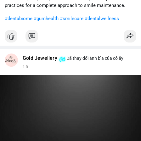
cân nhắc giảm tỷ trọng đòn bẩy và chờ xu hướng rõ ràng trước
practices for a complete approach to smile maintenance.
khi gia tăng vị thế.
#dentabiome
#gumhealth
#smilecare
#dentalwellness
#8dot0316btc
#chuyenlensan
#aplucbannganhan
#btcmempool
#516kusd
Gold Jewellery
Đã thay đổi ảnh bìa của cô ấy
1 h