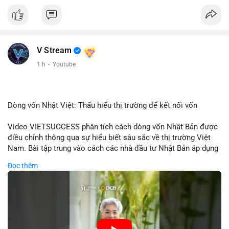
V Stream
1 h
·
Youtube
Dòng vốn Nhật Việt: Thấu hiểu thị trường để kết nối vốn
Video VIETSUCCESS phân tích cách dòng vốn Nhật Bản được
điều chỉnh thông qua sự hiểu biết sâu sắc về thị trường Việt
Nam. Bài tập trung vào cách các nhà đầu tư Nhật Bản áp dụng
chiến lược đầu tư phù hợp với điều kiện kinh tế địa phương, từ
Đọc thêm
đầu tư trực tiếp vào doanh nghiệp đến việc giao dịch tài chính.
Kết nối này không chỉ tạo cơ hội tăng trưởng cho Việt Nam mà
còn tạo ra động lực cho thị trường crypto địa phương khi các
nhà đầu tư đa quốc gia tìm kiếm cơ hội đa dạng. Các yếu tố
như chính sách tài chính Việt Nam, xu hướng đầu tư ESG, và
ổn định thị trường sẽ ảnh hưởng trực tiếp đến lưu lượng vốn