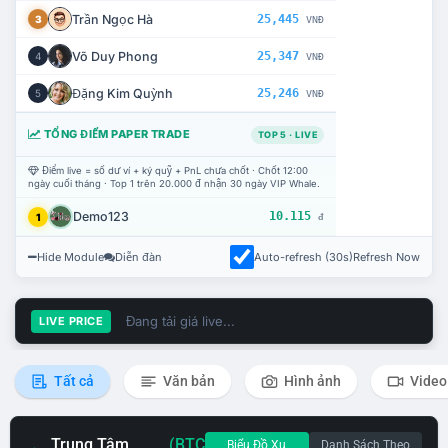
Trần Ngọc Hà
25,445
3
VNĐ
Võ Duy Phong
25,347
4
VNĐ
Đặng Kim Quỳnh
25,246
5
VNĐ
TỔNG ĐIỂM PAPER TRADE
TOP 5 · LIVE
Điểm live = số dư ví + ký quỹ + PnL chưa chốt · Chốt 12:00
ngày cuối tháng · Top 1 trên 20.000 đ nhận 30 ngày VIP Whale.
Demo123
10.115
1
đ
Hide Module
Diễn đàn
Auto-refresh (30s)
Refresh Now
Đang tải giá live...
LIVE PRICE
Tất cả
Văn bản
Hình ảnh
Video
Trung Tâm
(BTC
Biểu Đồ Xu
Danh Sách Theo