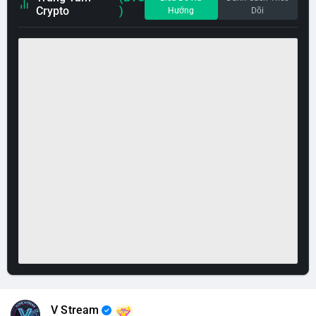
Crypto
)
Hướng
Dõi
V Stream