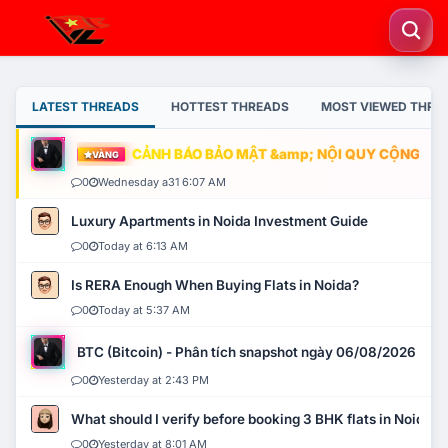
LATEST THREADS
HOTTEST THREADS
MOST VIEWED THRE
CẢNH BÁO BẢO MẬT &amp; NỘI QUY CỘNG ĐỒN
VÀNG
0
Wednesday a31 6:07 AM
Luxury Apartments in Noida Investment Guide
0
Today at 6:13 AM
Is RERA Enough When Buying Flats in Noida?
0
Today at 5:37 AM
BTC (Bitcoin) - Phân tích snapshot ngày 06/08/2026
0
Yesterday at 2:43 PM
What should I verify before booking 3 BHK flats in Noida?
0
Yesterday at 8:01 AM