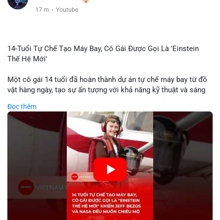
17 m
·
Youtube
14-Tuổi Tự Chế Tạo Máy Bay, Cô Gái Được Gọi Là 'Einstein
Thế Hệ Mới'
Một cô gái 14 tuổi đã hoàn thành dự án tự chế máy bay từ đồ
vật hàng ngày, tạo sự ấn tượng với khả năng kỹ thuật và sáng
tạo. Video do kênh KIEN THUC KINH TE đăng tải ghi lại quá
Đọc thêm
trình cô girl thiết kế, sản xuất và thử nghiệm máy bay, được
nhiều người so sánh với trí tuệ của Einstein. Thành tựu này
không chỉ thể hiện khả năng học tập nhanh chóng mà còn thể
hiện tiềm năng của thế hệ trẻ trong lĩnh vực công nghệ. Mặc dù
chưa liên quan trực tiếp đến tài chính hoặc crypto, sự phát
triển của công nghệ mới thường tạo cơ hội đầu tư hoặc ứng
dụng trong các lĩnh vực số hóa.
🎥 Xem video trực tiếp tại:
Nguồn: KIEN THUC KINH TE