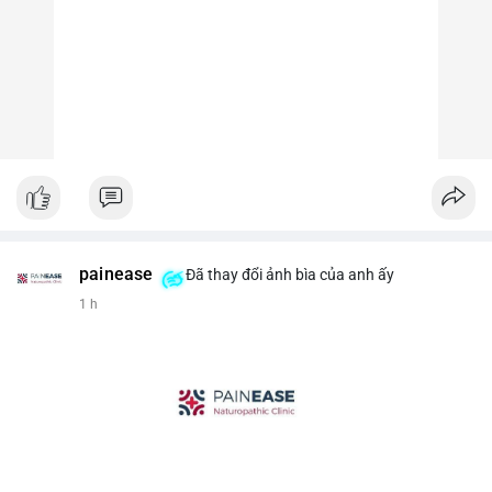
painease
Đã thay đổi ảnh bìa của anh ấy
1 h