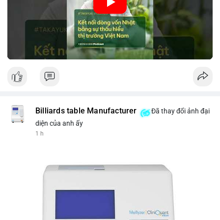
nhập khẩu từ Nhật Bản. Bài cũng nhấn mạnh vai trò của thông
tin thị trường chính xác trong việc giảm rủi ro khi kết nối các
thị trường khác nhau.
🎥 Xem video trực tiếp tại:
Nguồn: VIETSUCCESS
Billiards table Manufacturer
Đã thay đổi ảnh đại
diện của anh ấy
1 h