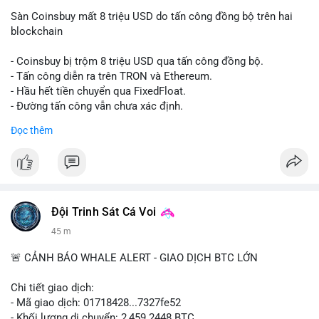
Sàn Coinsbuy mất 8 triệu USD do tấn công đồng bộ trên hai
blockchain
- Coinsbuy bị trộm 8 triệu USD qua tấn công đồng bộ.
- Tấn công diễn ra trên TRON và Ethereum.
- Hầu hết tiền chuyển qua FixedFloat.
- Đường tấn công vẫn chưa xác định.
Đọc thêm
#binancesquare
#cryptonews
#coinsbuy
#trx
#eth
$trx $eth
#vlikevn
#titanbot
Đội Trinh Sát Cá Voi
📰 Nguồn: CoinDesk
45 m
🚨 CẢNH BÁO WHALE ALERT - GIAO DỊCH BTC LỚN
Chi tiết giao dịch:
- Mã giao dịch: 01718428...7327fe52
- Khối lượng di chuyển: 2,459.2448 BTC