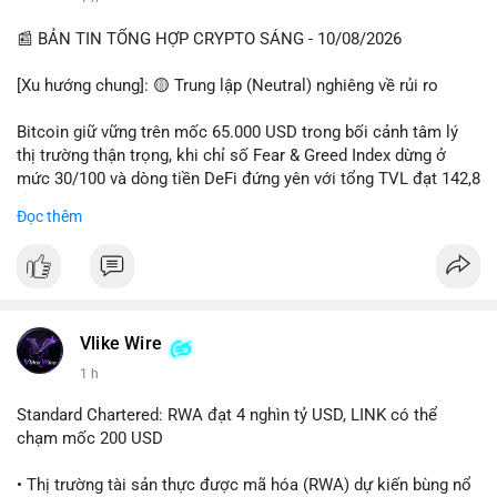
• Khuyến nghị: Cẩn trọng với các lệnh Long/Short khi Bitcoin
chưa thoát khỏi vùng giá hiện tại. Theo dõi sát các tin tức về
📰 BẢN TIN TỔNG HỢP CRYPTO SÁNG - 10/08/2026
lạm phát (CPI) và động thái của các quỹ lớn.
[Xu hướng chung]: 🟡 Trung lập (Neutral) nghiêng về rủi ro
📊 Nguồn: Radar Tâm Lý Thị Trường
Bitcoin giữ vững trên mốc 65.000 USD trong bối cảnh tâm lý
thị trường thận trọng, khi chỉ số Fear & Greed Index dừng ở
mức 30/100 và dòng tiền DeFi đứng yên với tổng TVL đạt 142,8
tỷ USD.
Đọc thêm
- Thị trường & Giá cả: BTC giao dịch quanh vùng 65.200 USD,
tăng gần 3% khi Iran-Oman hứa mở lại eo Hormuz, giảm lo ngại
địa chính trị. Hoạt động cá voi diễn ra sôi động với lệnh
chuyển 458 BTC trị giá gần 30 triệu USD cùng nhiều giao dịch
lớn khác. Đáng chú ý, thanh lý Short chiếm tới 81,7% tổng 35,7
Vlike Wire
triệu USD thanh lý trong 24h, cho thấy phe bán đang yếu thế.
1 h
- DeFi & Công nghệ: Standard Chartered dự báo thị trường RWA
Standard Chartered: RWA đạt 4 nghìn tỷ USD, LINK có thể
sẽ bùng nổ lên 4 nghìn tỷ USD, kéo theo giá trị token LINK có
chạm mốc 200 USD
thể tăng 25 lần, chạm mốc 200 USD vào năm 2030. Mastercard
hoàn tất thương vụ mua lại startup stablecoin BVNK trị giá 1,8
• Thị trường tài sản thực được mã hóa (RWA) dự kiến bùng nổ