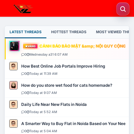
LATEST THREADS
HOTTEST THREADS
MOST VIEWED THRE
CẢNH BÁO BẢO MẬT &amp; NỘI QUY CỘNG ĐỒNG
VÀNG
0
Wednesday a31 6:07 AM
How Best Online Job Portals Improve Hiring
0
Today at 11:39 AM
How do you store wet food for cats homemade?
0
Today at 9:07 AM
Daily Life Near New Flats in Noida
0
Today at 5:52 AM
A Smarter Way to Buy Flat in Noida Based on Your Needs
0
Today at 5:04 AM