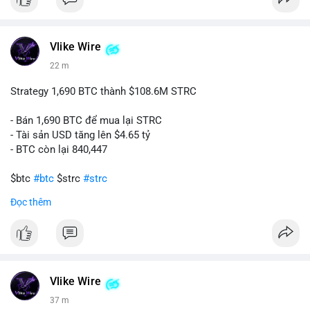
$btc $eth
#vlikevn
#titanbot
Vlike Wire
22 m
📰 Nguồn: CoinDesk
Strategy 1,690 BTC thành $108.6M STRC
- Bán 1,690 BTC để mua lại STRC
- Tài sản USD tăng lên $4.65 tỷ
- BTC còn lại 840,447
$btc
#btc
$strc
#strc
Đọc thêm
#vlikevn
#titanbot
📰 Nguồn: Cointelegraph
Vlike Wire
38 m