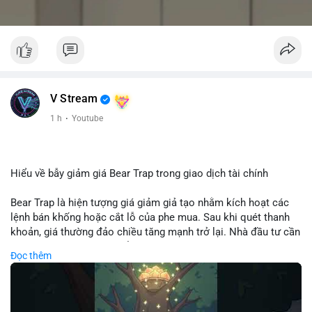
V Stream
1 h
·
Youtube
Hiểu về bẫy giảm giá Bear Trap trong giao dịch tài chính
Bear Trap là hiện tượng giá giảm giả tạo nhằm kích hoạt các
lệnh bán khống hoặc cắt lỗ của phe mua. Sau khi quét thanh
khoản, giá thường đảo chiều tăng mạnh trở lại. Nhà đầu tư cần
nhận diện mô hình này để tránh bị thao túng tâm lý và tối ưu
Đọc thêm
hóa điểm vào lệnh.
🎥 Xem video trực tiếp tại: