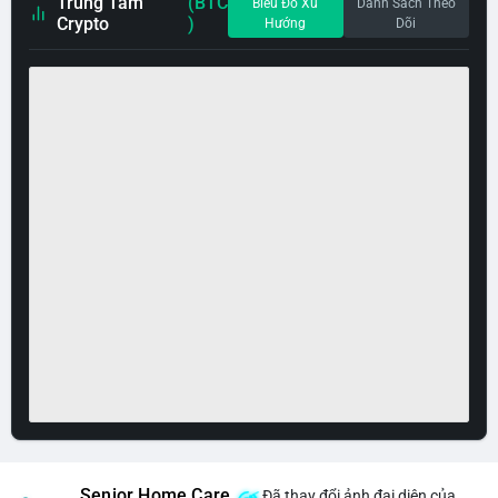
Trung Tâm
(BTC
Biểu Đồ Xu
Danh Sách Theo
Crypto
)
Hướng
Dõi
Senior Home Care
Đã thay đổi ảnh đại diện của