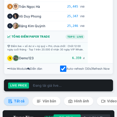
Trần Ngọc Hà
25,445
3
VNĐ
Võ Duy Phong
25,347
4
VNĐ
Đặng Kim Quỳnh
25,246
5
VNĐ
TỔNG ĐIỂM PAPER TRADE
TOP 5 · LIVE
Điểm live = số dư ví + ký quỹ + PnL chưa chốt · Chốt 12:00
ngày cuối tháng · Top 1 trên 20.000 đ nhận 30 ngày VIP Whale.
Demo123
6.359
1
đ
Hide Module
Diễn đàn
Auto-refresh (30s)
Refresh Now
Đang tải giá live...
LIVE PRICE
Tất cả
Văn bản
Hình ảnh
Video