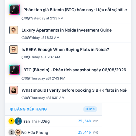
Phân tích giá Bitcoin (BTC) hôm nay: Liệu nỗi sợ hãi có mở 
0
Yesterday at 2:33 PM
Luxury Apartments in Noida Investment Guide
0
Friday a31 6:13 AM
Is RERA Enough When Buying Flats in Noida?
0
Friday a31 5:37 AM
BTC (Bitcoin) - Phân tích snapshot ngày 06/08/2026
0
Thursday a31 2:43 PM
What should I verify before booking 3 BHK flats in Noida?
0
Thursday a31 8:01 AM
BẢNG XẾP HẠNG
TOP 5
Trần Thị Hương
25,548
1
VNĐ
Võ Hữu Phong
25,446
2
VNĐ