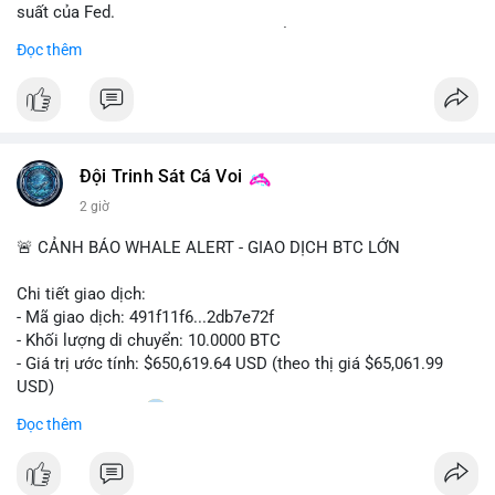
suất của Fed.
- Cần theo dõi sát sao dữ liệu CPI để dự đoán biến động tiếp
Đọc thêm
theo.
#bitcoin
#btc
#cryptonews
#binancesquare
#cpi
$btc
Đội Trinh Sát Cá Voi
#vlikevn
#titanbot
2 giờ
📰 Nguồn: Cointelegraph
🚨 CẢNH BÁO WHALE ALERT - GIAO DỊCH BTC LỚN
Chi tiết giao dịch:
- Mã giao dịch: 491f11f6...2db7e72f
- Khối lượng di chuyển: 10.0000 BTC
- Giá trị ước tính: $650,619.64 USD (theo thị giá $65,061.99
USD)
- Thời gian: 11:20
2 2026-08-10 UTC
Đọc thêm
Nhận định phân tích hành vi của Cá voi dựa trên giao dịch này:
Giao dịch 10 BTC trị giá hơn 650 nghìn USD được thực hiện