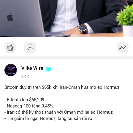
Vlike Wire
2 giờ
Bitcoin duy trì trên $65k khi Iran-Oman hứa mở eo Hormuz
- Bitcoin lên $65,209.
- Nasdaq 100 tăng 0.45%.
- Iran có thể ký thỏa thuận với Oman mở lại eo Hormuz.
- Tin giảm lo ngại Hormuz, tăng tài sản rủi ro.
#binancesquare
#cryptonews
#btc