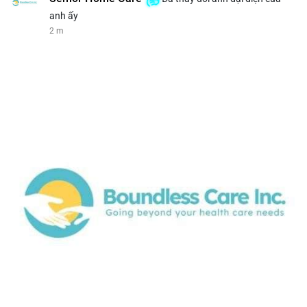
anh ấy
2 m