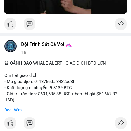
Nguồn: 5 Phút Crypto
Đội Trinh Sát Cá Voi
1 h
🚨 CẢNH BÁO WHALE ALERT - GIAO DỊCH BTC LỚN
Chi tiết giao dịch:
- Mã giao dịch: 011375ed...3432ac3f
- Khối lượng di chuyển: 9.8139 BTC
- Giá trị ước tính: $634,635.88 USD (theo thị giá $64,667.32
USD)
- Thời gian: 10:19:26 2026-08-06 UTC
Đọc thêm
Nhận định phân tích:
Giao dịch 9.81 BTC trị giá hơn 634 nghìn USD được phát hiện
trong mempool chưa xác nhận. Khối lượng này ở mức trung