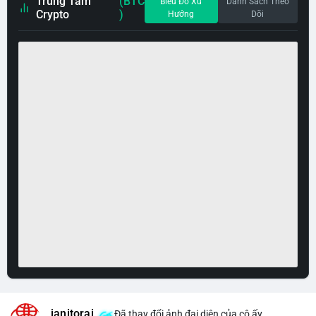
Trung Tâm
(BTC
Biểu Đồ Xu
Danh Sách Theo
Crypto
)
Hướng
Dõi
janitorai
Đã thay đổi ảnh đại diện của cô ấy