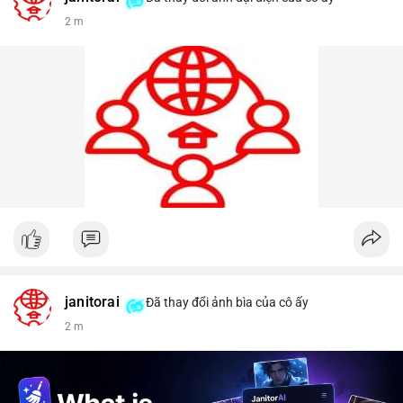
2 m
janitorai
Đã thay đổi ảnh bìa của cô ấy
2 m