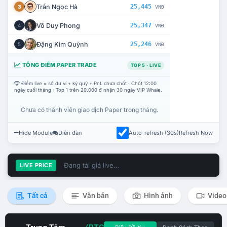
Trần Ngọc Hà
25,445
3
VNĐ
Võ Duy Phong
25,347
4
VNĐ
Đặng Kim Quỳnh
25,246
5
VNĐ
TỔNG ĐIỂM PAPER TRADE
TOP 5 · LIVE
Điểm live = số dư ví + ký quỹ + PnL chưa chốt · Chốt 12:00
ngày cuối tháng · Top 1 trên 20.000 đ nhận 30 ngày VIP Whale.
Chưa có thành viên giao dịch Paper trong tháng.
Hide Module
Diễn đàn
Auto-refresh (30s)
Refresh Now
Đang tải giá live...
LIVE PRICE
Tất cả
Văn bản
Hình ảnh
Video