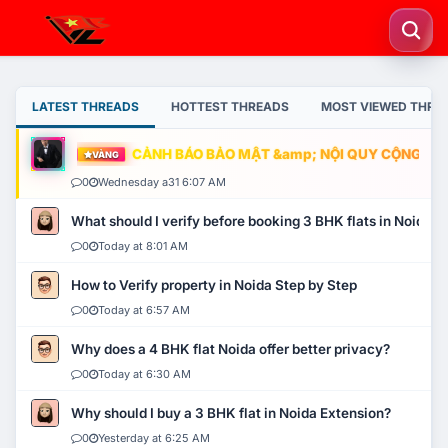
LATEST THREADS
HOTTEST THREADS
MOST VIEWED THRE
CẢNH BÁO BẢO MẬT &amp; NỘI QUY CỘNG ĐỒNG
VÀNG
0
Wednesday a31 6:07 AM
What should I verify before booking 3 BHK flats in Noida?
0
Today at 8:01 AM
How to Verify property in Noida Step by Step
0
Today at 6:57 AM
Why does a 4 BHK flat Noida offer better privacy?
0
Today at 6:30 AM
Why should I buy a 3 BHK flat in Noida Extension?
0
Yesterday at 6:25 AM