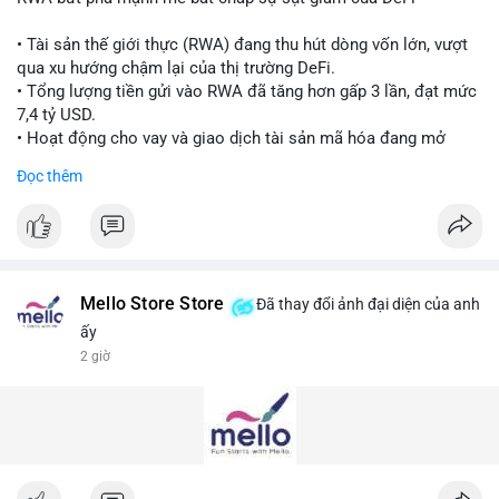
• Tài sản thế giới thực (RWA) đang thu hút dòng vốn lớn, vượt
qua xu hướng chậm lại của thị trường DeFi.
• Tổng lượng tiền gửi vào RWA đã tăng hơn gấp 3 lần, đạt mức
7,4 tỷ USD.
• Hoạt động cho vay và giao dịch tài sản mã hóa đang mở
rộng mạnh mẽ.
Đọc thêm
• CoinShares nhận định RWA đang chuyển dịch từ giai đoạn
phát hành sang giai đoạn ứng dụng thực tế.
#rwa
#defi
#cryptonews
#binancesquare
#blockchain
$btc $eth
Mello Store Store
Đã thay đổi ảnh đại diện của anh
ấy
#vlikevn
#titanbot
2 giờ
📰 Nguồn: Cointelegraph