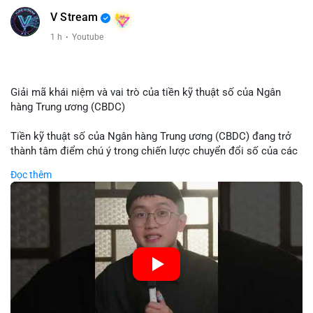
V Stream
1 h
·
Youtube
Giải mã khái niệm và vai trò của tiền kỹ thuật số của Ngân
hàng Trung ương (CBDC)
Tiền kỹ thuật số của Ngân hàng Trung ương (CBDC) đang trở
thành tâm điểm chú ý trong chiến lược chuyển đổi số của các
nền kinh tế toàn cầu. Khác với các loại tiền mã hóa phi tập
Đọc thêm
trung, CBDC là hình thức tiền pháp định được phát hành và
quản lý trực tiếp bởi Ngân hàng Trung ương nhằm tối ưu hóa
hệ thống thanh toán và tăng cường hiệu quả chính sách tiền tệ.
Việc triển khai CBDC hứa hẹn sẽ thay đổi diện mạo của hạ
tầng tài chính truyền thống, mang lại sự tiện lợi trong giao dịch
nhưng cũng đặt ra nhiều thách thức về quyền riêng tư và an
ninh mạng.
🎥 Xem video trực tiếp tại: