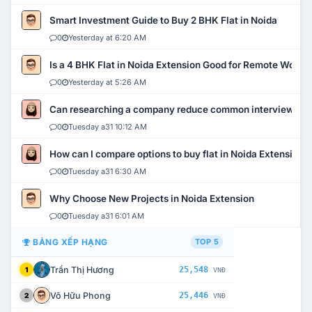
Smart Investment Guide to Buy 2 BHK Flat in Noida
0
Yesterday at 6:20 AM
Is a 4 BHK Flat in Noida Extension Good for Remote Work?
0
Yesterday at 5:26 AM
Can researching a company reduce common interview mi
0
Tuesday a31 10:12 AM
How can I compare options to buy flat in Noida Extension?
0
Tuesday a31 6:30 AM
Why Choose New Projects in Noida Extension
0
Tuesday a31 6:01 AM
BẢNG XẾP HẠNG
TOP 5
Trần Thị Hương
25,548
1
VNĐ
Võ Hữu Phong
25,446
2
VNĐ