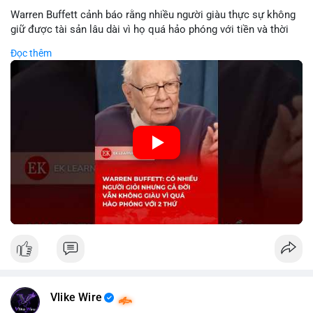
Warren Buffett cảnh báo rằng nhiều người giàu thực sự không
giữ được tài sản lâu dài vì họ quá hảo phóng với tiền và thời
gian. Quyên góp liên tục làm giảm vốn đầu tư, hạn chế lợi
Đọc thêm
nhuận tái đầu tư và suy giảm sức mạnh tăng trưởng danh mục.
Đối với nhà đầu tư crypto, giữ lại lợi nhuận để tái đầu tư vào
dự án tiềm năng quan trọng hơn chia sẻ quá mức. Cân bằng
đóng góp xã hội và bảo vệ tài sản giúp nhà đầu tư đạt được
bền vững tài chính mà Buffett đề cao.
🎥 Xem video trực tiếp tại:
Nguồn: KIEN THUC KINH TE
Vlike Wire