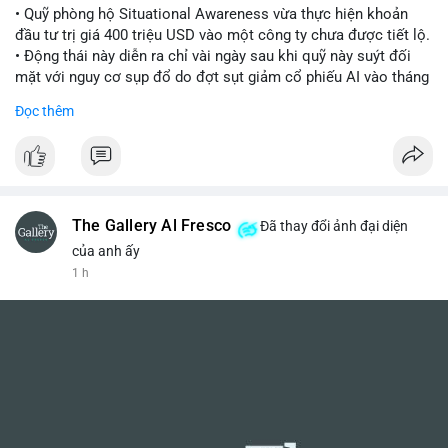
• Quỹ phòng hộ Situational Awareness vừa thực hiện khoản
đầu tư trị giá 400 triệu USD vào một công ty chưa được tiết lộ.
• Động thái này diễn ra chỉ vài ngày sau khi quỹ này suýt đối
mặt với nguy cơ sụp đổ do đợt sụt giảm cổ phiếu AI vào tháng
7.
Đọc thêm
• Sự trở lại này đánh dấu bước phục hồi đáng chú ý của quỹ
sau giai đoạn khủng hoảng.
#cryptonews
#investment
#situationalawareness
#financenews
The Gallery Al Fresco
Đã thay đổi ảnh đại diện
$btc $eth
của anh ấy
1 h
#vlikevn
#titanbot
📰 Nguồn: Cointelegraph