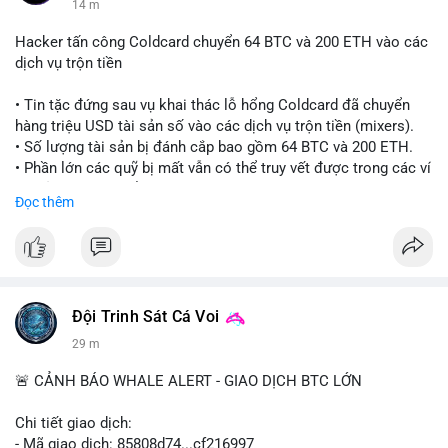
14 m
Hacker tấn công Coldcard chuyển 64 BTC và 200 ETH vào các
dịch vụ trộn tiền
• Tin tặc đứng sau vụ khai thác lỗ hổng Coldcard đã chuyển
hàng triệu USD tài sản số vào các dịch vụ trộn tiền (mixers).
• Số lượng tài sản bị đánh cắp bao gồm 64 BTC và 200 ETH.
• Phần lớn các quỹ bị mất vẫn có thể truy vết được trong các ví
do kẻ tấn công kiểm soát.
Đọc thêm
#coldcard
#cryptohack
#btc
#eth
#binancesquare
#cryptonews
$btc $eth
Đội Trinh Sát Cá Voi
#vlikevn
#titanbot
29 m
📰 Nguồn: Cointelegraph
🚨 CẢNH BÁO WHALE ALERT - GIAO DỊCH BTC LỚN
Chi tiết giao dịch:
- Mã giao dịch: 85808d74...cf216997