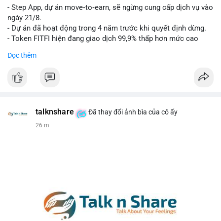
- Step App, dự án move‑to‑earn, sẽ ngừng cung cấp dịch vụ vào
Lời khuyên cho nhà đầu tư nhỏ lẻ: Theo dõi xác nhận của giao
ngày 21/8.
dịch này. Nếu BTC tiếp tục bị rút khỏi sàn với tần suất tăng, đó
- Dự án đã hoạt động trong 4 năm trước khi quyết định dừng.
là tín hiệu tích cực cho xu hướng tăng giá. Hạn chế hành động
- Token FITFI hiện đang giao dịch 99,9% thấp hơn mức cao
theo cảm xúc, ưu tiên quản trị rủi ro với khối lượng vị thế nhỏ.
nhất từng đạt được.
Đọc thêm
#9dot608btc
#619kusd
#vilanh
#dichuyenbtc
#quantriruiro
#binancesquare
#cryptonews
#fitfi
#movetoearn
#stepapp
$fitfi
#vlikevn
#titanbot
talknshare
Đã thay đổi ảnh bìa của cô ấy
26 m
📰 Nguồn: Cointelegraph