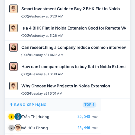
Smart Investment Guide to Buy 2 BHK Flat in Noida
0
Yesterday at 6:20 AM
Is a 4 BHK Flat in Noida Extension Good for Remote Work?
0
Yesterday at 5:26 AM
Can researching a company reduce common interview mi
0
Tuesday a31 10:12 AM
How can I compare options to buy flat in Noida Extension?
0
Tuesday a31 6:30 AM
Why Choose New Projects in Noida Extension
0
Tuesday a31 6:01 AM
BẢNG XẾP HẠNG
TOP 5
Trần Thị Hương
25,548
1
VNĐ
Võ Hữu Phong
25,446
2
VNĐ