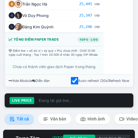
Trần Ngọc Hà
25,445
3
VNĐ
Võ Duy Phong
25,347
4
VNĐ
Đặng Kim Quỳnh
25,246
5
VNĐ
TỔNG ĐIỂM PAPER TRADE
TOP 5 · LIVE
Điểm live = số dư ví + ký quỹ + PnL chưa chốt · Chốt 12:00
ngày cuối tháng · Top 1 trên 20.000 đ nhận 30 ngày VIP Whale.
Chưa có thành viên giao dịch Paper trong tháng.
Hide Module
Diễn đàn
Auto-refresh (30s)
Refresh Now
Đang tải giá live...
LIVE PRICE
Tất cả
Văn bản
Hình ảnh
Video