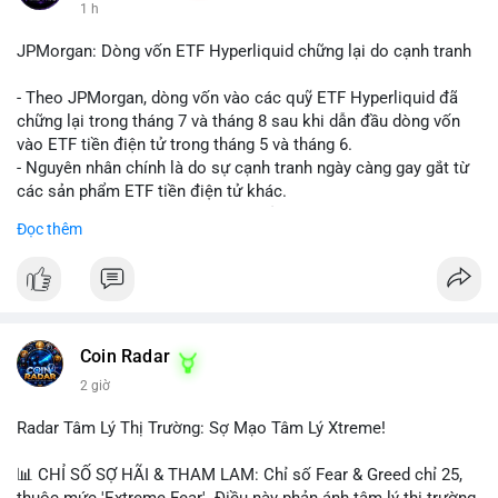
1 h
JPMorgan: Dòng vốn ETF Hyperliquid chững lại do cạnh tranh
- Theo JPMorgan, dòng vốn vào các quỹ ETF Hyperliquid đã
chững lại trong tháng 7 và tháng 8 sau khi dẫn đầu dòng vốn
vào ETF tiền điện tử trong tháng 5 và tháng 6.
- Nguyên nhân chính là do sự cạnh tranh ngày càng gay gắt từ
các sản phẩm ETF tiền điện tử khác.
- Điều này cho thấy sự quan tâm của nhà đầu tư đối với
Đọc thêm
Hyperliquid có thể đã giảm bớt, ảnh hưởng đến dòng vốn và
thanh khoản của đồng tiền này.
- Nhà đầu tư cần theo dõi sát sao diễn biến thị trường và các
yếu tố cạnh tranh để đưa ra quyết định đầu tư hợp lý.
#binancesquare
#cryptonews
#hyperliquid
#etf
#jpmorgan
Coin Radar
2 giờ
$hype
Radar Tâm Lý Thị Trường: Sợ Mạo Tâm Lý Xtreme!
#vlikevn
#titanbot
📊 CHỈ SỐ SỢ HÃI & THAM LAM: Chỉ số Fear & Greed chỉ 25,
📰 Nguồn: CoinDesk
thuộc mức 'Extreme Fear'. Điều này phản ánh tâm lý thị trường