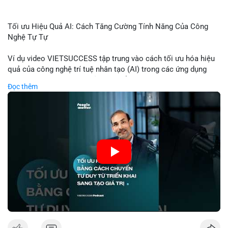
Tối ưu Hiệu Quả AI: Cách Tăng Cường Tính Năng Của Công
Nghệ Tự Tự
Ví dụ video VIETSUCCESS tập trung vào cách tối ưu hóa hiệu
quả của công nghệ trí tuệ nhân tạo (AI) trong các ứng dụng
chuyên nghiệp. AI được sử dụng để phân tích dữ liệu lớn, dự
Đọc thêm
đoán xu hướng thị trường, và tự động hóa quy trình trong lĩnh
vực tài chính và crypto. Bài đăng nhấn mạnh vai trò của AI
trong việc giảm thiểu sai lầm, tăng tốc độ xử lý, và hỗ trợ quyết
định dựa trên dữ liệu. Điều này đặc biệt quan trọng trong thời
kỳ phát triển nhanh chóng của ngành crypto, nơi tính chính xác
và tốc độ là yếu tố quyết định.
🎥 Xem video trực tiếp tại:
Nguồn: VIETSUCCESS