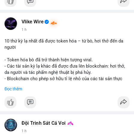
Vlike Wire
1 h
10 thứ kỳ lạ nhất đã được token hóa – từ bò, hơi thở đến da
người
- Token hóa bò đã trở thành hiện tượng viral.
- Các tài sản kỳ lạ khác đã được đưa lên blockchain: hơi thở,
da người và tác phẩm nghệ thuật bị phá hủy.
- Blockchain cho phép sở hữu tỉ lệ nhỏ của các tài sản thực
vật, mở ra thị trường mới.
Đọc thêm
- Câu hỏi về pháp lý, đạo đức và bảo mật đang được đặt ra.
- Nhiều nền tảng NFT đang thử nghiệm token hóa các tài sản
bất thường.
#binancesquare
#cryptonews
#tokenization
#web3
#nft
Đội Trinh Sát Cá Voi
$btc $eth
1 h