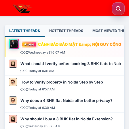
LATEST THREADS
HOTTEST THREADS
MOST VIEWED THRE
CẢNH BÁO BẢO MẬT &amp; NỘI QUY CỘNG ĐỒNG
VÀNG
0
Wednesday a31 6:07 AM
What should I verify before booking 3 BHK flats in Noida?
0
Today at 8:01 AM
How to Verify property in Noida Step by Step
0
Today at 6:57 AM
Why does a 4 BHK flat Noida offer better privacy?
0
Today at 6:30 AM
Why should I buy a 3 BHK flat in Noida Extension?
0
Yesterday at 6:25 AM