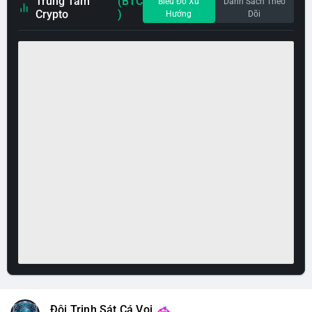
Trung Tâm
(BTC
Biểu Đồ Xu
Danh Sách Theo
Crypto
)
Hướng
Dõi
Đội Trinh Sát Cá Voi