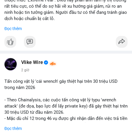
rất tiêu cực, có thể do sợ hãi về xu hướng giá giảm, rủi ro an
ninh hoặc tin tưởng giảm. Người đầu tư có thể đang tránh giao
dịch hoặc chuẩn bị cắt lỗ.
Đọc thêm
📈 XU HƯỚNG TÌM KIẾM & THẢO LUẬN: Coin trending trên
CoinGecko bao gồm các token meme như Cash Cat
(CASHCAT), Pudgy Penguins (PENGU) và OVERTAKE (TAKE).
Các chủ đề như 'Sắt lở đất' hoặc 'Chết' trên Google Trends
Việt Nam không liên quan trực tiếp đến crypto, cho thấy sự tập
trung của người dùng vào các chủ đề địa phương. Trên
Vlike Wire
LunarCrush, các chủ đề như Solana, Taylor Swift và UFC 310
2 giờ
hấp dẫn sự chú ý đa lĩnh vực.
Tấn công vật lý 'cái wrench' gây thiệt hại trên 30 triệu USD
💬 DÒNG CHẢY TIN TỨC & TRUYỀN THÔNG: Tài chính Việt
trong năm 2026
Nam đang tập trung vào các đề tài như 'Trục lợi' hoặc 'Miền
Bắc', trong khi tin tức quốc tế nhấn mạnh việc Putin ký luật
- Theo Chainalysis, các cuộc tấn công vật lý typu 'wrench
crypto và sự kiện an ninh như hack Zeus Wallet. Trên Binance
attack' (đe dọa, bạo lực để lấy private key) đã gây thiệt hại trên
Square, nhiều người chia sẻ chiến lược giao dịch như lệnh
30 triệu USD từ đầu năm 2026.
Long $BTW hoặc cập nhật về sự kiện Alpha Trading
- Mặc dù chỉ 12 trong 46 vụ được ghi nhận dẫn đến việc trả tiền
Competition.
chuộc, nhưng các cuộc tấn công đang mở rộng phạm vi: bao
Đọc thêm
gồm rò rỉ dữ liệu và đe dọa tới gia đình, bạn bè của người sở