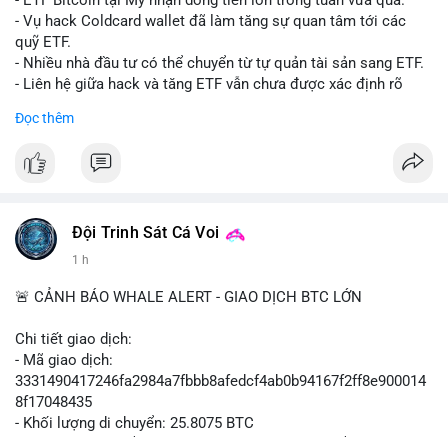
- ETF Bitcoin tại Mỹ nhận dòng tiền lớn trong tuần vừa qua.
- Tòa án Nga công nhận crypto là tài sản pháp lý, thiết lập tiền
- Vụ hack Coldcard wallet đã làm tăng sự quan tâm tới các
lệ cho các vụ án hình sự và dân sự.
quỹ ETF.
- Trump hy vọng ký luật cơ cấu thị trường crypto sớm, dù vẫn
- Nhiều nhà đầu tư có thể chuyển từ tự quản tài sản sang ETF.
còn rào cản pháp lý.
- Liên hệ giữa hack và tăng ETF vẫn chưa được xác định rõ
- Saga’s EVM blockchain ngừng hoạt động sau vụ hack 7 M$,
ràng.
Đọc thêm
tiền trộm được chuyển sang Ethereum.
- Steak ’n Shake triển khai chương trình thưởng Bitcoin cho
#binancesquare
#cryptonews
#btc
#etf
nhân viên, cho phép nhận phần lương bằng BTC.
$btc
#binancesquare
#cryptonews
#btc
#eth
#sol
#xrp
#cc
#sky
#sand
#skr
#dvt
#vlikevn
#titanbot
Đội Trinh Sát Cá Voi
1 h
$btc $eth $sol $xrp $cc $sky $sand $skr $dvt
📰 Nguồn: Cointelegraph
🚨 CẢNH BÁO WHALE ALERT - GIAO DỊCH BTC LỚN
#vlikevn
#titanbot
Chi tiết giao dịch:
📰 Nguồn: Decrypt
- Mã giao dịch:
3331490417246fa2984a7fbbb8afedcf4ab0b94167f2ff8e900014
8f17048435
- Khối lượng di chuyển: 25.8075 BTC
- Giá trị ước tính: $1,666,026.81 USD (theo thị giá $64,556.01