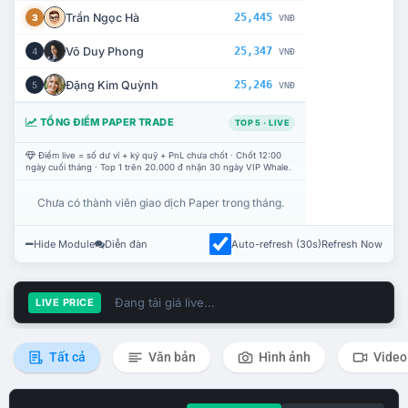
Trần Ngọc Hà
25,445
3
VNĐ
Võ Duy Phong
25,347
4
VNĐ
Đặng Kim Quỳnh
25,246
5
VNĐ
TỔNG ĐIỂM PAPER TRADE
TOP 5 · LIVE
Điểm live = số dư ví + ký quỹ + PnL chưa chốt · Chốt 12:00
ngày cuối tháng · Top 1 trên 20.000 đ nhận 30 ngày VIP Whale.
Chưa có thành viên giao dịch Paper trong tháng.
Hide Module
Diễn đàn
Auto-refresh (30s)
Refresh Now
Đang tải giá live...
LIVE PRICE
Tất cả
Văn bản
Hình ảnh
Video