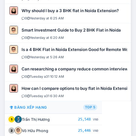
Why should I buy a 3 BHK flat in Noida Extension?
0
Yesterday at 6:25 AM
Smart Investment Guide to Buy 2 BHK Flat in Noida
0
Yesterday at 6:20 AM
Is a 4 BHK Flat in Noida Extension Good for Remote Work?
0
Yesterday at 5:26 AM
Can researching a company reduce common interview mi
0
Tuesday a31 10:12 AM
How can I compare options to buy flat in Noida Extension?
0
Tuesday a31 6:30 AM
BẢNG XẾP HẠNG
TOP 5
Trần Thị Hương
25,548
1
VNĐ
Võ Hữu Phong
25,446
2
VNĐ