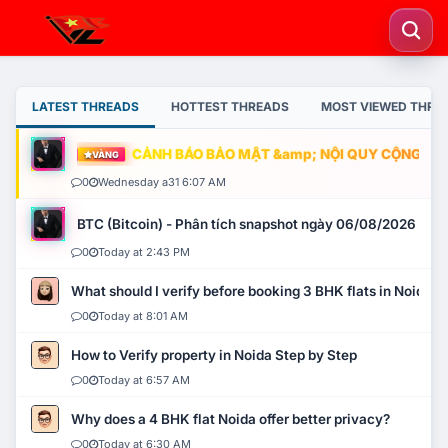
LATEST THREADS
HOTTEST THREADS
MOST VIEWED THRE
CẢNH BÁO BẢO MẬT &amp; NỘI QUY CỘNG ĐỒNG
VÀNG
0
Wednesday a31 6:07 AM
BTC (Bitcoin) - Phân tích snapshot ngày 06/08/2026
0
Today at 2:43 PM
What should I verify before booking 3 BHK flats in Noida?
0
Today at 8:01 AM
How to Verify property in Noida Step by Step
0
Today at 6:57 AM
Why does a 4 BHK flat Noida offer better privacy?
0
Today at 6:30 AM