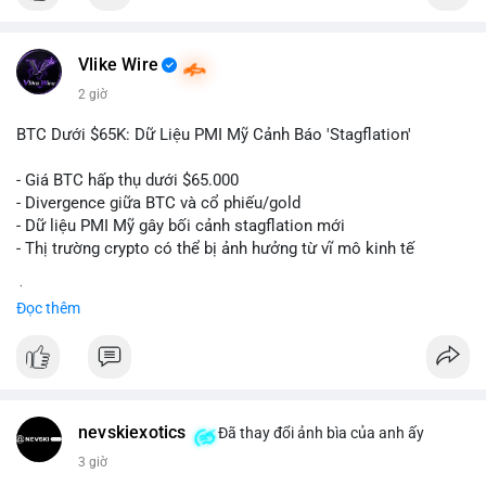
$btc
Vlike Wire
#vlikevn
#titanbot
2 giờ
📰 Nguồn: Cointelegraph
BTC Dưới $65K: Dữ Liệu PMI Mỹ Cảnh Báo 'Stagflation'
- Giá BTC hấp thụ dưới $65.000
- Divergence giữa BTC và cổ phiếu/gold
- Dữ liệu PMI Mỹ gây bối cảnh stagflation mới
- Thị trường crypto có thể bị ảnh hưởng từ vĩ mô kinh tế
$btc
#btc
Đọc thêm
#vlikevn
#titanbot
📰 Nguồn: Cointelegraph
nevskiexotics
Đã thay đổi ảnh bìa của anh ấy
3 giờ