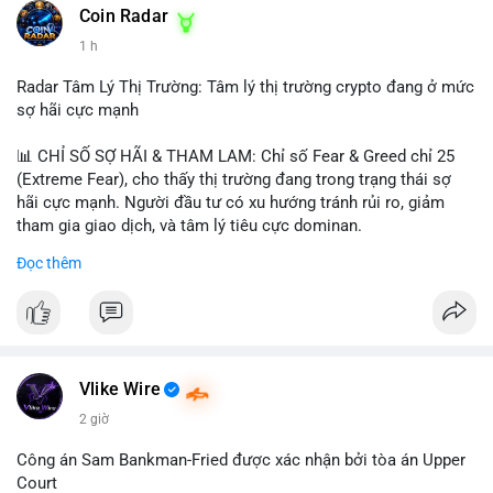
khoản mỏng.
Coin Radar
📰 Nguồn: CoinDesk
1 h
#25dot8btc
#dichuyen1_66trieuusd
#khangcu64556
#whalebtc
#theodoidongtien
Radar Tâm Lý Thị Trường: Tâm lý thị trường crypto đang ở mức
sợ hãi cực mạnh
📊 CHỈ SỐ SỢ HÃI & THAM LAM: Chỉ số Fear & Greed chỉ 25
(Extreme Fear), cho thấy thị trường đang trong trạng thái sợ
hãi cực mạnh. Người đầu tư có xu hướng tránh rủi ro, giảm
tham gia giao dịch, và tâm lý tiêu cực dominan.
Đọc thêm
📈 XU HƯỚNG TÌM KIẾM & THẢO LUẬN: Coin được tìm kiếm
nhiều nhất trên CoinGecko là Cash Cat (CASHCAT), Bitcoin
(BTC), Sui (SUI), Pudgy Penguins (PENGU). Trên Google Trends
Việt Nam, từ khóa như 'con riêng', 'phạm nhật minh anh' và 'tô
lâm' được nhắc đến nhiều, có thể phản ánh sự quan tâm đến
các chủ đề không liên quan trực tiếp đến crypto.
Vlike Wire
2 giờ
💬 DÒNG CHẢY TIN TỨC & TRUYỀN THÔNG: Các bài đăng
trên Binance Square tập trung vào chiến lược trading, lệnh kẹp,
Công án Sam Bankman-Fried được xác nhận bởi tòa án Upper
và cập nhật về sự kiện như 'Lãi lỗ chưa ghi nhận'. Trên
Court