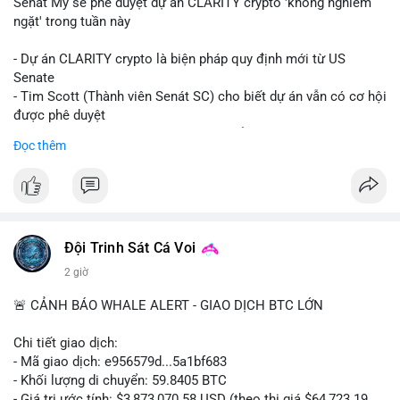
Senát Mỹ sẽ phê duyệt dự án CLARITY crypto 'không nghiêm
ngặt' trong tuần này
- Dự án CLARITY crypto là biện pháp quy định mới từ US
Senate
- Tim Scott (Thành viên Senát SC) cho biết dự án vẫn có cơ hội
được phê duyệt
- Bài toán chính là thời gian hạn chế để đưa dự án vào lịch
Đọc thêm
trình
- Có thể ảnh hưởng đến môi trường quy định crypto tại Mỹ
$btc $eth
#vlikevn
#titanbot
Đội Trinh Sát Cá Voi
2 giờ
📰 Nguồn: Cointelegraph
🚨 CẢNH BÁO WHALE ALERT - GIAO DỊCH BTC LỚN
Chi tiết giao dịch:
- Mã giao dịch: e956579d...5a1bf683
- Khối lượng di chuyển: 59.8405 BTC
- Giá trị ước tính: $3,873,070.58 USD (theo thị giá $64,723.19