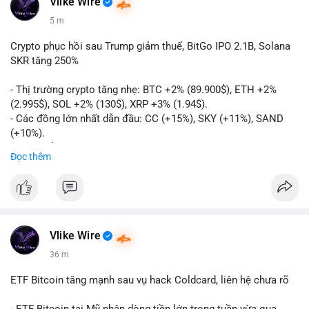
Vlike Wire
5 m
Crypto phục hồi sau Trump giảm thuế, BitGo IPO 2.1B, Solana
SKR tăng 250%
- Thị trường crypto tăng nhẹ: BTC +2% (89.900$), ETH +2%
(2.995$), SOL +2% (130$), XRP +3% (1.94$).
- Các đồng lớn nhất dẫn đầu: CC (+15%), SKY (+11%), SAND
(+10%).
- Gần 1 B$ liquidations khi Bitcoin phục hồi sau tín hiệu Trump
Đọc thêm
hủy bỏ lệnh thuế EU.
- Vitalik Buterin đề xuất staking DVT để tăng cường bảo mật
và phân quyền Ethereum.
- BitGo công bố IPO 18$/cổ phiếu, định giá 2.1 B$.
- Thượng viện Mỹ tiến hành dự thảo Clarity Act, mặc dù chưa
có sự đồng thuận hai đảng.
Vlike Wire
- Newrez xem xét Bitcoin và Ethereum trong việc xác định đủ
36 m
điều kiện vay mua nhà, áp dụng giá trị giảm để bù đắp biến
động.
ETF Bitcoin tăng mạnh sau vụ hack Coldcard, liên hệ chưa rõ
- Cơ quan quản lý Hồng Kông bắt đầu cấp giấy phép stablecoin
theo khung mới nghiêm ngặt.