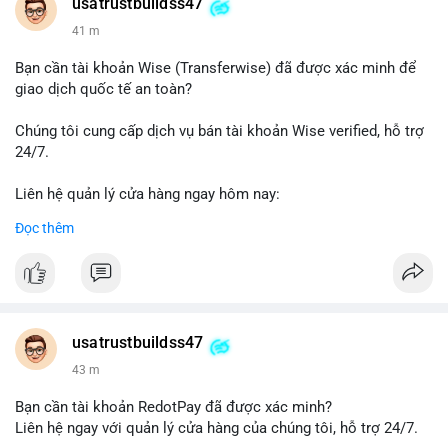
Telegram: @UsaTrustBuild
usatrustbuildss47
WhatsApp: +1 (479) 438-1734
41 m
#thanhtoanonline
#venmo
#chuyentien
#giaodichantoan
Bạn cần tài khoản Wise (Transferwise) đã được xác minh để
#taichinhso
#seo
#smm
giao dịch quốc tế an toàn?
Chúng tôi cung cấp dịch vụ bán tài khoản Wise verified, hỗ trợ
24/7.
Liên hệ quản lý cửa hàng ngay hôm nay:
📧 Email: usatrustbuild@gmail.com
Đọc thêm
✈️ Telegram: @UsaTrustBuild
📱 WhatsApp: +1 (479) 438-1734
Dịch vụ của chúng tôi phù hợp cho nhu cầu chuyển tiền, nhận
tiền, thanh toán quốc tế.
usatrustbuildss47
#buyverifiedwiseaccounts
#marketing
#seo
#smm
43 m
#trendingnow
#cashout
#sendmoney
#mobiledeposit
#pay
#usdt
Bạn cần tài khoản RedotPay đã được xác minh?
Liên hệ ngay với quản lý cửa hàng của chúng tôi, hỗ trợ 24/7.