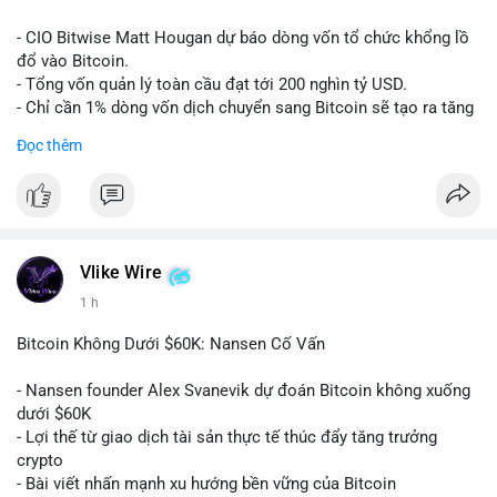
Lời khuyên:
- CIO Bitwise Matt Hougan dự báo dòng vốn tổ chức khổng lồ
Nhà đầu tư nên quan sát thêm 1-2 block tiếp theo để xác nhận
đổ vào Bitcoin.
đích đến của dòng tiền. Tránh hành động theo cảm tính trước
- Tổng vốn quản lý toàn cầu đạt tới 200 nghìn tỷ USD.
các biến động nhỏ, ưu tiên quản lý rủi ro chặt chẽ và không sử
- Chỉ cần 1% dòng vốn dịch chuyển sang Bitcoin sẽ tạo ra tăng
dụng đòn bẩy quá mức trong giai đoạn biến động này.
trưởng dài hạn cực lớn.
Đọc thêm
#152dot9btc
#chuyenvilanh
#tieulon10trieuusd
#btc65k
#bitcoin
#btc
#bitwise
#cryptonews
#binancesquare
#giaodichchuaxacnhan
$btc
#vlikevn
#titanbot
Vlike Wire
1 h
📰 Nguồn: CoinDesk
Bitcoin Không Dưới $60K: Nansen Cố Vấn
- Nansen founder Alex Svanevik dự đoán Bitcoin không xuống
dưới $60K
- Lợi thế từ giao dịch tài sản thực tế thúc đẩy tăng trưởng
crypto
- Bài viết nhấn mạnh xu hướng bền vững của Bitcoin