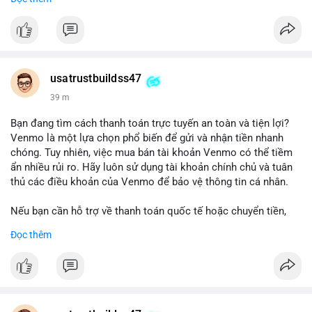
chuyển tiền, mobile deposit và thanh toán USDT.
#buyverifiedgo2bankaccounts
#marketing
#seo
#smm
#trendingnow
#cashout
#sendmoney
#mobiledeposit
#pay
#usdt
usatrustbuildss47
39 m
Bạn đang tìm cách thanh toán trực tuyến an toàn và tiện lợi?
Venmo là một lựa chọn phổ biến để gửi và nhận tiền nhanh
chóng. Tuy nhiên, việc mua bán tài khoản Venmo có thể tiềm
ẩn nhiều rủi ro. Hãy luôn sử dụng tài khoản chính chủ và tuân
thủ các điều khoản của Venmo để bảo vệ thông tin cá nhân.
Nếu bạn cần hỗ trợ về thanh toán quốc tế hoặc chuyển tiền,
hãy liên hệ với chúng tôi qua email hoặc Telegram. Chúng tôi
Đọc thêm
cung cấp dịch vụ tư vấn và giải pháp thanh toán trực tuyến an
toàn.
Liên hệ:
Email: usatrustbuild@gmail.com