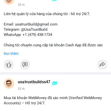
32 m
Liên hệ quản lý cửa hàng của chúng tôi - hỗ trợ 24/7.
Email: usatrustbuild@gmail.com
Telegram: @UsaTrustBuild
WhatsApp: +1 (479) 438-1734
Chúng tôi chuyên cung cấp tài khoản Cash App đã được xác
minh (Buy Verified Cash App Accounts) cho các nhu cầu
Đọc thêm
marketing, SEO, SMM, chuyển tiền, gửi tiền qua di động, thanh
toán USDT và các giao dịch tiền mặt tại Mỹ.
Liên hệ ngay để được tư vấn và hỗ trợ nhanh nhất!
#buyverifiedcashappaccounts
#marketing
#seo
#smm
usatrustbuildss47
#trendingnow
#cashout
#sendmoney
#mobiledeposit
#pay
32 m
#usdt
#usa
Mua tài khoản WebMoney đã xác minh (Verified WebMoney
Accounts) – Hỗ trợ 24/7.