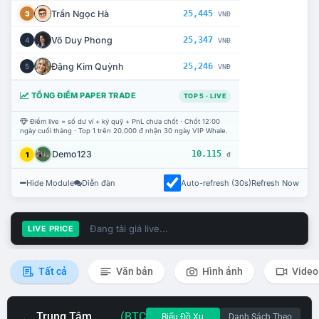
Trần Ngọc Hà
25,445
3
VNĐ
Võ Duy Phong
25,347
4
VNĐ
Đặng Kim Quỳnh
25,246
5
VNĐ
TỔNG ĐIỂM PAPER TRADE
TOP 5 · LIVE
Điểm live = số dư ví + ký quỹ + PnL chưa chốt · Chốt 12:00
ngày cuối tháng · Top 1 trên 20.000 đ nhận 30 ngày VIP Whale.
Demo123
10.115
1
đ
Hide Module
Diễn đàn
Auto-refresh (30s)
Refresh Now
Đang tải giá live...
LIVE PRICE
Tất cả
Văn bản
Hình ảnh
Video
Trung Tâm
(BTC
Biểu Đồ Xu
Danh Sách Theo