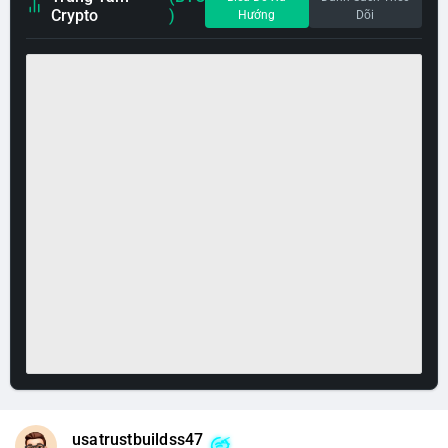
Crypto
)
Hướng
Dõi
usatrustbuildss47