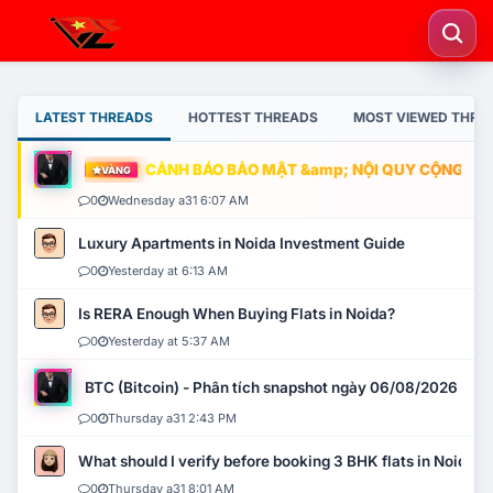
LATEST THREADS
HOTTEST THREADS
MOST VIEWED THRE
CẢNH BÁO BẢO MẬT &amp; NỘI QUY CỘNG ĐỒNG
VÀNG
0
Wednesday a31 6:07 AM
Luxury Apartments in Noida Investment Guide
0
Yesterday at 6:13 AM
Is RERA Enough When Buying Flats in Noida?
0
Yesterday at 5:37 AM
BTC (Bitcoin) - Phân tích snapshot ngày 06/08/2026
0
Thursday a31 2:43 PM
What should I verify before booking 3 BHK flats in Noida?
0
Thursday a31 8:01 AM