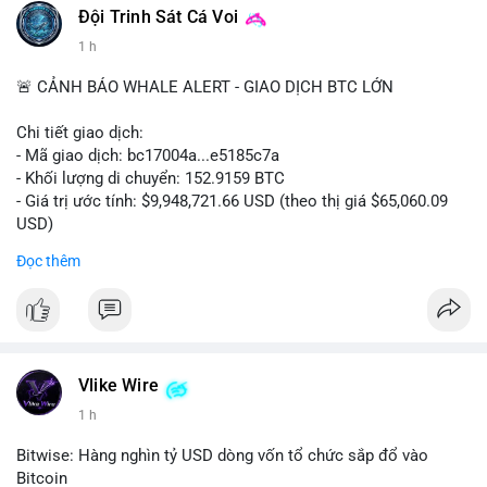
Đội Trinh Sát Cá Voi
1 h
🚨 CẢNH BÁO WHALE ALERT - GIAO DỊCH BTC LỚN
Chi tiết giao dịch:
- Mã giao dịch: bc17004a...e5185c7a
- Khối lượng di chuyển: 152.9159 BTC
- Giá trị ước tính: $9,948,721.66 USD (theo thị giá $65,060.09
USD)
- Thời gian: 14:19:56 2026-08-08 UTC
Đọc thêm
Nhận định phân tích:
Khối lượng 152.9 BTC trị giá gần 10 triệu USD được chuyển
trong một giao dịch chưa xác nhận cho thấy dấu hiệu của một
tổ chức lớn hoặc cá voi đang tái cơ cấu danh mục. Với mức
giá quanh vùng $65,000, động thái này có thể là bước chuẩn bị
Vlike Wire
cho chiến lược tích lũy dài hạn hoặc chuyển lên sàn để thanh
1 h
khoản. Một giao dịch lớn như vậy thường tạo áp lực tâm lý
ngắn hạn lên thị trường, khiến nhà đầu tư nhỏ lẻ dễ bị dao
Bitwise: Hàng nghìn tỷ USD dòng vốn tổ chức sắp đổ vào
động.
Bitcoin