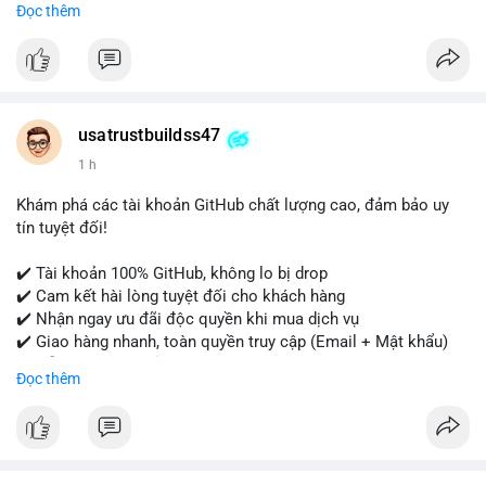
Đọc thêm
- WhatsApp: +1 (479) 438-1734
Tài khoản của chúng tôi được đánh giá cao về độ tin cậy và
tính sẵn sàng, giúp bạn giao dịch thuận lợi. Hãy nhắn tin ngay
để được tư vấn chi tiết.
usatrustbuildss47
#buyverifiedpaypalaccounts
#marketing
#seo
#smm
1 h
#onlineshopping
#digitalmarketing
#usa
#highqualityaccounts
#readytouseaccounts
Khám phá các tài khoản GitHub chất lượng cao, đảm bảo uy
tín tuyệt đối!
✔️ Tài khoản 100% GitHub, không lo bị drop
✔️ Cam kết hài lòng tuyệt đối cho khách hàng
✔️ Nhận ngay ưu đãi độc quyền khi mua dịch vụ
✔️ Giao hàng nhanh, toàn quyền truy cập (Email + Mật khẩu)
✔️ Hỗ trợ 24/7 và bảo hành thay thế
Đọc thêm
Cần xác nhận đơn hàng? Liên hệ ngay để được tư vấn!
📧 Email: usatrustbuild@gmail.com
📩 Telegram: @UsaTrustBuild