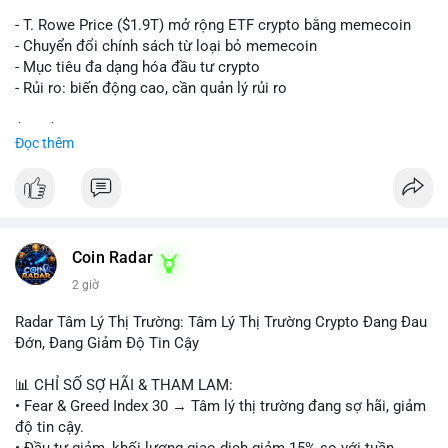
trên sàn tập trung hoặc OTC. Mặt khác, nếu địa chỉ nhận là ví
lạnh không kết nối internet, khả năng cao là hành động tích lũy
- T. Rowe Price ($1.9T) mở rộng ETF crypto bằng memecoin
dài hạn, giảm áp lực bán ngắn hạn. Thời điểm cuối tuần, thanh
- Chuyển đổi chính sách từ loại bỏ memecoin
khoản mỏng, khiến biến động giá quanh vùng $65,000 có thể
- Mục tiêu đa dạng hóa đầu tư crypto
mạnh hơn bình thường khi lệnh này được xác nhận.
- Rủi ro: biến động cao, cần quản lý rủi ro
Lời khuyên ngắn gọn cho nhà đầu tư nhỏ lẻ:
$btc $eth
Đọc thêm
Theo dõi xác nhận của giao dịch này. Nếu coin vào sàn giao
dịch lớn, cần thận trọng với nhịp điều chỉnh ngắn hạn. Tuyệt
#vlikevn
#titanbot
đối không sử dụng đòn bẩy cao trong 24 giờ tới khi dòng tiền
lớn chưa xác định rõ đích đến cuối cùng.
📰 Nguồn: CoinDesk
#153btc
#10triệuusd
#chuyểnvílớn
#btcmempool
Coin Radar
#áplựcbántiềmnăng
2 giờ
Radar Tâm Lý Thị Trường: Tâm Lý Thị Trường Crypto Đang Đau
Đớn, Đang Giảm Độ Tin Cậy
📊 CHỈ SỐ SỢ HÃI & THAM LAM:
• Fear & Greed Index 30 → Tâm lý thị trường đang sợ hãi, giảm
độ tin cậy.