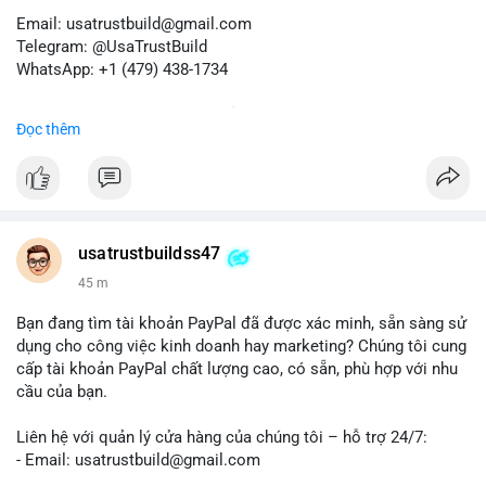
Email: usatrustbuild@gmail.com
Telegram: @UsaTrustBuild
WhatsApp: +1 (479) 438-1734
Dịch vụ uy tín, nhanh chóng, bảo mật.
Đọc thêm
#buyverifiedredotpayaccount
#marketing
#seo
#smm
#trendingnow
#cashout
#sendmoney
#mobiledeposit
#pay
#usdt
#btc
usatrustbuildss47
45 m
Bạn đang tìm tài khoản PayPal đã được xác minh, sẵn sàng sử
dụng cho công việc kinh doanh hay marketing? Chúng tôi cung
cấp tài khoản PayPal chất lượng cao, có sẵn, phù hợp với nhu
cầu của bạn.
Liên hệ với quản lý cửa hàng của chúng tôi – hỗ trợ 24/7:
- Email: usatrustbuild@gmail.com
- Telegram: @UsaTrustBuild