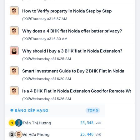
How to Verify property in Noida Step by Step
0
Thursday a31 6:57 AM
Why does a 4 BHK flat Noida offer better privacy?
0
Thursday a31 6:30 AM
Why should I buy a 3 BHK flat in Noida Extension?
0
Wednesday a31 6:25 AM
Smart Investment Guide to Buy 2 BHK Flat in Noida
0
Wednesday a31 6:20 AM
Is a 4 BHK Flat in Noida Extension Good for Remote Work?
0
Wednesday a31 5:26 AM
BẢNG XẾP HẠNG
TOP 5
Trần Thị Hương
25,548
1
VNĐ
Võ Hữu Phong
25,446
2
VNĐ