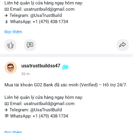
Liên hệ quản lý cửa hàng ngay hôm nay:
📧 Email: usatrustbuild@gmail.com
✈️ Telegram: @UsaTrustBuild
📱 WhatsApp: +1 (479) 438-1734
Đọc thêm
Tài khoản WebMoney xác minh sẵn sàng – giao dịch nhanh
chóng, an toàn, phù hợp cho thanh toán trực tuyến, nhận tiền
và chuyển tiền quốc tế.
#buyverifiedwebmoneyaccounts
#webmoney
#verifiedaccounts
#onlinepayment
#cashout
#sendmoney
usatrustbuildss47
#trustbuild
36 m
Mua tài khoản GO2 Bank đã xác minh (Verified) – Hỗ trợ 24/7.
Liên hệ quản lý cửa hàng ngay hôm nay:
📧 Email: usatrustbuild@gmail.com
✈️ Telegram: @UsaTrustBuild
💬 WhatsApp: +1 (479) 438-1734
Dịch vụ uy tín, nhanh chóng, bảo mật – phù hợp cho giao dịch,
Đọc thêm