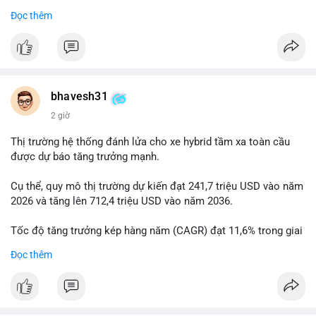
Đọc thêm
$btc
#btc
#vlikevn
#titanbot
📰 Nguồn: Cointelegraph
bhavesh31
2 giờ
Thị trường hệ thống đánh lửa cho xe hybrid tầm xa toàn cầu
được dự báo tăng trưởng mạnh.
Cụ thể, quy mô thị trường dự kiến đạt 241,7 triệu USD vào năm
2026 và tăng lên 712,4 triệu USD vào năm 2036.
Tốc độ tăng trưởng kép hàng năm (CAGR) đạt 11,6% trong giai
đoạn dự báo.
Đọc thêm
Đây là cơ hội lớn cho các nhà sản xuất và nhà đầu tư trong lĩnh
vực công nghệ ô tô xanh.