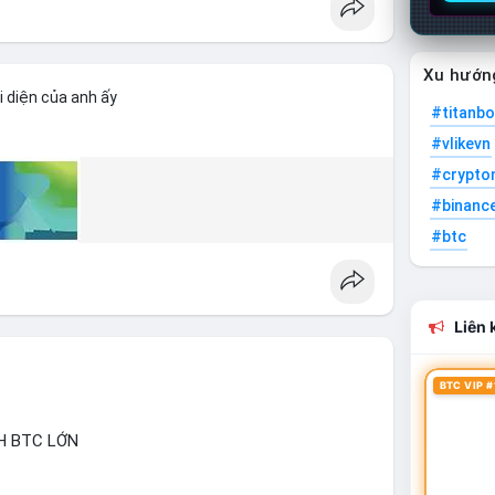
Xu hướn
i diện của anh ấy
#titanbo
#vlikevn
#crypto
#binanc
#btc
Liên k
BTC VIP #
H BTC LỚN