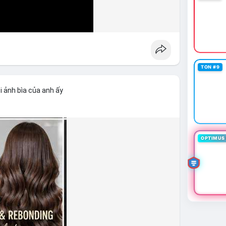
TON #9
i ảnh bìa của anh ấy
OPTIMUS 