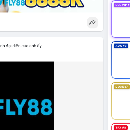
SOL VIP #
nh đại diện của anh ấy
ADA #6
DOGE #7
TRX #8