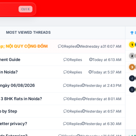
Ctrl K
MOST VIEWED THREADS
1
; NỘI QUY CỘNG ĐỒNG VLIKE.VN: HỆ THỐNG GIÁM SÁT TỰ ĐỘNG V
0
Replies
Wednesday a31 6:07 AM
2
ment Guide
0
Replies
Today at 6:13 AM
3
in Noida?
0
Replies
Today at 5:37 AM
4
t ngày 06/08/2026
0
Replies
Yesterday at 2:43 PM
5
 3 BHK flats in Noida?
0
Replies
Yesterday at 8:01 AM
p by Step
0
Replies
Yesterday at 6:57 AM
etter privacy?
0
Replies
Yesterday at 6:30 AM