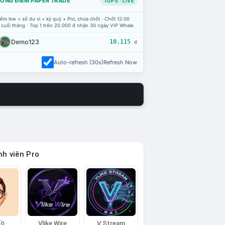
ỔNG ĐIỂM PAPER TRADE
TOP 5 · LIVE
ểm live = số dư ví + ký quỹ + PnL chưa chốt · Chốt 12:00
 cuối tháng · Top 1 trên 20.000 đ nhận 30 ngày VIP Whale.
Demo123
10.115
đ
Auto-refresh (30s)
Refresh Now
h viên Pro
Hồ
Vlike Wire
V Stream