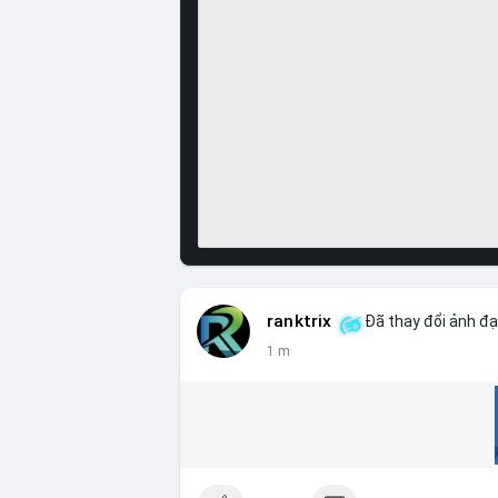
ranktrix
Đã thay đổi ảnh đạ
1 m