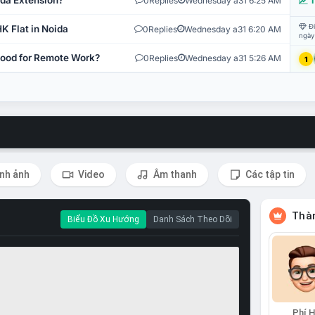
ida Extension?
0
Replies
Wednesday a31 6:25 AM
T
Đi
K Flat in Noida
0
Replies
Wednesday a31 6:20 AM
ngày
 Good for Remote Work?
0
Replies
Wednesday a31 5:26 AM
1
nh ảnh
Video
Âm thanh
Các tập tin
Thàn
Biểu Đồ Xu Hướng
Danh Sách Theo Dõi
Phí 