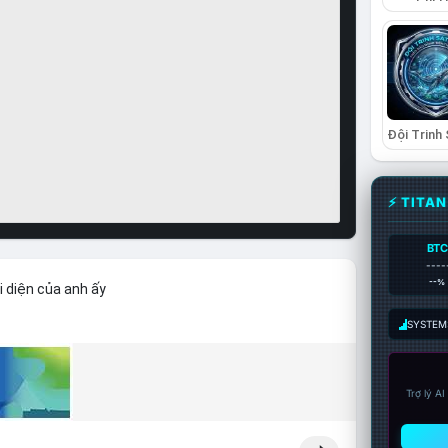
⚡ TITA
BTC
----
--%
i diện của anh ấy
SYSTEM:
Trợ lý A