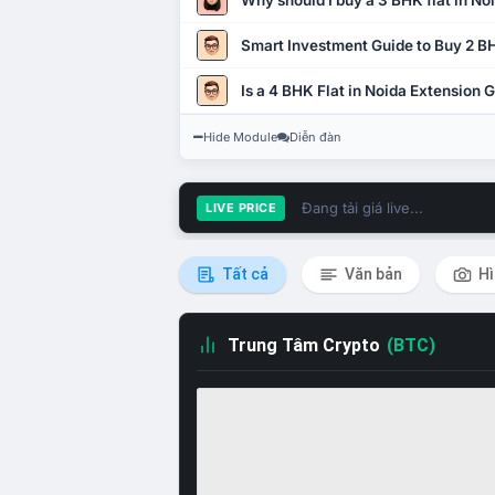
Why should I buy a 3 BHK flat in No
Smart Investment Guide to Buy 2 BH
Is a 4 BHK Flat in Noida Extension
Hide Module
Diễn đàn
Đang tải giá live...
LIVE PRICE
Tất cả
Văn bản
Hì
Trung Tâm Crypto
(BTC)