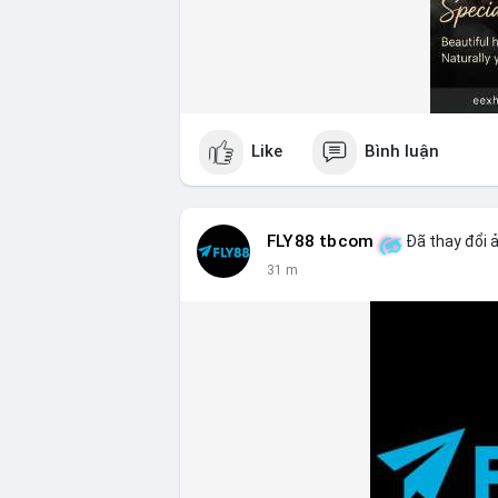
Like
Bình luận
FLY88 tbcom
Đã thay đổi ả
31 m