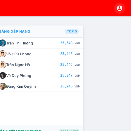
BẢNG XẾP HẠNG
TOP 5
Trần Thị Hương
25,548
VNĐ
À CHẾ TÀI XỬ LÝ VI PHẠM
Võ Hữu Phong
25,446
VNĐ
Trần Ngọc Hà
25,445
VNĐ
Võ Duy Phong
25,347
VNĐ
Đặng Kim Quỳnh
25,246
VNĐ