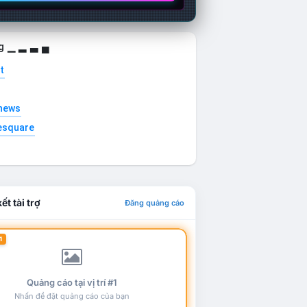
g ▁ ▂ ▃ ▄
t
news
esquare
ết tài trợ
Đăng quảng cáo
1
Quảng cáo tại vị trí #1
Nhấn để đặt quảng cáo của bạn