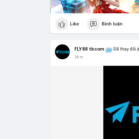
Like
Bình luận
FLY88 tbcom
Đã thay đổi ả
28 m