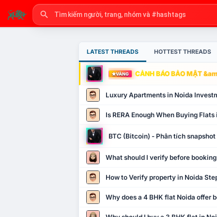
LATEST THREADS
HOTTEST THREADS
CẢNH BÁO BẢO MẬT &amp
VÀNG
Luxury Apartments in Noida Invest
Is RERA Enough When Buying Flats 
BTC (Bitcoin) - Phân tích snapsho
What should I verify before booking
How to Verify property in Noida Ste
Why does a 4 BHK flat Noida offer b