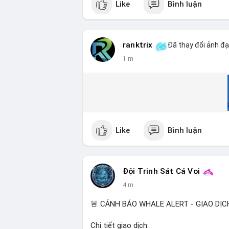
Like
Bình luận
ranktrix
Đã thay đổi ảnh đạ
1 m
Like
Bình luận
Đội Trinh Sát Cá Voi
4 m
🚨 CẢNH BÁO WHALE ALERT - GIAO DỊC
Chi tiết giao dịch: