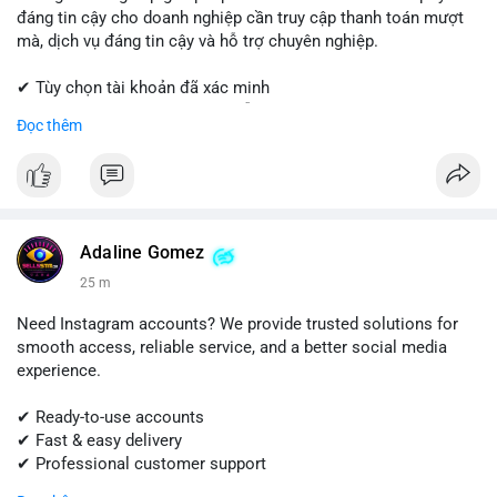
đáng tin cậy cho doanh nghiệp cần truy cập thanh toán mượt
mà, dịch vụ đáng tin cậy và hỗ trợ chuyên nghiệp.
✔ Tùy chọn tài khoản đã xác minh
✔ Giao hàng nhanh chóng và dễ dàng
Đọc thêm
✔ Hỗ trợ khách hàng đáng tin cậy
Liên hệ ngay:
📱 WhatsApp: +1 (681) 549-2683
💬 Telegram: @SellsSMM
Adaline Gomez
#shopify
#shopifypayment
#ecommerce
#onlinebusiness
25 m
#sellssmm
Need Instagram accounts? We provide trusted solutions for
smooth access, reliable service, and a better social media
experience.
✔ Ready-to-use accounts
✔ Fast & easy delivery
✔ Professional customer support