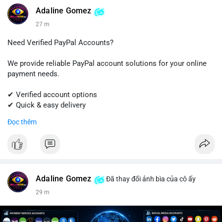
#linkedin
#linkedinaccount
#professionalnetwork
Adaline Gomez
#digitalsolutions
#sellssmm
27 m
Need Verified PayPal Accounts?
We provide reliable PayPal account solutions for your online
payment needs.
✔ Verified account options
✔ Quick & easy delivery
✔ Trusted customer support
Đọc thêm
Get started today with professional support.
📱 WhatsApp: +1 (681) 549-2683
💬 Telegram: @SellsSMM
Adaline Gomez
Đã thay đổi ảnh bìa của cô ấy
#paypal
#paypalaccount
#onlinepayments
#digitalsolutions
29 m
#sellssmm