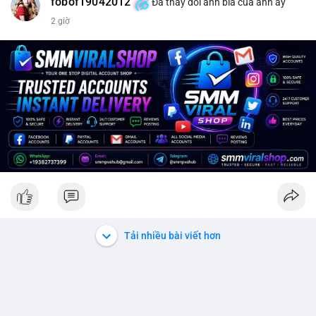
fobof19042012
Đã thay đổi ảnh bìa của anh ấy
2 giờ
Tải nhiều bài viết hơn