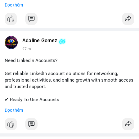
✔ Quick & Easy Delivery
Đọc thêm
✔ Trusted Customer Support
Contact us now to get started!
📱 WhatsApp: +1 (681) 549-2683
💬 Telegram: @SellsSMM
Adaline Gomez
27 m
#github
#githubaccount
#developers
#techsolutions
#sellssmm
Need LinkedIn Accounts?
Get reliable LinkedIn account solutions for networking,
professional activities, and online growth with smooth access
and trusted support.
✔ Ready To Use Accounts
✔ Fast & Easy Delivery
Đọc thêm
✔ Professional Customer Support
📱 WhatsApp: +1 (681) 549-2683
💬 Telegram: @SellsSMM