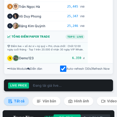
Trần Ngọc Hà
25,445
3
VNĐ
Võ Duy Phong
25,347
4
VNĐ
Đặng Kim Quỳnh
25,246
5
VNĐ
TỔNG ĐIỂM PAPER TRADE
TOP 5 · LIVE
Điểm live = số dư ví + ký quỹ + PnL chưa chốt · Chốt 12:00
ngày cuối tháng · Top 1 trên 20.000 đ nhận 30 ngày VIP Whale.
Demo123
6.359
1
đ
Hide Module
Diễn đàn
Auto-refresh (30s)
Refresh Now
Đang tải giá live...
LIVE PRICE
Tất cả
Văn bản
Hình ảnh
Video