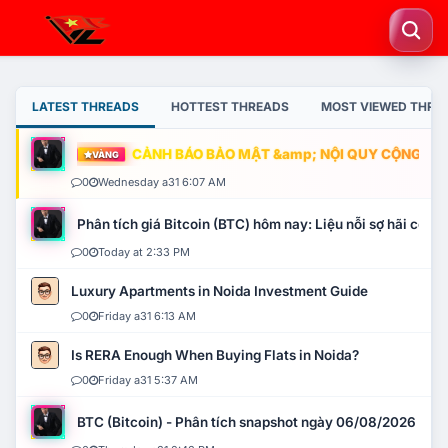
LATEST THREADS
HOTTEST THREADS
MOST VIEWED THRE
CẢNH BÁO BẢO MẬT &amp; NỘI QUY CỘNG ĐỒNG
VÀNG
0
Wednesday a31 6:07 AM
Phân tích giá Bitcoin (BTC) hôm nay: Liệu nỗi sợ hãi có mở 
0
Today at 2:33 PM
Luxury Apartments in Noida Investment Guide
0
Friday a31 6:13 AM
Is RERA Enough When Buying Flats in Noida?
0
Friday a31 5:37 AM
BTC (Bitcoin) - Phân tích snapshot ngày 06/08/2026