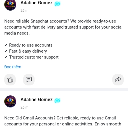
#sellssmm
Adaline Gomez
26 m
Need reliable Snapchat accounts? We provide ready-to-use
accounts with fast delivery and trusted support for your social
media needs.
✔ Ready to use accounts
✔ Fast & easy delivery
✔ Trusted customer support
Đọc thêm
📱 WhatsApp: +1 (681) 549-2683
💬 Telegram: @SellsSMM
#snapchat
#snapchataccount
#buysnapchataccounts
#socialmediamarketing
#digitalsolutions
#sellssmm
Adaline Gomez
26 m
Need Old Gmail Accounts? Get reliable, ready-to-use Gmail
accounts for your personal or online activities. Enjoy smooth