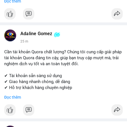
Đọc thêm
Get started today! Contact us for more details.
📱 WhatsApp: +1 (681) 549-2683
💬 Telegram: @SellsSMM
#instagram
#instagramaccount
#socialmedia
Adaline Gomez
#digitalsolutions
#sellssmm
25 m
Cần tài khoản Quora chất lượng? Chúng tôi cung cấp giải pháp
tài khoản Quora đáng tin cậy, giúp bạn truy cập mượt mà, trải
nghiệm dịch vụ tốt và an toàn tuyệt đối.
✔ Tài khoản sẵn sàng sử dụng
✔ Giao hàng nhanh chóng, dễ dàng
✔ Hỗ trợ khách hàng chuyên nghiệp
Đọc thêm
Liên hệ ngay để được tư vấn và đặt hàng:
📱 WhatsApp: +1 (681) 549-2683
💬 Telegram: @SellsSMM
#quora
#quoraaccount
#socialmediatools
#digitalsolutions