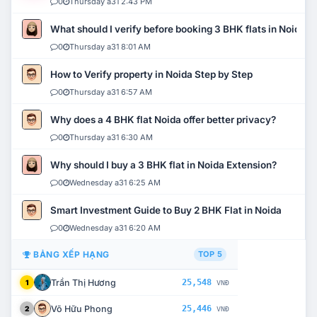
0
Thursday a31 2:43 PM
What should I verify before booking 3 BHK flats in Noida?
0
Thursday a31 8:01 AM
How to Verify property in Noida Step by Step
0
Thursday a31 6:57 AM
Why does a 4 BHK flat Noida offer better privacy?
0
Thursday a31 6:30 AM
Why should I buy a 3 BHK flat in Noida Extension?
0
Wednesday a31 6:25 AM
Smart Investment Guide to Buy 2 BHK Flat in Noida
0
Wednesday a31 6:20 AM
BẢNG XẾP HẠNG
TOP 5
Trần Thị Hương
25,548
1
VNĐ
Võ Hữu Phong
25,446
2
VNĐ