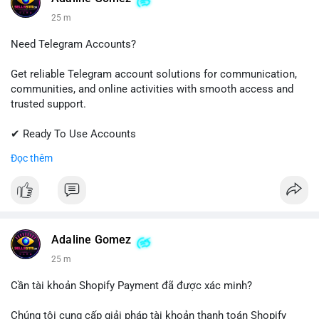
25 m
Need Telegram Accounts?
Get reliable Telegram account solutions for communication,
communities, and online activities with smooth access and
trusted support.
✔ Ready To Use Accounts
✔ Quick & Easy Delivery
Đọc thêm
✔ Professional Customer Support
📱 WhatsApp: +1 (681) 549-2683
💬 Telegram: @SellsSMM
#telegram
#telegramaccount
#socialmedia
#digitalsolutions
Adaline Gomez
#sellssmm
25 m
Cần tài khoản Shopify Payment đã được xác minh?
Chúng tôi cung cấp giải pháp tài khoản thanh toán Shopify