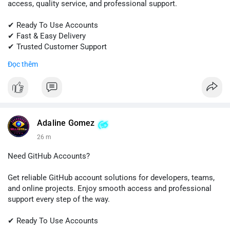
access, quality service, and professional support.
✔ Ready To Use Accounts
✔ Fast & Easy Delivery
✔ Trusted Customer Support
Đọc thêm
📱 WhatsApp: +1 (681) 549-2683
💬 Telegram: @SellsSMM
#gmail
#googleaccount
#emailsolutions
#digitalservices
#sellssmm
Adaline Gomez
26 m
Need GitHub Accounts?
Get reliable GitHub account solutions for developers, teams,
and online projects. Enjoy smooth access and professional
support every step of the way.
✔ Ready To Use Accounts