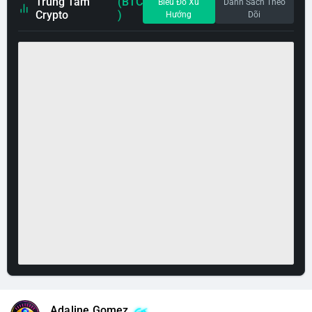
Trung Tâm
(BTC
Biểu Đồ Xu
Danh Sách Theo
Crypto
)
Hướng
Dõi
Adaline Gomez