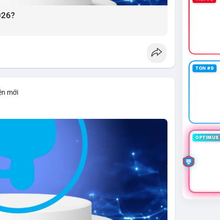
026?
TON #9
ện mới
OPTIMUS 