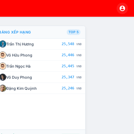
BẢNG XẾP HẠNG
TOP 5
Trần Thị Hương
25,548
VNĐ
À CHẾ TÀI XỬ LÝ VI PHẠM
Võ Hữu Phong
25,446
VNĐ
Trần Ngọc Hà
25,445
VNĐ
Võ Duy Phong
25,347
VNĐ
Đặng Kim Quỳnh
25,246
VNĐ