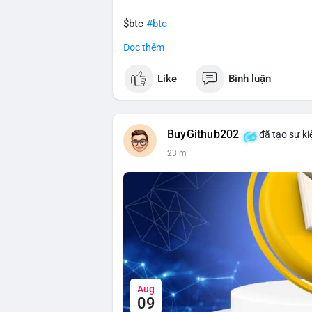
$btc
#btc
Đọc thêm
#vlikevn
#titanbot
Like
Bình luận
📰 Nguồn: CoinDesk
BuyGithub202
đã tạo sự ki
23 m
Aug
09