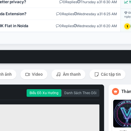
etter privacy?
0
Replies
Thursday a31 6:30 AM
T
Đi
ida Extension?
0
Replies
Wednesday a31 6:25 AM
ngày
K Flat in Noida
0
Replies
Wednesday a31 6:20 AM
1
nh ảnh
Video
Âm thanh
Các tập tin
Thàn
Biểu Đồ Xu Hướng
Danh Sách Theo Dõi