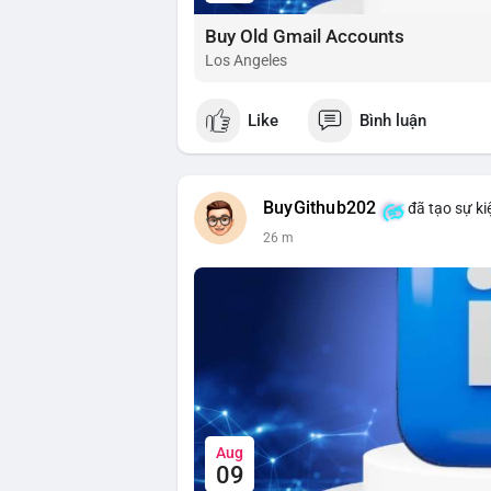
Buy Old Gmail Accounts
Los Angeles
Like
Bình luận
BuyGithub202
đã tạo sự ki
26 m
Aug
09