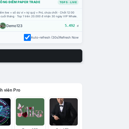
ỔNG ĐIỂM PAPER TRADE
TOP 5 · LIVE
ểm live = số dư ví + ký quỹ + PnL chưa chốt · Chốt 12:00
 cuối tháng · Top 1 trên 20.000 đ nhận 30 ngày VIP Whale.
Demo123
5.492
đ
Auto-refresh (30s)
Refresh Now
h viên Pro