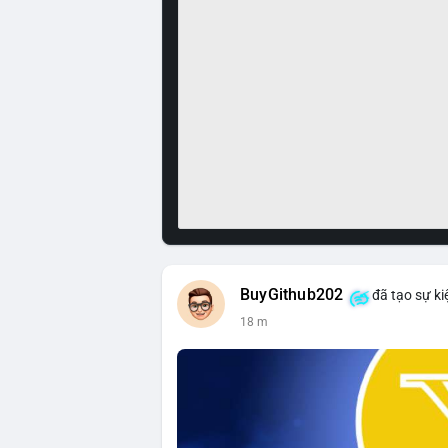
BuyGithub202
đã tạo sự ki
18 m