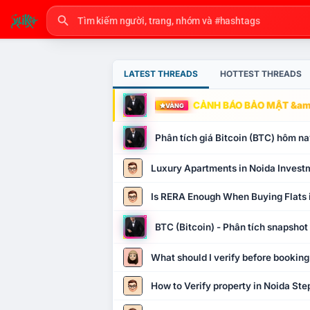
LATEST THREADS
HOTTEST THREADS
CẢNH BÁO BẢO MẬT &amp
VÀNG
Phân tích giá Bitcoin (BTC) hôm nay
Luxury Apartments in Noida Invest
Is RERA Enough When Buying Flats 
BTC (Bitcoin) - Phân tích snapsho
What should I verify before booking
How to Verify property in Noida Ste