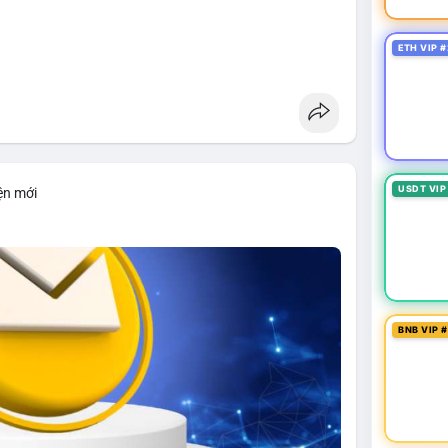
ETH VIP #
USDT VIP
ện mới
BNB VIP 