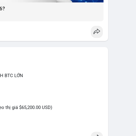
6?
CH BTC LỚN
heo thị giá $65,200.00 USD)
 triệu USD được phát hiện trong Mempool cho thấy