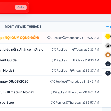
Ctrl K
MOST VIEWED THREADS
1
; NỘI QUY CỘNG ĐỒNG VLIKE.VN: HỆ THỐNG GIÁM SÁT TỰ ĐỘNG V
0
Replies
Wednesday a31 6:07 AM
2
: Liệu nỗi sợ hãi có mở ra cơ hội tích lũy?
0
Replies
Today at 2:33 PM
3
ment Guide
0
Replies
Friday a31 6:13 AM
4
in Noida?
0
Replies
Friday a31 5:37 AM
5
t ngày 06/08/2026
0
Replies
Thursday a31 2:43 PM
 3 BHK flats in Noida?
0
Replies
Thursday a31 8:01 AM
p by Step
0
Replies
Thursday a31 6:57 AM