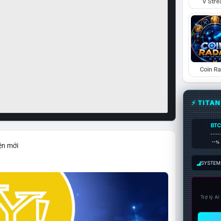
V Str
Coin R
⚡ TITA
BTC
----
--%
ện mới
SYSTEM:
Trợ lý A