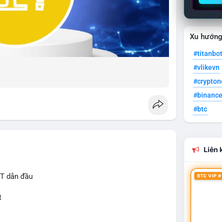
Xu hướn
#titanbo
#vlikevn
#crypto
#binanc
#btc
Liên k
IT dẫn đầu
BTC VIP #
t