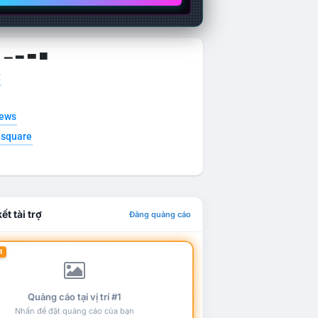
g ▁ ▂ ▃ ▄
t
news
esquare
ết tài trợ
Đăng quảng cáo
1
Quảng cáo tại vị trí #1
Nhấn để đặt quảng cáo của bạn