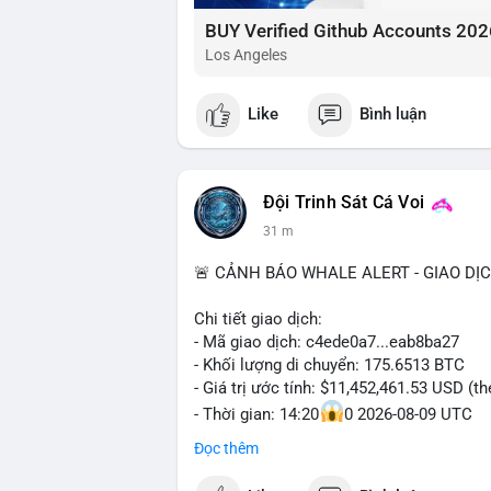
BUY Verified Github Accounts 202
Los Angeles
Like
Bình luận
Đội Trinh Sát Cá Voi
31 m
🚨 CẢNH BÁO WHALE ALERT - GIAO DỊ
Chi tiết giao dịch:
- Mã giao dịch: c4ede0a7...eab8ba27
- Khối lượng di chuyển: 175.6513 BTC
- Giá trị ước tính: $11,452,461.53 USD (t
- Thời gian: 14:20
0 2026-08-09 UTC
Đọc thêm
Nhận định phân tích:
Khối lượng 175.65 BTC trị giá hơn 11.45