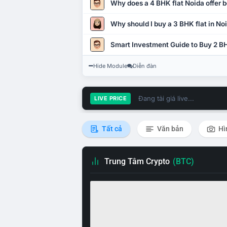
Why does a 4 BHK flat Noida offer b
Why should I buy a 3 BHK flat in No
Smart Investment Guide to Buy 2 BH
Hide Module
Diễn đàn
Đang tải giá live...
LIVE PRICE
Tất cả
Văn bản
Hì
Trung Tâm Crypto
(BTC)