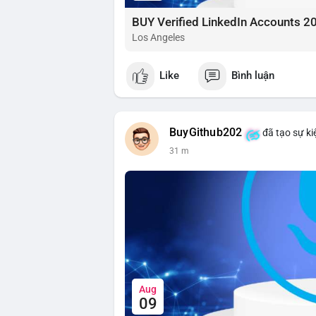
BUY Verified LinkedIn Accounts 2
Los Angeles
Like
Bình luận
BuyGithub202
đã tạo sự ki
31 m
Aug
09