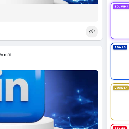
SOL VIP #
ADA #6
ện mới
DOGE #7
TRX #8