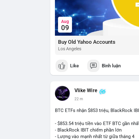
Aug
09
Buy Old Yahoo Accounts
Los Angeles
Like
Bình luận
Vlike Wire
22 m
BTC ETFs nhận $853 triệu, BlackRock IB
- $853.54 triệu tiền vào ETF BTC gần nhấ
- BlackRock IBIT chiếm phần lớn
- Lượng vào mạnh nhất từ giữa tháng 4