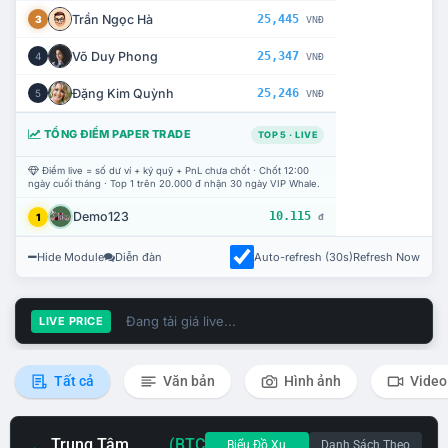
Trần Ngọc Hà
25,445
3
VNĐ
Võ Duy Phong
25,347
4
VNĐ
Đặng Kim Quỳnh
25,246
5
VNĐ
TỔNG ĐIỂM PAPER TRADE
TOP 5 · LIVE
Điểm live = số dư ví + ký quỹ + PnL chưa chốt · Chốt 12:00
ngày cuối tháng · Top 1 trên 20.000 đ nhận 30 ngày VIP Whale.
Demo123
10.115
1
đ
Hide Module
Diễn đàn
Auto-refresh (30s)
Refresh Now
Đang tải giá live...
LIVE PRICE
Tất cả
Văn bản
Hình ảnh
Video
Trung Tâm
(BTC
Biểu Đồ Xu
Danh Sách Theo