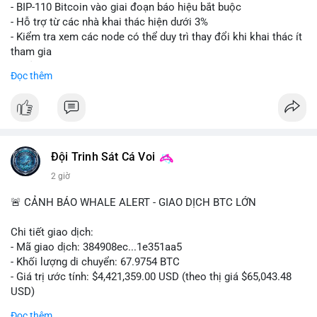
Lời khuyên: Nhà đầu tư nhỏ lẻ nên thận trọng quan sát biến
- BIP-110 Bitcoin vào giai đoạn báo hiệu bắt buộc
động thanh khoản trong 24-48 giờ tới. Tránh hành động theo
- Hỗ trợ từ các nhà khai thác hiện dưới 3%
cảm xúc, hãy chờ xác nhận điểm đến của số BTC này trước khi
- Kiểm tra xem các node có thể duy trì thay đổi khi khai thác ít
điều chỉnh vị thế.
tham gia
- Thảo luận về phương án hard fork dự phòng nếu cần
Đọc thêm
#556btc
#36trusd
#cavoichuyentien
#aplucban
#tichluydaihan
$btc
#btc
#vlikevn
#titanbot
📰 Nguồn: Cointelegraph
Đội Trinh Sát Cá Voi
2 giờ
🚨 CẢNH BÁO WHALE ALERT - GIAO DỊCH BTC LỚN
Chi tiết giao dịch:
- Mã giao dịch: 384908ec...1e351aa5
- Khối lượng di chuyển: 67.9754 BTC
- Giá trị ước tính: $4,421,359.00 USD (theo thị giá $65,043.48
USD)
- Thời gian: 21:19:29 2026-08-08 UTC
Đọc thêm