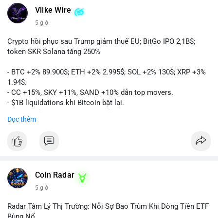
Vlike Wire
5 giờ
Crypto hồi phục sau Trump giảm thuế EU; BitGo IPO 2,1B$;
token SKR Solana tăng 250%
- BTC +2% 89.900$; ETH +2% 2.995$; SOL +2% 130$; XRP +3%
1.94$.
- CC +15%, SKY +11%, SAND +10% dẫn top movers.
- $1B liquidations khi Bitcoin bật lại.
- Trump hủy thuế EU, tín hiệu giảm áp lực.
Đọc thêm
- Vitalik đề xuất DVT staking cho Ethereum.
- BitGo IPO 18$/cổ phiếu, trị giá ~2B$.
- Senate Ag Committee tiến hành Clarity Act.
- Newrez tính crypto vào điều kiện vay nhà.
- HK cấp giấy phép stablecoin mới.
- Tòa án Nga công nhận crypto là tài sản.
Coin Radar
- Trump hy vọng ký bill cấu trúc thị trường crypto.
5 giờ
- Saga EVM bị hack 7M$, quỹ trộm chuyển sang Ethereum.
- Steak ’n Shake thưởng BTC cho nhân viên.
Radar Tâm Lý Thị Trường: Nỗi Sợ Bao Trùm Khi Dòng Tiền ETF
#binancesquare
#cryptonews
#btc
#eth
#sol
#xrp
#cc
#sky
Bùng Nổ