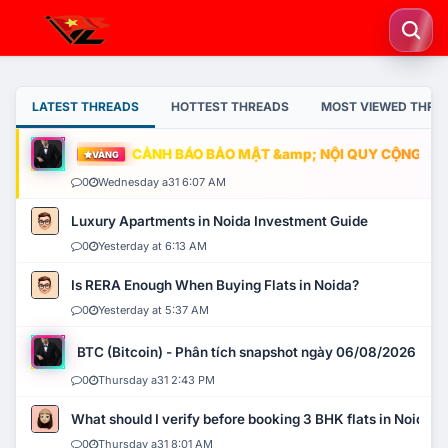
LATEST THREADS
HOTTEST THREADS
MOST VIEWED THRE
CẢNH BÁO BẢO MẬT &amp; NỘI QUY CỘNG ĐỒNG
VÀNG
0
Wednesday a31 6:07 AM
Luxury Apartments in Noida Investment Guide
0
Yesterday at 6:13 AM
Is RERA Enough When Buying Flats in Noida?
0
Yesterday at 5:37 AM
BTC (Bitcoin) - Phân tích snapshot ngày 06/08/2026
0
Thursday a31 2:43 PM
What should I verify before booking 3 BHK flats in Noida?
0
Thursday a31 8:01 AM