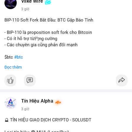
Vlike Wire
này có thể phản ánh ba kịch bản chính: thứ nhất, cá voi đang
chuẩn bị thanh khoản bằng cách chuyển lên sàn giao dịch, tạo
3 giờ
áp lực bán tiềm năng; thứ hai, tài sản được chuyển vào ví lạnh
để nắm giữ dài hạn, thể hiện niềm tin vào xu hướng tăng; thứ
BIP-110 Soft Fork Bắt Đầu: BTC Gặp Báo Tình
ba, hành vi chia tách hoặc tái cấu trúc danh mục nhằm phân
tán rủi ro. Với mức giá 65K, khối lượng này không quá lớn để
- BIP-110 là proposition soft fork cho Bitcoin
gây sốc thanh khoản tức thời, nhưng vẫn đủ sức tạo biến động
- Có ít hỗ trợ từ礿ng cường
tâm lý ngắn hạn nếu hướng đến sàn tập trung.
- Các chuyên gia cũng phản đối mạnh
Lời khuyên cho nhà đầu tư nhỏ lẻ:
$btc
#btc
Theo dõi các giao dịch tiếp theo từ cùng địa chỉ ví để xác nhận
Đọc thêm
hướng đi của dòng tiền. Tránh hành động theo cảm xúc, ưu
#vlikevn
#titanbot
tiên quản trị rủi ro và không mở vị thế lớn trước khi có tín hiệu
rõ ràng về đích đến của số BTC này.
📰 Nguồn: CoinDesk
#94dot58btc
#vilanh
#chuyentiencavoi
#btcmempool
#dongtienlon
Tín Hiệu Alpha
3 giờ
🔮 TÍN HIỆU GIAO DỊCH CRYPTO - SOLUSDT