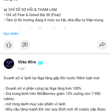
#sand
#bitgo
#solana
#stablecoin
#regulation
📊 CHỈ SỐ SỢ HÃI & THAM LAM
$btc $eth $sol $xrp $cc $sky $sand $skr
#skr
• Chỉ số Fear & Greed đạt 30 (Fear)
• Tâm lý thị trường đang ở mức sợ hãi, nhà đầu tư thận trọng.
#vlikevn
#titanbot
📈 XU HƯỚNG TÌM KIẾM & THẢO LUẬN
Đọc thêm
📰 Nguồn: Decrypt
• CoinGecko Trending: PENGU, TUT, ACE, CASHCAT, ANSEM,
STONKBROKER, UNI
• LunarCrush Trending: Ethereum, Solana, Dogecoin, Polkadot,
Chainlink, Taylor Swift, Tesla
• Google Trends Việt Nam: Real Madrid, Giao hữu câu lạc bộ,
Tinh hà say hi
Vlike Wire
5 giờ
💬 DÒNG CHẢY TIN TỨC & TRUYỀN THÔNG
• Binance Square: Cộng đồng đang tranh luận về lệnh
Doanh số ví lạnh tại Nga tăng gấp đôi trước thềm luật mới
Long/Short, kỳ vọng vào các kèo $ACE, $RAVE và lo ngại tin
xấu từ SpaceX/Musk.
- Doanh số ví phần cứng tại Nga tăng hơn 100%.
• Tin tức quốc tế: US spot Bitcoin ETFs ghi nhận dòng tiền 1 tỷ
- Giá trung bình trên Wildberries giảm 13% xuống còn 7.900
USD; Nansen founder dự báo Bitcoin không dưới 60K; Chi tiêu
rubles.
thẻ Crypto đạt ATH 759 triệu USD.
- mở rộng danh mục sản phẩm ví lạnh.
• Thông báo Binance: Hỗ trợ cổ tức Apple/IBM qua bStocks;
- Nhu cầu tăng mạnh khi các quy định mới về crypto sắp được