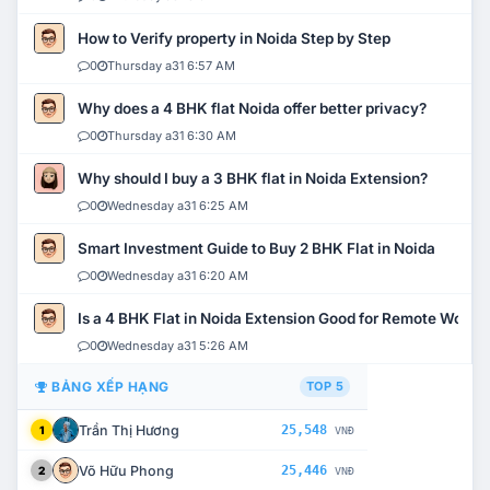
How to Verify property in Noida Step by Step
0
Thursday a31 6:57 AM
Why does a 4 BHK flat Noida offer better privacy?
0
Thursday a31 6:30 AM
Why should I buy a 3 BHK flat in Noida Extension?
0
Wednesday a31 6:25 AM
Smart Investment Guide to Buy 2 BHK Flat in Noida
0
Wednesday a31 6:20 AM
Is a 4 BHK Flat in Noida Extension Good for Remote Work?
0
Wednesday a31 5:26 AM
BẢNG XẾP HẠNG
TOP 5
Trần Thị Hương
25,548
1
VNĐ
Võ Hữu Phong
25,446
2
VNĐ