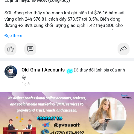
Loại tín hiệu: 🟢 MUA (Long/Buy)
SOL đang cho thấy sức mạnh khi giá hiện tại $76.16 bám sát
vùng đỉnh 24h $76.81, cách đáy $73.57 tới 3.5%. Biến động
dương +2.89% cùng khối lượng giao dịch 1.42 triệu SOL cho
thấy lực cầu chủ động đang chiếm ưu thế, phe mua kiểm soát
Đọc thêm
hoàn toàn nhịp điều chỉnh.
Khuyến nghị giao dịch cụ thể:
- Vùng Entry: 75.80 - 76.20 (chờ retest vùng kháng cự cũ thành
hỗ trợ)
- Mục tiêu chốt lời: TP1: 77.50, TP2: 78.80
Old Gmail Accounts
Đã thay đổi ảnh bìa của anh
- Cắt lỗ: 74.90 (dưới vùng hỗ trợ gần nhất)
ấy
3 giờ
Quản trị vốn: Khối lượng vào lệnh tối đa 2-3% tài khoản, ưu tiên
chốt 50% vị thế tại TP1 và dời stop loss về điểm hòa vốn.
#solusdt
#longsol
#vung76
#breakoutsol
#lenhmuasol