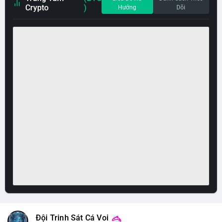
Crypto
)
Hướng
Dõi
Đội Trinh Sát Cá Voi