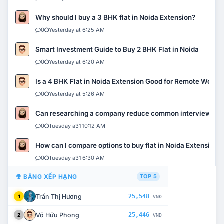
Why should I buy a 3 BHK flat in Noida Extension?
0
Yesterday at 6:25 AM
Smart Investment Guide to Buy 2 BHK Flat in Noida
0
Yesterday at 6:20 AM
Is a 4 BHK Flat in Noida Extension Good for Remote Work?
0
Yesterday at 5:26 AM
Can researching a company reduce common interview mi
0
Tuesday a31 10:12 AM
How can I compare options to buy flat in Noida Extension?
0
Tuesday a31 6:30 AM
BẢNG XẾP HẠNG
TOP 5
Trần Thị Hương
25,548
1
VNĐ
Võ Hữu Phong
25,446
2
VNĐ