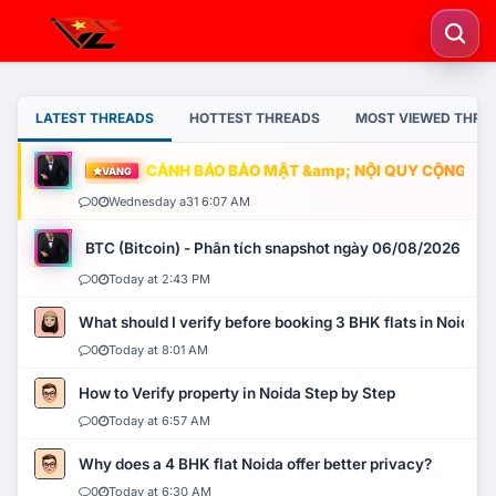
LATEST THREADS
HOTTEST THREADS
MOST VIEWED THRE
CẢNH BÁO BẢO MẬT &amp; NỘI QUY CỘNG ĐỒNG
VÀNG
0
Wednesday a31 6:07 AM
BTC (Bitcoin) - Phân tích snapshot ngày 06/08/2026
0
Today at 2:43 PM
What should I verify before booking 3 BHK flats in Noida?
0
Today at 8:01 AM
How to Verify property in Noida Step by Step
0
Today at 6:57 AM
Why does a 4 BHK flat Noida offer better privacy?
0
Today at 6:30 AM