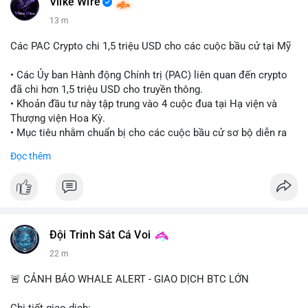
Vlike Wire
13 m
Các PAC Crypto chi 1,5 triệu USD cho các cuộc bầu cử tại Mỹ
• Các Ủy ban Hành động Chính trị (PAC) liên quan đến crypto
đã chi hơn 1,5 triệu USD cho truyền thông.
• Khoản đầu tư này tập trung vào 4 cuộc đua tại Hạ viện và
Thượng viện Hoa Kỳ.
• Mục tiêu nhằm chuẩn bị cho các cuộc bầu cử sơ bộ diễn ra
vào ngày 18 tháng 8.
Đọc thêm
#cryptonews
#politics
#usa
#binancesquare
$btc $eth
#vlikevn
#titanbot
Đội Trinh Sát Cá Voi
22 m
📰 Nguồn: Cointelegraph
🚨 CẢNH BÁO WHALE ALERT - GIAO DỊCH BTC LỚN