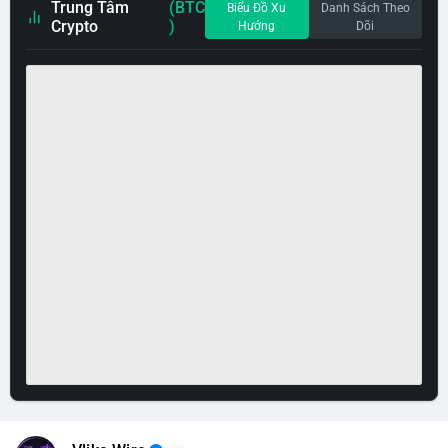
Trung Tâm
(BTC
Biểu Đồ Xu
Danh Sách Theo
Crypto
)
Hướng
Dõi