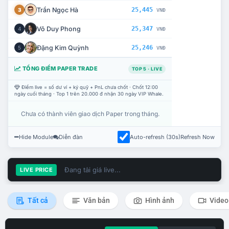
Trần Ngọc Hà
25,445
3
VNĐ
Võ Duy Phong
25,347
4
VNĐ
Đặng Kim Quỳnh
25,246
5
VNĐ
TỔNG ĐIỂM PAPER TRADE
TOP 5 · LIVE
Điểm live = số dư ví + ký quỹ + PnL chưa chốt · Chốt 12:00
ngày cuối tháng · Top 1 trên 20.000 đ nhận 30 ngày VIP Whale.
Chưa có thành viên giao dịch Paper trong tháng.
Hide Module
Diễn đàn
Auto-refresh (30s)
Refresh Now
Đang tải giá live...
LIVE PRICE
Tất cả
Văn bản
Hình ảnh
Video