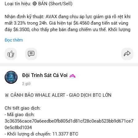
Loại tín hiệu: 🔴 BÁN (Short/Sell)
Nhận định kỹ thuật: AVAX đang chịu áp lực giảm giá rõ rệt khi
mất 3.23% trong 24h. Giá hiện tại $6.4560 đang tiến sát vùng
đáy $6.3500, cho thấy phe bán đang chiếm ưu thế. Khối lượng
giao dịch 2.14 triệu AVAX phản ánh dòng tiền thoát ra khỏi thị
Đọc thêm
trường. Biên độ dao động trong ngày khá rộng (5.6%), tạo điều
kiện cho các lệnh short ngắn hạn.
Khuyến nghị giao dịch cụ thể:
- Vùng Entry: $6.4500 - $6.4800
- Mục tiêu chốt lời (Take Profit - TP): TP1: $6.3500, TP2:
Đội Trinh Sát Cá Voi
$6.2800
2 giờ
- Cắt lỗ (Stop Loss - SL): $6.5800
🚨 CẢNH BÁO WHALE ALERT - GIAO DỊCH BTC LỚN
Lời khuyên quản trị vốn: Khối lượng lệnh khuyến nghị tối đa 2-
3% tổng vốn, đặt SL cứng ngay sau khi vào lệnh để bảo vệ tài
Chi tiết giao dịch:
khoản trước biến động bất thường.
- Mã giao dịch:
3c36356cace70a6eedbe0fb805d1d81cf28c0eab523bb9d671ce7
#shortavax
#avax6450
#bearishavax
#vungbiendong24h
0e5c8bd1034
- Khối lượng di chuyển: 11.3377 BTC