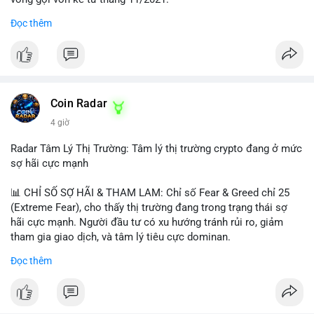
Đọc thêm
Lời khuyên ngắn gọn cho nhà đầu tư nhỏ lẻ:
#jpyc
#cryptonews
#web3
#japan
#blockchain
Nhà đầu tư nên theo dõi sát dòng tiền tiếp theo từ địa chỉ này.
Tránh hành động theo cảm xúc; hãy chờ xác nhận hướng đi của
$btc $eth
dòng tiền trước khi đưa ra quyết định vào lệnh, đồng thời đặt
lệnh dừng lỗ chặt chẽ để quản trị rủi ro trong bối cảnh thanh
#vlikevn
#titanbot
khoản mỏng.
Coin Radar
📰 Nguồn: CoinDesk
4 giờ
#25dot8btc
#dichuyen1_66trieuusd
#khangcu64556
#whalebtc
#theodoidongtien
Radar Tâm Lý Thị Trường: Tâm lý thị trường crypto đang ở mức
sợ hãi cực mạnh
📊 CHỈ SỐ SỢ HÃI & THAM LAM: Chỉ số Fear & Greed chỉ 25
(Extreme Fear), cho thấy thị trường đang trong trạng thái sợ
hãi cực mạnh. Người đầu tư có xu hướng tránh rủi ro, giảm
tham gia giao dịch, và tâm lý tiêu cực dominan.
Đọc thêm
📈 XU HƯỚNG TÌM KIẾM & THẢO LUẬN: Coin được tìm kiếm
nhiều nhất trên CoinGecko là Cash Cat (CASHCAT), Bitcoin
(BTC), Sui (SUI), Pudgy Penguins (PENGU). Trên Google Trends
Việt Nam, từ khóa như 'con riêng', 'phạm nhật minh anh' và 'tô