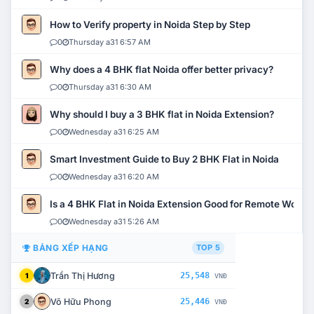
How to Verify property in Noida Step by Step
0
Thursday a31 6:57 AM
Why does a 4 BHK flat Noida offer better privacy?
0
Thursday a31 6:30 AM
Why should I buy a 3 BHK flat in Noida Extension?
0
Wednesday a31 6:25 AM
Smart Investment Guide to Buy 2 BHK Flat in Noida
0
Wednesday a31 6:20 AM
Is a 4 BHK Flat in Noida Extension Good for Remote Work?
0
Wednesday a31 5:26 AM
BẢNG XẾP HẠNG
TOP 5
Trần Thị Hương
25,548
1
VNĐ
Võ Hữu Phong
25,446
2
VNĐ