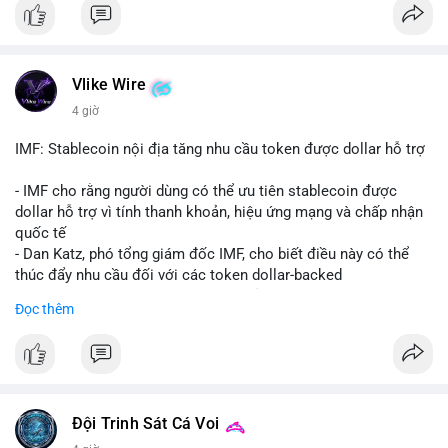
coin được tìm kiếm nhiều nhất. Chủ đề NFT (Pudgy Penguins),
AI (Hyperliquid) và ổn định (BSV) nổi bật.
💬 DÒNG CHẢY TIN TỨC & TRUYỀN THÔNG: Bàn tán trên
Vlike Wire
Binance Square tập trung vào lệnh kẹp, dự báo NVDA và Musk
4 giờ
Starship 13. Telegram nhấn mạnh luật mới tại Brazil và tranh
luận về Clearity Act.
IMF: Stablecoin nội địa tăng nhu cầu token được dollar hỗ trợ
💡 NHẬN ĐỊNH & KHUYẾN NGHỊ: Tâm lý ngắn hạn vẫn tiêu
- IMF cho rằng người dùng có thể ưu tiên stablecoin được
cực do sợ hãi, nhưng xu hướng coin nhỏ và tin tức AI/NVIDA
dollar hỗ trợ vì tính thanh khoản, hiệu ứng mạng và chấp nhận
có thể tạo cơ hội mua sớm. Cần theo dõi sự thay đổi trong
quốc tế
chính sách crypto Mỹ.
- Dan Katz, phó tổng giám đốc IMF, cho biết điều này có thể
thúc đẩy nhu cầu đối với các token dollar-backed
📊 Nguồn: Radar Tâm Lý Thị Trường
- Nhận định được đưa ra trong bối cảnh các quốc gia phát
Đọc thêm
triển stablecoin nội địa
$btc $eth
#vlikevn
#titanbot
Đội Trinh Sát Cá Voi
📰 Nguồn: Cointelegraph