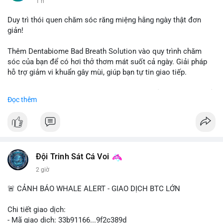
1 h
#vlikevn
#titanbot
Duy trì thói quen chăm sóc răng miệng hằng ngày thật đơn
giản!
📰 Nguồn: CoinDesk
Thêm Dentabiome Bad Breath Solution vào quy trình chăm
sóc của bạn để có hơi thở thơm mát suốt cả ngày. Giải pháp
hỗ trợ giảm vi khuẩn gây mùi, giúp bạn tự tin giao tiếp.
Bắt đầu ngay hôm nay với bước chăm sóc nhỏ nhưng hiệu quả
Đọc thêm
lớn cho nụ cười khỏe mạnh.
#dentabiome
#badbreathsolution
#hoithothommat
#chamsocrangmieng
#suckhoerangmieng
#nucuoitutin
Đội Trinh Sát Cá Voi
2 giờ
🚨 CẢNH BÁO WHALE ALERT - GIAO DỊCH BTC LỚN
Chi tiết giao dịch:
- Mã giao dịch: 33b91166...9f2c389d