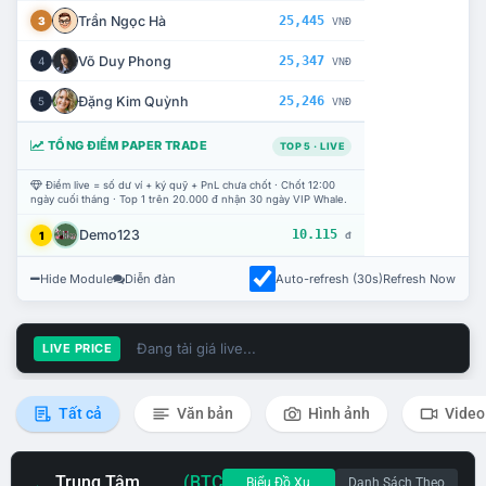
Trần Ngọc Hà
25,445
3
VNĐ
Võ Duy Phong
25,347
4
VNĐ
Đặng Kim Quỳnh
25,246
5
VNĐ
TỔNG ĐIỂM PAPER TRADE
TOP 5 · LIVE
Điểm live = số dư ví + ký quỹ + PnL chưa chốt · Chốt 12:00
ngày cuối tháng · Top 1 trên 20.000 đ nhận 30 ngày VIP Whale.
Demo123
10.115
1
đ
Hide Module
Diễn đàn
Auto-refresh (30s)
Refresh Now
Đang tải giá live...
LIVE PRICE
Tất cả
Văn bản
Hình ảnh
Video
Trung Tâm
(BTC
Biểu Đồ Xu
Danh Sách Theo