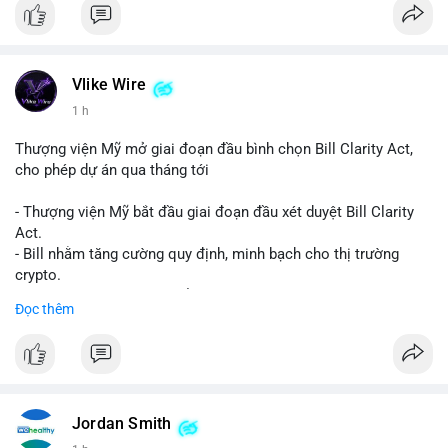
Vlike Wire
1 h
Thượng viện Mỹ mở giai đoạn đầu bình chọn Bill Clarity Act,
cho phép dự án qua tháng tới
- Thượng viện Mỹ bắt đầu giai đoạn đầu xét duyệt Bill Clarity
Act.
- Bill nhằm tăng cường quy định, minh bạch cho thị trường
crypto.
- Đạt 60 phiếu cần thiết để tiến tới tháng tới.
Đọc thêm
- Bill có thể ảnh hưởng pháp lý, hoạt động của các đồng tiền kỹ
thuật số.
#binancesquare
#cryptonews
#regulation
#ussenate
#clarityact
Jordan Smith
$btc $eth