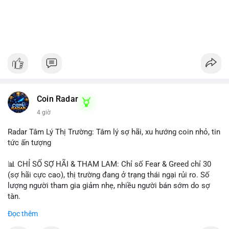
Coin Radar
4 giờ
Radar Tâm Lý Thị Trường: Tâm lý sợ hãi, xu hướng coin nhỏ, tin
tức ấn tượng
📊 CHỈ SỐ SỢ HÃI & THAM LAM: Chỉ số Fear & Greed chỉ 30
(sợ hãi cực cao), thị trường đang ở trạng thái ngại rủi ro. Số
lượng người tham gia giảm nhẹ, nhiều người bán sớm do sợ
tàn.
Đọc thêm
📈 XU HƯỚNG TÌM KIẾM & THẢO LUẬN: Biconomy (BICO),
Pudgy Penguins (PENGU), Bitcoin SV (BSV) và Kaspa (KAS) là