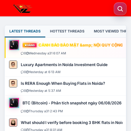
LATEST THREADS
HOTTEST THREADS
MOST VIEWED THRE
CẢNH BÁO BẢO MẬT &amp; NỘI QUY CỘNG ĐỒNG
VÀNG
0
Wednesday a31 6:07 AM
Luxury Apartments in Noida Investment Guide
0
Yesterday at 6:13 AM
Is RERA Enough When Buying Flats in Noida?
0
Yesterday at 5:37 AM
BTC (Bitcoin) - Phân tích snapshot ngày 06/08/2026
0
Thursday a31 2:43 PM
What should I verify before booking 3 BHK flats in Noida?
0
Thursday a31 8:01 AM