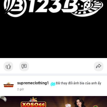
supremeclothing1
Đã thay đổi ảnh bìa của anh ấy
2 giờ