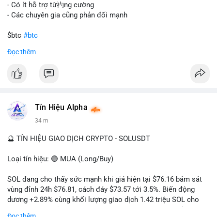
gây sốc thanh khoản tức thời, nhưng vẫn đủ sức tạo biến động
- Có ít hỗ trợ từ礿ng cường
tâm lý ngắn hạn nếu hướng đến sàn tập trung.
- Các chuyên gia cũng phản đối mạnh
Lời khuyên cho nhà đầu tư nhỏ lẻ:
$btc
#btc
Theo dõi các giao dịch tiếp theo từ cùng địa chỉ ví để xác nhận
Đọc thêm
hướng đi của dòng tiền. Tránh hành động theo cảm xúc, ưu
#vlikevn
#titanbot
tiên quản trị rủi ro và không mở vị thế lớn trước khi có tín hiệu
rõ ràng về đích đến của số BTC này.
📰 Nguồn: CoinDesk
#94dot58btc
#vilanh
#chuyentiencavoi
#btcmempool
#dongtienlon
Tín Hiệu Alpha
34 m
🔮 TÍN HIỆU GIAO DỊCH CRYPTO - SOLUSDT
Loại tín hiệu: 🟢 MUA (Long/Buy)
SOL đang cho thấy sức mạnh khi giá hiện tại $76.16 bám sát
vùng đỉnh 24h $76.81, cách đáy $73.57 tới 3.5%. Biến động
dương +2.89% cùng khối lượng giao dịch 1.42 triệu SOL cho
thấy lực cầu chủ động đang chiếm ưu thế, phe mua kiểm soát
Đọc thêm