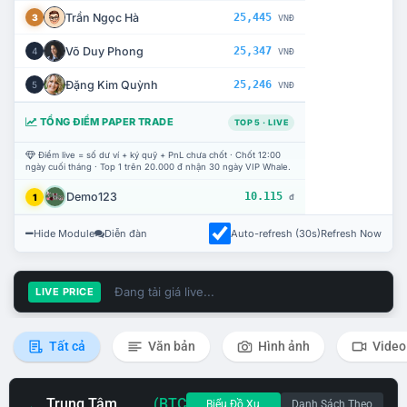
Trần Ngọc Hà
25,445
3
VNĐ
Võ Duy Phong
25,347
4
VNĐ
Đặng Kim Quỳnh
25,246
5
VNĐ
TỔNG ĐIỂM PAPER TRADE
TOP 5 · LIVE
Điểm live = số dư ví + ký quỹ + PnL chưa chốt · Chốt 12:00
ngày cuối tháng · Top 1 trên 20.000 đ nhận 30 ngày VIP Whale.
Demo123
10.115
1
đ
Hide Module
Diễn đàn
Auto-refresh (30s)
Refresh Now
Đang tải giá live...
LIVE PRICE
Tất cả
Văn bản
Hình ảnh
Video
Trung Tâm
(BTC
Biểu Đồ Xu
Danh Sách Theo