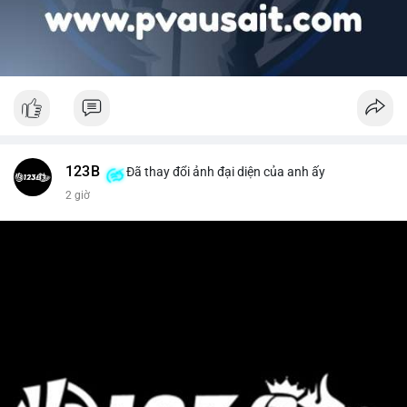
123B
Đã thay đổi ảnh đại diện của anh ấy
2 giờ