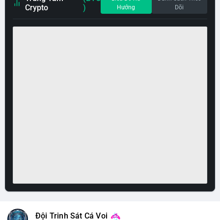
Crypto
)
Hướng
Dõi
Đội Trinh Sát Cá Voi