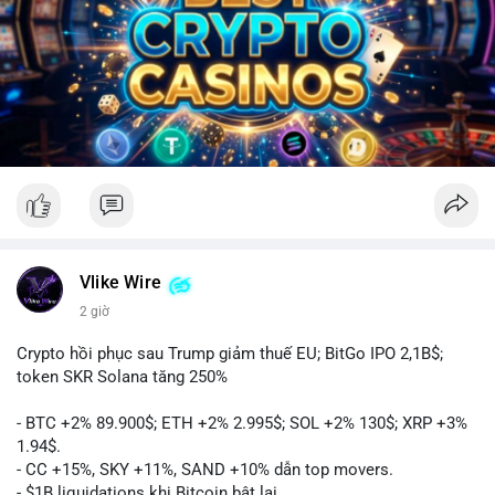
Vlike Wire
2 giờ
Crypto hồi phục sau Trump giảm thuế EU; BitGo IPO 2,1B$;
token SKR Solana tăng 250%
- BTC +2% 89.900$; ETH +2% 2.995$; SOL +2% 130$; XRP +3%
1.94$.
- CC +15%, SKY +11%, SAND +10% dẫn top movers.
- $1B liquidations khi Bitcoin bật lại.