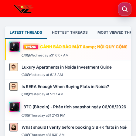
LATEST THREADS
HOTTEST THREADS
MOST VIEWED THRE
CẢNH BÁO BẢO MẬT &amp; NỘI QUY CỘNG ĐỒNG
VÀNG
0
Wednesday a31 6:07 AM
Luxury Apartments in Noida Investment Guide
0
Yesterday at 6:13 AM
Is RERA Enough When Buying Flats in Noida?
0
Yesterday at 5:37 AM
BTC (Bitcoin) - Phân tích snapshot ngày 06/08/2026
0
Thursday a31 2:43 PM
What should I verify before booking 3 BHK flats in Noida?
0
Thursday a31 8:01 AM