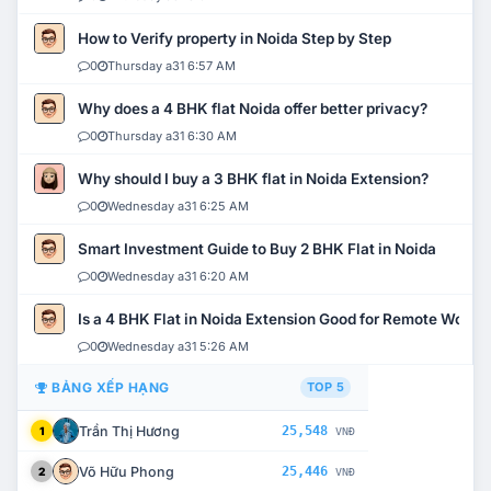
How to Verify property in Noida Step by Step
0
Thursday a31 6:57 AM
Why does a 4 BHK flat Noida offer better privacy?
0
Thursday a31 6:30 AM
Why should I buy a 3 BHK flat in Noida Extension?
0
Wednesday a31 6:25 AM
Smart Investment Guide to Buy 2 BHK Flat in Noida
0
Wednesday a31 6:20 AM
Is a 4 BHK Flat in Noida Extension Good for Remote Work?
0
Wednesday a31 5:26 AM
BẢNG XẾP HẠNG
TOP 5
Trần Thị Hương
25,548
1
VNĐ
Võ Hữu Phong
25,446
2
VNĐ