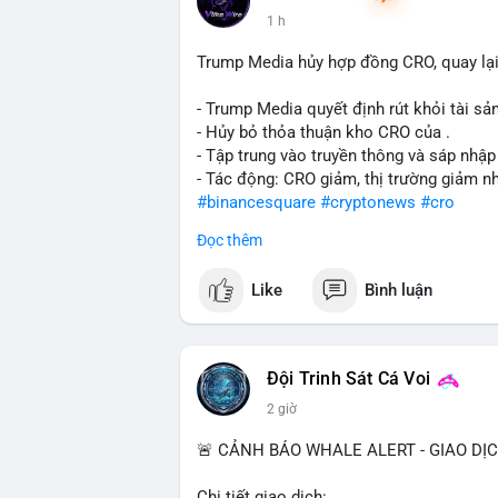
1 h
Trump Media hủy hợp đồng CRO, quay lại
- Trump Media quyết định rút khỏi tài sản
- Hủy bỏ thỏa thuận kho CRO của .
- Tập trung vào truyền thông và sáp nhập
- Tác động: CRO giảm, thị trường giảm n
#binancesquare
#cryptonews
#cro
Đọc thêm
$cro
Like
Bình luận
#vlikevn
#titanbot
📰 Nguồn: CoinDesk
Đội Trinh Sát Cá Voi
2 giờ
🚨 CẢNH BÁO WHALE ALERT - GIAO DỊ
Chi tiết giao dịch: