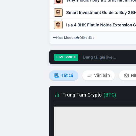
Why should I buy a 3 BHK flat in No
Smart Investment Guide to Buy 2 BH
Is a 4 BHK Flat in Noida Extension
Hide Module
Diễn đàn
Đang tải giá live...
LIVE PRICE
Tất cả
Văn bản
Hì
Trung Tâm Crypto
(BTC)