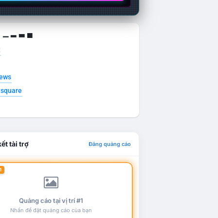
g ▁ ▂ ▃ ▄
t
news
esquare
ết tài trợ
Đăng quảng cáo
1
Quảng cáo tại vị trí #1
Nhấn để đặt quảng cáo của bạn