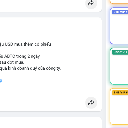
ETH VIP #
iệu USD mua thêm cổ phiếu
USDT VIP
ếu ABTC trong 2 ngày.
 sau đợt mua.
 quả kinh doanh quý của công ty.
p
BNB VIP 