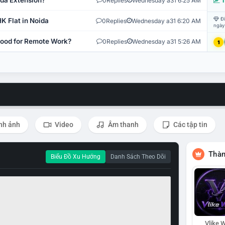
ida Extension?
0
Replies
Wednesday a31 6:25 AM
T
Đi
K Flat in Noida
0
Replies
Wednesday a31 6:20 AM
ngày
 Good for Remote Work?
0
Replies
Wednesday a31 5:26 AM
1
nh ảnh
Video
Âm thanh
Các tập tin
Thàn
Biểu Đồ Xu Hướng
Danh Sách Theo Dõi
Vlike W