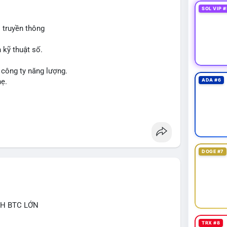
SOL VIP #
 truyền thông
 kỹ thuật số.
 công ty năng lượng.
hẹ.
ADA #6
DOGE #7
CH BTC LỚN
TRX #8