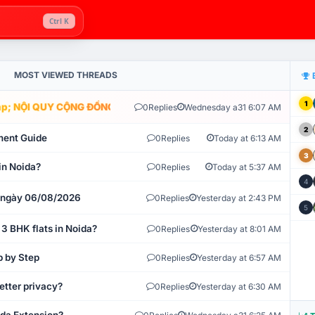
Ctrl K
MOST VIEWED THREADS
1
; NỘI QUY CỘNG ĐỒNG VLIKE.VN: HỆ THỐNG GIÁM SÁT TỰ ĐỘNG V
0
Replies
Wednesday a31 6:07 AM
2
ment Guide
0
Replies
Today at 6:13 AM
3
in Noida?
0
Replies
Today at 5:37 AM
4
t ngày 06/08/2026
0
Replies
Yesterday at 2:43 PM
5
 3 BHK flats in Noida?
0
Replies
Yesterday at 8:01 AM
p by Step
0
Replies
Yesterday at 6:57 AM
etter privacy?
0
Replies
Yesterday at 6:30 AM