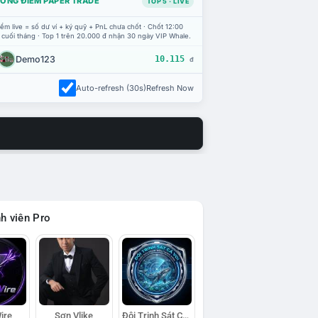
ỔNG ĐIỂM PAPER TRADE
TOP 5 · LIVE
ểm live = số dư ví + ký quỹ + PnL chưa chốt · Chốt 12:00
 cuối tháng · Top 1 trên 20.000 đ nhận 30 ngày VIP Whale.
Demo123
10.115
đ
Auto-refresh (30s)
Refresh Now
h viên Pro
ire
Sơn Vlike
Đội Trinh Sát Cá Voi