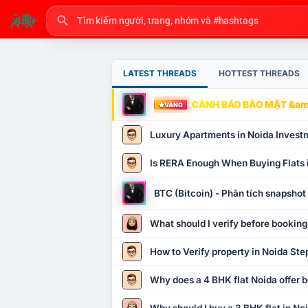
LATEST THREADS
HOTTEST THREADS
CẢNH BÁO BẢO MẬT &amp
VÀNG
Luxury Apartments in Noida Invest
Is RERA Enough When Buying Flats 
BTC (Bitcoin) - Phân tích snapsho
What should I verify before booking
How to Verify property in Noida Ste
Why does a 4 BHK flat Noida offer b