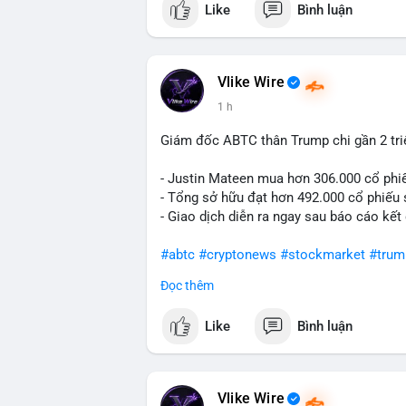
Like
Bình luận
#vlikevn
#titanbot
📰 Nguồn: Cointelegraph
Vlike Wire
1 h
Giám đốc ABTC thân Trump chi gần 2 tr
- Justin Mateen mua hơn 306.000 cổ phi
- Tổng sở hữu đạt hơn 492.000 cổ phiếu
- Giao dịch diễn ra ngay sau báo cáo kết
#abtc
#cryptonews
#stockmarket
#trum
Đọc thêm
$btc $eth
Like
Bình luận
#vlikevn
#titanbot
📰 Nguồn: CoinDesk
Vlike Wire