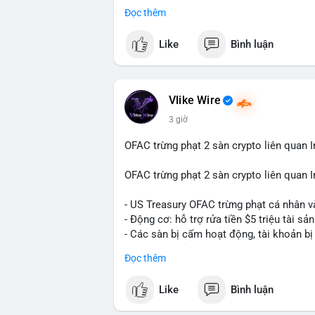
Đọc thêm
Điều gì đang thúc đẩy sự tăng trưởng vư
sâu về xu hướng công nghệ và nhu cầu thị
Like
Bình luận
Vlike Wire
3 giờ
OFAC trừng phạt 2 sàn crypto liên quan I
OFAC trừng phạt 2 sàn crypto liên quan I
- US Treasury OFAC trừng phạt cá nhân v
- Động cơ: hỗ trợ rửa tiền $5 triệu tài sản
- Các sàn bị cấm hoạt động, tài khoản bị
- Tác động: rủi ro cho thị trường crypto, 
Đọc thêm
#binancesquare
#cryptonews
#ofac
#us
Like
Bình luận
$btc $eth