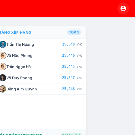
BẢNG XẾP HẠNG
TOP 5
Trần Thị Hương
25,548
VNĐ
À CHẾ TÀI XỬ LÝ VI PHẠM
Võ Hữu Phong
25,446
VNĐ
Trần Ngọc Hà
25,445
VNĐ
Võ Duy Phong
25,347
VNĐ
Đặng Kim Quỳnh
25,246
VNĐ