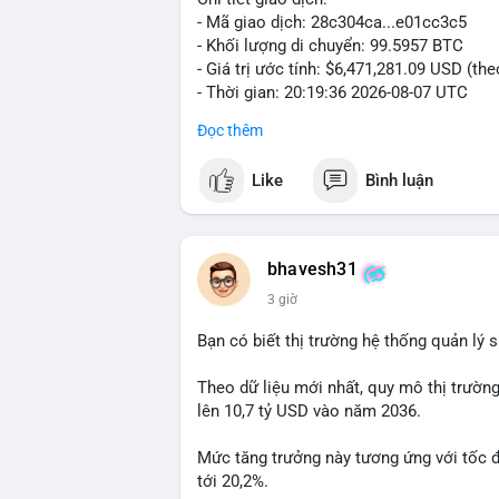
- Mã giao dịch: 28c304ca...e01cc3c5
- Khối lượng di chuyển: 99.5957 BTC
- Giá trị ước tính: $6,471,281.09 USD (th
- Thời gian: 20:19:36 2026-08-07 UTC
Đọc thêm
Nhận định phân tích: Khối lượng 99.6 BTC
thấy dấu hiệu chuyển tiền quy mô lớn. V
Like
Bình luận
thường gặp ở hai kịch bản: cá voi nạp lê
hoặc chuyển sang ví lạnh nhằm tích lũy 
lý thận trọng, giới đầu tư theo dõi sát d
BTC vào ví nóng sàn, khả năng cao là độn
bhavesh31
hoạt động, đó là tín hiệu gom hàng chiến
3 giờ
Lời khuyên: Nhà đầu tư nhỏ lẻ nên quan 
Bạn có biết thị trường hệ thống quản lý
tránh hành động theo cảm xúc. Xác minh đ
lệnh, ưu tiên quản trị rủi ro trong giai 
Theo dữ liệu mới nhất, quy mô thị trườn
lên 10,7 tỷ USD vào năm 2036.
#99dot6btc
#capvoichuyentien
#vilanhti
Mức tăng trưởng này tương ứng với tốc 
tới 20,2%.