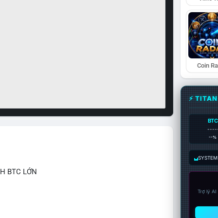
Coin R
⚡ TITA
BTC
----
--%
SYSTEM:
CH BTC LỚN
Trợ lý A