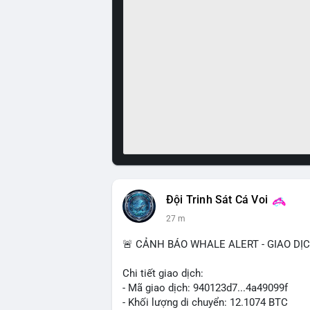
Đội Trinh Sát Cá Voi
27 m
🚨 CẢNH BÁO WHALE ALERT - GIAO DỊ
Chi tiết giao dịch:
- Mã giao dịch: 940123d7...4a49099f
- Khối lượng di chuyển: 12.1074 BTC