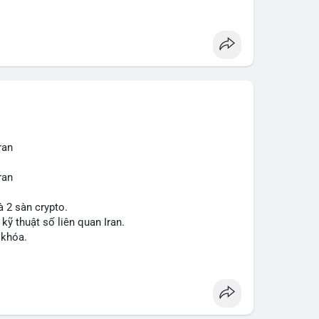
ợt bậc này? Hãy cùng theo dõi các phân tích chuyên
 trường trong thời gian tới.
ran
ran
à 2 sàn crypto.
 kỹ thuật số liên quan Iran.
 khóa.
tăng áp lực pháp lý.
sanctions
#iran