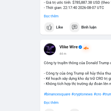
- Giá trị ước tính: $785,887.38 USD (theo
- Thời gian: 22:17:40 2026-08-07 UTC
Đọc thêm
Nhận định phân tích hành vi của Cá voi d
đương gần 786 nghìn USD được di chuyển
Like
Bình luận
giá $64,909.56 đang nằm gần vùng kháng 
bước chuẩn bị thanh khoản để bán ra, ho
phí giao dịch. Việc di chuyển một phần 
dò thanh khoản thị trường trước khi có 
Vlike Wire
44 m
Lời khuyên cho nhà đầu tư nhỏ lẻ: Theo d
nguồn. Khối lượng này chưa đủ tạo áp lự
Công ty truyền thông của Donald Trump 
dịch tương tự trong 24 giờ tới, khả năng
mục hợp lý, tránh FOMO mua đuổi ở vùng 
- Công ty của ông Trump sẽ hủy thỏa thuậ
- Kế hoạch xây dựng kho dự trữ CRO trị g
#12dot1btc
#786kusd
#dichuyenvinuong
- Không tích hợp thị trường dự đoán lên 
#binancesquare
#cryptonews
#cro
#tru
Đọc thêm
$cro