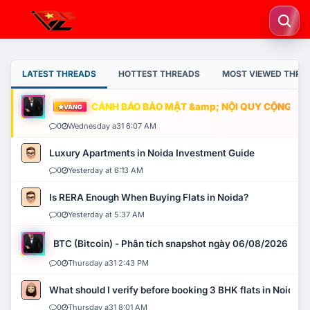
LATEST THREADS
HOTTEST THREADS
MOST VIEWED THRE
CẢNH BÁO BẢO MẬT &amp; NỘI QUY CỘNG ĐỒNG
VÀNG
0
Wednesday a31 6:07 AM
Luxury Apartments in Noida Investment Guide
0
Yesterday at 6:13 AM
Is RERA Enough When Buying Flats in Noida?
0
Yesterday at 5:37 AM
BTC (Bitcoin) - Phân tích snapshot ngày 06/08/2026
0
Thursday a31 2:43 PM
What should I verify before booking 3 BHK flats in Noida?
0
Thursday a31 8:01 AM