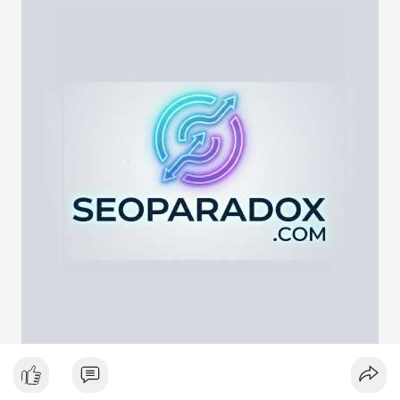
lực cung ngắn hạn. Tuy nhiên, nếu địa chỉ nhận là ví lạnh hoặc
ví tích lũy, động thái này phản ánh chiến lược nắm giữ dài hạn
giữa lúc thị trường biến động quanh mốc 65,000 USD. Việc
giao dịch chưa được xác nhận làm tăng sự chú ý của giới đầu
tư, có thể gây ra biến động giá tức thời.
Lời khuyên ngắn gọn cho nhà đầu tư nhỏ lẻ:
Hãy theo dõi xác nhận giao dịch và dòng tiền tiếp theo. Nếu
BTC bị chuyển lên sàn trong khung giờ thanh khoản thấp, hãy
thận trọng với nhịp điều chỉnh ngắn hạn. Không nên hành động
theo cảm xúc, hãy đặt lệnh dựa trên vùng hỗ trợ và kháng cự rõ
ràng.
#21dot71btc
#mempoolbtc
#chuyentiencavoi
#aplucban
#biendonggia