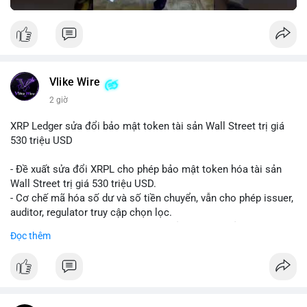
Vlike Wire
2 giờ
XRP Ledger sửa đổi bảo mật token tài sản Wall Street trị giá
530 triệu USD
- Đề xuất sửa đổi XRPL cho phép bảo mật token hóa tài sản
Wall Street trị giá 530 triệu USD.
- Cơ chế mã hóa số dư và số tiền chuyển, vẫn cho phép issuer,
auditor, regulator truy cập chọn lọc.
- Mục tiêu: tăng tính riêng tư, tuân thủ quy định, bảo vệ dữ liệu
Đọc thêm
tài chính.
- Đề xuất đang được xem xét bởi cộng đồng XRPL và các tổ
chức tài chính.
#binancesquare
#cryptonews
#xrp