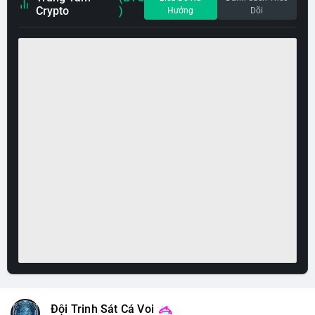
Crypto
)
Hướng
Dõi
Đội Trinh Sát Cá Voi