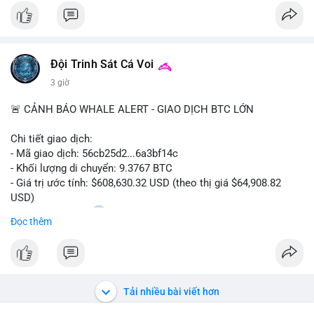
$btc
#vlikevn
#titanbot
Đội Trinh Sát Cá Voi
📰 Nguồn: CoinDesk
3 giờ
🚨 CẢNH BÁO WHALE ALERT - GIAO DỊCH BTC LỚN
Chi tiết giao dịch:
- Mã giao dịch: 56cb25d2...6a3bf14c
- Khối lượng di chuyển: 9.3767 BTC
- Giá trị ước tính: $608,630.32 USD (theo thị giá $64,908.82
USD)
- Thời gian: 02:20
0 2026-08-08 UTC
Đọc thêm
Nhận định phân tích:
Giao dịch gần 610 nghìn USD được thực hiện trong khung giờ
sáng sớm, thời điểm thanh khoản mỏng, cho thấy chủ ví ưu
tiên sự riêng tư hơn là tốc độ khớp lệnh. Với khối lượng trung
Tải nhiều bài viết hơn
bình lớn này, khả năng cao là cá voi đang tái phân bổ tài sản