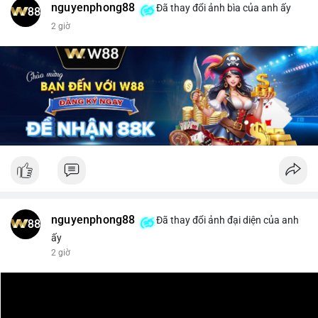
nguyenphong88
Đã thay đổi ảnh bìa của anh ấy
$xrp
2 giờ
#vlikevn
#titanbot
📰 Nguồn: CoinDesk
nguyenphong88
Đã thay đổi ảnh đại diện của anh
ấy
2 giờ