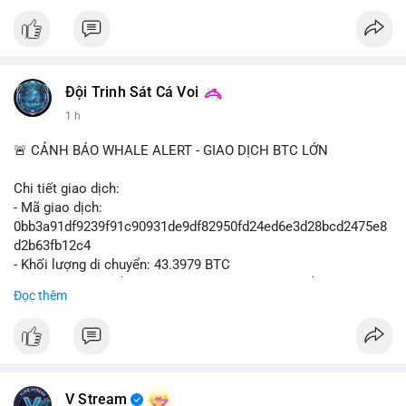
#vlikevn
#titanbot
📰 Nguồn: Cointelegraph
Đội Trinh Sát Cá Voi
1 h
🚨 CẢNH BÁO WHALE ALERT - GIAO DỊCH BTC LỚN
Chi tiết giao dịch:
- Mã giao dịch:
0bb3a91df9239f91c90931de9df82950fd24ed6e3d28bcd2475e8
d2b63fb12c4
- Khối lượng di chuyển: 43.3979 BTC
- Giá trị ước tính: $2,820,579.98 USD (theo thị giá $64,993.43
Đọc thêm
USD)
- Thời gian: 04:18
4 2026-08-08 UTC
Nhận định phân tích hành vi của Cá voi dựa trên giao dịch này:
Khối lượng 43.3979 BTC tương đương 2.82 triệu USD, một con
V Stream
số đủ lớn để tạo áp lực thanh khoản tức thời. Hành vi này có