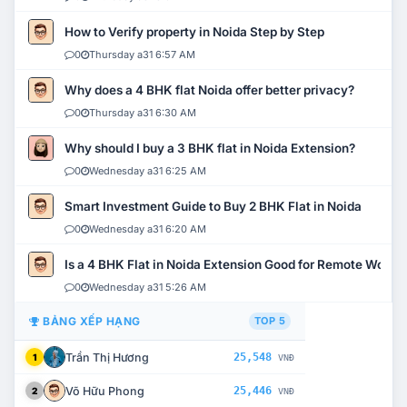
How to Verify property in Noida Step by Step
0
Thursday a31 6:57 AM
Why does a 4 BHK flat Noida offer better privacy?
0
Thursday a31 6:30 AM
Why should I buy a 3 BHK flat in Noida Extension?
0
Wednesday a31 6:25 AM
Smart Investment Guide to Buy 2 BHK Flat in Noida
0
Wednesday a31 6:20 AM
Is a 4 BHK Flat in Noida Extension Good for Remote Work?
0
Wednesday a31 5:26 AM
BẢNG XẾP HẠNG
TOP 5
Trần Thị Hương
25,548
1
VNĐ
Võ Hữu Phong
25,446
2
VNĐ