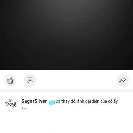
Lời khuyên:
Nhà đầu tư nhỏ lẻ nên theo dõi thêm 2-3 giao dịch lớn tiếp
theo trong 24 giờ. Nếu dòng tiền tiếp tục chảy vào ví lạnh, đó
là tín hiệu tích lũy. Tránh hành động theo cảm xúc trước một
giao dịch đơn lẻ.
#19dot8371btc
#vilanh
#tichluydaihan
#phanbotaisan
#gia65k
SagarSilver
Đã thay đổi ảnh đại diện của cô ấy
5 m