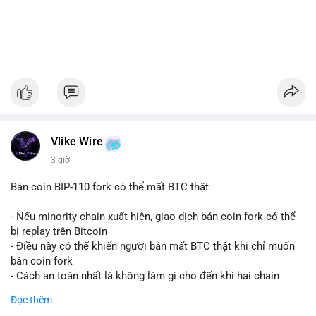
Vlike Wire
3 giờ
Bán coin BIP-110 fork có thể mất BTC thật
- Nếu minority chain xuất hiện, giao dịch bán coin fork có thể
bị replay trên Bitcoin
- Điều này có thể khiến người bán mất BTC thật khi chỉ muốn
bán coin fork
- Cách an toàn nhất là không làm gì cho đến khi hai chain
được tách riêng
Đọc thêm
-
#binancesquare
#cryptonews
#btc
#bip110