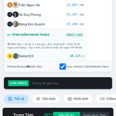
Trần Ngọc Hà
25,445
3
VNĐ
Võ Duy Phong
25,347
4
VNĐ
Đặng Kim Quỳnh
25,246
5
VNĐ
TỔNG ĐIỂM PAPER TRADE
TOP 5 · LIVE
Điểm live = số dư ví + ký quỹ + PnL chưa chốt · Chốt 12:00
ngày cuối tháng · Top 1 trên 20.000 đ nhận 30 ngày VIP Whale.
Demo123
10.115
1
đ
Hide Module
Diễn đàn
Auto-refresh (30s)
Refresh Now
Đang tải giá live...
LIVE PRICE
Tất cả
Văn bản
Hình ảnh
Video
Trung Tâm
(BTC
Biểu Đồ Xu
Danh Sách Theo