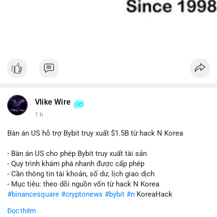
Vlike Wire
1 h
Bàn án US hỗ trợ Bybit truy xuất $1.5B từ hack N Korea
- Bàn án US cho phép Bybit truy xuất tài sản
- Quy trình khám phá nhanh được cấp phép
- Cần thông tin tài khoản, số dư, lịch giao dịch
- Mục tiêu: theo dõi nguồn vốn từ hack N Korea
#binancesquare
#cryptonews
#bybit
#n
KoreaHack
Đọc thêm
$btc $eth