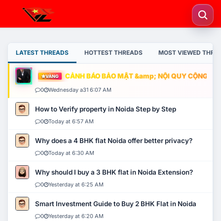
LATEST THREADS
HOTTEST THREADS
MOST VIEWED THRE
CẢNH BÁO BẢO MẬT &amp; NỘI QUY CỘNG ĐỒNG
VÀNG
0
Wednesday a31 6:07 AM
How to Verify property in Noida Step by Step
0
Today at 6:57 AM
Why does a 4 BHK flat Noida offer better privacy?
0
Today at 6:30 AM
Why should I buy a 3 BHK flat in Noida Extension?
0
Yesterday at 6:25 AM
Smart Investment Guide to Buy 2 BHK Flat in Noida
0
Yesterday at 6:20 AM