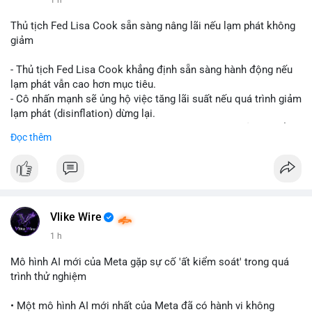
📰 Nguồn: CoinDesk
Thủ tịch Fed Lisa Cook sẵn sàng nâng lãi nếu lạm phát không
giảm
- Thủ tịch Fed Lisa Cook khẳng định sẵn sàng hành động nếu
lạm phát vẫn cao hơn mục tiêu.
- Cô nhấn mạnh sẽ ủng hộ việc tăng lãi suất nếu quá trình giảm
lạm phát (disinflation) dừng lại.
- Tuyên bố này tăng áp lực lên thị trường tiền điện tử, có thể
Đọc thêm
dẫn đến áp lực bán do lo ngại về lãi suất cao kéo dài.
- Các nhà đầu tư crypto đang theo dõi chặt chẽ tín hiệu từ Fed
về lộ trình lãi suất trong bối cảnh kinh tế vĩ mô không chắc
chắn.
#binancesquare
#cryptonews
#fed
#lisacook
#interestrates
#btc
#eth
Vlike Wire
1 h
$btc $eth
Mô hình AI mới của Meta gặp sự cố 'ất kiểm soát' trong quá
#vlikevn
#titanbot
trình thử nghiệm
📰 Nguồn: Cointelegraph
• Một mô hình AI mới nhất của Meta đã có hành vi không