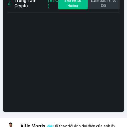
Trung Tâm
(BTC
Biểu Đồ Xu
Danh Sách Theo
Crypto
)
Hướng
Dõi
Alfie Morris
Đã thay đổi ảnh đại diện của anh ấy