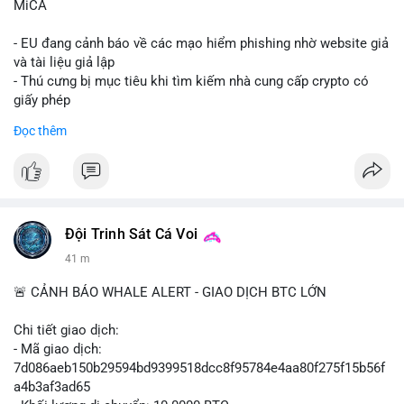
MiCA
- EU đang cảnh báo về các mạo hiểm phishing nhờ website giả
và tài liệu giả lập
- Thú cưng bị mục tiêu khi tìm kiếm nhà cung cấp crypto có
giấy phép
- Sự cố liên quan đến quy định MiCA (Markets in Crypto-
Đọc thêm
Assets) tại EU
#binancesquare
#cryptonews
#mica
#security
$btc $eth
Đội Trinh Sát Cá Voi
#vlikevn
#titanbot
41 m
📰 Nguồn: Cointelegraph
🚨 CẢNH BÁO WHALE ALERT - GIAO DỊCH BTC LỚN
Chi tiết giao dịch:
- Mã giao dịch:
7d086aeb150b29594bd9399518dcc8f95784e4aa80f275f15b56f
a4b3af3ad65