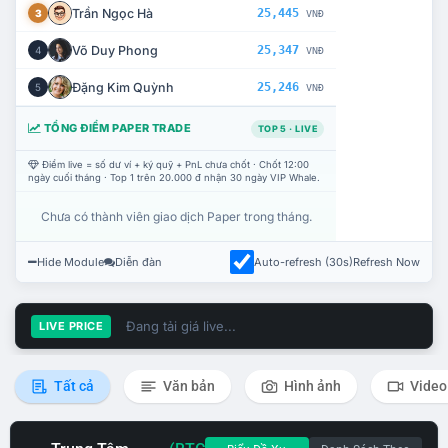
Trần Ngọc Hà
25,445
3
VNĐ
Võ Duy Phong
25,347
4
VNĐ
Đặng Kim Quỳnh
25,246
5
VNĐ
TỔNG ĐIỂM PAPER TRADE
TOP 5 · LIVE
Điểm live = số dư ví + ký quỹ + PnL chưa chốt · Chốt 12:00
ngày cuối tháng · Top 1 trên 20.000 đ nhận 30 ngày VIP Whale.
Chưa có thành viên giao dịch Paper trong tháng.
Hide Module
Diễn đàn
Auto-refresh (30s)
Refresh Now
Đang tải giá live...
LIVE PRICE
Tất cả
Văn bản
Hình ảnh
Video