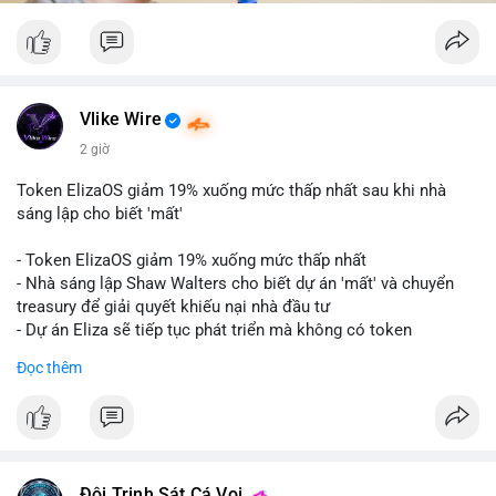
Vlike Wire
2 giờ
Token ElizaOS giảm 19% xuống mức thấp nhất sau khi nhà
sáng lập cho biết 'mất'
- Token ElizaOS giảm 19% xuống mức thấp nhất
- Nhà sáng lập Shaw Walters cho biết dự án 'mất' và chuyển
treasury để giải quyết khiếu nại nhà đầu tư
- Dự án Eliza sẽ tiếp tục phát triển mà không có token
cryptocurrency liên quan
Đọc thêm
#binancesquare
#cryptonews
#elizaos
#blockchain
$elizaos
#vlikevn
#titanbot
Đội Trinh Sát Cá Voi