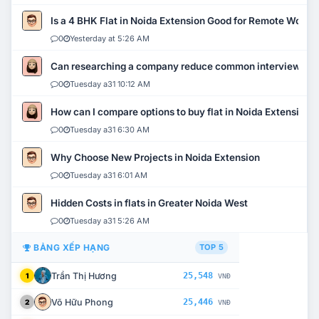
Is a 4 BHK Flat in Noida Extension Good for Remote Work?
0
Yesterday at 5:26 AM
Can researching a company reduce common interview mi
0
Tuesday a31 10:12 AM
How can I compare options to buy flat in Noida Extension?
0
Tuesday a31 6:30 AM
Why Choose New Projects in Noida Extension
0
Tuesday a31 6:01 AM
Hidden Costs in flats in Greater Noida West
0
Tuesday a31 5:26 AM
BẢNG XẾP HẠNG
TOP 5
Trần Thị Hương
25,548
1
VNĐ
Võ Hữu Phong
25,446
2
VNĐ