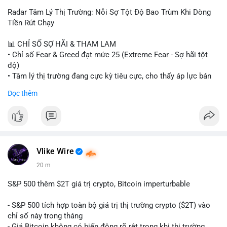
Radar Tâm Lý Thị Trường: Nỗi Sợ Tột Độ Bao Trùm Khi Dòng
Tiền Rút Chạy
📊 CHỈ SỐ SỢ HÃI & THAM LAM
• Chỉ số Fear & Greed đạt mức 25 (Extreme Fear - Sợ hãi tột
độ)
• Tâm lý thị trường đang cực kỳ tiêu cực, cho thấy áp lực bán
tháo đang chiếm ưu thế.
Đọc thêm
📈 XU HƯỚNG TÌM KIẾM & THẢO LUẬN
• CoinGecko Trending: Heima (HEI), Pi Network (PI), Pudgy
Penguins (PENGU), Cash Cat (CASHCAT), Bitcoin (BTC).
• LunarCrush Trending: Solana, Dogecoin, Polkadot, Chainlink,
Tesla, Apple.
Vlike Wire
• Google Trends Việt Nam: Các chủ đề đời sống như dự báo
20 m
thời tiết, lịch LCK, sông Danube đang chiếm sóng.
S&P 500 thêm $2T giá trị crypto, Bitcoin imperturbable
💬 DÒNG CHẢY TIN TỨC & TRUYỀN THÔNG
• Tin tức quốc tế: Nga chính thức ban hành luật quản lý sàn
- S&P 500 tích hợp toàn bộ giá trị thị trường crypto ($2T) vào
giao dịch crypto; Trung Quốc thắt chặt kiểm soát xuất khẩu
chỉ số này trong tháng
drone đáp trả Mỹ; Tổng thống Trump thảo luận về tác động
- Giá Bitcoin không có biến động rõ rệt trong khi thị trường