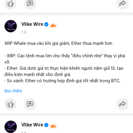
#10btc
#giaodichlon
#vilanh
#tichluydaihan
#mempoolbtc
Vlike Wire
1 h
XRP Whale mua vào khi giá giảm, Ether thua mạnh hơn
- XRP: Các lệnh mua lớn cho thấy “điều chỉnh nhẹ” thay vì phá
vỡ.
- Ether: Giá dưới giá trị thực hiện khiến người nắm giữ lỗ, tạo
điều kiện mạnh nhất cho định giá.
- So sánh: Ether có trường hợp định giá tốt nhất trong BTC,
ETH, XRP.
Đọc thêm
#binancesquare
#cryptonews
#xrp
#eth
#btc
$xrp $eth $btc
#vlikevn
#titanbot
Vlike Wire
1 h