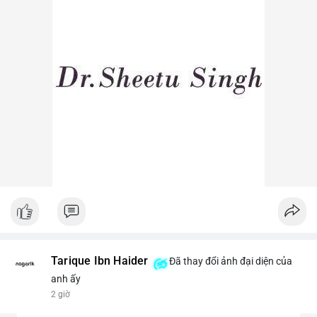
Lời khuyên ngắn gọn cho nhà đầu tư nhỏ lẻ: Theo dõi sát các
lệnh khớp trên sàn trong 24-48 giờ tới, tránh vào lệnh đòn bẩy
khi chưa xác định rõ xu hướng. Nếu BTC giữ vững trên vùng
$64,500, khả năng tích lũy vẫn an toàn.
#6dot0271btc
#chuyenvilanh
#tichluydaihan
#btcmempool
#giaodichlon
Tarique Ibn Haider
Đã thay đổi ảnh đại diện của
anh ấy
2 giờ