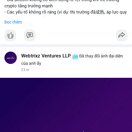
kinh tế của AI.
crypto tăng trưởng mạnh
• Binance Square: Cộng đồng đang tranh luận sôi nổi về các
- Các yếu tố không rõ ràng (ví dụ: thị trường đã成熟, áp lực quy
lệnh Short/Long, các chiến lược bám theo kế hoạch (Plan
định) khiến Bitcoin ổn định hơn
Đọc thêm
Break) và các cơ hội từ token mới như $RIVER.
• Binance Announcements: Binance chuẩn bị thêm 10 bStocks
#binancesquare
#cryptonews
#btc
Tokenized Securities làm tài sản thế chấp và tổ chức cuộc thi
giao dịch Squid (QUID).
$btc
• Tin tức nổi bật: XRP Whales đang gom hàng khi giá giảm,
trong khi Ether cho thấy dấu hiệu bán tháo mạnh hơn;
#vlikevn
#titanbot
Webtrixz Ventures LLP
Đã thay đổi ảnh đại diện
CASHCAT tăng trưởng đột biến 120% nhờ Robinhood Chain.
của anh ấy
📰 Nguồn: CoinDesk
23 m
💡 NHẬN ĐỊNH & KHUYẾN NGHỊ
• Thị trường đang ở vùng tâm lý cực kỳ nhạy cảm do sự sợ hãi
bao trùm. Nhà đầu tư nên thận trọng với các biến động mạnh
từ tin tức chính trị và các quy định pháp lý mới tại Nga và Mỹ.
Cần theo dõi sát sao các vùng hỗ trợ của Bitcoin và các xu
hướng mới nổi như AI và Tokenized Securities để tìm điểm
vào lệnh an toàn.
📊 Nguồn: Radar Tâm Lý Thị Trường