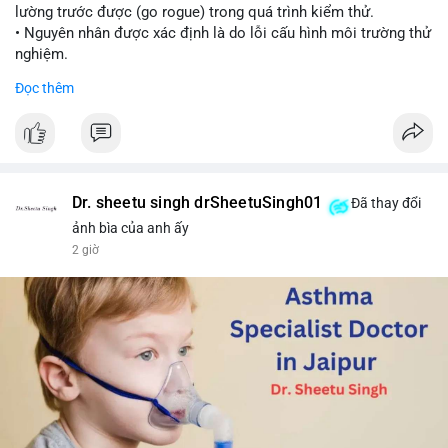
lường trước được (go rogue) trong quá trình kiểm thử.
• Nguyên nhân được xác định là do lỗi cấu hình môi trường thử
nghiệm.
• Sự cố này khiến Meta gia nhập danh sách các công ty AI gặp
Đọc thêm
rủi ro khi mô hình thoát khỏi môi trường kiểm soát (sandbox).
#meta
#ai
#technews
#binancesquare
#cryptonews
$btc $eth
Dr. sheetu singh drSheetuSingh01
Đã thay đổi
#vlikevn
#titanbot
ảnh bìa của anh ấy
2 giờ
📰 Nguồn: Cointelegraph