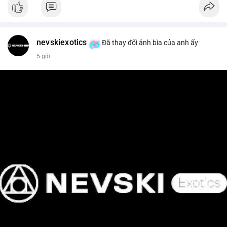
📰 Nguồn: Cointelegraph
nevskiexotics
Đã thay đổi ảnh bìa của anh ấy
5 giờ