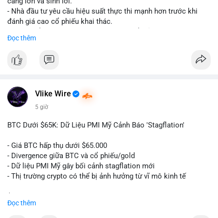
càng lớn và sinh lời.
cảm xúc khi chưa xác nhận được dòng tiền vào sàn.
- Nhà đầu tư yêu cầu hiệu suất thực thi mạnh hơn trước khi
đánh giá cao cổ phiếu khai thác.
#59dot84btc
#dichuyenvilanh
#taicocautaisan
#btcusd64723
- Giá trị cổ phiếu khai thác Bitcoin có thể giảm do sự nghi ngờ.
Đọc thêm
#mempooltheodoi
- Thị trường cần thấy kết quả thực tế từ các dự án AI mới.
#binancesquare
#cryptonews
#btc
#bitcoin
#ai
#mining
$btc
Vlike Wire
#vlikevn
#titanbot
5 giờ
📰 Nguồn: Cointelegraph
BTC Dưới $65K: Dữ Liệu PMI Mỹ Cảnh Báo 'Stagflation'
- Giá BTC hấp thụ dưới $65.000
- Divergence giữa BTC và cổ phiếu/gold
- Dữ liệu PMI Mỹ gây bối cảnh stagflation mới
- Thị trường crypto có thể bị ảnh hưởng từ vĩ mô kinh tế
$btc
#btc
Đọc thêm
#vlikevn
#titanbot