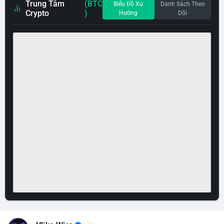
Trung Tâm
(BTC
Biểu Đồ Xu
Danh Sách Theo
Crypto
)
Hướng
Dõi