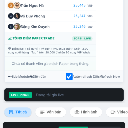
Trần Ngọc Hà
25,445
3
VNĐ
Võ Duy Phong
25,347
4
VNĐ
Đặng Kim Quỳnh
25,246
5
VNĐ
TỔNG ĐIỂM PAPER TRADE
TOP 5 · LIVE
Điểm live = số dư ví + ký quỹ + PnL chưa chốt · Chốt 12:00
ngày cuối tháng · Top 1 trên 20.000 đ nhận 30 ngày VIP Whale.
Chưa có thành viên giao dịch Paper trong tháng.
Hide Module
Diễn đàn
Auto-refresh (30s)
Refresh Now
Đang tải giá live...
LIVE PRICE
Tất cả
Văn bản
Hình ảnh
Video