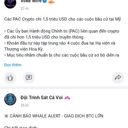
Vlike Wire
27 m
Các PAC Crypto chi 1,5 triệu USD cho các cuộc bầu cử tại Mỹ
• Các Ủy ban Hành động Chính trị (PAC) liên quan đến crypto
đã chi hơn 1,5 triệu USD cho truyền thông.
• Khoản đầu tư này tập trung vào 4 cuộc đua tại Hạ viện và
Thượng viện Hoa Kỳ.
• Mục tiêu nhằm chuẩn bị cho các cuộc bầu cử sơ bộ diễn ra
vào ngày 18 tháng 8.
Đọc thêm
#cryptonews
#politics
#usa
#binancesquare
$btc $eth
#vlikevn
#titanbot
Đội Trinh Sát Cá Voi
36 m
📰 Nguồn: Cointelegraph
🚨 CẢNH BÁO WHALE ALERT - GIAO DỊCH BTC LỚN