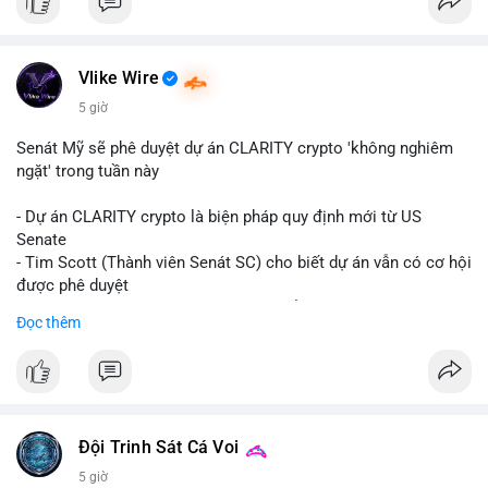
Vlike Wire
5 giờ
Senát Mỹ sẽ phê duyệt dự án CLARITY crypto 'không nghiêm
ngặt' trong tuần này
- Dự án CLARITY crypto là biện pháp quy định mới từ US
Senate
- Tim Scott (Thành viên Senát SC) cho biết dự án vẫn có cơ hội
được phê duyệt
- Bài toán chính là thời gian hạn chế để đưa dự án vào lịch
Đọc thêm
trình
- Có thể ảnh hưởng đến môi trường quy định crypto tại Mỹ
$btc $eth
#vlikevn
#titanbot
Đội Trinh Sát Cá Voi
5 giờ