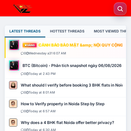
LATEST THREADS
HOTTEST THREADS
MOST VIEWED THRE
CẢNH BÁO BẢO MẬT &amp; NỘI QUY CỘNG ĐỒNG
VÀNG
0
Wednesday a31 6:07 AM
BTC (Bitcoin) - Phân tích snapshot ngày 06/08/2026
0
Today at 2:43 PM
What should I verify before booking 3 BHK flats in Noida?
0
Today at 8:01 AM
How to Verify property in Noida Step by Step
0
Today at 6:57 AM
Why does a 4 BHK flat Noida offer better privacy?
0
Today at 6:30 AM