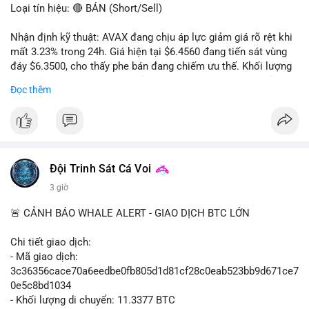
Loại tín hiệu: 🔴 BÁN (Short/Sell)
Nhận định kỹ thuật: AVAX đang chịu áp lực giảm giá rõ rệt khi
mất 3.23% trong 24h. Giá hiện tại $6.4560 đang tiến sát vùng
đáy $6.3500, cho thấy phe bán đang chiếm ưu thế. Khối lượng
giao dịch 2.14 triệu AVAX phản ánh dòng tiền thoát ra khỏi thị
Đọc thêm
trường. Biên độ dao động trong ngày khá rộng (5.6%), tạo điều
kiện cho các lệnh short ngắn hạn.
Khuyến nghị giao dịch cụ thể:
- Vùng Entry: $6.4500 - $6.4800
- Mục tiêu chốt lời (Take Profit - TP): TP1: $6.3500, TP2:
Đội Trinh Sát Cá Voi
$6.2800
3 giờ
- Cắt lỗ (Stop Loss - SL): $6.5800
🚨 CẢNH BÁO WHALE ALERT - GIAO DỊCH BTC LỚN
Lời khuyên quản trị vốn: Khối lượng lệnh khuyến nghị tối đa 2-
3% tổng vốn, đặt SL cứng ngay sau khi vào lệnh để bảo vệ tài
Chi tiết giao dịch:
khoản trước biến động bất thường.
- Mã giao dịch:
3c36356cace70a6eedbe0fb805d1d81cf28c0eab523bb9d671ce7
#shortavax
#avax6450
#bearishavax
#vungbiendong24h
0e5c8bd1034
- Khối lượng di chuyển: 11.3377 BTC