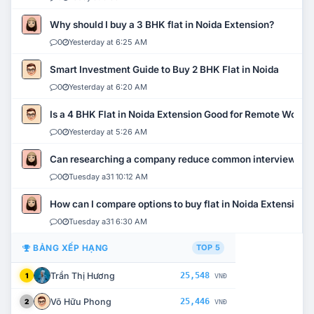
Why should I buy a 3 BHK flat in Noida Extension?
0
Yesterday at 6:25 AM
Smart Investment Guide to Buy 2 BHK Flat in Noida
0
Yesterday at 6:20 AM
Is a 4 BHK Flat in Noida Extension Good for Remote Work?
0
Yesterday at 5:26 AM
Can researching a company reduce common interview mi
0
Tuesday a31 10:12 AM
How can I compare options to buy flat in Noida Extension?
0
Tuesday a31 6:30 AM
BẢNG XẾP HẠNG
TOP 5
Trần Thị Hương
25,548
1
VNĐ
Võ Hữu Phong
25,446
2
VNĐ