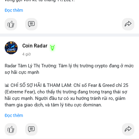
Đọc thêm
Lời khuyên ngắn gọn cho nhà đầu tư nhỏ lẻ:
#jpyc
#cryptonews
#web3
#japan
#blockchain
Nhà đầu tư nên theo dõi sát dòng tiền tiếp theo từ địa chỉ này.
Tránh hành động theo cảm xúc; hãy chờ xác nhận hướng đi của
$btc $eth
dòng tiền trước khi đưa ra quyết định vào lệnh, đồng thời đặt
lệnh dừng lỗ chặt chẽ để quản trị rủi ro trong bối cảnh thanh
#vlikevn
#titanbot
khoản mỏng.
Coin Radar
📰 Nguồn: CoinDesk
4 giờ
#25dot8btc
#dichuyen1_66trieuusd
#khangcu64556
#whalebtc
#theodoidongtien
Radar Tâm Lý Thị Trường: Tâm lý thị trường crypto đang ở mức
sợ hãi cực mạnh
📊 CHỈ SỐ SỢ HÃI & THAM LAM: Chỉ số Fear & Greed chỉ 25
(Extreme Fear), cho thấy thị trường đang trong trạng thái sợ
hãi cực mạnh. Người đầu tư có xu hướng tránh rủi ro, giảm
tham gia giao dịch, và tâm lý tiêu cực dominan.
Đọc thêm
📈 XU HƯỚNG TÌM KIẾM & THẢO LUẬN: Coin được tìm kiếm
nhiều nhất trên CoinGecko là Cash Cat (CASHCAT), Bitcoin
(BTC), Sui (SUI), Pudgy Penguins (PENGU). Trên Google Trends
Việt Nam, từ khóa như 'con riêng', 'phạm nhật minh anh' và 'tô