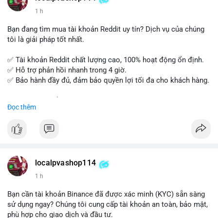
Đăng ký ngay hôm nay để nâng cao năng lực và mở rộng cơ
1 h
hội nghề nghiệp trong lĩnh vực tài chính!
Bạn đang tìm mua tài khoản Reddit uy tín? Dịch vụ của chúng
tôi là giải pháp tốt nhất.
✅ Tài khoản Reddit chất lượng cao, 100% hoạt động ổn định.
✅ Hỗ trợ phản hồi nhanh trong 4 giờ.
✅ Bảo hành đầy đủ, đảm bảo quyền lợi tối đa cho khách hàng.
Liên hệ ngay để được tư vấn và đặt mua:
Đọc thêm
📞 WhatsApp: +1 660 215-8938
✈️ Telegram: @localpvashop
📧 Email: localpvashop@gmail.com
Mua tài khoản Reddit ngay hôm nay để phát triển chiến dịch
của bạn!
localpvashop114
1 h
Bạn cần tài khoản Binance đã được xác minh (KYC) sẵn sàng
sử dụng ngay? Chúng tôi cung cấp tài khoản an toàn, bảo mật,
phù hợp cho giao dịch và đầu tư.