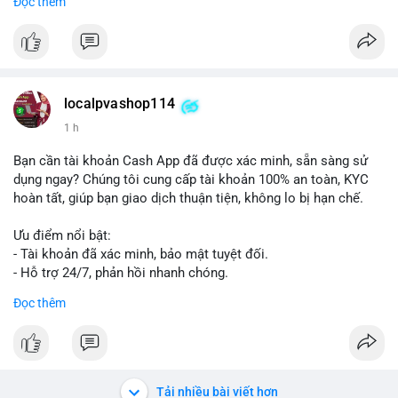
Đọc thêm
#vlikevn
#titanbot
📰 Nguồn: Cointelegraph
localpvashop114
1 h
Bạn cần tài khoản Cash App đã được xác minh, sẵn sàng sử
dụng ngay? Chúng tôi cung cấp tài khoản 100% an toàn, KYC
hoàn tất, giúp bạn giao dịch thuận tiện, không lo bị hạn chế.
Ưu điểm nổi bật:
- Tài khoản đã xác minh, bảo mật tuyệt đối.
- Hỗ trợ 24/7, phản hồi nhanh chóng.
- Giao dịch minh bạch, đáng tin cậy.
Đọc thêm
Liên hệ ngay để được tư vấn và sở hữu tài khoản ngay hôm
nay:
📞 WhatsApp: +1 660 215-8938
✈️ Telegram: @localpvashop
Tải nhiều bài viết hơn