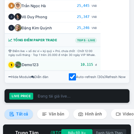
Trần Ngọc Hà
25,445
3
VNĐ
Võ Duy Phong
25,347
4
VNĐ
Đặng Kim Quỳnh
25,246
5
VNĐ
TỔNG ĐIỂM PAPER TRADE
TOP 5 · LIVE
Điểm live = số dư ví + ký quỹ + PnL chưa chốt · Chốt 12:00
ngày cuối tháng · Top 1 trên 20.000 đ nhận 30 ngày VIP Whale.
Demo123
10.115
1
đ
Hide Module
Diễn đàn
Auto-refresh (30s)
Refresh Now
Đang tải giá live...
LIVE PRICE
Tất cả
Văn bản
Hình ảnh
Video
Trung Tâm
(BTC
Biểu Đồ Xu
Danh Sách Theo