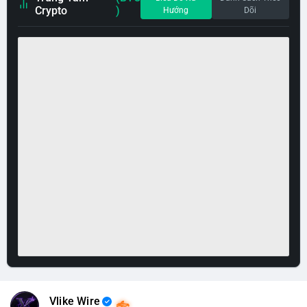
Crypto
)
Hướng
Dõi
Vlike Wire