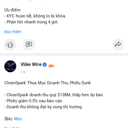
Ưu điểm:
- KYC hoàn tất, không lo bị khóa.
- Phản hồi nhanh trong 4 giờ.
- Hỗ trợ tận tình 24/7.
Đọc thêm
Liên hệ ngay để được tư vấn:
📞 WhatsApp: +1 660 215-8938
✈️ Telegram: @localpvashop
Vlike Wire
1 h
CleanSpark Thua Mục Doanh Thu, Phiếu Sunk
- CleanSpark doanh thu quý $138M, thấp hơn dự báo
- Phiếu giảm 5.5% sau báo cáo
- Doanh thu không đạt kỳ vọng thị trường
$btc
#btc