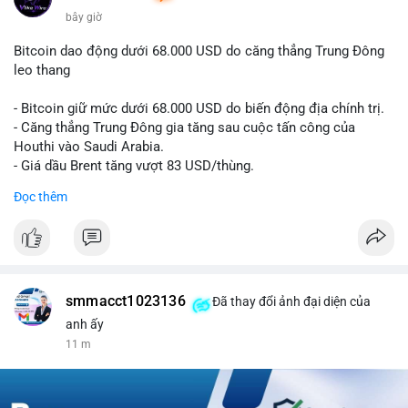
1 m
Bitcoin dao động dưới 68.000 USD do căng thẳng Trung Đông
leo thang
- Bitcoin giữ mức dưới 68.000 USD do biến động địa chính trị.
- Căng thẳng Trung Đông gia tăng sau cuộc tấn công của
Houthi vào Saudi Arabia.
- Giá dầu Brent tăng vượt 83 USD/thùng.
Đọc thêm
#bitcoin
#btc
#cryptonews
#marketupdate
#middleeast
$btc
#vlikevn
#titanbot
smmacct1023136
Đã thay đổi ảnh đại diện của
📰 Nguồn: CoinDesk
anh ấy
11 m