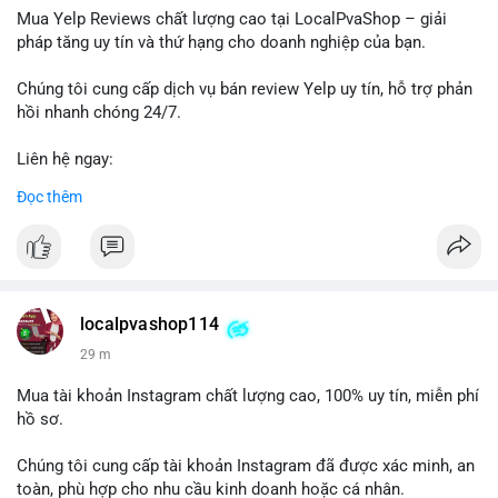
dịch, khả năng cao cá voi đang tìm kiếm thanh khoản để chốt
Mua Yelp Reviews chất lượng cao tại LocalPvaShop – giải
lời ngắn hạn. Ngược lại, nếu điểm đến là ví lạnh đa chữ ký, đây
pháp tăng uy tín và thứ hạng cho doanh nghiệp của bạn.
là hành động tích lũy chiến lược dài hạn. Dòng tiền này cần
được theo dõi chặt chẽ trong 24-48 giờ tới vì có thể kéo theo
Chúng tôi cung cấp dịch vụ bán review Yelp uy tín, hỗ trợ phản
biến động giá cục bộ.
hồi nhanh chóng 24/7.
Lời khuyên: Nhà đầu tư nhỏ lẻ nên quan sát phản ứng giá tại
Liên hệ ngay:
vùng 64,500 - 65,200 USD. Tránh vào lệnh ngay lập tức, chờ xác
📞 WhatsApp: +1 660 215-8938
Đọc thêm
nhận dòng tiền tiếp theo từ địa chỉ nhận để đánh giá xu hướng
✈️ Telegram: @localpvashop
rõ ràng hơn.
LocalPvaShop – Đối tác đáng tin cậy giúp thương hiệu của bạn
#65dot0182btc
#chotloinganhan
#vinongsangiaodich
nổi bật trên nền tảng Yelp.
#biendonggiacucbo
#quansatdongtien
localpvashop114
29 m
Mua tài khoản Instagram chất lượng cao, 100% uy tín, miễn phí
hồ sơ.
Chúng tôi cung cấp tài khoản Instagram đã được xác minh, an
toàn, phù hợp cho nhu cầu kinh doanh hoặc cá nhân.