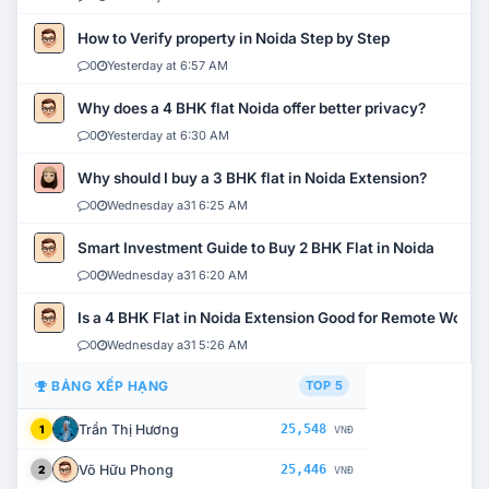
How to Verify property in Noida Step by Step
0
Yesterday at 6:57 AM
Why does a 4 BHK flat Noida offer better privacy?
0
Yesterday at 6:30 AM
Why should I buy a 3 BHK flat in Noida Extension?
0
Wednesday a31 6:25 AM
Smart Investment Guide to Buy 2 BHK Flat in Noida
0
Wednesday a31 6:20 AM
Is a 4 BHK Flat in Noida Extension Good for Remote Work?
0
Wednesday a31 5:26 AM
BẢNG XẾP HẠNG
TOP 5
Trần Thị Hương
25,548
1
VNĐ
Võ Hữu Phong
25,446
2
VNĐ