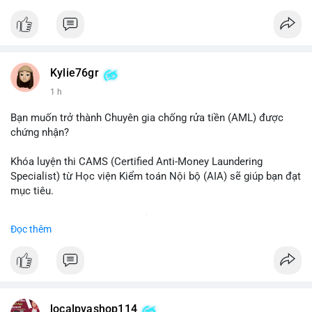
#binancesquare
#cryptonews
#btc
$btc
#vlikevn
#titanbot
Kylie76gr
1 h
📰 Nguồn: CoinDesk
Bạn muốn trở thành Chuyên gia chống rửa tiền (AML) được
chứng nhận?
Khóa luyện thi CAMS (Certified Anti-Money Laundering
Specialist) từ Học viện Kiểm toán Nội bộ (AIA) sẽ giúp bạn đạt
mục tiêu.
Chương trình được thiết kế bởi các chuyên gia hàng đầu, bao
Đọc thêm
gồm tài liệu toàn diện, câu hỏi thực hành, bài thi thử sát thực
tế và lớp học trực tuyến linh hoạt.
Xây dựng nền tảng kiến thức AML vững chắc và tự tin bước
vào kỳ thi CAMS với sự chuẩn bị tốt nhất.
localpvashop114