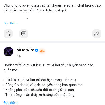
Chúng tôi chuyên cung cấp tài khoản Telegram chất lượng cao,
đảm bảo uy tín, hỗ trợ nhanh trong 4 giờ.
Liên hệ ngay để được tư vấn và nhận ưu đãi:
Đọc thêm
📞 WhatsApp: +1 660 215-8938
✈️ Telegram: @localpvashop
📧 Email: localpvashop@gmail.com
Đặt mua ngay hôm nay để sở hữu tài khoản Telegram
premium, PVA, aged với giá tốt nhất!
Vlike Wire
1 h
Coldcard fallout: 210k BTC rời ví lâu dài, chuyển sang bảo
quản mới
- 210k BTC rời ví lưu trữ dài hạn trong tuần qua
- Dùng Coldcard, ví lạnh, chuyển sang bảo quản mới
- Không phải bán, chuyển đổi cách giữ tài sản
- Thị trường nhận thấy xu hướng bảo mật tăng
- BTC tiếp tục giữ vị trí dẫn đầu
Đọc thêm