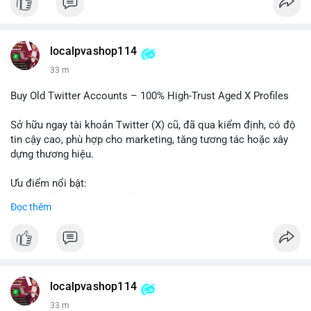
#binancesquare
#cryptonews
#regulation
#asia
#blockchain
$btc $eth
localpvashop114
#vlikevn
#titanbot
33 m
📰 Nguồn: Cointelegraph
Buy Old Twitter Accounts – 100% High-Trust Aged X Profiles
Sở hữu ngay tài khoản Twitter (X) cũ, đã qua kiểm định, có độ
tin cậy cao, phù hợp cho marketing, tăng tương tác hoặc xây
dựng thương hiệu.
Ưu điểm nổi bật:
- Tài khoản aged, có lịch sử hoạt động lâu năm
Đọc thêm
- Hồ sơ hoàn chỉnh, giảm nguy cơ bị khóa
- Hỗ trợ 24/7, phản hồi nhanh chóng
Liên hệ ngay để được tư vấn:
📞 WhatsApp: +1 660 215-8938
✈️ Telegram: @localpvashop
localpvashop114
📧 Email: localpvashop@gmail.com
33 m