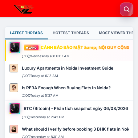
LATEST THREADS
HOTTEST THREADS
MOST VIEWED THRE
CẢNH BÁO BẢO MẬT &amp; NỘI QUY CỘNG ĐỒNG
VÀNG
0
Wednesday a31 6:07 AM
Luxury Apartments in Noida Investment Guide
0
Today at 6:13 AM
Is RERA Enough When Buying Flats in Noida?
0
Today at 5:37 AM
BTC (Bitcoin) - Phân tích snapshot ngày 06/08/2026
0
Yesterday at 2:43 PM
What should I verify before booking 3 BHK flats in Noida?
0
Yesterday at 8:01 AM