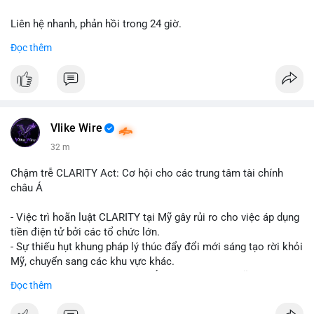
Liên hệ nhanh, phản hồi trong 24 giờ.
Đọc thêm
📞 WhatsApp: +1 660 215-8938
✈️ Telegram: @localpvashop
Vlike Wire
32 m
Chậm trễ CLARITY Act: Cơ hội cho các trung tâm tài chính
châu Á
- Việc trì hoãn luật CLARITY tại Mỹ gây rủi ro cho việc áp dụng
tiền điện tử bởi các tổ chức lớn.
- Sự thiếu hụt khung pháp lý thúc đẩy đổi mới sáng tạo rời khỏi
Mỹ, chuyển sang các khu vực khác.
- Các trung tâm tài chính châu Á có cơ hội chiếm lĩnh thị
Đọc thêm
trường khi Mỹ còn đang lúng túng về luật pháp.