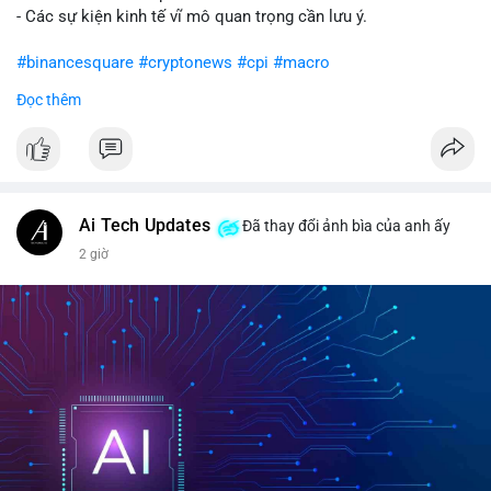
- Các sự kiện kinh tế vĩ mô quan trọng cần lưu ý.
#binancesquare
#cryptonews
#cpi
#macro
Đọc thêm
$btc $eth
#vlikevn
#titanbot
📰 Nguồn: CoinDesk
Ai Tech Updates
Đã thay đổi ảnh bìa của anh ấy
2 giờ