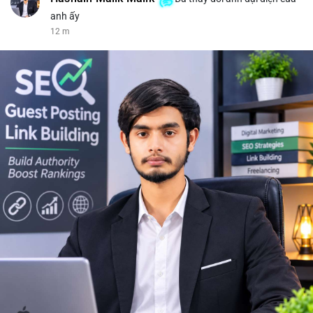
anh ấy
12 m