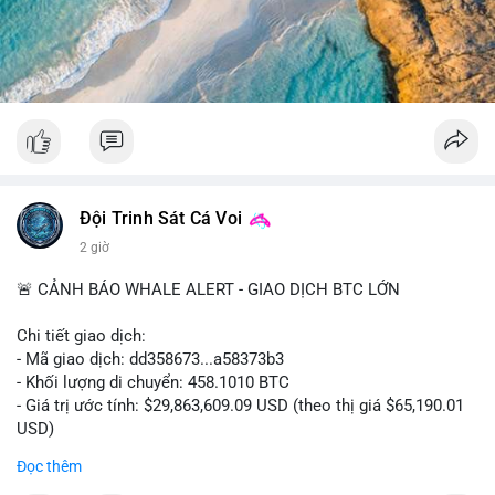
trong 24-48 giờ để xác nhận xu hướng.
#52dot09btc
#chuyenvilanh
#tichluydaihan
#mempoolbtc
#giaodichlon
Đội Trinh Sát Cá Voi
2 giờ
🚨 CẢNH BÁO WHALE ALERT - GIAO DỊCH BTC LỚN
Chi tiết giao dịch:
- Mã giao dịch: dd358673...a58373b3
- Khối lượng di chuyển: 458.1010 BTC
- Giá trị ước tính: $29,863,609.09 USD (theo thị giá $65,190.01
USD)
- Thời gian: 09:19:51 2026-08-10 UTC
Đọc thêm