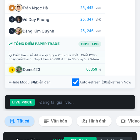
Trần Ngọc Hà
25,445
3
VNĐ
Võ Duy Phong
25,347
4
VNĐ
Đặng Kim Quỳnh
25,246
5
VNĐ
TỔNG ĐIỂM PAPER TRADE
TOP 5 · LIVE
Điểm live = số dư ví + ký quỹ + PnL chưa chốt · Chốt 12:00
ngày cuối tháng · Top 1 trên 20.000 đ nhận 30 ngày VIP Whale.
Demo123
6.359
1
đ
Hide Module
Diễn đàn
Auto-refresh (30s)
Refresh Now
Đang tải giá live...
LIVE PRICE
Tất cả
Văn bản
Hình ảnh
Video