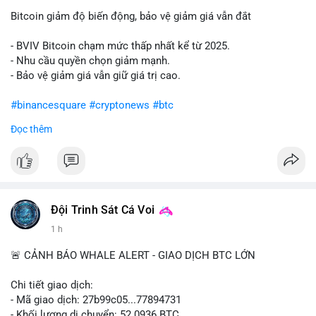
Bitcoin giảm độ biến động, bảo vệ giảm giá vẫn đắt
- BVIV Bitcoin chạm mức thấp nhất kể từ 2025.
- Nhu cầu quyền chọn giảm mạnh.
- Bảo vệ giảm giá vẫn giữ giá trị cao.
#binancesquare
#cryptonews
#btc
Đọc thêm
$btc
#vlikevn
#titanbot
📰 Nguồn: CoinDesk
Đội Trinh Sát Cá Voi
1 h
🚨 CẢNH BÁO WHALE ALERT - GIAO DỊCH BTC LỚN
Chi tiết giao dịch:
- Mã giao dịch: 27b99c05...77894731
- Khối lượng di chuyển: 52.0936 BTC