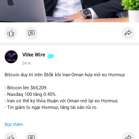
Vlike Wire
24 m
Bitcoin duy trì trên $65k khi Iran-Oman hứa mở eo Hormuz
- Bitcoin lên $65,209.
- Nasdaq 100 tăng 0.45%.
- Iran có thể ký thỏa thuận với Oman mở lại eo Hormuz.
- Tin giảm lo ngại Hormuz, tăng tài sản rủi ro.
#binancesquare
#cryptonews
#btc
Đọc thêm
$btc