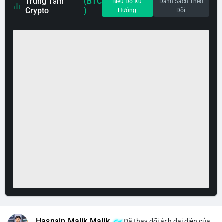
Trung Tâm
(BTC
Biểu Đồ Xu
Danh Sách Theo
Crypto
)
Hướng
Dõi
Hasnain Malik Malik
Đã thay đổi ảnh đại diện của