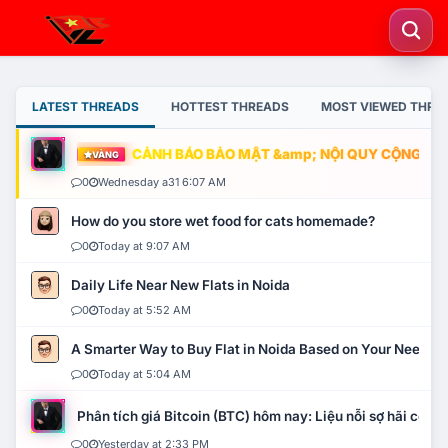
LATEST THREADS
HOTTEST THREADS
MOST VIEWED THRE
CẢNH BÁO BẢO MẬT &amp; NỘI QUY CỘNG ĐỒNG
VÀNG
0
Wednesday a31 6:07 AM
How do you store wet food for cats homemade?
0
Today at 9:07 AM
Daily Life Near New Flats in Noida
0
Today at 5:52 AM
A Smarter Way to Buy Flat in Noida Based on Your Needs
0
Today at 5:04 AM
Phân tích giá Bitcoin (BTC) hôm nay: Liệu nỗi sợ hãi có mở 
0
Yesterday at 2:33 PM