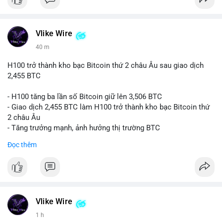
#vlikevn
#titanbot
📰 Nguồn: CoinDesk
Vlike Wire
40 m
H100 trở thành kho bạc Bitcoin thứ 2 châu Âu sau giao dịch
2,455 BTC
- H100 tăng ba lần số Bitcoin giữ lên 3,506 BTC
- Giao dịch 2,455 BTC làm H100 trở thành kho bạc Bitcoin thứ
2 châu Âu
- Tăng trưởng mạnh, ảnh hưởng thị trường BTC
Đọc thêm
#binancesquare
#cryptonews
#btc
$btc
#vlikevn
#titanbot
Vlike Wire
📰 Nguồn: Cointelegraph
1 h