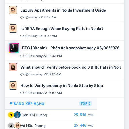
Luxury Apartments in Noida Investment Guide
0
Friday a31 6:13 AM
Is RERA Enough When Buying Flats in Noida?
0
Friday a31 5:37 AM
BTC (Bitcoin) - Phân tích snapshot ngày 06/08/2026
0
Thursday a31 2:43 PM
What should I verify before booking 3 BHK flats in Noida?
0
Thursday a31 8:01 AM
How to Verify property in Noida Step by Step
0
Thursday a31 6:57 AM
BẢNG XẾP HẠNG
TOP 5
Trần Thị Hương
25,548
1
VNĐ
Võ Hữu Phong
25,446
2
VNĐ