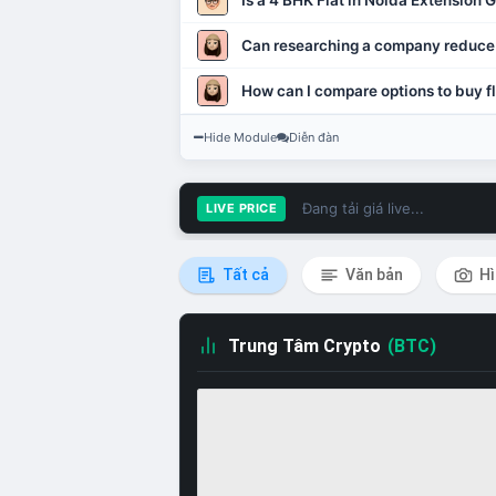
Is a 4 BHK Flat in Noida Extension
Can researching a company reduce
How can I compare options to buy fl
Hide Module
Diễn đàn
Đang tải giá live...
LIVE PRICE
Tất cả
Văn bản
Hì
Trung Tâm Crypto
(BTC)