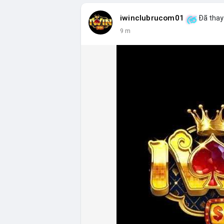
iwinclubrucom01
Đã thay 
9 m