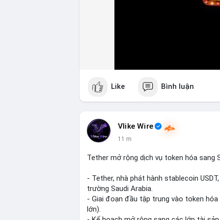
Like
Bình luận
Vlike Wire
11 m
Tether mở rộng dịch vụ token hóa sang S
- Tether, nhà phát hành stablecoin USDT
trường Saudi Arabia.
- Giai đoạn đầu tập trung vào token hóa
lớn).
- Kế hoạch mở rộng sang các lớp tài sản 