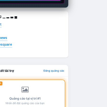
g ▁ ▂ ▃ ▄
t
news
esquare
ết tài trợ
Đăng quảng cáo
1
Quảng cáo tại vị trí #1
Nhấn để đặt quảng cáo của bạn