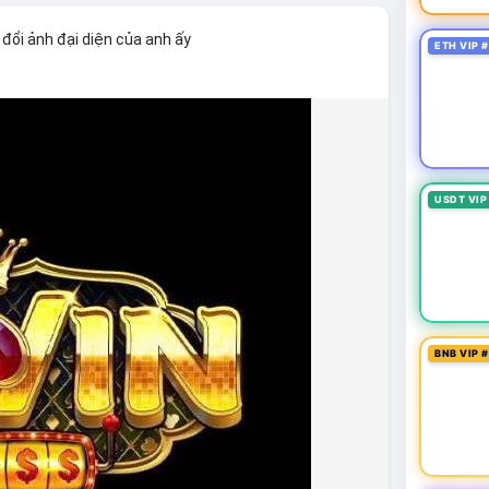
đổi ảnh đại diện của anh ấy
ETH VIP 
USDT VIP
BNB VIP 