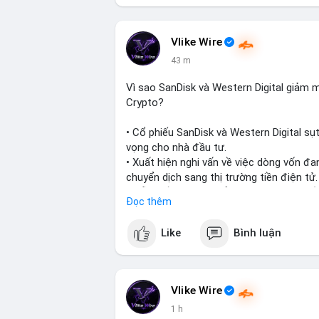
#vlikevn
#titanbot
📰 Nguồn: CoinDesk
Vlike Wire
43 m
Vì sao SanDisk và Western Digital giảm
Crypto?
• Cổ phiếu SanDisk và Western Digital s
vọng cho nhà đầu tư.
• Xuất hiện nghi vấn về việc dòng vốn đa
chuyển dịch sang thị trường tiền điện tử.
• Diễn biến này có thể là tín hiệu cho th
Đọc thêm
công nghệ và crypto.
Like
Bình luận
#binancesquare
#cryptonews
#marketan
$btc $eth
Vlike Wire
#vlikevn
#titanbot
1 h