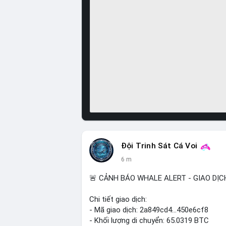
Đội Trinh Sát Cá Voi
6 m
🚨 CẢNH BÁO WHALE ALERT - GIAO DỊC
Chi tiết giao dịch:
- Mã giao dịch: 2a849cd4...450e6cf8
- Khối lượng di chuyển: 65.0319 BTC