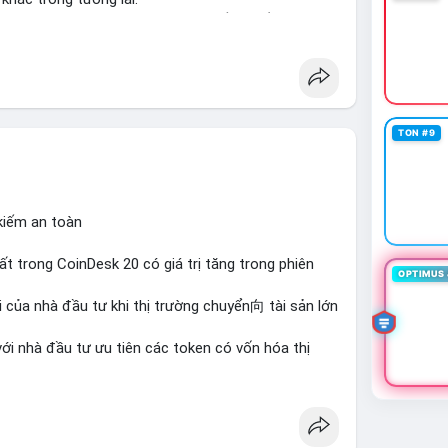
ập và thanh khoản cho tài sản truyền thống qua
ther
#tokenization
#realestate
#saudiarabia
TON #9
 kiếm an toàn
hất trong CoinDesk 20 có giá trị tăng trong phiên
OPTIMUS 
 của nhà đầu tư khi thị trường chuyển向 tài sản lớn
với nhà đầu tư ưu tiên các token có vốn hóa thị