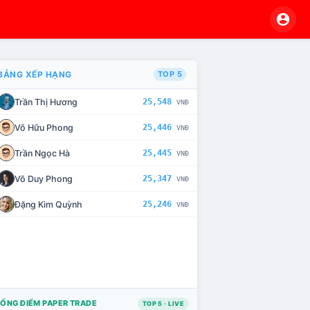
BẢNG XẾP HẠNG
TOP 5
Trần Thị Hương
25,548
VNĐ
VÀ CHẾ TÀI XỬ LÝ VI PHẠM
Võ Hữu Phong
25,446
VNĐ
Trần Ngọc Hà
25,445
VNĐ
Võ Duy Phong
25,347
VNĐ
Đặng Kim Quỳnh
25,246
VNĐ
ỔNG ĐIỂM PAPER TRADE
TOP 5 · LIVE