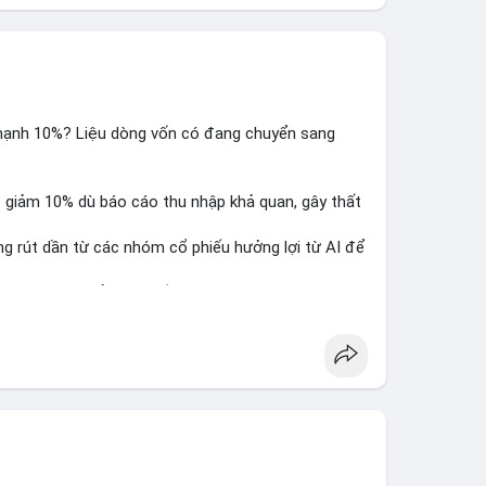
 mạnh 10%? Liệu dòng vốn có đang chuyển sang
ụt giảm 10% dù báo cáo thu nhập khả quan, gây thất
ng rút dần từ các nhóm cổ phiếu hưởng lợi từ AI để
ấy sự luân chuyển dòng tiền giữa các nhóm tài sản
alysis
#ai
#investing