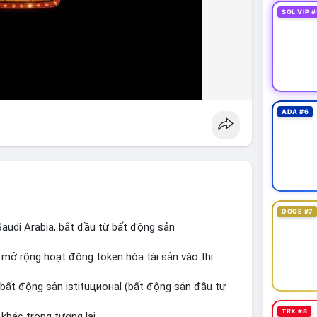
SOL VIP #
ADA #6
DOGE #7
audi Arabia, bắt đầu từ bất động sản
, mở rộng hoạt động token hóa tài sản vào thị
 bất động sản istituционаl (bất động sản đầu tư
TRX #8
khác trong tương lai.