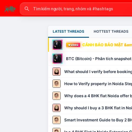
LATEST THREADS
HOTTEST THREADS
CẢNH BÁO BẢO MẬT &amp
VÀNG
BTC (Bitcoin) - Phân tích snapsh
What should I verify before booking
How to Verify property in Noida Ste
Why does a 4 BHK flat Noida offer b
Why should I buy a 3 BHK flat in No
Smart Investment Guide to Buy 2 BH