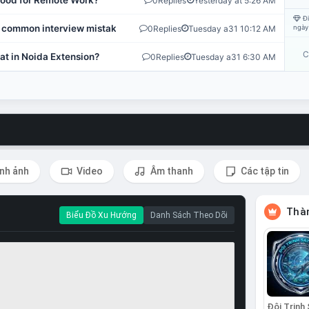
 Good for Remote Work?
0
Replies
Yesterday at 5:26 AM
Đi
 common interview mistakes?
0
Replies
Tuesday a31 10:12 AM
ngày
C
at in Noida Extension?
0
Replies
Tuesday a31 6:30 AM
nh ảnh
Video
Âm thanh
Các tập tin
Thàn
Biểu Đồ Xu Hướng
Danh Sách Theo Dõi