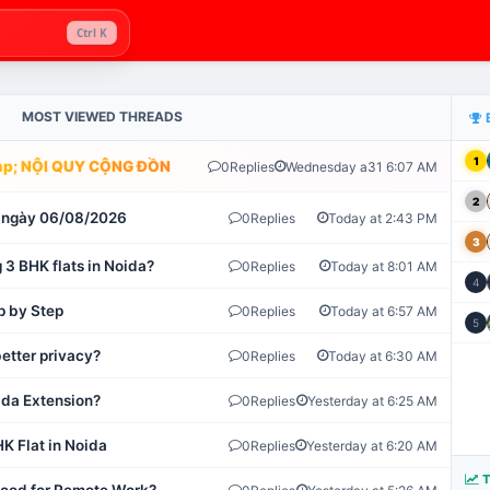
Ctrl K
MOST VIEWED THREADS
1
; NỘI QUY CỘNG ĐỒNG VLIKE.VN: HỆ THỐNG GIÁM SÁT TỰ ĐỘNG 
0
Replies
Wednesday a31 6:07 AM
2
ot ngày 06/08/2026
0
Replies
Today at 2:43 PM
3
 3 BHK flats in Noida?
0
Replies
Today at 8:01 AM
4
p by Step
0
Replies
Today at 6:57 AM
5
etter privacy?
0
Replies
Today at 6:30 AM
ida Extension?
0
Replies
Yesterday at 6:25 AM
K Flat in Noida
0
Replies
Yesterday at 6:20 AM
T