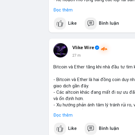
- Bước đi này nhằm tăng khả năng truy c
Đọc thêm
blockchain.
Like
Bình luận
#binancesquare
#cryptonews
#usdt
#te
#blockchain
$usdt
Vlike Wire
27 m
#vlikevn
#titanbot
Bitcoin và Ether tăng khi nhà đầu tư tìm
📰 Nguồn: CoinDesk
- Bitcoin và Ether là hai đồng coin duy n
giao dịch gần đây.
- Các altcoin khác đang mất đi sự ưu đãi
và ổn định hơn.
- Xu hướng phản ánh tâm lý tránh rủi ro, 
trường lớn nhất.
Đọc thêm
$btc
#btc
$eth
#eth
Like
Bình luận