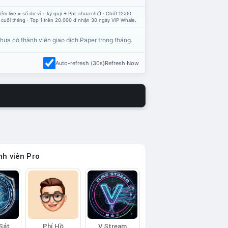
ểm live = số dư ví + ký quỹ + PnL chưa chốt · Chốt 12:00
 cuối tháng · Top 1 trên 20.000 đ nhận 30 ngày VIP Whale.
hưa có thành viên giao dịch Paper trong tháng.
Auto-refresh (30s)
Refresh Now
h viên Pro
Đội Trinh Sát Cá Voi
Phí Hồ
V Stream