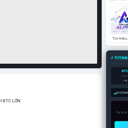
Tín Hiệu
⚡ TITA
BT
----
--%
SYSTEM:
H BTC LỚN
Trợ lý A