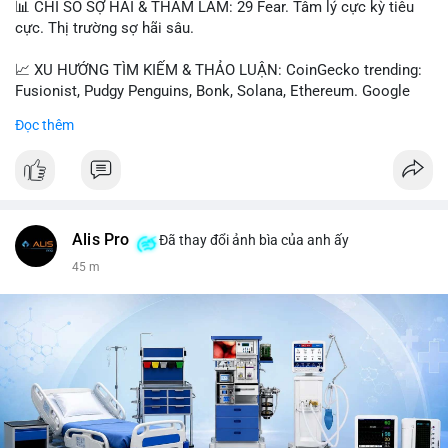
📊 CHỈ SỐ SỢ HÃI & THAM LAM: 29 Fear. Tâm lý cực kỳ tiêu
cực. Thị trường sợ hãi sâu.
📈 XU HƯỚNG TÌM KIẾM & THẢO LUẬN: CoinGecko trending:
Fusionist, Pudgy Penguins, Bonk, Solana, Ethereum. Google
Trends Việt Nam: vietnam vs cambodia, cà phê, thành lộc, hồ
Đọc thêm
tiêu, vũ khí hạt nhân, đội tuyển Brasil, cúp U20 Châu Á.
LunarCrush trending: Ethereum, Solana, Taylor Swift, Tesla,
UFC 310, Premier League, Champions League, NCAA Football,
Dogecoin, LeBron James, Andreessen Horowitz, NFL,
Polkadot, Real Madrid, Beyoncé, Microsoft, UFC 311, Chainlink,
MrBeast, Google. Binance Square: nhiều post về lệnh long, lợi
Alis Pro
Đã thay đổi ảnh bìa của anh ấy
nhuận, $HFT/$SKYAI, $RIVER, $WLD, $ALLO, Top trader 30
45 m
ngày, POV Binancian, bình nước Binance, sân khấu, chia sẻ trải
nghiệm.
💬 DÒNG CHẢY TIN TỨC & TRUYỀN THÔNG: Telegram
CoinTelegraph: Saylor nói Bitcoin không cần rõ ràng, Mỹ cần
rõ ràng; CEX futures volume giảm xuống $4 tỷ trong tháng 7,
thấp nhất từ tháng 12/2023; Prophet Market ra mắt thị trường
dự đoán human vs AI; Trump nói crypto làเรื่อง lớn, người dùng