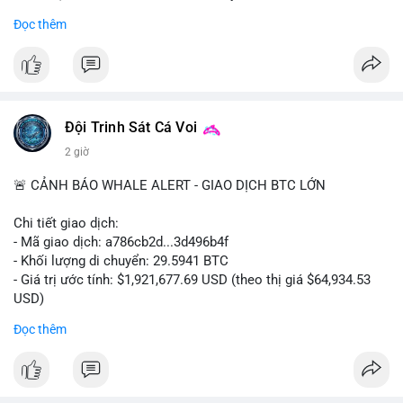
- Khối lượng giao dịch Futures hiện cao gấp 8 lần so với giao
Đọc thêm
dịch Spot.
#binance
#btc
#cryptonews
#bitcoin
#futures
$btc
Đội Trinh Sát Cá Voi
#vlikevn
#titanbot
2 giờ
📰 Nguồn: Cointelegraph
🚨 CẢNH BÁO WHALE ALERT - GIAO DỊCH BTC LỚN
Chi tiết giao dịch:
- Mã giao dịch: a786cb2d...3d496b4f
- Khối lượng di chuyển: 29.5941 BTC
- Giá trị ước tính: $1,921,677.69 USD (theo thị giá $64,934.53
USD)
- Thời gian: 11:19:59 2026-08-07 UTC
Đọc thêm
Nhận định phân tích: Giao dịch gần 30 BTC trị giá gần 2 triệu
USD được thực hiện trong một khối chưa xác nhận cho thấy
dấu hiệu di chuyển vốn có chủ đích. Với khối lượng này, khả