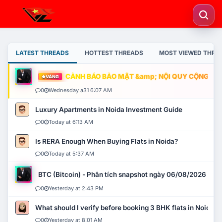
LATEST THREADS
HOTTEST THREADS
MOST VIEWED THRE
CẢNH BÁO BẢO MẬT &amp; NỘI QUY CỘNG ĐỒNG
VÀNG
0
Wednesday a31 6:07 AM
Luxury Apartments in Noida Investment Guide
0
Today at 6:13 AM
Is RERA Enough When Buying Flats in Noida?
0
Today at 5:37 AM
BTC (Bitcoin) - Phân tích snapshot ngày 06/08/2026
0
Yesterday at 2:43 PM
What should I verify before booking 3 BHK flats in Noida?
0
Yesterday at 8:01 AM