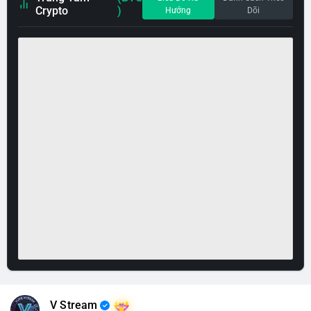
Crypto
)
Hướng
Dõi
V Stream