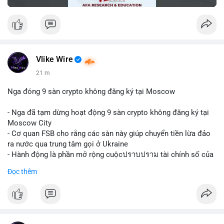
Vlike Wire
21 m
Nga đóng 9 sàn crypto không đăng ký tại Moscow
- Nga đã tạm dừng hoạt động 9 sàn crypto không đăng ký tại
Moscow City
- Cơ quan FSB cho rằng các sàn này giúp chuyển tiền lừa đảo
ra nước qua trung tâm gọi ở Ukraine
- Hành động là phần mở rộng cuộcปราบปราม tài chính số của
Nga
Đọc thêm
$btc $eth
#vlikevn
#titanbot