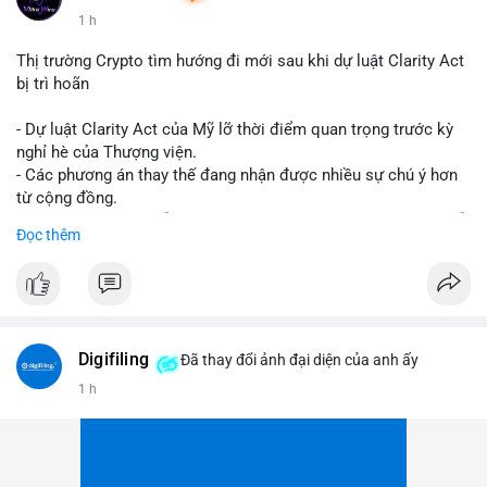
1 h
Thị trường Crypto tìm hướng đi mới sau khi dự luật Clarity Act
bị trì hoãn
- Dự luật Clarity Act của Mỹ lỡ thời điểm quan trọng trước kỳ
nghỉ hè của Thượng viện.
- Các phương án thay thế đang nhận được nhiều sự chú ý hơn
từ cộng đồng.
- Thị trường crypto vẫn tiếp tục vận động bất chấp sự chậm trễ
Đọc thêm
về pháp lý.
#binancesquare
#cryptonews
#regulation
#uspolitics
$btc $eth
Digifiling
Đã thay đổi ảnh đại diện của anh ấy
#vlikevn
#titanbot
1 h
📰 Nguồn: CoinDesk