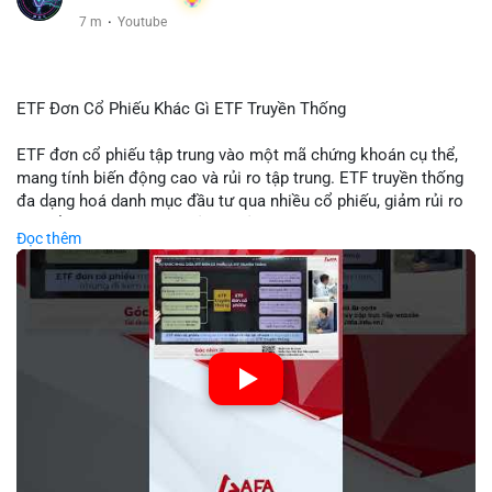
7 m
·
Youtube
ETF Đơn Cổ Phiếu Khác Gì ETF Truyền Thống
ETF đơn cổ phiếu tập trung vào một mã chứng khoán cụ thể,
mang tính biến động cao và rủi ro tập trung. ETF truyền thống
đa dạng hoá danh mục đầu tư qua nhiều cổ phiếu, giảm rủi ro
cụ thể. Sự khác biệt này ảnh hưởng đến chiến lược phân배 tài
Đọc thêm
sản và mức độ tiếp xúc với thị trường.
🎥 Xem video trực tiếp tại:
Nguồn: Tài chính & Kinh doanh