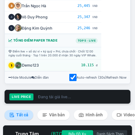
Trần Ngọc Hà
25,445
3
VNĐ
Võ Duy Phong
25,347
4
VNĐ
Đặng Kim Quỳnh
25,246
5
VNĐ
TỔNG ĐIỂM PAPER TRADE
TOP 5 · LIVE
Điểm live = số dư ví + ký quỹ + PnL chưa chốt · Chốt 12:00
ngày cuối tháng · Top 1 trên 20.000 đ nhận 30 ngày VIP Whale.
Demo123
10.115
1
đ
Hide Module
Diễn đàn
Auto-refresh (30s)
Refresh Now
Đang tải giá live...
LIVE PRICE
Tất cả
Văn bản
Hình ảnh
Video
Trung Tâm
(BTC
Biểu Đồ Xu
Danh Sách Theo