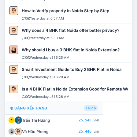
How to Verify property in Noida Step by Step
0
Yesterday at 6:57 AM
Why does a 4 BHK flat Noida offer better privacy?
0
Yesterday at 6:30 AM
Why should I buy a 3 BHK flat in Noida Extension?
0
Wednesday a31 6:25 AM
Smart Investment Guide to Buy 2 BHK Flat in Noida
0
Wednesday a31 6:20 AM
Is a 4 BHK Flat in Noida Extension Good for Remote Work?
0
Wednesday a31 5:26 AM
BẢNG XẾP HẠNG
TOP 5
Trần Thị Hương
25,548
1
VNĐ
Võ Hữu Phong
25,446
2
VNĐ