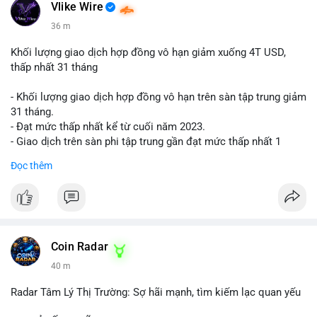
📰 Nguồn: Cointelegraph
Vlike Wire
36 m
Khối lượng giao dịch hợp đồng vô hạn giảm xuống 4T USD,
thấp nhất 31 tháng
- Khối lượng giao dịch hợp đồng vô hạn trên sàn tập trung giảm
31 tháng.
- Đạt mức thấp nhất kể từ cuối năm 2023.
- Giao dịch trên sàn phi tập trung gần đạt mức thấp nhất 1
năm.
Đọc thêm
#binancesquare
#cryptonews
#cex
#futures
$btc $eth
#vlikevn
#titanbot
Coin Radar
40 m
📰 Nguồn: Cointelegraph
Radar Tâm Lý Thị Trường: Sợ hãi mạnh, tìm kiếm lạc quan yếu