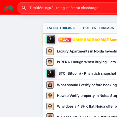
LATEST THREADS
HOTTEST THREADS
CẢNH BÁO BẢO MẬT &amp
VÀNG
Luxury Apartments in Noida Invest
Is RERA Enough When Buying Flats 
BTC (Bitcoin) - Phân tích snapsho
What should I verify before booking
How to Verify property in Noida Ste
Why does a 4 BHK flat Noida offer b