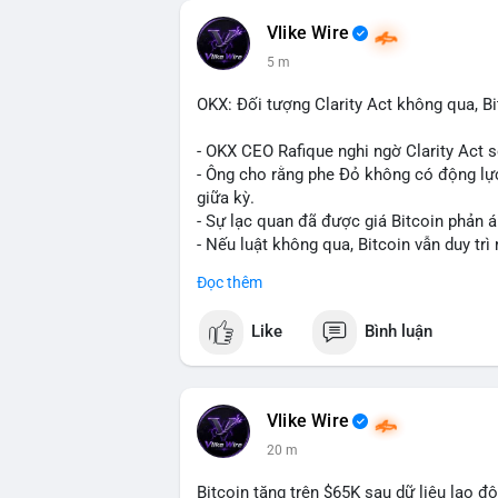
Vlike Wire
5 m
OKX: Đối tượng Clarity Act không qua, Bi
- OKX CEO Rafique nghi ngờ Clarity Act 
- Ông cho rằng phe Đỏ không có động lực
giữa kỳ.
- Sự lạc quan đã được giá Bitcoin phản á
- Nếu luật không qua, Bitcoin vẫn duy trì 
Đọc thêm
#binancesquare
#cryptonews
#btc
Like
Bình luận
$btc
#vlikevn
#titanbot
Vlike Wire
📰 Nguồn: CoinDesk
20 m
Bitcoin tăng trên $65K sau dữ liệu lao đ