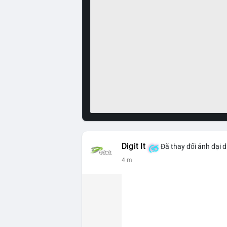
Digit It
Đã thay đổi ảnh đại d
4 m