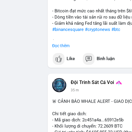
- Bitcoin đạt mức cao nhất tháng trên $6
- Dòng tiền vào tài sản rủi ro sau dữ li
- Giảm khả năng Fed tăng lãi suất làm dịu
#binancesquare
#cryptonews
#btc
$btc
Đọc thêm
#vlikevn
#titanbot
Like
Bình luận
📰 Nguồn: Cointelegraph
Đội Trinh Sát Cá Voi
35 m
🚨 CẢNH BÁO WHALE ALERT - GIAO DỊ
Chi tiết giao dịch:
- Mã giao dịch: 2c451a4a...65912e5b
- Khối lượng di chuyển: 72.2609 BTC