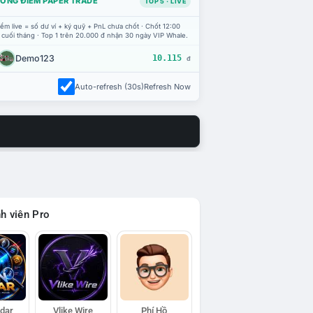
ỔNG ĐIỂM PAPER TRADE
TOP 5 · LIVE
ểm live = số dư ví + ký quỹ + PnL chưa chốt · Chốt 12:00
 cuối tháng · Top 1 trên 20.000 đ nhận 30 ngày VIP Whale.
Demo123
10.115
đ
Auto-refresh (30s)
Refresh Now
h viên Pro
adar
Vlike Wire
Phí Hồ