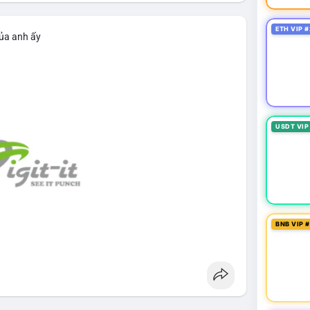
ETH VIP #
của anh ấy
USDT VIP
BNB VIP 