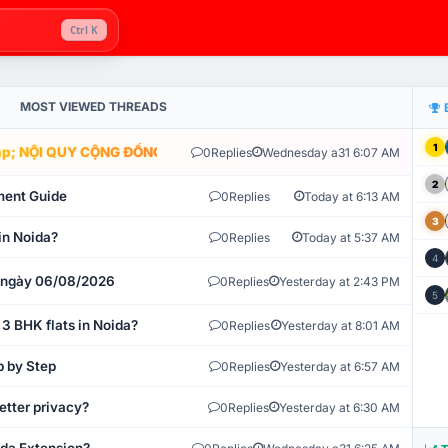
Ctrl K
MOST VIEWED THREADS
1
; NỘI QUY CỘNG ĐỒNG VLIKE.VN: HỆ THỐNG GIÁM SÁT TỰ ĐỘNG V
0
Replies
Wednesday a31 6:07 AM
2
ment Guide
0
Replies
Today at 6:13 AM
3
in Noida?
0
Replies
Today at 5:37 AM
4
t ngày 06/08/2026
0
Replies
Yesterday at 2:43 PM
5
 3 BHK flats in Noida?
0
Replies
Yesterday at 8:01 AM
p by Step
0
Replies
Yesterday at 6:57 AM
etter privacy?
0
Replies
Yesterday at 6:30 AM