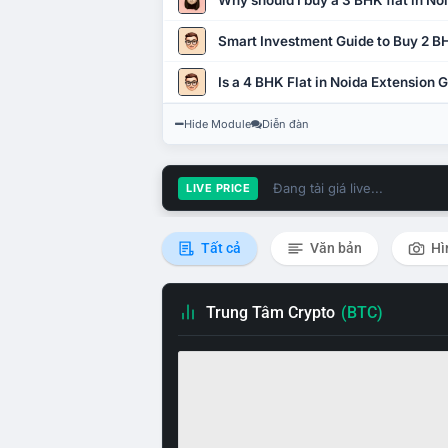
Why should I buy a 3 BHK flat in No
Smart Investment Guide to Buy 2 BH
Is a 4 BHK Flat in Noida Extension
Hide Module
Diễn đàn
Đang tải giá live...
LIVE PRICE
Tất cả
Văn bản
Hì
Trung Tâm Crypto
(BTC)