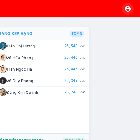
BẢNG XẾP HẠNG
TOP 5
Trần Thị Hương
25,548
VNĐ
À CHẾ TÀI XỬ LÝ VI PHẠM
Võ Hữu Phong
25,446
VNĐ
Trần Ngọc Hà
25,445
VNĐ
Võ Duy Phong
25,347
VNĐ
Đặng Kim Quỳnh
25,246
VNĐ