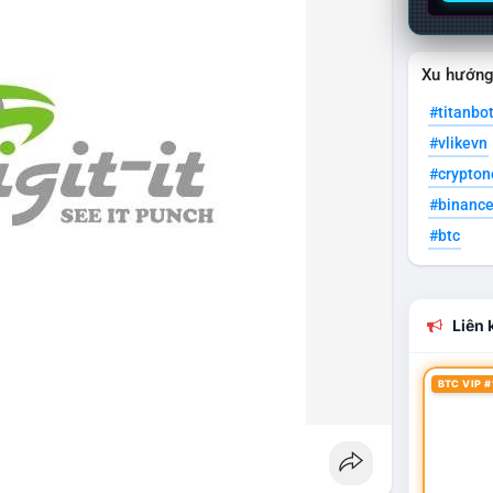
Xu hướn
#titanbo
#vlikevn
#crypto
#binanc
#btc
Liên k
BTC VIP #