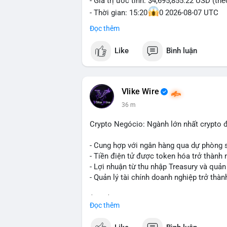
- Giá trị ước tính: $4,695,855.22 USD (th
- Thời gian: 15:20
0 2026-08-07 UTC
Đọc thêm
Nhận định phân tích hành vi của Cá voi d
triệu USD được dồn vào một giao dịch du
Like
Bình luận
không phải hành động phân tán nhỏ lẻ. N
hạn có thể gia tăng, ảnh hưởng đến tâm l
lạnh, đây là tín hiệu tích lũy dài hạn, ch
vì thoát ra.
Vlike Wire
36 m
Lời khuyên ngắn gọn cho nhà đầu tư nhỏ 
trong 24-48 giờ tới. Đừng vội hành động
Crypto Negócio: Ngành lớn nhất crypto đ
lẻ; hãy quan sát thêm các lệnh tiếp theo
chỉnh vị thế.
- Cung hợp với ngân hàng qua dự phòng 
- Tiền điện tử được token hóa trở thành 
#72dot2609btc
#4triệu7usd
#chuyểnvílạ
- Lợi nhuận từ thu nhập Treasury và quản 
- Quản lý tài chính doanh nghiệp trở thà
$btc $eth
Đọc thêm
#vlikevn
#titanbot