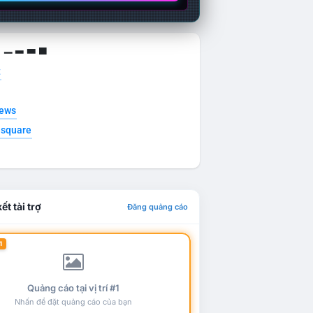
g ▁ ▂ ▃ ▄
t
news
esquare
ết tài trợ
Đăng quảng cáo
1
Quảng cáo tại vị trí #1
Nhấn để đặt quảng cáo của bạn