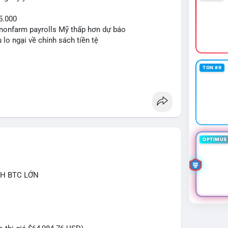
5.000
ệu nonfarm payrolls Mỹ thấp hơn dự báo
 lo ngại về chính sách tiền tệ
TON #9
OPTIMUS 
CH BTC LỚN