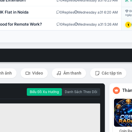
ida Extension?
0
Replies
Wednesday a31 6:25 AM
T
Đi
K Flat in Noida
0
Replies
Wednesday a31 6:20 AM
ngày
 Good for Remote Work?
0
Replies
Wednesday a31 5:26 AM
1
nh ảnh
Video
Âm thanh
Các tập tin
Thàn
Biểu Đồ Xu Hướng
Danh Sách Theo Dõi
Coin R