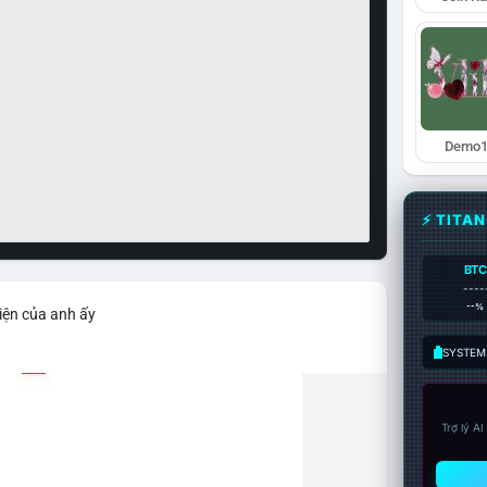
Demo1
⚡ TITA
BTC
----
--%
iện của anh ấy
SYSTEM:
Trợ lý A