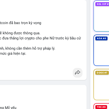
SOL VIP #
tcoin đã bao trọn kỳ vọng
sẽ không được thông qua.
 đưa thắng lợi crypto cho phe Nữ trước kỳ bầu cử
ADA #6
nh, không cần thêm hỗ trợ pháp lý.
mức giá hiện tại.
DOGE #7
ộng Mỹ yếu
TRX #8