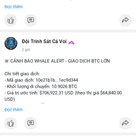
Sự tăng trưởng này được thúc đẩy bởi nhu cầu ngày càng cao
Đọc thêm
trong các lĩnh vực ô tô, logistics và thiết bị thông minh.
Doanh nghiệp cần theo dõi xu hướng này để nắm bắt cơ hội
đầu tư và phát triển giải pháp kết nối tiên tiến.
Đội Trinh Sát Cá Voi
2 giờ
🚨 CẢNH BÁO WHALE ALERT - GIAO DỊCH BTC LỚN
Chi tiết giao dịch:
- Mã giao dịch: 10e21b1b...1ec9d344
- Khối lượng di chuyển: 10.9026 BTC
- Giá trị ước tính: $706,922.31 USD (theo thị giá $64,840.00
USD)
- Thời gian: 18:20
0 2026-08-07 UTC
Đọc thêm
Nhận định phân tích:
Giao dịch 10.9 BTC trị giá hơn 706 nghìn USD được thực hiện
trong khung giờ thanh khoản mỏng (giờ châu Á) cho thấy chủ