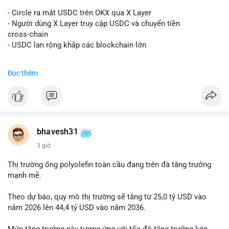
#vlikevn
#titanbot
- Circle ra mắt USDC trên OKX qua X Layer
📰 Nguồn: Decrypt
- Người dùng X Layer truy cập USDC và chuyển tiền
cross‑chain
- USDC lan rộng khắp các blockchain lớn
#binancesquare
#cryptonews
#usdc
#okx
#xlayer
Đọc thêm
$usdc
#vlikevn
#titanbot
📰 Nguồn: Cointelegraph
bhavesh31
3 giờ
Thị trường ống polyolefin toàn cầu đang trên đà tăng trưởng
mạnh mẽ.
Theo dự báo, quy mô thị trường sẽ tăng từ 25,0 tỷ USD vào
năm 2026 lên 44,4 tỷ USD vào năm 2036.