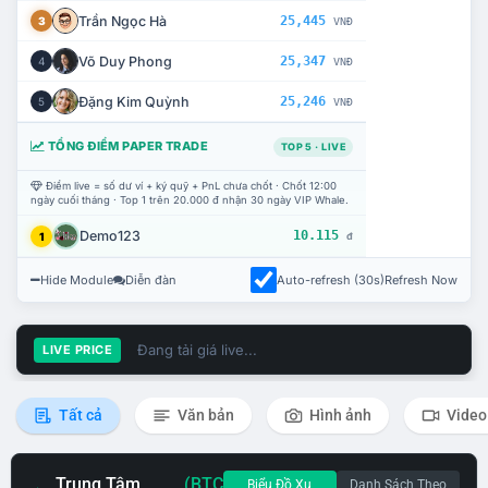
Trần Ngọc Hà
25,445
3
VNĐ
Võ Duy Phong
25,347
4
VNĐ
Đặng Kim Quỳnh
25,246
5
VNĐ
TỔNG ĐIỂM PAPER TRADE
TOP 5 · LIVE
Điểm live = số dư ví + ký quỹ + PnL chưa chốt · Chốt 12:00
ngày cuối tháng · Top 1 trên 20.000 đ nhận 30 ngày VIP Whale.
Demo123
10.115
1
đ
Hide Module
Diễn đàn
Auto-refresh (30s)
Refresh Now
Đang tải giá live...
LIVE PRICE
Tất cả
Văn bản
Hình ảnh
Video
Trung Tâm
(BTC
Biểu Đồ Xu
Danh Sách Theo