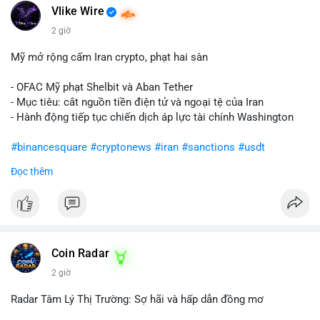
Vlike Wire
2 giờ
Mỹ mở rộng cấm Iran crypto, phạt hai sàn
- OFAC Mỹ phạt Shelbit và Aban Tether
- Mục tiêu: cắt nguồn tiền điện tử và ngoại tệ của Iran
- Hành động tiếp tục chiến dịch áp lực tài chính Washington
#binancesquare
#cryptonews
#iran
#sanctions
#usdt
Đọc thêm
$usdt
#vlikevn
#titanbot
📰 Nguồn: CoinDesk
Coin Radar
2 giờ
Radar Tâm Lý Thị Trường: Sợ hãi và hấp dẫn đồng mơ