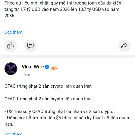
Theo dữ liệu mới nhất, quy mô thị trường toàn cầu dự kiến
Lời khuyên: Nhà đầu tư nhỏ lẻ nên quan sát thêm 2-4 giờ sau
tăng từ 1,7 tỷ USD vào năm 2026 lên 10,7 tỷ USD vào năm
khi giao dịch được xác nhận, tránh hành động theo cảm xúc.
2036.
Xác minh địa chỉ ví đích trước khi đưa ra quyết định vào lệnh,
ưu tiên quản trị rủi ro trong giai đoạn biến động mạnh.
Mức tăng trưởng này tương ứng với tốc độ tăng trưởng kép
Đọc thêm
hàng năm (CAGR) ấn tượng lên tới 20,2%.
#99dot6btc
#capvoichuyentien
#vilanhtichluy
#aplucban
#btcmempool65k
Điều gì đang thúc đẩy sự tăng trưởng vượt bậc này? Hãy cùng
theo dõi các phân tích chuyên sâu về xu hướng công nghệ và
nhu cầu thị trường trong thời gian tới.
Vlike Wire
19 m
OFAC trừng phạt 2 sàn crypto liên quan Iran
OFAC trừng phạt 2 sàn crypto liên quan Iran
- US Treasury OFAC trừng phạt cá nhân và 2 sàn crypto.
- Động cơ: hỗ trợ rửa tiền $5 triệu tài sản kỹ thuật số liên quan
Iran.
- Các sàn bị cấm hoạt động, tài khoản bị khóa.
Đọc thêm