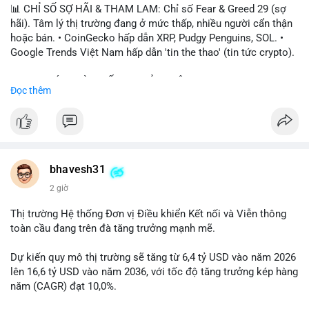
📊 CHỈ SỐ SỢ HÃI & THAM LAM: Chỉ số Fear & Greed 29 (sợ
hãi). Tâm lý thị trường đang ở mức thấp, nhiều người cẩn thận
hoặc bán. • CoinGecko hấp dẫn XRP, Pudgy Penguins, SOL. •
Google Trends Việt Nam hấp dẫn 'tin the thao' (tin tức crypto).
📈 XU HƯỚNG TÌM KIẾM & THẢO LUẬN: • XRP, SOL, PENGU,
Đọc thêm
ONDO, CASHCAT. • Chủ đề 'tô thị ty na' (tỷ giá) và 'giao thông'
(giao thông tài chính). • Bàn tán Binance Square tập trung vào
BTC breakout và lệnh long/short.
💬 DÒNG CHẢY TIN TỨC & TRUYỀN THÔNG: • Trump khẳng
định crypto là 'vấn đề lớn' giúp giảm áp lực USD. • Binance hỗ
bhavesh31
trợ cổ phiếu Apple/IBM. • Bài đăng hấp dẫn về $HFT, $SKYAI,
2 giờ
$BICO. • Tin nhắn cảnh báo về hack North Korea (Bybit).
Thị trường Hệ thống Đơn vị Điều khiển Kết nối và Viễn thông
💡 NHẬN ĐỊNH & KHUYẾN NGHỊ: Tâm lý thị trường đang phân
toàn cầu đang trên đà tăng trưởng mạnh mẽ.
cực. Sợ hãi do chỉ số thấp, nhưng hấp dẫn từ xu hướng meme
coin (PENGU, CASHCAT) và tin cậy từ các dự án lớn (BTC,
Dự kiến quy mô thị trường sẽ tăng từ 6,4 tỷ USD vào năm 2026
SOL). Rủi ro tăng nếu không có thông tin rõ ràng về quy định.
lên 16,6 tỷ USD vào năm 2036, với tốc độ tăng trưởng kép hàng
năm (CAGR) đạt 10,0%.
📊 Nguồn: Radar Tâm Lý Thị Trường