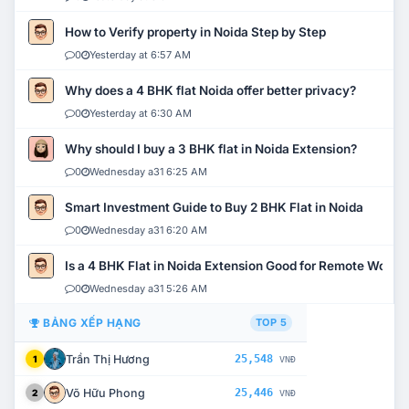
How to Verify property in Noida Step by Step
0
Yesterday at 6:57 AM
Why does a 4 BHK flat Noida offer better privacy?
0
Yesterday at 6:30 AM
Why should I buy a 3 BHK flat in Noida Extension?
0
Wednesday a31 6:25 AM
Smart Investment Guide to Buy 2 BHK Flat in Noida
0
Wednesday a31 6:20 AM
Is a 4 BHK Flat in Noida Extension Good for Remote Work?
0
Wednesday a31 5:26 AM
BẢNG XẾP HẠNG
TOP 5
Trần Thị Hương
25,548
1
VNĐ
Võ Hữu Phong
25,446
2
VNĐ