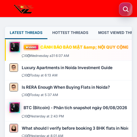
LATEST THREADS
HOTTEST THREADS
MOST VIEWED THRE
CẢNH BÁO BẢO MẬT &amp; NỘI QUY CỘNG ĐỒNG
VÀNG
0
Wednesday a31 6:07 AM
Luxury Apartments in Noida Investment Guide
0
Today at 6:13 AM
Is RERA Enough When Buying Flats in Noida?
0
Today at 5:37 AM
BTC (Bitcoin) - Phân tích snapshot ngày 06/08/2026
0
Yesterday at 2:43 PM
What should I verify before booking 3 BHK flats in Noida?
0
Yesterday at 8:01 AM