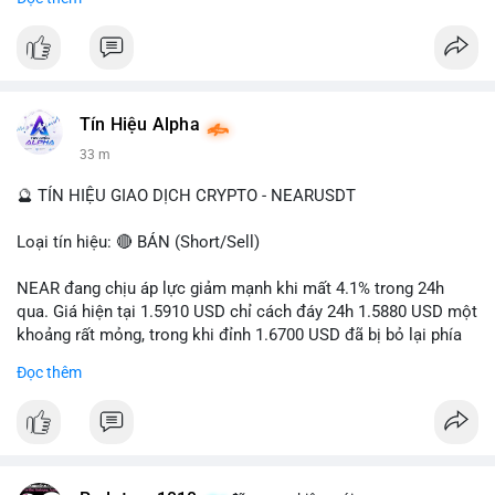
- Tác động: rủi ro cho thị trường crypto, tăng áp lực pháp lý.
#binancesquare
#cryptonews
#ofac
#ussanctions
#iran
$btc $eth
Tín Hiệu Alpha
#vlikevn
#titanbot
33 m
📰 Nguồn: Cointelegraph
🔮 TÍN HIỆU GIAO DỊCH CRYPTO - NEARUSDT
Loại tín hiệu: 🔴 BÁN (Short/Sell)
NEAR đang chịu áp lực giảm mạnh khi mất 4.1% trong 24h
qua. Giá hiện tại 1.5910 USD chỉ cách đáy 24h 1.5880 USD một
khoảng rất mỏng, trong khi đỉnh 1.6700 USD đã bị bỏ lại phía
sau. Biên độ dao động ngày đạt 4.9%, cho thấy phe bán đang
Đọc thêm
kiểm soát hoàn toàn. Khối lượng giao dịch 10.29 triệu NEAR
không đủ lớn để tạo lực đỡ, xác nhận xu hướng đi xuống đang
tiếp diễn.
Khuyến nghị giao dịch: