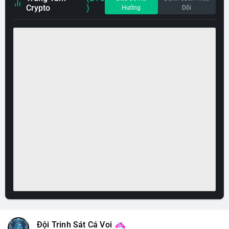
Crypto
)
Hướng
Dõi
Đội Trinh Sát Cá Voi