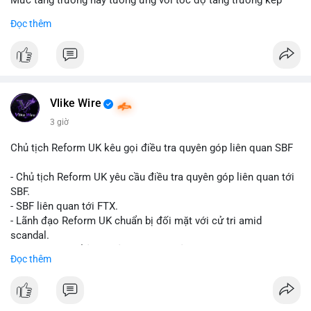
Mức tăng trưởng này tương ứng với tốc độ tăng trưởng kép
hàng năm (CAGR) đạt 5,9% trong giai đoạn dự báo.
Đọc thêm
Đây là tín hiệu tích cực cho các nhà sản xuất, nhà phân phối và
nhà đầu tư trong ngành vật liệu xây dựng và hạ tầng.
Bạn đánh giá thế nào về tiềm năng của dòng sản phẩm ống
nhựa polyolefin trong tương lai?
Vlike Wire
3 giờ
Chủ tịch Reform UK kêu gọi điều tra quyên góp liên quan SBF
- Chủ tịch Reform UK yêu cầu điều tra quyên góp liên quan tới
SBF.
- SBF liên quan tới FTX.
- Lãnh đạo Reform UK chuẩn bị đối mặt với cử tri amid
scandal.
- Sự kiện có thể ảnh hưởng đến hình ảnh SBF và FTX.
Đọc thêm
- Không có thông tin tác động thị trường ngay lập tức.
#binancesquare
#cryptonews
#sbf
#ftx
#reformuk
$btc $eth