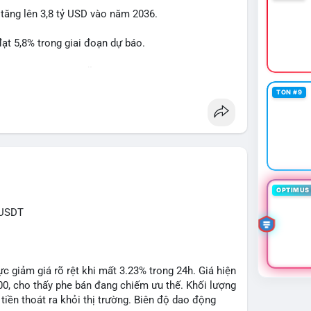
 tăng lên 3,8 tỷ USD vào năm 2036.
btcmempool
#1point49trieuusd
t 5,8% trong giai đoạn dự báo.
à nhà đầu tư trong lĩnh vực công nghệ ô tô.
TON #9
powertrain
OPTIMUS 
XUSDT
c giảm giá rõ rệt khi mất 3.23% trong 24h. Giá hiện
500, cho thấy phe bán đang chiếm ưu thế. Khối lượng
tiền thoát ra khỏi thị trường. Biên độ dao động