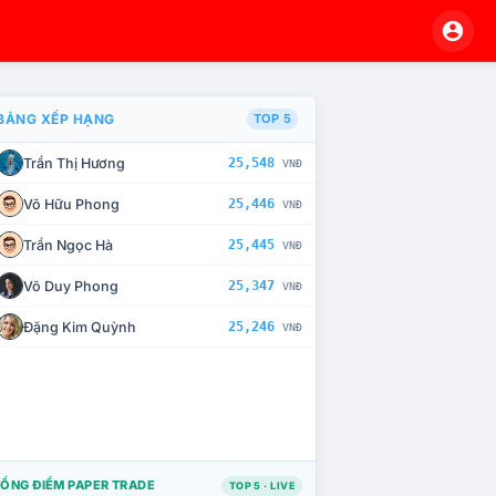
BẢNG XẾP HẠNG
TOP 5
Trần Thị Hương
25,548
VNĐ
À CHẾ TÀI XỬ LÝ VI PHẠM
Võ Hữu Phong
25,446
VNĐ
Trần Ngọc Hà
25,445
VNĐ
Võ Duy Phong
25,347
VNĐ
Đặng Kim Quỳnh
25,246
VNĐ
ỔNG ĐIỂM PAPER TRADE
TOP 5 · LIVE