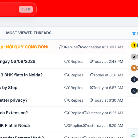
Ctrl K
MOST VIEWED THREADS
1
; NỘI QUY CỘNG ĐỒNG VLIKE.VN: HỆ THỐNG GIÁM SÁT TỰ ĐỘNG V
0
Replies
Wednesday a31 6:07 AM
2
t ngày 06/08/2026
0
Replies
Today at 2:43 PM
3
 3 BHK flats in Noida?
0
Replies
Today at 8:01 AM
4
p by Step
0
Replies
Today at 6:57 AM
5
etter privacy?
0
Replies
Today at 6:30 AM
ida Extension?
0
Replies
Yesterday at 6:25 AM
K Flat in Noida
0
Replies
Yesterday at 6:20 AM
T