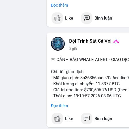
trong ngày khá rộng (5.6%), tạo điều kiệ
Đọc thêm
Khuyến nghị giao dịch cụ thể:
Like
Bình luận
- Vùng Entry: $6.4500 - $6.4800
- Mục tiêu chốt lời (Take Profit - TP): TP
- Cắt lỗ (Stop Loss - SL): $6.5800
Đội Trinh Sát Cá Voi
Lời khuyên quản trị vốn: Khối lượng lệnh
3 giờ
sau khi vào lệnh để bảo vệ tài khoản trư
🚨 CẢNH BÁO WHALE ALERT - GIAO DỊ
#shortavax
#avax6450
#bearishavax
#vu
Chi tiết giao dịch:
- Mã giao dịch: 3c36356cace70a6eedb
- Khối lượng di chuyển: 11.3377 BTC
- Giá trị ước tính: $730,506.76 USD (theo
- Thời gian: 19:19:57 2026-08-06 UTC
Đọc thêm
Giao dịch 11.3377 BTC trị giá hơn 730 
nhận. Mức khối lượng này nằm trong tầm
Like
Bình luận
phải dòng tiền tổ chức khổng lồ. Hành 
phản ánh hai kịch bản: hoặc cá voi đang