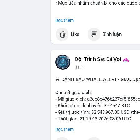
• Mục tiêu nhằm chuẩn bị cho các cuộc b
#cryptonews
#politics
#usa
#binancesq
Đọc thêm
$btc $eth
Like
Bình luận
#vlikevn
#titanbot
📰 Nguồn: Cointelegraph
Đội Trinh Sát Cá Voi
44 m
🚨 CẢNH BÁO WHALE ALERT - GIAO DỊ
Chi tiết giao dịch:
- Mã giao dịch: a3ee8e476b237df5f85
- Khối lượng di chuyển: 39.4547 BTC
- Giá trị ước tính: $2,543,967.30 USD (th
- Thời gian: 21:19:43 2026-08-06 UTC
Đọc thêm
Nhận định phân tích:
Khối lượng 39.45 BTC tương đương hơn 