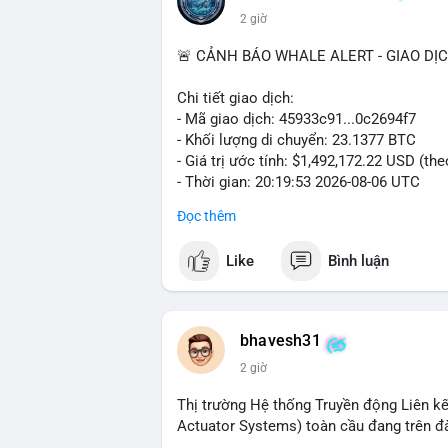
2 giờ
🚨 CẢNH BÁO WHALE ALERT - GIAO DỊ
Chi tiết giao dịch:
- Mã giao dịch: 45933c91...0c2694f7
- Khối lượng di chuyển: 23.1377 BTC
- Giá trị ước tính: $1,492,172.22 USD (th
- Thời gian: 20:19:53 2026-08-06 UTC
Đọc thêm
Nhận định phân tích hành vi của Cá voi 
đương gần 1.5 triệu USD được di chuyển 
Like
Bình luận
tiền đáng chú ý nhưng chưa đến mức gây 
đang tái phân bổ tài sản giữa các ví nó
hiện lệnh mua/bán lớn. Với tỷ giá hiện tạ
áp lực bán ngắn hạn có thể xuất hiện, tạ
bhavesh31
2 giờ
Lời khuyên ngắn gọn cho nhà đầu tư nhỏ l
địa chỉ ví nguồn trong 24 giờ tới. Nếu thấ
Thị trường Hệ thống Truyền động Liên kế
trọng đòn bẩy. Ngược lại, nếu BTC được ch
Actuator Systems) toàn cầu đang trên đ
tích cực.