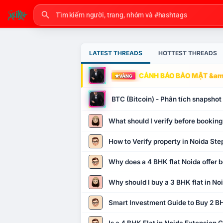
LATEST THREADS
HOTTEST THREADS
CẢNH BÁO BẢO MẬT &amp
VÀNG
BTC (Bitcoin) - Phân tích snapsho
What should I verify before booking
How to Verify property in Noida Ste
Why does a 4 BHK flat Noida offer b
Why should I buy a 3 BHK flat in No
Smart Investment Guide to Buy 2 BH