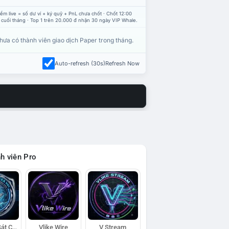
ểm live = số dư ví + ký quỹ + PnL chưa chốt · Chốt 12:00
 cuối tháng · Top 1 trên 20.000 đ nhận 30 ngày VIP Whale.
hưa có thành viên giao dịch Paper trong tháng.
Auto-refresh (30s)
Refresh Now
h viên Pro
Đội Trinh Sát Cá Voi
Vlike Wire
V Stream