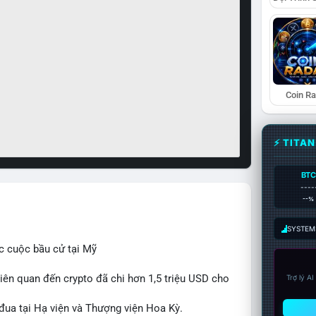
Coin R
⚡ TITA
BTC
----
--%
SYSTEM:
c cuộc bầu cử tại Mỹ
iên quan đến crypto đã chi hơn 1,5 triệu USD cho
Trợ lý A
 đua tại Hạ viện và Thượng viện Hoa Kỳ.