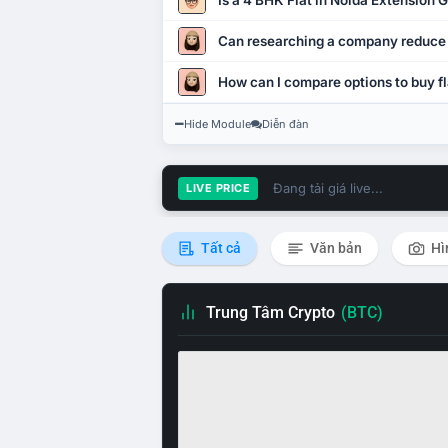
Is a 4 BHK Flat in Noida Extension
Can researching a company reduce
How can I compare options to buy fl
Hide Module
Diễn đàn
Đang tải giá live...
LIVE PRICE
Tất cả
Văn bản
Hì
Trung Tâm Crypto
(BTC)