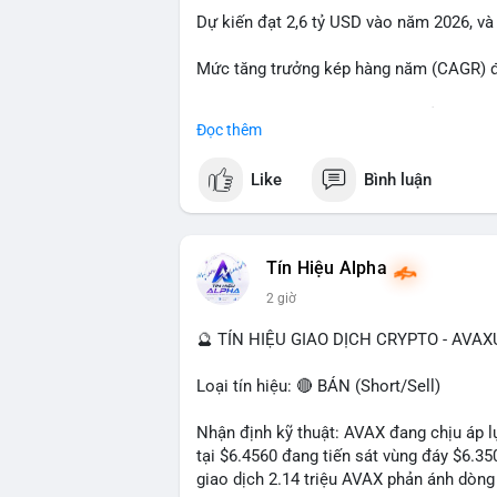
Dự kiến đạt 2,6 tỷ USD vào năm 2026, và
#23dot14btc
#chuyenvilanh
#aplucban
#
Mức tăng trưởng kép hàng năm (CAGR) đạ
Đây là cơ hội lớn cho các nhà sản xuất v
Đọc thêm
#geo
#ai
#automotive
#marketgrowth
#
Like
Bình luận
Tín Hiệu Alpha
2 giờ
🔮 TÍN HIỆU GIAO DỊCH CRYPTO - AVA
Loại tín hiệu: 🔴 BÁN (Short/Sell)
Nhận định kỹ thuật: AVAX đang chịu áp lự
tại $6.4560 đang tiến sát vùng đáy $6.3
giao dịch 2.14 triệu AVAX phản ánh dòng 