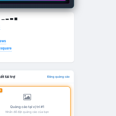
g ▁ ▂ ▃ ▄
t
news
esquare
ết tài trợ
Đăng quảng cáo
1
Quảng cáo tại vị trí #1
Nhấn để đặt quảng cáo của bạn