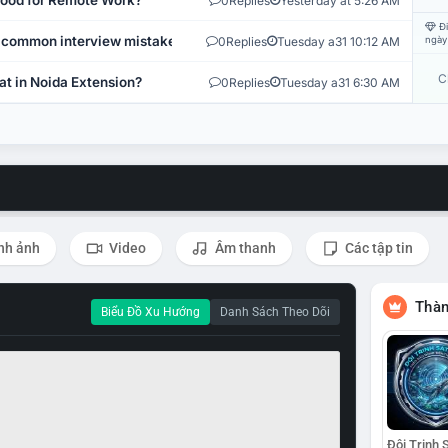
 Good for Remote Work?
0
Replies
Yesterday at 5:26 AM
Đi
 common interview mistakes?
0
Replies
Tuesday a31 10:12 AM
ngày
C
at in Noida Extension?
0
Replies
Tuesday a31 6:30 AM
nh ảnh
Video
Âm thanh
Các tập tin
Thàn
Biểu Đồ Xu Hướng
Danh Sách Theo Dõi