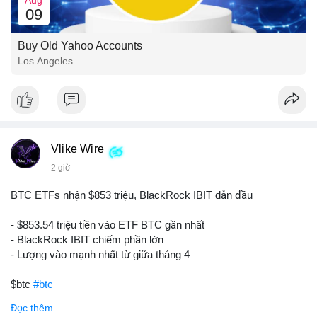
09
Buy Old Yahoo Accounts
Los Angeles
Vlike Wire
2 giờ
BTC ETFs nhận $853 triệu, BlackRock IBIT dẫn đầu
- $853.54 triệu tiền vào ETF BTC gần nhất
- BlackRock IBIT chiếm phần lớn
- Lượng vào mạnh nhất từ giữa tháng 4
$btc
#btc
Đọc thêm
#vlikevn
#titanbot