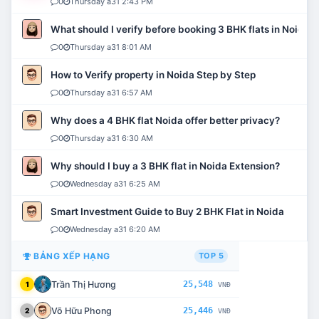
0
Thursday a31 2:43 PM
What should I verify before booking 3 BHK flats in Noida?
0
Thursday a31 8:01 AM
How to Verify property in Noida Step by Step
0
Thursday a31 6:57 AM
Why does a 4 BHK flat Noida offer better privacy?
0
Thursday a31 6:30 AM
Why should I buy a 3 BHK flat in Noida Extension?
0
Wednesday a31 6:25 AM
Smart Investment Guide to Buy 2 BHK Flat in Noida
0
Wednesday a31 6:20 AM
BẢNG XẾP HẠNG
TOP 5
Trần Thị Hương
25,548
1
VNĐ
Võ Hữu Phong
25,446
2
VNĐ