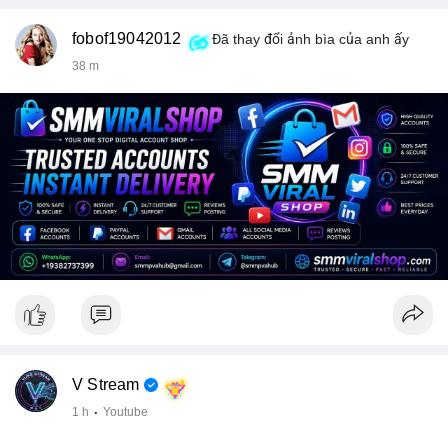
fobof19042012
Đã thay đổi ảnh bìa của anh ấy
38 m
V Stream
1 h
·
Youtube