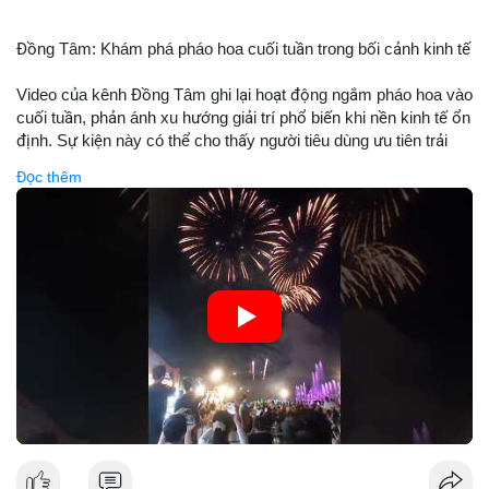
Đồng Tâm: Khám phá pháo hoa cuối tuần trong bối cảnh kinh tế
Video của kênh Đồng Tâm ghi lại hoạt động ngắm pháo hoa vào
cuối tuần, phản ánh xu hướng giải trí phổ biến khi nền kinh tế ổn
định. Sự kiện này có thể cho thấy người tiêu dùng ưu tiên trải
nghiệm hơn là đầu tư vào tài sản vật chất. Trong bối cảnh lãi
Đọc thêm
suất ổn định và thị trường crypto ổn định, hoạt động giải trí như
vậy thường tăng trưởng khi người dân có khả năng chi tiêu. Tuy
nhiên, sự ưu tiên giải trí có thể ảnh hưởng đến tỷ lệ tiết kiệm
hoặc đầu tư vào crypto nếu người tiêu dùng chuyển hướng ngân
sách.
🎥 Xem video trực tiếp tại:
Nguồn: Đồng Tâm