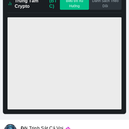
Trung Tâm
(BT
Biểu Đồ Xu
Danh Sách Theo
Crypto
C)
Hướng
Dõi
Đội Trinh Sát Cá Voi