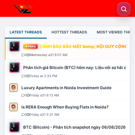
LATEST THREADS
HOTTEST THREADS
MOST VIEWED THRE
CẢNH BÁO BẢO MẬT &amp; NỘI QUY CỘNG ĐỒN
VÀNG
0
Wednesday a31 6:07 AM
Phân tích giá Bitcoin (BTC) hôm nay: Liệu nỗi sợ hãi có mở 
0
Today at 2:33 PM
Luxury Apartments in Noida Investment Guide
0
Friday a31 6:13 AM
Is RERA Enough When Buying Flats in Noida?
0
Friday a31 5:37 AM
BTC (Bitcoin) - Phân tích snapshot ngày 06/08/2026