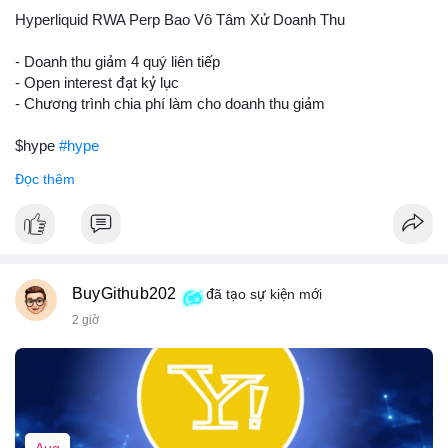
củng cố niềm tin cho xu hướng tăng.
Hyperliquid RWA Perp Bao Vô Tâm Xử Doanh Thu
Lời khuyên:
- Doanh thu giảm 4 quý liên tiếp
Nhà đầu tư nên theo dõi sát dòng tiền tiếp theo từ địa chỉ này.
- Open interest đạt kỷ lục
Nếu BTC được nạp thêm lên sàn, cần thận trọng với nhịp điều
- Chương trình chia phí làm cho doanh thu giảm
chỉnh. Ngược lại, nếu dòng tiền dịch chuyển vào ví lạnh, có thể
nắm giữ vị thế hiện tại.
$hype
#hype
Đọc thêm
#60btc
#dongtiencavoi
#khangcu65k
#vilanh
#btcgiaodichlon
#vlikevn
#titanbot
📰 Nguồn: CoinDesk
BuyGithub202
đã tạo sự kiện mới
2 giờ
Aug