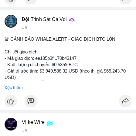
Đội Trinh Sát Cá Voi
1 h
🚨 CẢNH BÁO WHALE ALERT - GIAO DỊCH BTC LỚN
Chi tiết giao dịch:
- Mã giao dịch: ee185b3f...70b43147
- Khối lượng di chuyển: 60.5359 BTC
- Giá trị ước tính: $3,949,588.32 USD (theo thị giá $65,243.70
USD)
- Thời gian: 15:20
1 2026-08-09 UTC
Đọc thêm
Nhận định phân tích:
Khối lượng 60.5 BTC trị giá gần 4 triệu USD được di chuyển
trong phiên giao dịch châu Á. Mức giá $65,243 đang nằm gần
vùng kháng cự ngắn hạn, động thái này có thể là bước chuẩn bị
Vlike Wire
thanh khoản trước khi đẩy giá. Nếu số BTC này được gửi lên
sàn tập trung, áp lực bán tiềm năng sẽ gia tăng. Ngược lại, nếu
1 h
chuyển vào ví lạnh, đây là tín hiệu tích lũy dài hạn của cá mập,