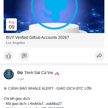
Aug
09
BUY Verified Github Accounts 2026?
Los Angeles
Đội Trinh Sát Cá Voi
2 giờ
🚨 CẢNH BÁO WHALE ALERT - GIAO DỊCH BTC LỚN
Chi tiết giao dịch:
- Mã giao dịch: c4ede0a7...eab8ba27