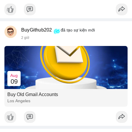
📰 Nguồn: CoinDesk
BuyGithub202
đã tạo sự kiện mới
2 giờ
Aug
09
Buy Old Gmail Accounts
Los Angeles