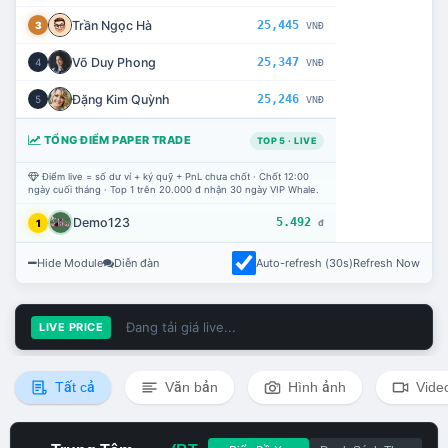
Trần Ngọc Hà
25,445
3
VNĐ
Võ Duy Phong
25,347
4
VNĐ
Đặng Kim Quỳnh
25,246
5
VNĐ
TỔNG ĐIỂM PAPER TRADE
TOP 5 · LIVE
Điểm live = số dư ví + ký quỹ + PnL chưa chốt · Chốt 12:00
ngày cuối tháng · Top 1 trên 20.000 đ nhận 30 ngày VIP Whale.
Demo123
5.492
1
đ
Hide Module
Diễn đàn
Auto-refresh (30s)
Refresh Now
Đang tải giá live...
LIVE PRICE
Tất cả
Văn bản
Hình ảnh
Vide