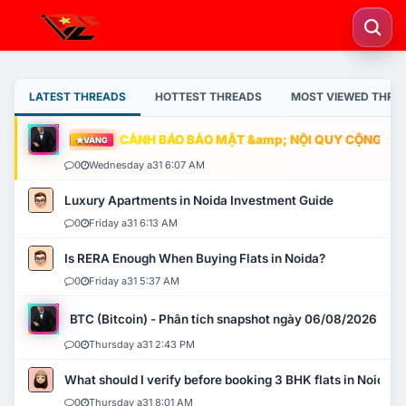
LATEST THREADS
HOTTEST THREADS
MOST VIEWED THRE
CẢNH BÁO BẢO MẬT &amp; NỘI QUY CỘNG ĐỒNG
VÀNG
0
Wednesday a31 6:07 AM
Luxury Apartments in Noida Investment Guide
0
Friday a31 6:13 AM
Is RERA Enough When Buying Flats in Noida?
0
Friday a31 5:37 AM
BTC (Bitcoin) - Phân tích snapshot ngày 06/08/2026
0
Thursday a31 2:43 PM
What should I verify before booking 3 BHK flats in Noida?
0
Thursday a31 8:01 AM