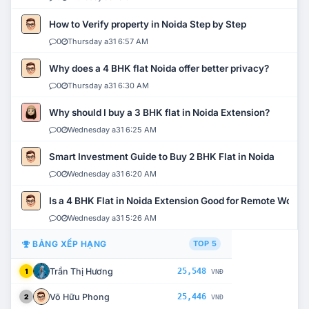
How to Verify property in Noida Step by Step
0
Thursday a31 6:57 AM
Why does a 4 BHK flat Noida offer better privacy?
0
Thursday a31 6:30 AM
Why should I buy a 3 BHK flat in Noida Extension?
0
Wednesday a31 6:25 AM
Smart Investment Guide to Buy 2 BHK Flat in Noida
0
Wednesday a31 6:20 AM
Is a 4 BHK Flat in Noida Extension Good for Remote Work?
0
Wednesday a31 5:26 AM
BẢNG XẾP HẠNG
TOP 5
Trần Thị Hương
25,548
1
VNĐ
Võ Hữu Phong
25,446
2
VNĐ