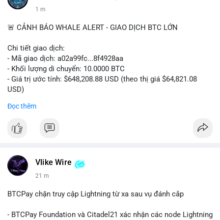
1 m
🚨 CẢNH BÁO WHALE ALERT - GIAO DỊCH BTC LỚN
Chi tiết giao dịch:
- Mã giao dịch: a02a99fc...8f4928aa
- Khối lượng di chuyển: 10.0000 BTC
- Giá trị ước tính: $648,208.88 USD (theo thị giá $64,821.08
USD)
- Thời gian: 06:19:47 2026-08-09 UTC
Đọc thêm
Một khối lượng 10 BTC trị giá hơn 648 nghìn USD được chuyển
trong mempool chưa xác nhận. Với quy mô này, hành vi cho
thấy cá nhân hoặc tổ chức lớn đang tái cơ cấu danh mục,
không phải lệnh bán khẩn cấp. Khối lượng trung bình thường là
dấu hiệu của việc gom ví lạnh hoặc chuẩn bị thanh khoản cho
Vlike Wire
giao dịch OTC. Áp lực bán trực tiếp lên sàn là thấp, nhưng tâm
21 m
lý thị trường có thể dao động nhẹ do sự chú ý vào dòng tiền
lớn.
BTCPay chặn truy cập Lightning từ xa sau vụ đánh cắp
Nhà đầu tư nhỏ lẻ nên theo dõi xác nhận giao dịch và dòng
- BTCPay Foundation và Citadel21 xác nhận các node Lightning