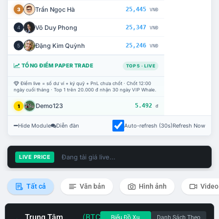
Trần Ngọc Hà
25,445
3
VNĐ
Võ Duy Phong
25,347
4
VNĐ
Đặng Kim Quỳnh
25,246
5
VNĐ
TỔNG ĐIỂM PAPER TRADE
TOP 5 · LIVE
Điểm live = số dư ví + ký quỹ + PnL chưa chốt · Chốt 12:00
ngày cuối tháng · Top 1 trên 20.000 đ nhận 30 ngày VIP Whale.
Demo123
5.492
1
đ
Hide Module
Diễn đàn
Auto-refresh (30s)
Refresh Now
Đang tải giá live...
LIVE PRICE
Tất cả
Văn bản
Hình ảnh
Video
Trung Tâm
(BTC
Biểu Đồ Xu
Danh Sách Theo