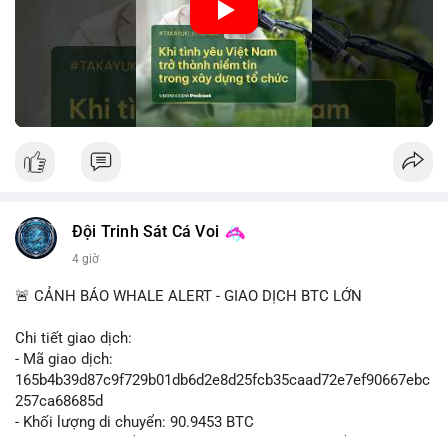
🎥 Xem video trực tiếp tại:
Nguồn: VIETSUCCESS
Đội Trinh Sát Cá Voi
4 giờ
🚨 CẢNH BÁO WHALE ALERT - GIAO DỊCH BTC LỚN
Chi tiết giao dịch:
- Mã giao dịch:
165b4b39d87c9f729b01db6d2e8d25fcb35caad72e7ef90667ebc
257ca68685d
- Khối lượng di chuyển: 90.9453 BTC
- Giá trị ước tính: $5,896,958.66 USD (theo thị giá $64,840.69