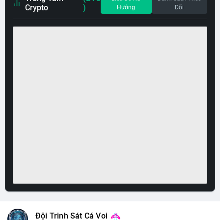
Crypto
)
Hướng
Dõi
Đội Trinh Sát Cá Voi