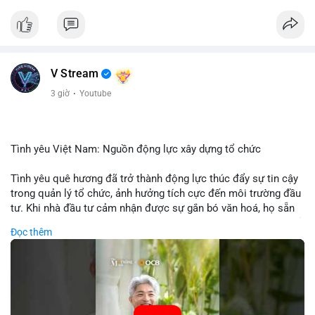
V Stream
3 giờ
·
Youtube
Tình yêu Việt Nam: Nguồn động lực xây dựng tổ chức
Tình yêu quê hương đã trở thành động lực thúc đẩy sự tin cậy
trong quản lý tổ chức, ảnh hưởng tích cực đến môi trường đầu
tư. Khi nhà đầu tư cảm nhận được sự gắn bó văn hoá, họ sẵn
sàng đầu tư dài hạn vào các doanh nghiệp nội địa, bao gồm cả
Đọc thêm
các công ty blockchain và tiền mã hoá. Sự tăng cường niềm
tin này giúp giảm rủi ro thị trường, cải thiện chi phí vốn và thúc
đẩy sự phát triển bền vững của ngành công nghệ tài chính. Các
nhà quản lý cần khai thác tinh thần này để xây dựng chiến lược
phát triển bền vững và thu hút vốn đầu tư.