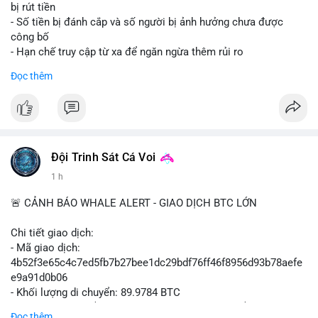
tiền tiếp theo từ ví nguồn. Không nên hành động vội vàng dựa
bị rút tiền
trên một giao dịch đơn lẻ; hãy quan sát thêm 2-3 khối lượng
- Số tiền bị đánh cắp và số người bị ảnh hưởng chưa được
tương tự trong 24 giờ tới để xác định xu hướng rõ ràng.
công bố
- Hạn chế truy cập từ xa để ngăn ngừa thêm rủi ro
#10btc
#648kusd
#mempoolbtc
#taicocauvi
#giaodichlon
Đọc thêm
#binancesquare
#cryptonews
#btcpay
#lightningnetwork
#btc
$btc
#vlikevn
#titanbot
Đội Trinh Sát Cá Voi
📰 Nguồn: Cointelegraph
1 h
🚨 CẢNH BÁO WHALE ALERT - GIAO DỊCH BTC LỚN
Chi tiết giao dịch:
- Mã giao dịch:
4b52f3e65c4c7ed5fb7b27bee1dc29bdf76ff46f8956d93b78aefe
e9a91d0b06
- Khối lượng di chuyển: 89.9784 BTC
- Giá trị ước tính: $5,829,343.55 USD (theo thị giá $64,786.00
Đọc thêm