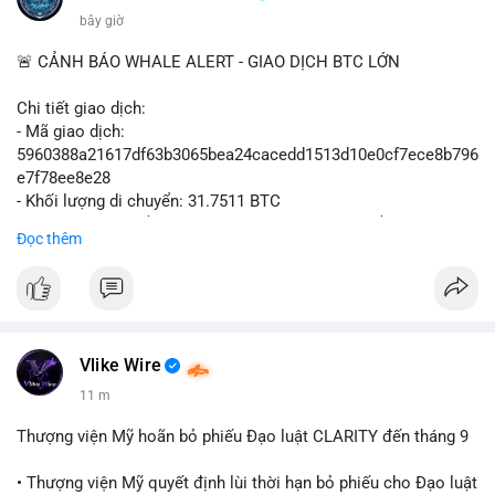
bây giờ
🚨 CẢNH BÁO WHALE ALERT - GIAO DỊCH BTC LỚN
Chi tiết giao dịch:
- Mã giao dịch:
5960388a21617df63b3065bea24cacedd1513d10e0cf7ece8b796
e7f78ee8e28
- Khối lượng di chuyển: 31.7511 BTC
- Giá trị ước tính: $2,042,300.50 USD (theo thị giá $64,322.12
Đọc thêm
USD)
- Thời gian: 03:19:19 2
Vlike Wire
11 m
Thượng viện Mỹ hoãn bỏ phiếu Đạo luật CLARITY đến tháng 9
• Thượng viện Mỹ quyết định lùi thời hạn bỏ phiếu cho Đạo luật