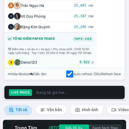
Trần Ngọc Hà
25,445
3
VNĐ
Võ Duy Phong
25,347
4
VNĐ
Đặng Kim Quỳnh
25,246
5
VNĐ
TỔNG ĐIỂM PAPER TRADE
TOP 5 · LIVE
Điểm live = số dư ví + ký quỹ + PnL chưa chốt · Chốt 12:00
ngày cuối tháng · Top 1 trên 20.000 đ nhận 30 ngày VIP Whale.
Demo123
9.922
1
đ
Hide Module
Diễn đàn
Auto-refresh (30s)
Refresh Now
Đang tải giá live...
LIVE PRICE
Tất cả
Văn bản
Hình ảnh
Video
Trung Tâm
(BTC
Biểu Đồ Xu
Danh Sách Theo