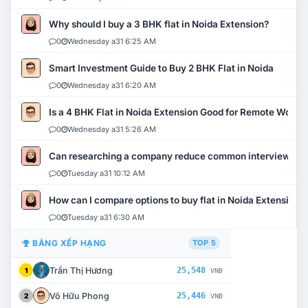
Why should I buy a 3 BHK flat in Noida Extension?
0
Wednesday a31 6:25 AM
Smart Investment Guide to Buy 2 BHK Flat in Noida
0
Wednesday a31 6:20 AM
Is a 4 BHK Flat in Noida Extension Good for Remote Work?
0
Wednesday a31 5:26 AM
Can researching a company reduce common interview mi
0
Tuesday a31 10:12 AM
How can I compare options to buy flat in Noida Extension?
0
Tuesday a31 6:30 AM
BẢNG XẾP HẠNG
TOP 5
Trần Thị Hương
25,548
1
VNĐ
Võ Hữu Phong
25,446
2
VNĐ