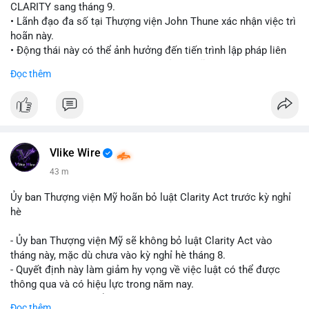
CLARITY sang tháng 9.
• Lãnh đạo đa số tại Thượng viện John Thune xác nhận việc trì
hoãn này.
• Động thái này có thể ảnh hưởng đến tiến trình lập pháp liên
quan đến khung pháp lý tiền điện tử tại Mỹ.
Đọc thêm
$btc $eth
#vlikevn
#titanbot
📰 Nguồn: Cointelegraph
Vlike Wire
43 m
Ủy ban Thượng viện Mỹ hoãn bỏ luật Clarity Act trước kỳ nghỉ
hè
- Ủy ban Thượng viện Mỹ sẽ không bỏ luật Clarity Act vào
tháng này, mặc dù chưa vào kỳ nghỉ hè tháng 8.
- Quyết định này làm giảm hy vọng về việc luật có thể được
thông qua và có hiệu lực trong năm nay.
- Luật Clarity Act nhằm cung cấp quy định rõ ràng hơn về danh
Đọc thêm