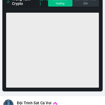
Crypto
)
Hướng
Dõi
Đội Trinh Sát Cá Voi