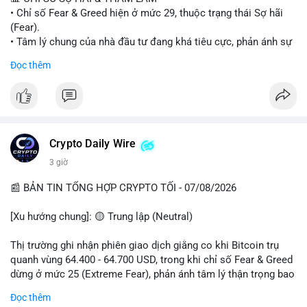
• Chỉ số Fear & Greed hiện ở mức 29, thuộc trạng thái Sợ hãi
#vlikevn
#titanbot
(Fear).
• Tâm lý chung của nhà đầu tư đang khá tiêu cực, phản ánh sự
📰 Nguồn: Cointelegraph
thận trọng cao độ trước các biến động thị trường.
Đọc thêm
📈 XU HƯỚNG TÌM KIẾM & THẢO LUẬN
• CoinGecko Trending: Plume (PLUME), Cash Cat (CASHCAT),
Biconomy (BICO), Hashflow (HFT), Ondo (ONDO), StonkBroker
(STONKBROKER), (PUMP).
• LunarCrush Trending: Ethereum, Solana, Dogecoin, Polkadot,
Crypto Daily Wire
Chainlink.
3 giờ
• Google Trends Việt Nam: Các chủ đề về bóng đá (Man Utd,
Viettel) và các từ khóa đời sống khác đang chiếm ưu thế.
📰 BẢN TIN TỔNG HỢP CRYPTO TỐI - 07/08/2026
💬 DÒNG CHẢY TIN TỨC & TRUYỀN THÔNG
[Xu hướng chung]: 🟡 Trung lập (Neutral)
• Tin tức pháp lý: Tòa phúc thẩm Hoa Kỳ giữ nguyên bản án 25
năm tù đối với Sam Bankman-Fried (FTX).
Thị trường ghi nhận phiên giao dịch giằng co khi Bitcoin trụ
• Tin tức vĩ mô: Cảnh báo về tình trạng stagflation (lạm phát
quanh vùng 64.400 - 64.700 USD, trong khi chỉ số Fear & Greed
đình trệ) từ dữ liệu PMI của Mỹ; thu nhập của người Mỹ đang
dừng ở mức 25 (Extreme Fear), phản ánh tâm lý thận trọng bao
chịu áp lực lớn.
trùm giới đầu tư.
Đọc thêm
• Tin tức Binance: Binance chuẩn bị nâng cấp dịch vụ giao dịch