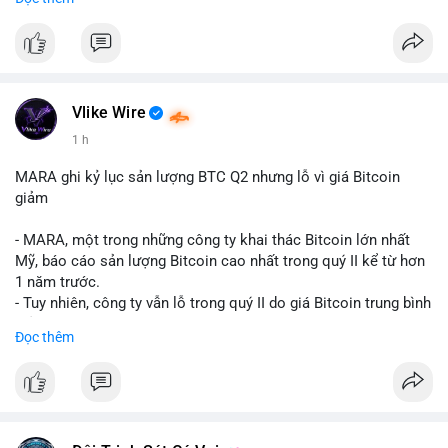
mục chứng chỉ cho tài sản số tại Mỹ.
- Sự trì hoãn có thể ảnh hưởng đến sự tin tưởng của nhà đầu tư
và phát triển thị trường crypto tại Mỹ.
$btc $eth
Vlike Wire
#vlikevn
#titanbot
1 h
📰 Nguồn: CoinDesk
MARA ghi kỷ lục sản lượng BTC Q2 nhưng lỗ vì giá Bitcoin
giảm
- MARA, một trong những công ty khai thác Bitcoin lớn nhất
Mỹ, báo cáo sản lượng Bitcoin cao nhất trong quý II kể từ hơn
1 năm trước.
- Tuy nhiên, công ty vẫn lỗ trong quý II do giá Bitcoin trung bình
giảm 28% so với cùng kỳ năm trước.
Đọc thêm
- Sự tăng sản lượng không đủ bù đắp cho sự suy giảm giá trị
của Bitcoin, ảnh hưởng trực tiếp đến doanh thu và lợi nhuận.
$btc
#btc