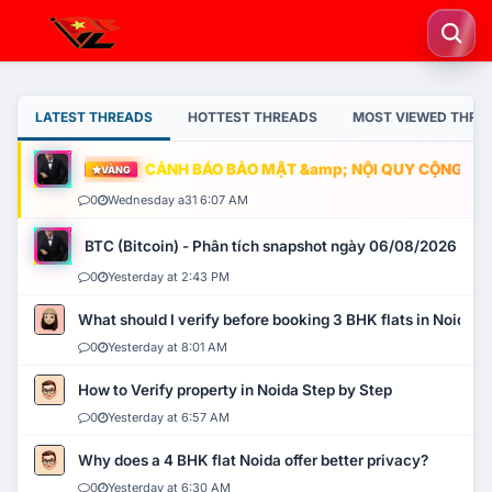
LATEST THREADS
HOTTEST THREADS
MOST VIEWED THRE
CẢNH BÁO BẢO MẬT &amp; NỘI QUY CỘNG ĐỒNG
VÀNG
0
Wednesday a31 6:07 AM
BTC (Bitcoin) - Phân tích snapshot ngày 06/08/2026
0
Yesterday at 2:43 PM
What should I verify before booking 3 BHK flats in Noida?
0
Yesterday at 8:01 AM
How to Verify property in Noida Step by Step
0
Yesterday at 6:57 AM
Why does a 4 BHK flat Noida offer better privacy?
0
Yesterday at 6:30 AM