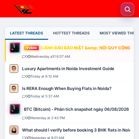
LATEST THREADS
HOTTEST THREADS
MOST VIEWED THRE
CẢNH BÁO BẢO MẬT &amp; NỘI QUY CỘNG ĐỒNG
VÀNG
0
Wednesday a31 6:07 AM
Luxury Apartments in Noida Investment Guide
0
Today at 6:13 AM
Is RERA Enough When Buying Flats in Noida?
0
Today at 5:37 AM
BTC (Bitcoin) - Phân tích snapshot ngày 06/08/2026
0
Yesterday at 2:43 PM
What should I verify before booking 3 BHK flats in Noida?
0
Yesterday at 8:01 AM