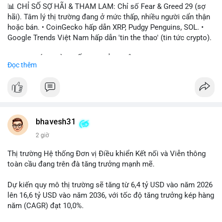
📊 CHỈ SỐ SỢ HÃI & THAM LAM: Chỉ số Fear & Greed 29 (sợ
hãi). Tâm lý thị trường đang ở mức thấp, nhiều người cẩn thận
hoặc bán. • CoinGecko hấp dẫn XRP, Pudgy Penguins, SOL. •
Google Trends Việt Nam hấp dẫn 'tin the thao' (tin tức crypto).
📈 XU HƯỚNG TÌM KIẾM & THẢO LUẬN: • XRP, SOL, PENGU,
Đọc thêm
ONDO, CASHCAT. • Chủ đề 'tô thị ty na' (tỷ giá) và 'giao thông'
(giao thông tài chính). • Bàn tán Binance Square tập trung vào
BTC breakout và lệnh long/short.
💬 DÒNG CHẢY TIN TỨC & TRUYỀN THÔNG: • Trump khẳng
định crypto là 'vấn đề lớn' giúp giảm áp lực USD. • Binance hỗ
bhavesh31
trợ cổ phiếu Apple/IBM. • Bài đăng hấp dẫn về $HFT, $SKYAI,
2 giờ
$BICO. • Tin nhắn cảnh báo về hack North Korea (Bybit).
Thị trường Hệ thống Đơn vị Điều khiển Kết nối và Viễn thông
💡 NHẬN ĐỊNH & KHUYẾN NGHỊ: Tâm lý thị trường đang phân
toàn cầu đang trên đà tăng trưởng mạnh mẽ.
cực. Sợ hãi do chỉ số thấp, nhưng hấp dẫn từ xu hướng meme
coin (PENGU, CASHCAT) và tin cậy từ các dự án lớn (BTC,
Dự kiến quy mô thị trường sẽ tăng từ 6,4 tỷ USD vào năm 2026
SOL). Rủi ro tăng nếu không có thông tin rõ ràng về quy định.
lên 16,6 tỷ USD vào năm 2036, với tốc độ tăng trưởng kép hàng
năm (CAGR) đạt 10,0%.
📊 Nguồn: Radar Tâm Lý Thị Trường