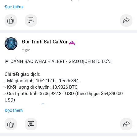
Sự tăng trưởng này được thúc đẩy bởi nhu cầu ngày càng cao
Đọc thêm
trong các lĩnh vực ô tô, logistics và thiết bị thông minh.
Doanh nghiệp cần theo dõi xu hướng này để nắm bắt cơ hội
đầu tư và phát triển giải pháp kết nối tiên tiến.
Đội Trinh Sát Cá Voi
2 giờ
🚨 CẢNH BÁO WHALE ALERT - GIAO DỊCH BTC LỚN
Chi tiết giao dịch:
- Mã giao dịch: 10e21b1b...1ec9d344
- Khối lượng di chuyển: 10.9026 BTC
- Giá trị ước tính: $706,922.31 USD (theo thị giá $64,840.00
USD)
- Thời gian: 18:20
0 2026-08-07 UTC
Đọc thêm
Nhận định phân tích:
Giao dịch 10.9 BTC trị giá hơn 706 nghìn USD được thực hiện
trong khung giờ thanh khoản mỏng (giờ châu Á) cho thấy chủ