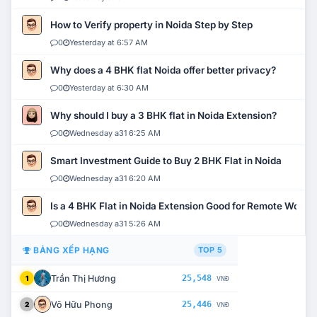
How to Verify property in Noida Step by Step
0
Yesterday at 6:57 AM
Why does a 4 BHK flat Noida offer better privacy?
0
Yesterday at 6:30 AM
Why should I buy a 3 BHK flat in Noida Extension?
0
Wednesday a31 6:25 AM
Smart Investment Guide to Buy 2 BHK Flat in Noida
0
Wednesday a31 6:20 AM
Is a 4 BHK Flat in Noida Extension Good for Remote Work?
0
Wednesday a31 5:26 AM
BẢNG XẾP HẠNG
TOP 5
Trần Thị Hương
25,548
1
VNĐ
Võ Hữu Phong
25,446
2
VNĐ