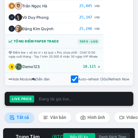
Trần Ngọc Hà
25,445
3
VNĐ
Võ Duy Phong
25,347
4
VNĐ
Đặng Kim Quỳnh
25,246
5
VNĐ
TỔNG ĐIỂM PAPER TRADE
TOP 5 · LIVE
Điểm live = số dư ví + ký quỹ + PnL chưa chốt · Chốt 12:00
ngày cuối tháng · Top 1 trên 20.000 đ nhận 30 ngày VIP Whale.
Demo123
10.115
1
đ
Hide Module
Diễn đàn
Auto-refresh (30s)
Refresh Now
Đang tải giá live...
LIVE PRICE
Tất cả
Văn bản
Hình ảnh
Video
Trung Tâm
(BTC
Biểu Đồ Xu
Danh Sách Theo