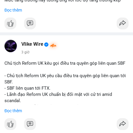
Mức tăng trưởng này tương ứng với tốc độ tăng trưởng kép
hàng năm (CAGR) đạt 5,9% trong giai đoạn dự báo.
Đọc thêm
Đây là tín hiệu tích cực cho các nhà sản xuất, nhà phân phối và
nhà đầu tư trong ngành vật liệu xây dựng và hạ tầng.
Bạn đánh giá thế nào về tiềm năng của dòng sản phẩm ống
nhựa polyolefin trong tương lai?
Vlike Wire
3 giờ
Chủ tịch Reform UK kêu gọi điều tra quyên góp liên quan SBF
- Chủ tịch Reform UK yêu cầu điều tra quyên góp liên quan tới
SBF.
- SBF liên quan tới FTX.
- Lãnh đạo Reform UK chuẩn bị đối mặt với cử tri amid
scandal.
- Sự kiện có thể ảnh hưởng đến hình ảnh SBF và FTX.
Đọc thêm
- Không có thông tin tác động thị trường ngay lập tức.
#binancesquare
#cryptonews
#sbf
#ftx
#reformuk
$btc $eth