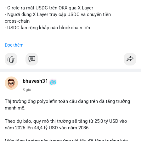
#vlikevn
#titanbot
- Circle ra mắt USDC trên OKX qua X Layer
📰 Nguồn: Decrypt
- Người dùng X Layer truy cập USDC và chuyển tiền
cross‑chain
- USDC lan rộng khắp các blockchain lớn
#binancesquare
#cryptonews
#usdc
#okx
#xlayer
Đọc thêm
$usdc
#vlikevn
#titanbot
📰 Nguồn: Cointelegraph
bhavesh31
3 giờ
Thị trường ống polyolefin toàn cầu đang trên đà tăng trưởng
mạnh mẽ.
Theo dự báo, quy mô thị trường sẽ tăng từ 25,0 tỷ USD vào
năm 2026 lên 44,4 tỷ USD vào năm 2036.