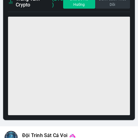
Crypto
)
Hướng
Dõi
Đội Trinh Sát Cá Voi