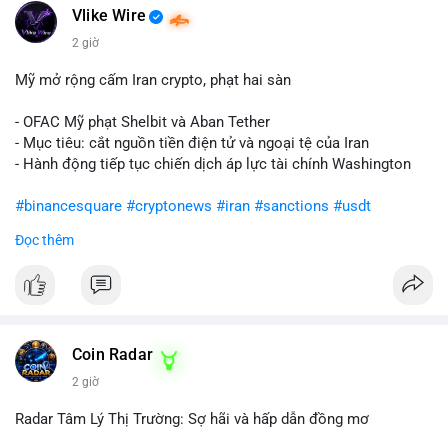
Vlike Wire
2 giờ
Mỹ mở rộng cấm Iran crypto, phạt hai sàn
- OFAC Mỹ phạt Shelbit và Aban Tether
- Mục tiêu: cắt nguồn tiền điện tử và ngoại tệ của Iran
- Hành động tiếp tục chiến dịch áp lực tài chính Washington
#binancesquare
#cryptonews
#iran
#sanctions
#usdt
Đọc thêm
$usdt
#vlikevn
#titanbot
📰 Nguồn: CoinDesk
Coin Radar
2 giờ
Radar Tâm Lý Thị Trường: Sợ hãi và hấp dẫn đồng mơ