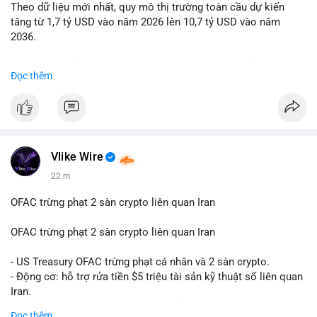
Theo dữ liệu mới nhất, quy mô thị trường toàn cầu dự kiến
Lời khuyên: Nhà đầu tư nhỏ lẻ nên quan sát thêm 2-4 giờ sau
tăng từ 1,7 tỷ USD vào năm 2026 lên 10,7 tỷ USD vào năm
khi giao dịch được xác nhận, tránh hành động theo cảm xúc.
2036.
Xác minh địa chỉ ví đích trước khi đưa ra quyết định vào lệnh,
ưu tiên quản trị rủi ro trong giai đoạn biến động mạnh.
Mức tăng trưởng này tương ứng với tốc độ tăng trưởng kép
Đọc thêm
hàng năm (CAGR) ấn tượng lên tới 20,2%.
#99dot6btc
#capvoichuyentien
#vilanhtichluy
#aplucban
#btcmempool65k
Điều gì đang thúc đẩy sự tăng trưởng vượt bậc này? Hãy cùng
theo dõi các phân tích chuyên sâu về xu hướng công nghệ và
nhu cầu thị trường trong thời gian tới.
Vlike Wire
22 m
OFAC trừng phạt 2 sàn crypto liên quan Iran
OFAC trừng phạt 2 sàn crypto liên quan Iran
- US Treasury OFAC trừng phạt cá nhân và 2 sàn crypto.
- Động cơ: hỗ trợ rửa tiền $5 triệu tài sản kỹ thuật số liên quan
Iran.
- Các sàn bị cấm hoạt động, tài khoản bị khóa.
Đọc thêm