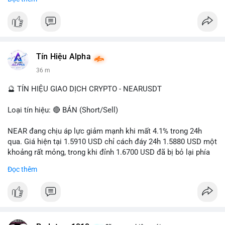
- Tác động: rủi ro cho thị trường crypto, tăng áp lực pháp lý.
#binancesquare
#cryptonews
#ofac
#ussanctions
#iran
$btc $eth
Tín Hiệu Alpha
#vlikevn
#titanbot
36 m
📰 Nguồn: Cointelegraph
🔮 TÍN HIỆU GIAO DỊCH CRYPTO - NEARUSDT
Loại tín hiệu: 🔴 BÁN (Short/Sell)
NEAR đang chịu áp lực giảm mạnh khi mất 4.1% trong 24h
qua. Giá hiện tại 1.5910 USD chỉ cách đáy 24h 1.5880 USD một
khoảng rất mỏng, trong khi đỉnh 1.6700 USD đã bị bỏ lại phía
sau. Biên độ dao động ngày đạt 4.9%, cho thấy phe bán đang
Đọc thêm
kiểm soát hoàn toàn. Khối lượng giao dịch 10.29 triệu NEAR
không đủ lớn để tạo lực đỡ, xác nhận xu hướng đi xuống đang
tiếp diễn.
Khuyến nghị giao dịch: