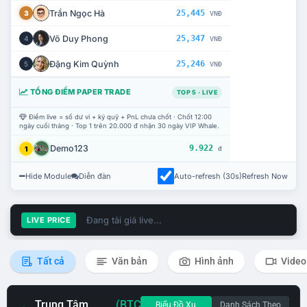
Trần Ngọc Hà
25,445
3
VNĐ
Võ Duy Phong
25,347
4
VNĐ
Đặng Kim Quỳnh
25,246
5
VNĐ
TỔNG ĐIỂM PAPER TRADE
TOP 5 · LIVE
Điểm live = số dư ví + ký quỹ + PnL chưa chốt · Chốt 12:00
ngày cuối tháng · Top 1 trên 20.000 đ nhận 30 ngày VIP Whale.
Demo123
9.922
1
đ
Hide Module
Diễn đàn
Auto-refresh (30s)
Refresh Now
Đang tải giá live...
LIVE PRICE
Tất cả
Văn bản
Hình ảnh
Video
Trung Tâm
(BTC
Biểu Đồ Xu
Danh Sách Theo