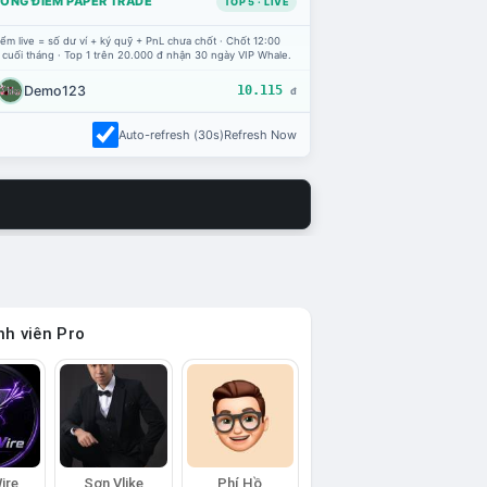
ỔNG ĐIỂM PAPER TRADE
TOP 5 · LIVE
ểm live = số dư ví + ký quỹ + PnL chưa chốt · Chốt 12:00
 cuối tháng · Top 1 trên 20.000 đ nhận 30 ngày VIP Whale.
Demo123
10.115
đ
Auto-refresh (30s)
Refresh Now
h viên Pro
ire
Sơn Vlike
Phí Hồ