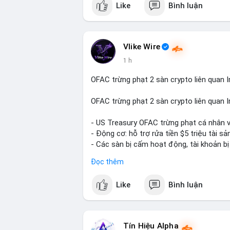
Like
Bình luận
Vlike Wire
1 h
OFAC trừng phạt 2 sàn crypto liên quan I
OFAC trừng phạt 2 sàn crypto liên quan I
- US Treasury OFAC trừng phạt cá nhân v
- Động cơ: hỗ trợ rửa tiền $5 triệu tài sản
- Các sàn bị cấm hoạt động, tài khoản bị
- Tác động: rủi ro cho thị trường crypto, 
Đọc thêm
#binancesquare
#cryptonews
#ofac
#us
Like
Bình luận
$btc $eth
#vlikevn
#titanbot
Tín Hiệu Alpha