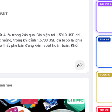
SOL VIP #
RUSDT
 4.1% trong 24h qua. Giá hiện tại 1.5910 USD chỉ
mỏng, trong khi đỉnh 1.6700 USD đã bị bỏ lại phía
ADA #6
ho thấy phe bán đang kiểm soát hoàn toàn. Khối
đủ lớn để tạo lực đỡ, xác nhận xu hướng đi xuống
DOGE #7
1: 1.5700, TP2: 1.5500
kiện mới
i ro tối đa 1-2% tài khoản cho mỗi vị thế.
limit
#vlikenear
TRX #8