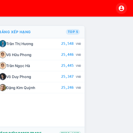
BẢNG XẾP HẠNG
TOP 5
Trần Thị Hương
25,548
VNĐ
VÀ CHẾ TÀI XỬ LÝ VI PHẠM
Võ Hữu Phong
25,446
VNĐ
Trần Ngọc Hà
25,445
VNĐ
Võ Duy Phong
25,347
VNĐ
Đặng Kim Quỳnh
25,246
VNĐ