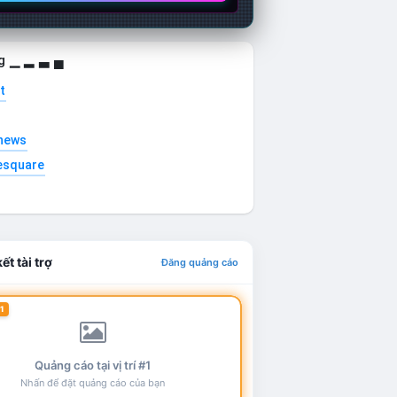
g ▁ ▂ ▃ ▄
t
news
esquare
ết tài trợ
Đăng quảng cáo
1
Quảng cáo tại vị trí #1
Nhấn để đặt quảng cáo của bạn