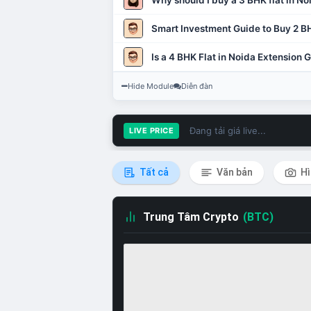
Why should I buy a 3 BHK flat in No
Smart Investment Guide to Buy 2 BH
Is a 4 BHK Flat in Noida Extension
Hide Module
Diễn đàn
Đang tải giá live...
LIVE PRICE
Tất cả
Văn bản
Hì
Trung Tâm Crypto
(BTC)