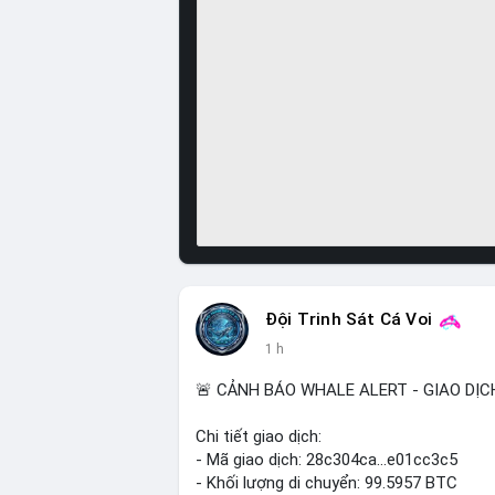
Đội Trinh Sát Cá Voi
1 h
🚨 CẢNH BÁO WHALE ALERT - GIAO DỊC
Chi tiết giao dịch:
- Mã giao dịch: 28c304ca...e01cc3c5
- Khối lượng di chuyển: 99.5957 BTC