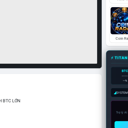
Coin R
⚡ TITA
BT
----
--%
SYSTEM:
H BTC LỚN
Trợ lý A