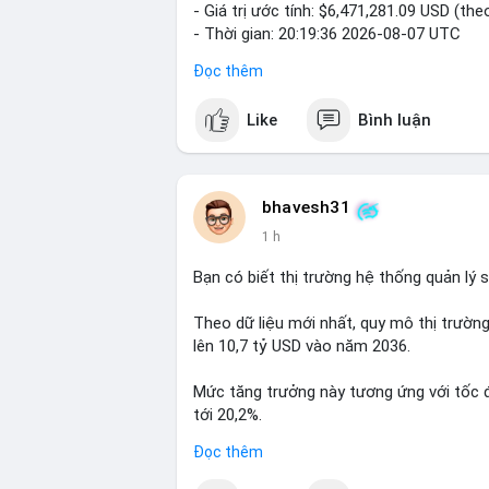
- Giá trị ước tính: $6,471,281.09 USD (the
- Thời gian: 20:19:36 2026-08-07 UTC
Đọc thêm
Nhận định phân tích: Khối lượng 99.6 BTC 
dấu hiệu chuyển tiền quy mô lớn. Với mứ
Like
Bình luận
gặp ở hai kịch bản: cá voi nạp lên sàn g
chuyển sang ví lạnh nhằm tích lũy dài hạ
thận trọng, giới đầu tư theo dõi sát dòn
BTC vào ví nóng sàn, khả năng cao là động
bhavesh31
hoạt động, đó là tín hiệu gom hàng chiến
1 h
Lời khuyên: Nhà đầu tư nhỏ lẻ nên quan s
Bạn có biết thị trường hệ thống quản lý
tránh hành động theo cảm xúc. Xác minh đ
lệnh, ưu tiên quản trị rủi ro trong giai đ
Theo dữ liệu mới nhất, quy mô thị trườn
lên 10,7 tỷ USD vào năm 2036.
#99dot6btc
#capvoichuyentien
#vilanhti
Mức tăng trưởng này tương ứng với tốc 
tới 20,2%.
Đọc thêm
Điều gì đang thúc đẩy sự tăng trưởng vư
chuyên sâu về xu hướng công nghệ và nhu 