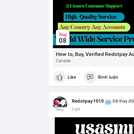
Aug
08
How to, Buy, Verified Redotpay A
Canada
Like
Bình luận
Redotpay1010
Đã thay đổi
2 giờ