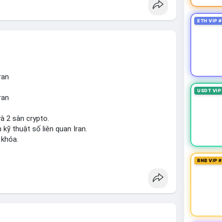
ETH VIP 
ran
USDT VIP
ran
à 2 sàn crypto.
 kỹ thuật số liên quan Iran.
 khóa.
tăng áp lực pháp lý.
BNB VIP 
sanctions
#iran