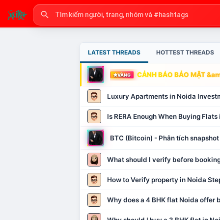
LATEST THREADS
HOTTEST THREADS
CẢNH BÁO BẢO MẬT &amp
VÀNG
Luxury Apartments in Noida Invest
Is RERA Enough When Buying Flats 
BTC (Bitcoin) - Phân tích snapsh
What should I verify before booking
How to Verify property in Noida Ste
Why does a 4 BHK flat Noida offer b