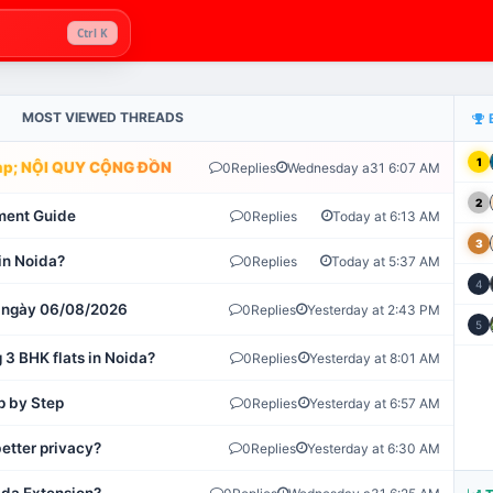
Ctrl K
MOST VIEWED THREADS
1
; NỘI QUY CỘNG ĐỒNG VLIKE.VN: HỆ THỐNG GIÁM SÁT TỰ ĐỘNG 
0
Replies
Wednesday a31 6:07 AM
2
ment Guide
0
Replies
Today at 6:13 AM
3
in Noida?
0
Replies
Today at 5:37 AM
4
ot ngày 06/08/2026
0
Replies
Yesterday at 2:43 PM
5
 3 BHK flats in Noida?
0
Replies
Yesterday at 8:01 AM
p by Step
0
Replies
Yesterday at 6:57 AM
etter privacy?
0
Replies
Yesterday at 6:30 AM