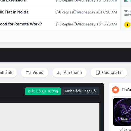
ida Extension?
0
Replies
Wednesday a31 6:25 AM
T
Đi
K Flat in Noida
0
Replies
Wednesday a31 6:20 AM
ngày
 Good for Remote Work?
0
Replies
Wednesday a31 5:26 AM
1
nh ảnh
Video
Âm thanh
Các tập tin
Thàn
Biểu Đồ Xu Hướng
Danh Sách Theo Dõi
Vlike W