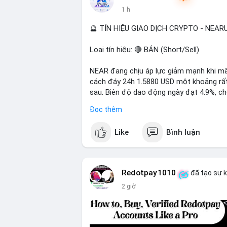
1 h
📰 Nguồn: Cointelegraph
🔮 TÍN HIỆU GIAO DỊCH CRYPTO - NEA
Loại tín hiệu: 🔴 BÁN (Short/Sell)
NEAR đang chịu áp lực giảm mạnh khi mất
cách đáy 24h 1.5880 USD một khoảng rất 
sau. Biên độ dao động ngày đạt 4.9%, c
lượng giao dịch 10.29 triệu NEAR không 
Đọc thêm
đang tiếp diễn.
Like
Bình luận
Khuyến nghị giao dịch:
- Vùng Entry: 1.5910 - 1.5980
- Mục tiêu chốt lời (Take Profit - TP): TP
- Cắt lỗ (Stop Loss - SL): 1.6100
Redotpay1010
đã tạo sự 
2 giờ
Quản trị vốn chặt chẽ, chỉ vào lệnh với rủ
#shortnear
#near1
.59
#bearishnear
#sell