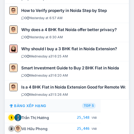
How to Verify property in Noida Step by Step
0
Yesterday at 6:57 AM
Why does a 4 BHK flat Noida offer better privacy?
0
Yesterday at 6:30 AM
Why should I buy a 3 BHK flat in Noida Extension?
0
Wednesday a31 6:25 AM
Smart Investment Guide to Buy 2 BHK Flat in Noida
0
Wednesday a31 6:20 AM
Is a 4 BHK Flat in Noida Extension Good for Remote Work?
0
Wednesday a31 5:26 AM
BẢNG XẾP HẠNG
TOP 5
Trần Thị Hương
25,548
1
VNĐ
Võ Hữu Phong
25,446
2
VNĐ