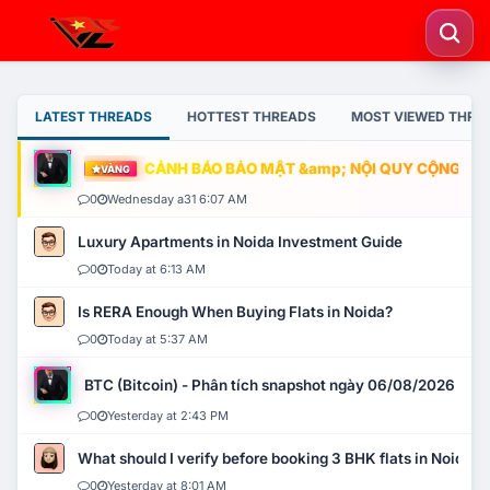
LATEST THREADS
HOTTEST THREADS
MOST VIEWED THRE
CẢNH BÁO BẢO MẬT &amp; NỘI QUY CỘNG ĐỒNG
VÀNG
0
Wednesday a31 6:07 AM
Luxury Apartments in Noida Investment Guide
0
Today at 6:13 AM
Is RERA Enough When Buying Flats in Noida?
0
Today at 5:37 AM
BTC (Bitcoin) - Phân tích snapshot ngày 06/08/2026
0
Yesterday at 2:43 PM
What should I verify before booking 3 BHK flats in Noida?
0
Yesterday at 8:01 AM