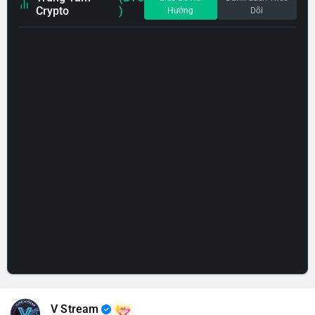
Crypto
)
Hướng
Dõi
V Stream