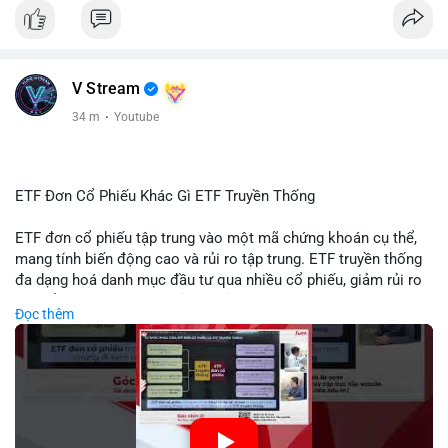
#giabtc65269
#vlikevn
#titanbot
📰 Nguồn: Cointelegraph
V Stream
34 m
·
Youtube
ETF Đơn Cổ Phiếu Khác Gì ETF Truyền Thống
ETF đơn cổ phiếu tập trung vào một mã chứng khoán cụ thể,
mang tính biến động cao và rủi ro tập trung. ETF truyền thống
đa dạng hoá danh mục đầu tư qua nhiều cổ phiếu, giảm rủi ro
cụ thể. Sự khác biệt này ảnh hưởng đến chiến lược phân배 tài
Đọc thêm
sản và mức độ tiếp xúc với thị trường.
🎥 Xem video trực tiếp tại:
Nguồn: Tài chính & Kinh doanh