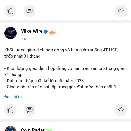
$btc $eth
#vlikevn
#titanbot
📰 Nguồn: Cointelegraph
Vlike Wire
1 h
Khối lượng giao dịch hợp đồng vô hạn giảm xuống 4T USD,
thấp nhất 31 tháng
- Khối lượng giao dịch hợp đồng vô hạn trên sàn tập trung giảm
31 tháng.
- Đạt mức thấp nhất kể từ cuối năm 2023.
- Giao dịch trên sàn phi tập trung gần đạt mức thấp nhất 1
năm.
Đọc thêm
#binancesquare
#cryptonews
#cex
#futures
$btc $eth
#vlikevn
#titanbot
Coin Radar