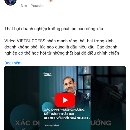
3 m
·
Youtube
Thất bại doanh nghiệp không phải lúc nào cũng xấu
Video VIETSUCCESS nhấn mạnh rằng thất bại trong kinh
doanh không phải lúc nào cũng là dấu hiệu xấu. Các doanh
nghiệp có thể học hỏi từ những thất bại để điều chỉnh chiến
lược, phát triển sản phẩm mới, hoặc phát hiện lỗi trong quy
Đọc thêm
trình. Trong lĩnh vực tài chính và crypto, hiểu rõ nguyên nhân
thất bại giúp quản lý rủi ro hiệu quả và tránh lặp lại sai lầm.
Điều này đặc biệt quan trọng khi áp dụng vào các mô hình kinh
doanh mới hoặc đầu tư vào dự án blockchain.
🎥 Xem video trực tiếp tại:
Nguồn: VIETSUCCESS