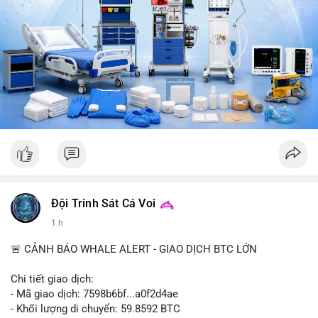
CoinTelegraph: Saylor nói Bitcoin không cần rõ ràng, Mỹ cần
rõ ràng; CEX futures volume giảm xuống $4 tỷ trong tháng 7,
thấp nhất từ tháng 12/2023; Prophet Market ra mắt thị trường
dự đoán human vs AI; Trump nói crypto làเรื่อง lớn, người dùng
Bitcoin giảm áp lực cho đồng đô la; Thượng viện Mỹ đẩy lại bỏ
Clarity Act đến tháng 9. Telegram Binance: hỗ trợ trả os cổ tức
AAPL, IBM qua bStocks; MMT Trading Tournament lên tới 2
triệu voucher; Power Protocol Trading Competition; mở rộng
campagna airdrop USD1 đến 07/08/2026; hoàn thành tích hợp
MMT trên BNB Smart Chain. Tin tức gần đây: sau tang lễ
Clarity Act, thế giới crypto vẫn quay vòng; biến động Bitcoin
gần như biến mất nhưng rủi ro vẫn tồn tại; tỷ lệ volume
futures/binance Bitcoin hit record, futures vượt spot 8 lần;
Bitcoin duy trì dưới $68k khi căng thẳng Trung Đông tăng;
Đội Trinh Sát Cá Voi
Clarity Act delay tạo cơ hội cho trung tâm tài chính Á;
1 h
Coldcard fallout hiển thị trên chuỗi: 210k BTC rời ví cũ;
CleanSpark lỡ ước lượng doanh thu Wall Street, cổ phiếu giảm;
🚨 CẢNH BÁO WHALE ALERT - GIAO DỊCH BTC LỚN
Stripe-owned Bridge vào đăng ký EU MiCA sau phê duyệt
Luxembourg; Wintermute được SEC chấp thuận giao dịch cổ
Chi tiết giao dịch:
phiếu và khối ETF; weETH tách khỏi restaking khi tranh luận về
- Mã giao dịch: 7598b6bf...a0f2d4ae
phần thưởng nóng lên.
- Khối lượng di chuyển: 59.8592 BTC