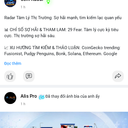
1 h
📰 Nguồn: Cointelegraph
Radar Tâm Lý Thị Trường: Sợ hãi mạnh, tìm kiếm lạc quan yếu
📊 CHỈ SỐ SỢ HÃI & THAM LAM: 29 Fear. Tâm lý cực kỳ tiêu
cực. Thị trường sợ hãi sâu.
📈 XU HƯỚNG TÌM KIẾM & THẢO LUẬN: CoinGecko trending:
Fusionist, Pudgy Penguins, Bonk, Solana, Ethereum. Google
Trends Việt Nam: vietnam vs cambodia, cà phê, thành lộc, hồ
Đọc thêm
tiêu, vũ khí hạt nhân, đội tuyển Brasil, cúp U20 Châu Á.
LunarCrush trending: Ethereum, Solana, Taylor Swift, Tesla,
UFC 310, Premier League, Champions League, NCAA Football,
Dogecoin, LeBron James, Andreessen Horowitz, NFL,
Polkadot, Real Madrid, Beyoncé, Microsoft, UFC 311, Chainlink,
MrBeast, Google. Binance Square: nhiều post về lệnh long, lợi
Alis Pro
Đã thay đổi ảnh bìa của anh ấy
nhuận, $HFT/$SKYAI, $RIVER, $WLD, $ALLO, Top trader 30
1 h
ngày, POV Binancian, bình nước Binance, sân khấu, chia sẻ trải
nghiệm.
💬 DÒNG CHẢY TIN TỨC & TRUYỀN THÔNG: Telegram