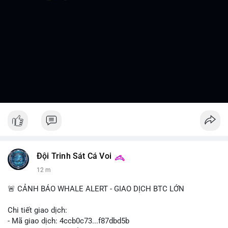
Đội Trinh Sát Cá Voi
12 m
🚨 CẢNH BÁO WHALE ALERT - GIAO DỊCH BTC LỚN
Chi tiết giao dịch:
- Mã giao dịch: 4ccb0c73...f87dbd5b