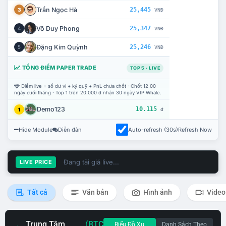
Trần Ngọc Hà
25,445
3
VNĐ
Võ Duy Phong
25,347
4
VNĐ
Đặng Kim Quỳnh
25,246
5
VNĐ
TỔNG ĐIỂM PAPER TRADE
TOP 5 · LIVE
Điểm live = số dư ví + ký quỹ + PnL chưa chốt · Chốt 12:00
ngày cuối tháng · Top 1 trên 20.000 đ nhận 30 ngày VIP Whale.
Demo123
10.115
1
đ
Hide Module
Diễn đàn
Auto-refresh (30s)
Refresh Now
Đang tải giá live...
LIVE PRICE
Tất cả
Văn bản
Hình ảnh
Video
Trung Tâm
(BTC
Biểu Đồ Xu
Danh Sách Theo