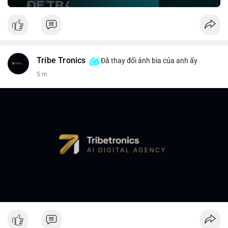
Tribe Tronics
Đã thay đổi ảnh bìa của anh ấy
5 m