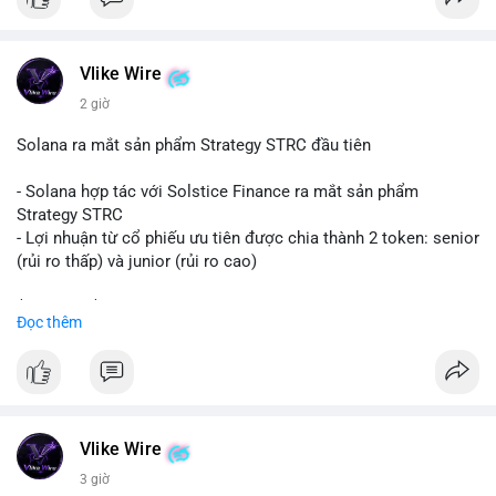
#binancesquare
#cryptonews
#eth
$eth
Vlike Wire
#vlikevn
#titanbot
2 giờ
📰 Nguồn: CoinDesk
Solana ra mắt sản phẩm Strategy STRC đầu tiên
- Solana hợp tác với Solstice Finance ra mắt sản phẩm
Strategy STRC
- Lợi nhuận từ cổ phiếu ưu tiên được chia thành 2 token: senior
(rủi ro thấp) và junior (rủi ro cao)
$sol
#sol
$strc
#strc
Đọc thêm
#vlikevn
#titanbot
📰 Nguồn: CoinDesk
Vlike Wire
3 giờ