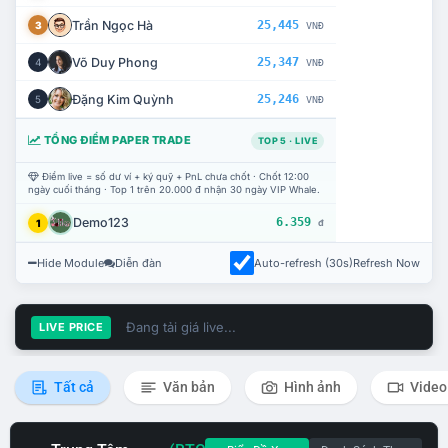
Trần Ngọc Hà
25,445
3
VNĐ
Võ Duy Phong
25,347
4
VNĐ
Đặng Kim Quỳnh
25,246
5
VNĐ
TỔNG ĐIỂM PAPER TRADE
TOP 5 · LIVE
Điểm live = số dư ví + ký quỹ + PnL chưa chốt · Chốt 12:00
ngày cuối tháng · Top 1 trên 20.000 đ nhận 30 ngày VIP Whale.
Demo123
6.359
1
đ
Hide Module
Diễn đàn
Auto-refresh (30s)
Refresh Now
Đang tải giá live...
LIVE PRICE
Tất cả
Văn bản
Hình ảnh
Video