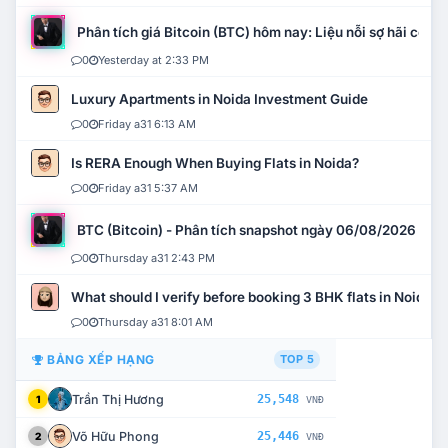
Phân tích giá Bitcoin (BTC) hôm nay: Liệu nỗi sợ hãi có mở 
0
Yesterday at 2:33 PM
Luxury Apartments in Noida Investment Guide
0
Friday a31 6:13 AM
Is RERA Enough When Buying Flats in Noida?
0
Friday a31 5:37 AM
BTC (Bitcoin) - Phân tích snapshot ngày 06/08/2026
0
Thursday a31 2:43 PM
What should I verify before booking 3 BHK flats in Noida?
0
Thursday a31 8:01 AM
BẢNG XẾP HẠNG
TOP 5
Trần Thị Hương
25,548
1
VNĐ
Võ Hữu Phong
25,446
2
VNĐ