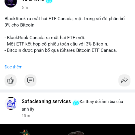
6 m
BlackRock ra mắt hai ETF Canada, một trong số đó phân bổ
3% cho Bitcoin
- BlackRock Canada ra mắt hai ETF mới.
- Một ETF kết hợp cổ phiếu toàn cầu với 3% Bitcoin.
- Bitcoin được phân bổ qua iShares Bitcoin ETF Canada.
#binancesquare
#cryptonews
#btc
Đọc thêm
$btc
#vlikevn
#titanbot
📰 Nguồn: Cointelegraph
Safacleaning services
Đã thay đổi ảnh bìa của
anh ấy
15 m