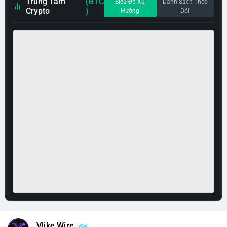
Trung Tâm
(BTC
Biểu Đồ Xu
Danh Sách Theo
Crypto
)
Hướng
Dõi
Vlike Wire