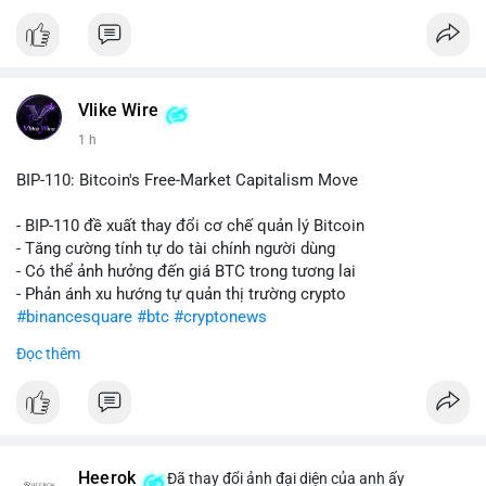
$ada $dot $hbar
#vlikevn
#titanbot
📰 Nguồn: CoinDesk
Vlike Wire
1 h
BIP-110: Bitcoin's Free-Market Capitalism Move
- BIP-110 đề xuất thay đổi cơ chế quản lý Bitcoin
- Tăng cường tính tự do tài chính người dùng
- Có thể ảnh hưởng đến giá BTC trong tương lai
- Phản ánh xu hướng tự quản thị trường crypto
#binancesquare
#btc
#cryptonews
Đọc thêm
$btc
#vlikevn
#titanbot
📰 Nguồn: CoinDesk
Heerok
Đã thay đổi ảnh đại diện của anh ấy