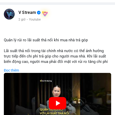
V Stream
2 giờ
·
Youtube
Quản lý rủi ro lãi suất thả nổi khi mua nhà trả góp
Lãi suất thả nổi trong tài chính nhà nước có thể ảnh hưởng
trực tiếp đến chi phí trả góp cho người mua nhà. Khi lãi suất
biến động cao, người mua phải đối mặt với rủi ro tăng chi phí
trả nợ không ngờ. Quản lý rủi ro cần bao gồm phân tích xu
Đọc thêm
hướng lãi suất, lựa chọn sản phẩm trả góp có tính bảo hiểm,
hoặc sử dụng tài chính cá nhân để ổn định chi phí. Các nhà
đầu tư cần theo dõi chính sách tiền tệ để đưa ra quyết định
mua nhà phù hợp.
🎥 Xem video trực tiếp tại:
Nguồn: VIETSUCCESS