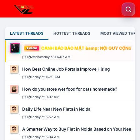
LATEST THREADS
HOTTEST THREADS
MOST VIEWED THRE
CẢNH BÁO BẢO MẬT &amp; NỘI QUY CỘNG ĐỒNG
VÀNG
0
Wednesday a31 6:07 AM
How Best Online Job Portals Improve Hiring
0
Today at 11:39 AM
How do you store wet food for cats homemade?
0
Today at 9:07 AM
Daily Life Near New Flats in Noida
0
Today at 5:52 AM
A Smarter Way to Buy Flat in Noida Based on Your Needs
0
Today at 5:04 AM