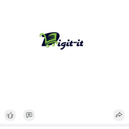
tâm lý thị trường.
Lời khuyên:
Nhà đầu tư nhỏ lẻ nên theo dõi xác nhận và điểm đến của giao
dịch này. Nếu dòng tiền đổ vào ví lạnh, đây là tín hiệu tích cực
cho xu hướng dài hạn. Ngược lại, nếu tiền chuyển lên sàn, hãy
thận trọng với khả năng điều chỉnh giá ngắn hạn.
#13dot1743btc
#vilanh
#chuyennoibo
#mempoolbtc
#dongtienlon