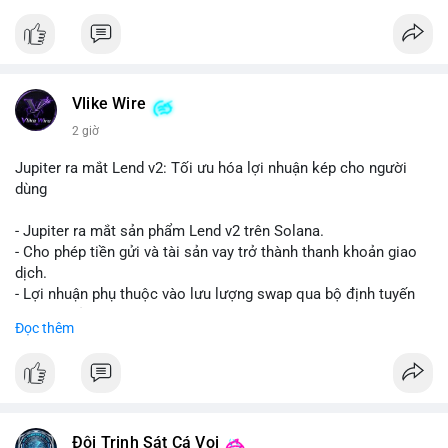
Vlike Wire
2 giờ
Jupiter ra mắt Lend v2: Tối ưu hóa lợi nhuận kép cho người
dùng
- Jupiter ra mắt sản phẩm Lend v2 trên Solana.
- Cho phép tiền gửi và tài sản vay trở thành thanh khoản giao
dịch.
- Lợi nhuận phụ thuộc vào lưu lượng swap qua bộ định tuyến
(router) của Jupiter.
Đọc thêm
- Tăng hiệu quả sử dụng vốn cho người dùng.
#solana
#jupiter
#sol
#defi
#binancesquare
$sol
Đội Trinh Sát Cá Voi