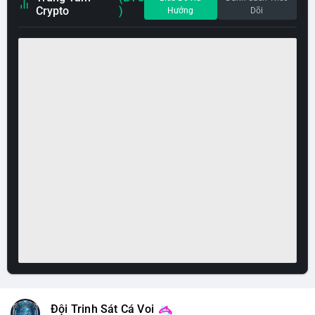
Crypto
)
Hướng
Dõi
Đội Trinh Sát Cá Voi