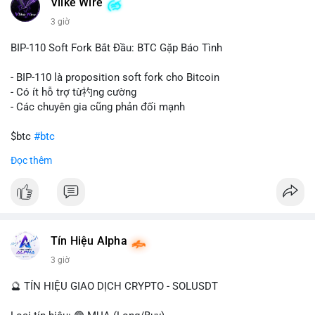
Vlike Wire
này có thể phản ánh ba kịch bản chính: thứ nhất, cá voi đang
chuẩn bị thanh khoản bằng cách chuyển lên sàn giao dịch, tạo
3 giờ
áp lực bán tiềm năng; thứ hai, tài sản được chuyển vào ví lạnh
để nắm giữ dài hạn, thể hiện niềm tin vào xu hướng tăng; thứ
BIP-110 Soft Fork Bắt Đầu: BTC Gặp Báo Tình
ba, hành vi chia tách hoặc tái cấu trúc danh mục nhằm phân
tán rủi ro. Với mức giá 65K, khối lượng này không quá lớn để
- BIP-110 là proposition soft fork cho Bitcoin
gây sốc thanh khoản tức thời, nhưng vẫn đủ sức tạo biến động
- Có ít hỗ trợ từ礿ng cường
tâm lý ngắn hạn nếu hướng đến sàn tập trung.
- Các chuyên gia cũng phản đối mạnh
Lời khuyên cho nhà đầu tư nhỏ lẻ:
$btc
#btc
Theo dõi các giao dịch tiếp theo từ cùng địa chỉ ví để xác nhận
Đọc thêm
hướng đi của dòng tiền. Tránh hành động theo cảm xúc, ưu
#vlikevn
#titanbot
tiên quản trị rủi ro và không mở vị thế lớn trước khi có tín hiệu
rõ ràng về đích đến của số BTC này.
📰 Nguồn: CoinDesk
#94dot58btc
#vilanh
#chuyentiencavoi
#btcmempool
#dongtienlon
Tín Hiệu Alpha
3 giờ
🔮 TÍN HIỆU GIAO DỊCH CRYPTO - SOLUSDT