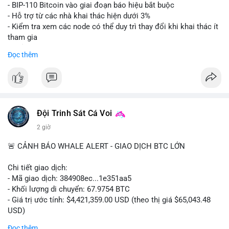
Lời khuyên: Nhà đầu tư nhỏ lẻ nên thận trọng quan sát biến
- BIP-110 Bitcoin vào giai đoạn báo hiệu bắt buộc
động thanh khoản trong 24-48 giờ tới. Tránh hành động theo
- Hỗ trợ từ các nhà khai thác hiện dưới 3%
cảm xúc, hãy chờ xác nhận điểm đến của số BTC này trước khi
- Kiểm tra xem các node có thể duy trì thay đổi khi khai thác ít
điều chỉnh vị thế.
tham gia
- Thảo luận về phương án hard fork dự phòng nếu cần
Đọc thêm
#556btc
#36trusd
#cavoichuyentien
#aplucban
#tichluydaihan
$btc
#btc
#vlikevn
#titanbot
📰 Nguồn: Cointelegraph
Đội Trinh Sát Cá Voi
2 giờ
🚨 CẢNH BÁO WHALE ALERT - GIAO DỊCH BTC LỚN
Chi tiết giao dịch:
- Mã giao dịch: 384908ec...1e351aa5
- Khối lượng di chuyển: 67.9754 BTC
- Giá trị ước tính: $4,421,359.00 USD (theo thị giá $65,043.48
USD)
- Thời gian: 21:19:29 2026-08-08 UTC
Đọc thêm