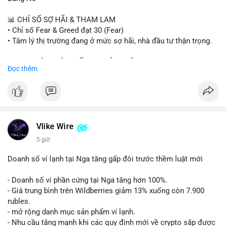
#sand
#bitgo
#solana
#stablecoin
#regulation
📊 CHỈ SỐ SỢ HÃI & THAM LAM
$btc $eth $sol $xrp $cc $sky $sand $skr
#skr
• Chỉ số Fear & Greed đạt 30 (Fear)
• Tâm lý thị trường đang ở mức sợ hãi, nhà đầu tư thận trọng.
#vlikevn
#titanbot
📈 XU HƯỚNG TÌM KIẾM & THẢO LUẬN
Đọc thêm
📰 Nguồn: Decrypt
• CoinGecko Trending: PENGU, TUT, ACE, CASHCAT, ANSEM,
STONKBROKER, UNI
• LunarCrush Trending: Ethereum, Solana, Dogecoin, Polkadot,
Chainlink, Taylor Swift, Tesla
• Google Trends Việt Nam: Real Madrid, Giao hữu câu lạc bộ,
Tinh hà say hi
Vlike Wire
5 giờ
💬 DÒNG CHẢY TIN TỨC & TRUYỀN THÔNG
• Binance Square: Cộng đồng đang tranh luận về lệnh
Doanh số ví lạnh tại Nga tăng gấp đôi trước thềm luật mới
Long/Short, kỳ vọng vào các kèo $ACE, $RAVE và lo ngại tin
xấu từ SpaceX/Musk.
- Doanh số ví phần cứng tại Nga tăng hơn 100%.
• Tin tức quốc tế: US spot Bitcoin ETFs ghi nhận dòng tiền 1 tỷ
- Giá trung bình trên Wildberries giảm 13% xuống còn 7.900
USD; Nansen founder dự báo Bitcoin không dưới 60K; Chi tiêu
rubles.
thẻ Crypto đạt ATH 759 triệu USD.
- mở rộng danh mục sản phẩm ví lạnh.
• Thông báo Binance: Hỗ trợ cổ tức Apple/IBM qua bStocks;
- Nhu cầu tăng mạnh khi các quy định mới về crypto sắp được