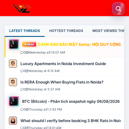
LATEST THREADS
HOTTEST THREADS
MOST VIEWED THRE
CẢNH BÁO BẢO MẬT &amp; NỘI QUY CỘNG ĐỒNG
VÀNG
0
Wednesday a31 6:07 AM
Luxury Apartments in Noida Investment Guide
0
Yesterday at 6:13 AM
Is RERA Enough When Buying Flats in Noida?
0
Yesterday at 5:37 AM
BTC (Bitcoin) - Phân tích snapshot ngày 06/08/2026
0
Thursday a31 2:43 PM
What should I verify before booking 3 BHK flats in Noida?
0
Thursday a31 8:01 AM