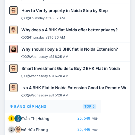
How to Verify property in Noida Step by Step
0
Thursday a31 6:57 AM
Why does a 4 BHK flat Noida offer better privacy?
0
Thursday a31 6:30 AM
Why should I buy a 3 BHK flat in Noida Extension?
0
Wednesday a31 6:25 AM
Smart Investment Guide to Buy 2 BHK Flat in Noida
0
Wednesday a31 6:20 AM
Is a 4 BHK Flat in Noida Extension Good for Remote Work?
0
Wednesday a31 5:26 AM
BẢNG XẾP HẠNG
TOP 5
Trần Thị Hương
25,548
1
VNĐ
Võ Hữu Phong
25,446
2
VNĐ