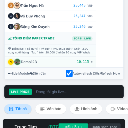
Trần Ngọc Hà
25,445
3
VNĐ
Võ Duy Phong
25,347
4
VNĐ
Đặng Kim Quỳnh
25,246
5
VNĐ
TỔNG ĐIỂM PAPER TRADE
TOP 5 · LIVE
Điểm live = số dư ví + ký quỹ + PnL chưa chốt · Chốt 12:00
ngày cuối tháng · Top 1 trên 20.000 đ nhận 30 ngày VIP Whale.
Demo123
10.115
1
đ
Hide Module
Diễn đàn
Auto-refresh (30s)
Refresh Now
Đang tải giá live...
LIVE PRICE
Tất cả
Văn bản
Hình ảnh
Video
Trung Tâm
(BTC
Biểu Đồ Xu
Danh Sách Theo