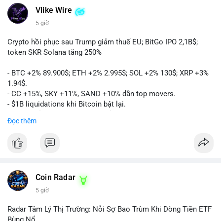
Vlike Wire
5 giờ
Crypto hồi phục sau Trump giảm thuế EU; BitGo IPO 2,1B$;
token SKR Solana tăng 250%
- BTC +2% 89.900$; ETH +2% 2.995$; SOL +2% 130$; XRP +3%
1.94$.
- CC +15%, SKY +11%, SAND +10% dẫn top movers.
- $1B liquidations khi Bitcoin bật lại.
- Trump hủy thuế EU, tín hiệu giảm áp lực.
Đọc thêm
- Vitalik đề xuất DVT staking cho Ethereum.
- BitGo IPO 18$/cổ phiếu, trị giá ~2B$.
- Senate Ag Committee tiến hành Clarity Act.
- Newrez tính crypto vào điều kiện vay nhà.
- HK cấp giấy phép stablecoin mới.
- Tòa án Nga công nhận crypto là tài sản.
Coin Radar
- Trump hy vọng ký bill cấu trúc thị trường crypto.
5 giờ
- Saga EVM bị hack 7M$, quỹ trộm chuyển sang Ethereum.
- Steak ’n Shake thưởng BTC cho nhân viên.
Radar Tâm Lý Thị Trường: Nỗi Sợ Bao Trùm Khi Dòng Tiền ETF
#binancesquare
#cryptonews
#btc
#eth
#sol
#xrp
#cc
#sky
Bùng Nổ