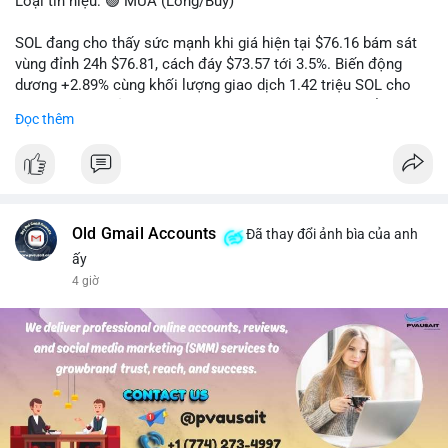
Loại tín hiệu: 🟢 MUA (Long/Buy)
SOL đang cho thấy sức mạnh khi giá hiện tại $76.16 bám sát
vùng đỉnh 24h $76.81, cách đáy $73.57 tới 3.5%. Biến động
dương +2.89% cùng khối lượng giao dịch 1.42 triệu SOL cho
thấy lực cầu chủ động đang chiếm ưu thế, phe mua kiểm soát
Đọc thêm
hoàn toàn nhịp điều chỉnh.
Khuyến nghị giao dịch cụ thể:
- Vùng Entry: 75.80 - 76.20 (chờ retest vùng kháng cự cũ thành
hỗ trợ)
- Mục tiêu chốt lời: TP1: 77.50, TP2: 78.80
Old Gmail Accounts
Đã thay đổi ảnh bìa của anh
- Cắt lỗ: 74.90 (dưới vùng hỗ trợ gần nhất)
ấy
4 giờ
Quản trị vốn: Khối lượng vào lệnh tối đa 2-3% tài khoản, ưu tiên
chốt 50% vị thế tại TP1 và dời stop loss về điểm hòa vốn.
#solusdt
#longsol
#vung76
#breakoutsol
#lenhmuasol