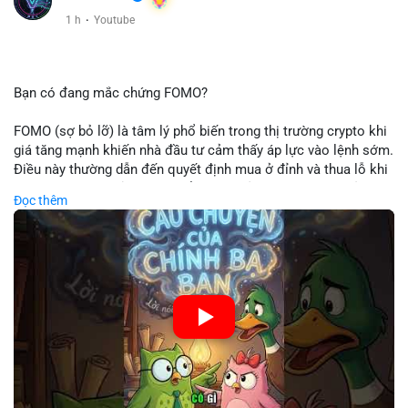
1 h
·
Youtube
Bạn có đang mắc chứng FOMO?
FOMO (sợ bỏ lỡ) là tâm lý phổ biến trong thị trường crypto khi
giá tăng mạnh khiến nhà đầu tư cảm thấy áp lực vào lệnh sớm.
Điều này thường dẫn đến quyết định mua ở đỉnh và thua lỗ khi
thị trường điều chỉnh. Cần kiểm soát cảm xúc và tuân thủ
Đọc thêm
chiến lược đầu tư rõ ràng.
🎥 Xem video trực tiếp tại:
Nguồn: Cú Thông Thái