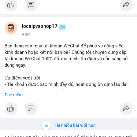
👉 Order tại: localpvashop
👉 Phản hồi 24/7
👉 WhatsApp: +1 660 215-8938
👉 Telegram: @localpvashop
localpvashop17
👉 Email: localpvashop@gmail.com
4 giờ
Đừng bỏ lỡ cơ hội cải thiện danh tiếng trực tuyến của bạn một
Bạn đang cần mua tài khoản WeChat để phục vụ công việc,
cách hiệu quả!
kinh doanh hoặc kết nối bạn bè? Chúng tôi chuyên cung cấp
tài khoản WeChat 100% đã xác minh, ổn định và sẵn sàng sử
dụng ngay.
Ưu điểm vượt trội:
- Tài khoản được xác minh đầy đủ, hoạt động ổn định lâu dài.
- Hỗ trợ khách hàng 24/7, phản hồi nhanh chóng.
Đọc thêm
- Giao dịch an toàn, bảo mật thông tin.
Đặt hàng ngay hôm nay để nhận ưu đãi tốt nhất!
Liên hệ với chúng tôi qua:
Tải nhiều bài viết hơn
- WhatsApp: +1 (66
215-8938
- Telegram: @localpvashop