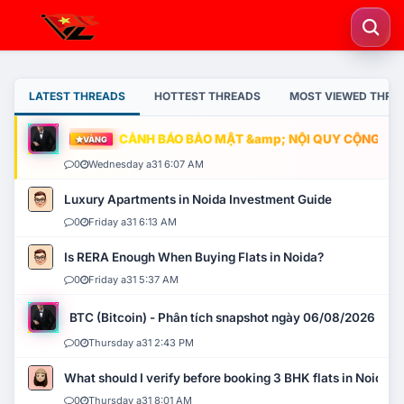
LATEST THREADS
HOTTEST THREADS
MOST VIEWED THRE
CẢNH BÁO BẢO MẬT &amp; NỘI QUY CỘNG ĐỒNG
VÀNG
0
Wednesday a31 6:07 AM
Luxury Apartments in Noida Investment Guide
0
Friday a31 6:13 AM
Is RERA Enough When Buying Flats in Noida?
0
Friday a31 5:37 AM
BTC (Bitcoin) - Phân tích snapshot ngày 06/08/2026
0
Thursday a31 2:43 PM
What should I verify before booking 3 BHK flats in Noida?
0
Thursday a31 8:01 AM