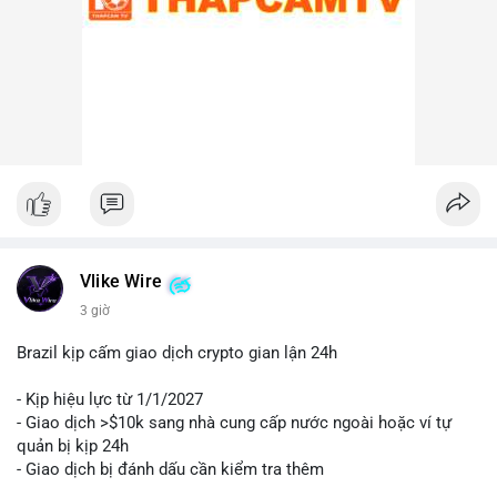
Lời khuyên cho nhà đầu tư nhỏ lẻ:
Nhà đầu tư nên theo dõi sát các địa chỉ ví nhận trong giao dịch
này. Nếu BTC được chuyển lên sàn trong 24-48 giờ tới, hãy
thận trọng trước khả năng điều chỉnh giá. Ngược lại, nếu ví
nhận là ví lạnh, đây có thể là tín hiệu tích cực cho xu hướng
trung hạn. Quản lý rủi ro chặt chẽ và tránh hành động theo cảm
xúc là ưu tiên hàng đầu.
#44btc
#vilanh
#tichluydaihan
#btcmempool
#2tr86usd
Vlike Wire
3 giờ
Brazil kịp cấm giao dịch crypto gian lận 24h
- Kịp hiệu lực từ 1/1/2027
- Giao dịch >$10k sang nhà cung cấp nước ngoài hoặc ví tự
quản bị kịp 24h
- Giao dịch bị đánh dấu cần kiểm tra thêm