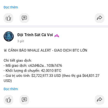
#binancesquare
#cryptonews
#regulation
Đọc thêm
$btc $eth
#vlikevn
#titanbot
📰 Nguồn: Cointelegraph
Đội Trinh Sát Cá Voi
3 giờ
🚨 CẢNH BÁO WHALE ALERT - GIAO DỊCH BTC LỚN
Chi tiết giao dịch:
- Mã giao dịch: c62d4b2a...103b7d76
- Khối lượng di chuyển: 42.0010 BTC
- Giá trị ước tính: $2,722,977.33 USD (theo thị giá $64,831.27
USD)
- Thời gian: 09:19:19 2026-08-09 UTC
Đọc thêm
Một khối lượng 42 BTC trị giá hơn 2.7 triệu USD vừa được xác
nhận trong mempool. Với mức giá hiện tại, động thái này cho
thấy cá voi đang tái cơ cấu danh mục. Nếu dòng tiền hướng về