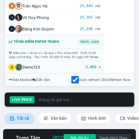
Trần Ngọc Hà
25,445
3
VNĐ
Võ Duy Phong
25,347
4
VNĐ
Đặng Kim Quỳnh
25,246
5
VNĐ
TỔNG ĐIỂM PAPER TRADE
TOP 5 · LIVE
Điểm live = số dư ví + ký quỹ + PnL chưa chốt · Chốt 12:00
ngày cuối tháng · Top 1 trên 20.000 đ nhận 30 ngày VIP Whale.
Demo123
5.492
1
đ
Hide Module
Diễn đàn
Auto-refresh (30s)
Refresh Now
Đang tải giá live...
LIVE PRICE
Tất cả
Văn bản
Hình ảnh
Video
Trung Tâm
(BTC
Biểu Đồ Xu
Danh Sách Theo