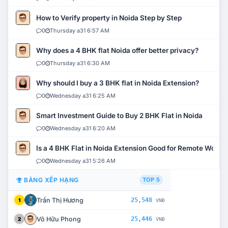
How to Verify property in Noida Step by Step
0
Thursday a31 6:57 AM
Why does a 4 BHK flat Noida offer better privacy?
0
Thursday a31 6:30 AM
Why should I buy a 3 BHK flat in Noida Extension?
0
Wednesday a31 6:25 AM
Smart Investment Guide to Buy 2 BHK Flat in Noida
0
Wednesday a31 6:20 AM
Is a 4 BHK Flat in Noida Extension Good for Remote Work?
0
Wednesday a31 5:26 AM
BẢNG XẾP HẠNG
TOP 5
Trần Thị Hương
25,548
1
VNĐ
Võ Hữu Phong
25,446
2
VNĐ