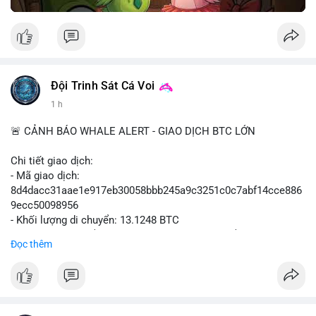
Đội Trinh Sát Cá Voi
1 h
🚨 CẢNH BÁO WHALE ALERT - GIAO DỊCH BTC LỚN
Chi tiết giao dịch:
- Mã giao dịch:
8d4dacc31aae1e917eb30058bbb245a9c3251c0c7abf14cce886
9ecc50098956
- Khối lượng di chuyển: 13.1248 BTC
- Giá trị ước tính: $852,797.92 USD (theo thị giá $64,975.99
Đọc thêm
USD)
- Thời gian: 11:19:18 2026-08-09 UTC
Nhận định phân tích:
Khối lượng 13.1248 BTC, tương đương hơn 850 nghìn USD,