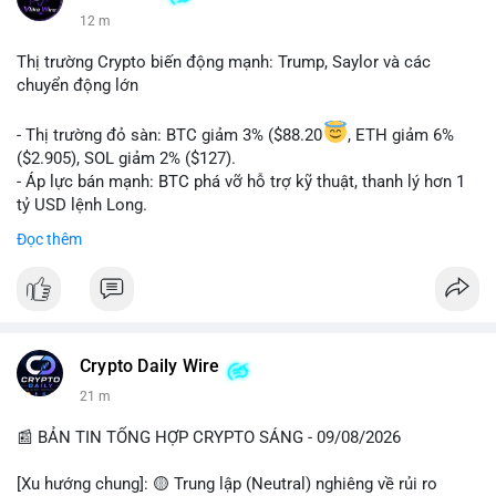
12 m
Thị trường Crypto biến động mạnh: Trump, Saylor và các
chuyển động lớn
- Thị trường đỏ sàn: BTC giảm 3% ($88.20
, ETH giảm 6%
($2.905), SOL giảm 2% ($127).
- Áp lực bán mạnh: BTC phá vỡ hỗ trợ kỹ thuật, thanh lý hơn 1
tỷ USD lệnh Long.
- Tin tức quan trọng: Trump Media dự kiến airdrop token cho
Đọc thêm
cổ đông vào tháng 2.
- Định chế tài chính: Delaware Life đưa BTC vào sản phẩm bảo
hiểm; Galaxy Digital lập quỹ đầu tư 100 triệu USD.
- Pháp lý: CEO Coinbase thúc đẩy khung pháp lý tại Davos; Bồ
Đào Nha chặn Polymarket.
Crypto Daily Wire
#binancesquare
#cryptonews
#btc
#eth
#sol
#xrp
21 m
$btc $eth $sol $xrp
📰 BẢN TIN TỔNG HỢP CRYPTO SÁNG - 09/08/2026
#vlikevn
#titanbot
[Xu hướng chung]: 🟡 Trung lập (Neutral) nghiêng về rủi ro