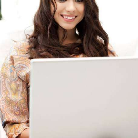
- Quy định & Pháp lý: Brazil công bố quy định mới có hiệu lực
từ 1/1/2027, yêu cầu tạm dừng 24h đối với các giao dịch
crypto trên 10.000 USD chuyển sang nhà cung cấp nước ngoài
hoặc ví tự quản. Fork BIP-110 của Bitcoin khai thác thành công
2 block rồi dừng do thiếu hashpower, khoảng cách giữa các
block kéo dài nhiều giờ.
Lời khuyên từ chuyên gia: Thị trường đang trong giai đoạn tích
lũy với tâm lý sợ hãi chiếm ưu thế. Nhà đầu tư nên tránh
FOMO, tập trung quản trị rủi ro và chờ đợi tín hiệu rõ ràng hơn
từ dòng vốn ETF (tuần tốt nhất kể từ tháng 4 với 1 tỷ USD)
trước khi gia tăng vị thế.
Xem chi tiết các bài viết đầy đủ tại dòng thời gian của Vlike.vn!
#whalealertbtc
#feargreedindex
#bip110fork
#brazilcryptoregulation
#defitvl