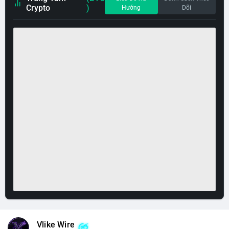
Crypto
)
Hướng
Dõi
Vlike Wire