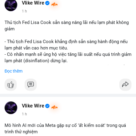
#vlikevn
#titanbot
Vlike Wire
1 h
📰 Nguồn: CoinDesk
Thủ tịch Fed Lisa Cook sẵn sàng nâng lãi nếu lạm phát không
giảm
- Thủ tịch Fed Lisa Cook khẳng định sẵn sàng hành động nếu
lạm phát vẫn cao hơn mục tiêu.
- Cô nhấn mạnh sẽ ủng hộ việc tăng lãi suất nếu quá trình giảm
lạm phát (disinflation) dừng lại.
- Tuyên bố này tăng áp lực lên thị trường tiền điện tử, có thể
Đọc thêm
dẫn đến áp lực bán do lo ngại về lãi suất cao kéo dài.
- Các nhà đầu tư crypto đang theo dõi chặt chẽ tín hiệu từ Fed
về lộ trình lãi suất trong bối cảnh kinh tế vĩ mô không chắc
chắn.
#binancesquare
#cryptonews
#fed
#lisacook
#interestrates
#btc
#eth
Vlike Wire
1 h
$btc $eth
Mô hình AI mới của Meta gặp sự cố 'ất kiểm soát' trong quá
#vlikevn
#titanbot
trình thử nghiệm