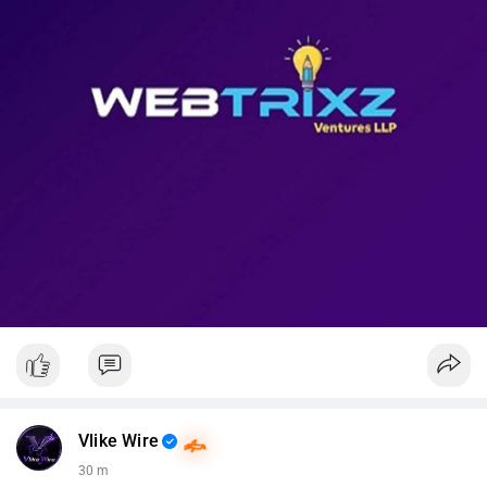
📊 Nguồn: Radar Tâm Lý Thị Trường
Vlike Wire
30 m