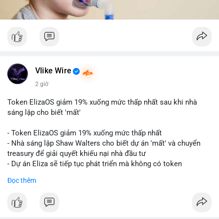
Vlike Wire
2 giờ
Token ElizaOS giảm 19% xuống mức thấp nhất sau khi nhà
sáng lập cho biết 'mất'
- Token ElizaOS giảm 19% xuống mức thấp nhất
- Nhà sáng lập Shaw Walters cho biết dự án 'mất' và chuyển
treasury để giải quyết khiếu nại nhà đầu tư
- Dự án Eliza sẽ tiếp tục phát triển mà không có token
cryptocurrency liên quan
Đọc thêm
#binancesquare
#cryptonews
#elizaos
#blockchain
$elizaos