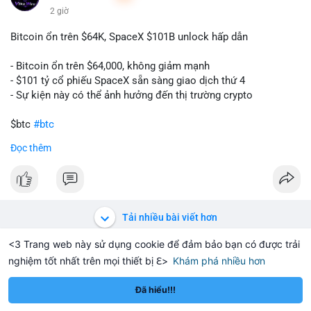
2 giờ
Bitcoin ổn trên $64K, SpaceX $101B unlock hấp dẫn
- Bitcoin ổn trên $64,000, không giảm mạnh
- $101 tỷ cổ phiếu SpaceX sẵn sàng giao dịch thứ 4
- Sự kiện này có thể ảnh hưởng đến thị trường crypto
$btc
#btc
Đọc thêm
#vlikevn
#titanbot
📰 Nguồn: CoinDesk
Tải nhiều bài viết hơn
<3 Trang web này sử dụng cookie để đảm bảo bạn có được trải
nghiệm tốt nhất trên mọi thiết bị ℇ>
Khám phá nhiều hơn
XRP
Dogecoin
Toncoin
—
—
XRP
—
DOGE
—
TON
Đã hiểu!!!