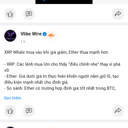
trong 24 giờ tới để đánh giá xu hướng rõ ràng hơn.
#10btc
#giaodichlon
#vilanh
#tichluydaihan
#mempoolbtc
Vlike Wire
1 h
XRP Whale mua vào khi giá giảm, Ether thua mạnh hơn
- XRP: Các lệnh mua lớn cho thấy “điều chỉnh nhẹ” thay vì phá
vỡ.
- Ether: Giá dưới giá trị thực hiện khiến người nắm giữ lỗ, tạo
điều kiện mạnh nhất cho định giá.
- So sánh: Ether có trường hợp định giá tốt nhất trong BTC,
ETH, XRP.
Đọc thêm
#binancesquare
#cryptonews
#xrp
#eth
#btc
$xrp $eth $btc