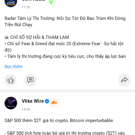
11 m
Radar Tâm Lý Thị Trường: Nỗi Sợ Tột Độ Bao Trùm Khi Dòng
Tiền Rút Chạy
📊 CHỈ SỐ SỢ HÃI & THAM LAM
• Chỉ số Fear & Greed đạt mức 25 (Extreme Fear - Sợ hãi tột
độ)
• Tâm lý thị trường đang cực kỳ tiêu cực, cho thấy áp lực bán
tháo đang chiếm ưu thế.
Đọc thêm
📈 XU HƯỚNG TÌM KIẾM & THẢO LUẬN
• CoinGecko Trending: Heima (HEI), Pi Network (PI), Pudgy
Penguins (PENGU), Cash Cat (CASHCAT), Bitcoin (BTC).
• LunarCrush Trending: Solana, Dogecoin, Polkadot, Chainlink,
Tesla, Apple.
Vlike Wire
• Google Trends Việt Nam: Các chủ đề đời sống như dự báo
14 m
thời tiết, lịch LCK, sông Danube đang chiếm sóng.
S&P 500 thêm $2T giá trị crypto, Bitcoin imperturbable
💬 DÒNG CHẢY TIN TỨC & TRUYỀN THÔNG
• Tin tức quốc tế: Nga chính thức ban hành luật quản lý sàn
- S&P 500 tích hợp toàn bộ giá trị thị trường crypto ($2T) vào