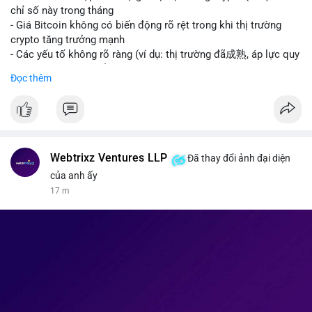
giao dịch crypto; Trung Quốc thắt chặt kiểm soát xuất khẩu
chỉ số này trong tháng
drone đáp trả Mỹ; Tổng thống Trump thảo luận về tác động
- Giá Bitcoin không có biến động rõ rệt trong khi thị trường
kinh tế của AI.
crypto tăng trưởng mạnh
• Binance Square: Cộng đồng đang tranh luận sôi nổi về các
- Các yếu tố không rõ ràng (ví dụ: thị trường đã成熟, áp lực quy
lệnh Short/Long, các chiến lược bám theo kế hoạch (Plan
định) khiến Bitcoin ổn định hơn
Đọc thêm
Break) và các cơ hội từ token mới như $RIVER.
• Binance Announcements: Binance chuẩn bị thêm 10 bStocks
#binancesquare
#cryptonews
#btc
Tokenized Securities làm tài sản thế chấp và tổ chức cuộc thi
giao dịch Squid (QUID).
$btc
• Tin tức nổi bật: XRP Whales đang gom hàng khi giá giảm,
trong khi Ether cho thấy dấu hiệu bán tháo mạnh hơn;
#vlikevn
#titanbot
Webtrixz Ventures LLP
Đã thay đổi ảnh đại diện
CASHCAT tăng trưởng đột biến 120% nhờ Robinhood Chain.
của anh ấy
📰 Nguồn: CoinDesk
17 m
💡 NHẬN ĐỊNH & KHUYẾN NGHỊ
• Thị trường đang ở vùng tâm lý cực kỳ nhạy cảm do sự sợ hãi
bao trùm. Nhà đầu tư nên thận trọng với các biến động mạnh
từ tin tức chính trị và các quy định pháp lý mới tại Nga và Mỹ.
Cần theo dõi sát sao các vùng hỗ trợ của Bitcoin và các xu
hướng mới nổi như AI và Tokenized Securities để tìm điểm
vào lệnh an toàn.