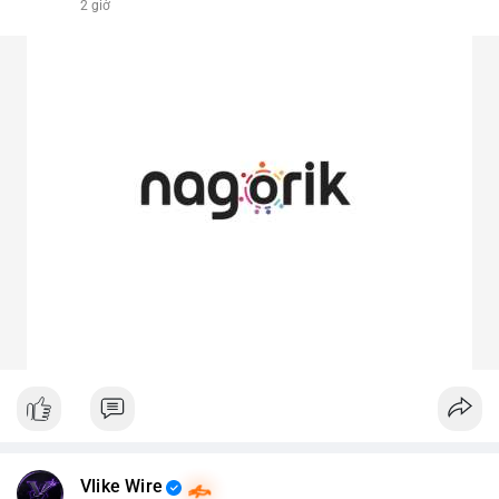
2 giờ
Vlike Wire