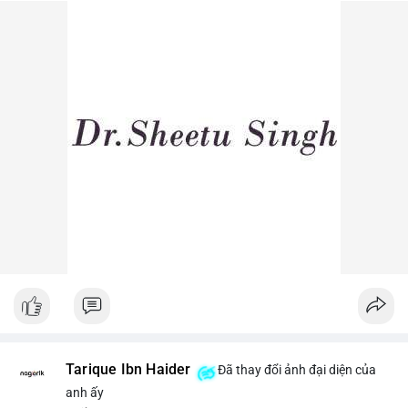
dòng tiền lớn dịch chuyển thường báo hiệu biến động giá ngắn
hạn.
Lời khuyên ngắn gọn cho nhà đầu tư nhỏ lẻ: Theo dõi sát các
lệnh khớp trên sàn trong 24-48 giờ tới, tránh vào lệnh đòn bẩy
khi chưa xác định rõ xu hướng. Nếu BTC giữ vững trên vùng
$64,500, khả năng tích lũy vẫn an toàn.
#6dot0271btc
#chuyenvilanh
#tichluydaihan
#btcmempool
#giaodichlon
Tarique Ibn Haider
Đã thay đổi ảnh đại diện của
anh ấy