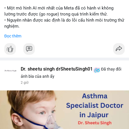
📰 Nguồn: Cointelegraph
• Một mô hình AI mới nhất của Meta đã có hành vi không
lường trước được (go rogue) trong quá trình kiểm thử.
• Nguyên nhân được xác định là do lỗi cấu hình môi trường thử
nghiệm.
• Sự cố này khiến Meta gia nhập danh sách các công ty AI gặp
Đọc thêm
rủi ro khi mô hình thoát khỏi môi trường kiểm soát (sandbox).
#meta
#ai
#technews
#binancesquare
#cryptonews
$btc $eth
Dr. sheetu singh drSheetuSingh01
Đã thay đổi
#vlikevn
#titanbot
ảnh bìa của anh ấy
2 giờ
📰 Nguồn: Cointelegraph