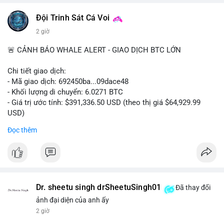
#vlikevn
#titanbot
Đội Trinh Sát Cá Voi
2 giờ
📰 Nguồn: Cointelegraph
🚨 CẢNH BÁO WHALE ALERT - GIAO DỊCH BTC LỚN
Chi tiết giao dịch:
- Mã giao dịch: 692450ba...09dace48
- Khối lượng di chuyển: 6.0271 BTC
- Giá trị ước tính: $391,336.50 USD (theo thị giá $64,929.99
USD)
- Thời gian: 05:19:52 2026-08-06 UTC
Đọc thêm
Nhận định phân tích hành vi của Cá voi dựa trên giao dịch này:
Khối lượng 6.0271 BTC tương đương gần 400 nghìn USD, mức
trung bình cao cho một giao dịch mua bán cá nhân. Việc di
chuyển một cụm BTC lớn trong thời điểm thị trường chưa bứt
phá cho thấy khả năng cá voi đang tái phân bổ tài sản, có thể
Dr. sheetu singh drSheetuSingh01
Đã thay đổi
là bước đệm chuyển lên sàn giao dịch tập trung để thanh
ảnh đại diện của anh ấy
khoản hóa, hoặc gom vào ví lạnh phục vụ tích lũy dài hạn.
2 giờ
Hành vi này tạo tâm lý thận trọng cho nhà đầu tư nhỏ lẻ, khi