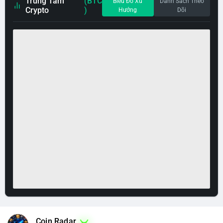
Trung Tâm
(BTC
Biểu Đồ Xu
Danh Sách Theo
Crypto
)
Hướng
Dõi
Coin Radar