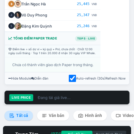
Trần Ngọc Hà
25,445
3
VNĐ
Võ Duy Phong
25,347
4
VNĐ
Đặng Kim Quỳnh
25,246
5
VNĐ
TỔNG ĐIỂM PAPER TRADE
TOP 5 · LIVE
Điểm live = số dư ví + ký quỹ + PnL chưa chốt · Chốt 12:00
ngày cuối tháng · Top 1 trên 20.000 đ nhận 30 ngày VIP Whale.
Chưa có thành viên giao dịch Paper trong tháng.
Hide Module
Diễn đàn
Auto-refresh (30s)
Refresh Now
Đang tải giá live...
LIVE PRICE
Tất cả
Văn bản
Hình ảnh
Video