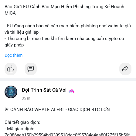
Báo Giới EU Cảnh Báo Mạo Hiểm Phishing Trong Kế Hoạch
MiCA
- EU đang cảnh báo về các mạo hiểm phishing nhờ website giả
và tài liệu giả lập
- Thú cưng bị mục tiêu khi tìm kiếm nhà cung cấp crypto có
giấy phép
- Sự cố liên quan đến quy định MiCA (Markets in Crypto-
Đọc thêm
Assets) tại EU
#binancesquare
#cryptonews
#mica
#security
$btc $eth
Đội Trinh Sát Cá Voi
#vlikevn
#titanbot
35 m
📰 Nguồn: Cointelegraph
🚨 CẢNH BÁO WHALE ALERT - GIAO DỊCH BTC LỚN
Chi tiết giao dịch:
- Mã giao dịch:
7d086aeb150b29594bd9399518dcc8f95784e4aa80f275f15b56f