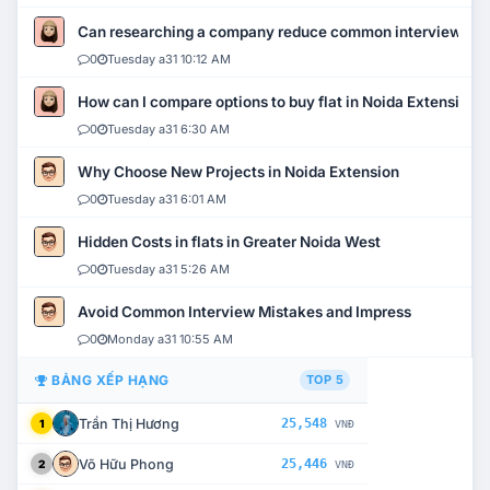
Can researching a company reduce common interview mi
0
Tuesday a31 10:12 AM
How can I compare options to buy flat in Noida Extension?
0
Tuesday a31 6:30 AM
Why Choose New Projects in Noida Extension
0
Tuesday a31 6:01 AM
Hidden Costs in flats in Greater Noida West
0
Tuesday a31 5:26 AM
Avoid Common Interview Mistakes and Impress
0
Monday a31 10:55 AM
BẢNG XẾP HẠNG
TOP 5
Trần Thị Hương
25,548
1
VNĐ
Võ Hữu Phong
25,446
2
VNĐ