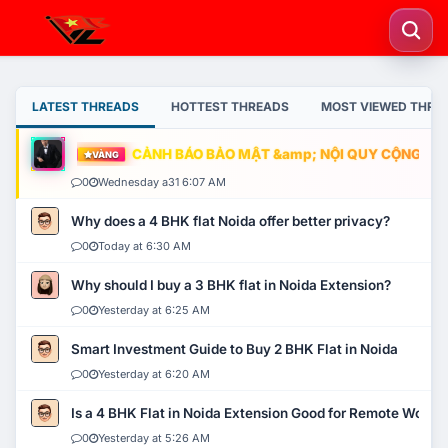
LATEST THREADS
HOTTEST THREADS
MOST VIEWED THRE
CẢNH BÁO BẢO MẬT &amp; NỘI QUY CỘNG ĐỒNG
VÀNG
0
Wednesday a31 6:07 AM
Why does a 4 BHK flat Noida offer better privacy?
0
Today at 6:30 AM
Why should I buy a 3 BHK flat in Noida Extension?
0
Yesterday at 6:25 AM
Smart Investment Guide to Buy 2 BHK Flat in Noida
0
Yesterday at 6:20 AM
Is a 4 BHK Flat in Noida Extension Good for Remote Work?
0
Yesterday at 5:26 AM