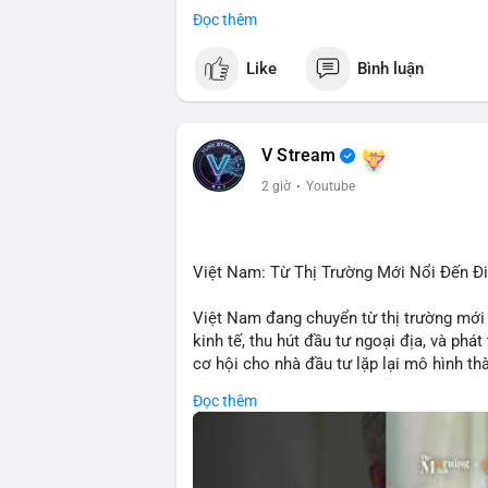
• CoinGecko: Jimothy The Raccoon, Pudgy
Đọc thêm
Tutorial.
• Google Trends: chủ đề bóng đá, địa ph
Like
Bình luận
• LunarCrush: Ethereum, Solana, Dogecoin
etc.
💬 DÒNG CHẢY TIN TỨC & TRUYỀN TH
V Stream
• Telegram: US Senate tiến hành bỏ phiếu
2 giờ
·
Youtube
nhu cầu.
• Binance Square: nhiều trader short, cả
• Binance announcements: hỗ trợ cổ phiế
• Tin tức gần đây: Bitcoin exploit, Bybi
Việt Nam: Từ Thị Trường Mới Nổi Đến 
crypto.
Việt Nam đang chuyển từ thị trường mới
💡 NHẬN ĐỊNH & KHUYẾN NGHỊ:
kinh tế, thu hút đầu tư ngoại địa, và phát
• Tâm lý ngắn hạn: sợ hãi, giảm khối lượ
cơ hội cho nhà đầu tư lặp lại mô hình t
• Khuyến nghị: giữ cẩn thận, tránh short, 
tảng crypto tại Việt Nam cũng tăng trưở
Đọc thêm
đầu tư toàn cầu.
📊 Nguồn: Radar Tâm Lý Thị Trường
🎥 Xem video trực tiếp tại: