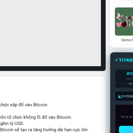
Demo1
⚡ TITA
BTC
----
--%
SYSTEM:
chức sắp đổ vào Bitcoin
ốn tổ chức khổng lồ đổ vào Bitcoin.
Trợ lý A
nghìn tỷ USD.
itcoin sẽ tạo ra tăng trưởng dài hạn cực lớn.