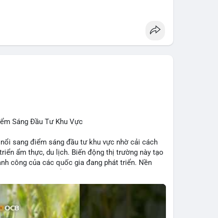
 Penguins, StonkBroker, Cysic, Cronos, Sui,
ương, không liên quan crypto.
, Chainlink, Litecoin, Tesla, UFC, Premier League,
ÔNG:
 Clarity Act, IMF nói stablecoin địa phương tăng
nh báo “short entry”, “điểm mua bán” giảm.
u Apple, IBM, airdrop MMT, competition.
t hack, XRP amendments, Trump media rút khỏi
Điểm Sáng Đầu Tư Khu Vực
 nổi sang điểm sáng đầu tư khu vực nhờ cải cách
 triển ẩm thực, du lịch. Biến động thị trường này tạo
ng, người bán tăng.
hành công của các quốc gia đang phát triển. Nền
tập trung vào stablecoin, theo dõi US legislation.
ng nhờ chính sách ổn định và sự quan tâm từ nhà