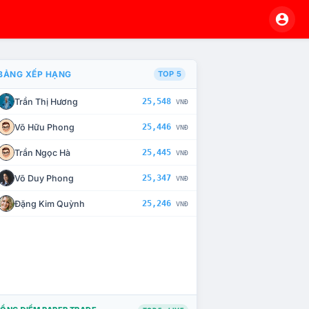
BẢNG XẾP HẠNG
TOP 5
Trần Thị Hương
25,548
VNĐ
À CHẾ TÀI XỬ LÝ VI PHẠM
Võ Hữu Phong
25,446
VNĐ
Trần Ngọc Hà
25,445
VNĐ
Võ Duy Phong
25,347
VNĐ
Đặng Kim Quỳnh
25,246
VNĐ