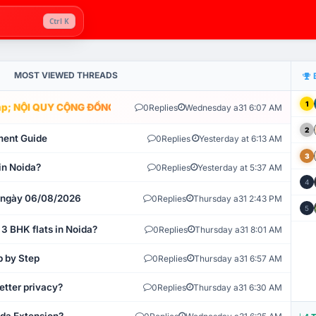
Ctrl K
MOST VIEWED THREADS
1
; NỘI QUY CỘNG ĐỒNG VLIKE.VN: HỆ THỐNG GIÁM SÁT TỰ ĐỘNG V
0
Replies
Wednesday a31 6:07 AM
2
ment Guide
0
Replies
Yesterday at 6:13 AM
3
in Noida?
0
Replies
Yesterday at 5:37 AM
4
t ngày 06/08/2026
0
Replies
Thursday a31 2:43 PM
5
 3 BHK flats in Noida?
0
Replies
Thursday a31 8:01 AM
p by Step
0
Replies
Thursday a31 6:57 AM
etter privacy?
0
Replies
Thursday a31 6:30 AM