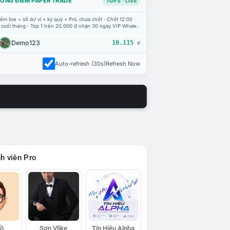
ỔNG ĐIỂM PAPER TRADE
TOP 5 · LIVE
ểm live = số dư ví + ký quỹ + PnL chưa chốt · Chốt 12:00
 cuối tháng · Top 1 trên 20.000 đ nhận 30 ngày VIP Whale.
Demo123
10.115
đ
Auto-refresh (30s)
Refresh Now
h viên Pro
Hồ
Sơn Vlike
Tín Hiệu Alpha