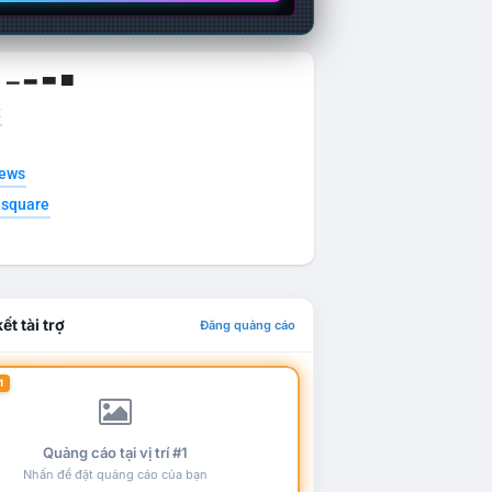
g ▁ ▂ ▃ ▄
t
news
esquare
ết tài trợ
Đăng quảng cáo
1
Quảng cáo tại vị trí #1
Nhấn để đặt quảng cáo của bạn