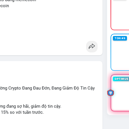
ng sử dụng đòn bẩy cao trong 24 giờ tới khi dòng
ecoin
cùng.
o
mempool
#áplựcbántiềmnăng
TON #9
OPTIMUS 
rường Crypto Đang Đau Đớn, Đang Giảm Độ Tin Cậy
ờng đang sợ hãi, giảm độ tin cậy.
 15% so với tuần trước.