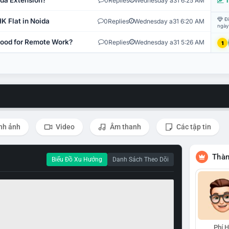
ida Extension?
0
Replies
Wednesday a31 6:25 AM
T
Đi
K Flat in Noida
0
Replies
Wednesday a31 6:20 AM
ngày
 Good for Remote Work?
0
Replies
Wednesday a31 5:26 AM
1
nh ảnh
Video
Âm thanh
Các tập tin
Thàn
Biểu Đồ Xu Hướng
Danh Sách Theo Dõi
Phí 