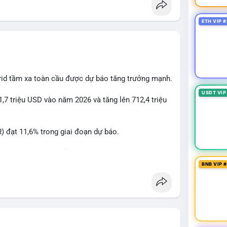
ETH VIP #
rid tầm xa toàn cầu được dự báo tăng trưởng mạnh.
USDT VIP
1,7 triệu USD vào năm 2026 và tăng lên 712,4 triệu
 đạt 11,6% trong giai đoạn dự báo.
à nhà đầu tư trong lĩnh vực công nghệ ô tô xanh.
BNB VIP 
ncầu