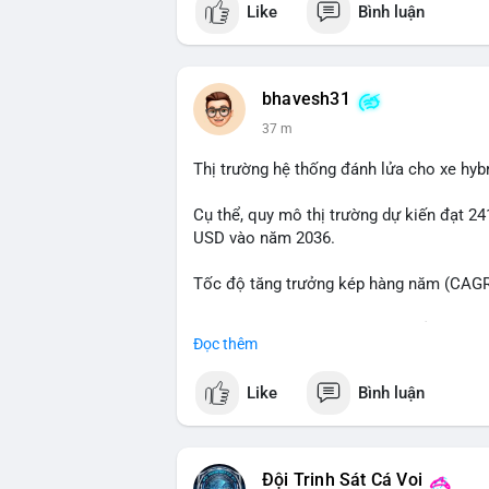
Like
Bình luận
📰 Nguồn: Cointelegraph
bhavesh31
38 m
Thị trường hệ thống đánh lửa cho xe hyb
Cụ thể, quy mô thị trường dự kiến đạt 24
USD vào năm 2036.
Tốc độ tăng trưởng kép hàng năm (CAGR)
Đây là cơ hội lớn cho các nhà sản xuất v
Đọc thêm
#xehybrid
#côngnghệôtô
#thịtrườngtoà
Like
Bình luận
Đội Trinh Sát Cá Voi