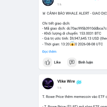
1 h
🚨 CẢNH BÁO WHALE ALERT - GIAO DỊ
Chi tiết giao dịch:
- Mã giao dịch: dc70ac995b3910ddbca7
- Khối lượng di chuyển: 153.0031 BTC
- Giá trị ước tính: $9,947,645.13 USD (th
- Thời gian: 13:20
0 2026-08-08 UTC
Đọc thêm
Nhận định phân tích hành vi của Cá voi:
153 BTC trị giá gần 10 triệu USD được l
Like
Bình luận
nhất. Khối lượng này không quá lớn để 
chức hoặc nhà đầu tư lớn đang tái cơ c
thường là bước chuẩn bị cho lệnh bán tr
nhận là ví lạnh không kết nối internet, k
Vlike Wire
lực bán ngắn hạn. Thời điểm cuối tuần, 
1 h
$65,000 có thể mạnh hơn bình thường kh
T. Rowe Price thêm memecoin vào ETF c
Lời khuyên ngắn gọn cho nhà đầu tư nhỏ 
Theo dõi xác nhận của giao dịch này. Nếu
- T. Rowe Price ($1.9T) mở rộng ETF cr