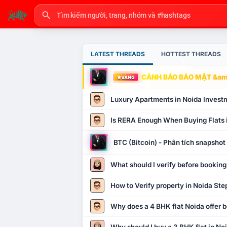
LATEST THREADS
HOTTEST THREADS
CẢNH BÁO BẢO MẬT &amp
VÀNG
Luxury Apartments in Noida Invest
Is RERA Enough When Buying Flats 
BTC (Bitcoin) - Phân tích snapsho
What should I verify before booking
How to Verify property in Noida Ste
Why does a 4 BHK flat Noida offer b