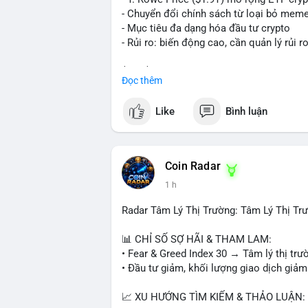
nhịp điều chỉnh ngắn hạn. Tuyệt đối khô
- Chuyển đổi chính sách từ loại bỏ mem
tiền lớn chưa xác định rõ đích đến cuối 
- Mục tiêu đa dạng hóa đầu tư crypto
- Rủi ro: biến động cao, cần quản lý rủi r
#153btc
#10triệuusd
#chuyểnvílớn
#btc
$btc $eth
Đọc thêm
#vlikevn
#titanbot
Like
Bình luận
📰 Nguồn: CoinDesk
Coin Radar
1 h
Radar Tâm Lý Thị Trường: Tâm Lý Thị T
📊 CHỈ SỐ SỢ HÃI & THAM LAM:
• Fear & Greed Index 30 → Tâm lý thị trư
• Đầu tư giảm, khối lượng giao dịch giảm
📈 XU HƯỚNG TÌM KIẾM & THẢO LUẬN: