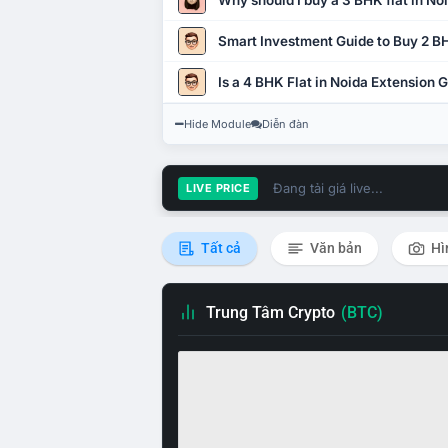
Why should I buy a 3 BHK flat in No
Smart Investment Guide to Buy 2 BH
Is a 4 BHK Flat in Noida Extension
Hide Module
Diễn đàn
Đang tải giá live...
LIVE PRICE
Tất cả
Văn bản
Hì
Trung Tâm Crypto
(BTC)