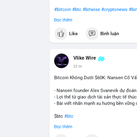
#bitcoin
#btc
#bitwise
#cryptonews
#bi
Đọc thêm
$btc
Like
Bình luận
#vlikevn
#titanbot
📰 Nguồn: CoinDesk
Vlike Wire
22 m
Bitcoin Không Dưới $60K: Nansen Cố Vấ
- Nansen founder Alex Svanevik dự đoán
- Lợi thế từ giao dịch tài sản thực tế thú
- Bài viết nhấn mạnh xu hướng bền vững 
$btc
#btc
Đọc thêm
#vlikevn
#titanbot