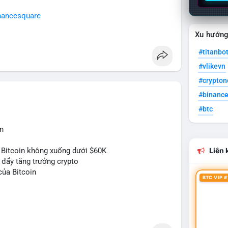
nancesquare
Xu hướn
#titanbo
#vlikevn
#crypto
#binanc
#btc
n
 Bitcoin không xuống dưới $60K
Liên k
c đẩy tăng trưởng crypto
của Bitcoin
BTC VIP #