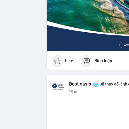
Like
Bình luận
Best oasis
Đã thay đổi ảnh 
10 m