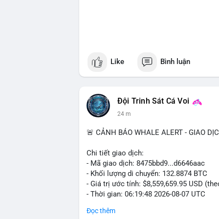
Like
Bình luận
Đội Trinh Sát Cá Voi
24 m
🚨 CẢNH BÁO WHALE ALERT - GIAO DỊ
Chi tiết giao dịch:
- Mã giao dịch: 8475bbd9...d6646aac
- Khối lượng di chuyển: 132.8874 BTC
- Giá trị ước tính: $8,559,659.95 USD (th
- Thời gian: 06:19:48 2026-08-07 UTC
Đọc thêm
Nhận định phân tích: