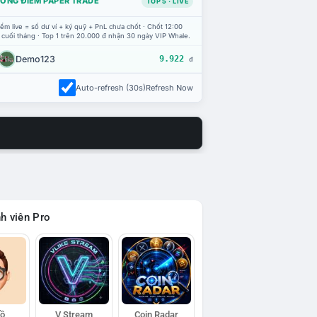
ỔNG ĐIỂM PAPER TRADE
TOP 5 · LIVE
ểm live = số dư ví + ký quỹ + PnL chưa chốt · Chốt 12:00
 cuối tháng · Top 1 trên 20.000 đ nhận 30 ngày VIP Whale.
Demo123
9.922
đ
Auto-refresh (30s)
Refresh Now
h viên Pro
Hồ
V Stream
Coin Radar