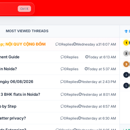
Ctrl K
MOST VIEWED THREADS
1
; NỘI QUY CỘNG ĐỒNG VLIKE.VN: HỆ THỐNG GIÁM SÁT TỰ ĐỘNG V
0
Replies
Wednesday a31 6:07 AM
2
ment Guide
0
Replies
Today at 6:13 AM
3
in Noida?
0
Replies
Today at 5:37 AM
4
t ngày 06/08/2026
0
Replies
Yesterday at 2:43 PM
5
 3 BHK flats in Noida?
0
Replies
Yesterday at 8:01 AM
p by Step
0
Replies
Yesterday at 6:57 AM
etter privacy?
0
Replies
Yesterday at 6:30 AM