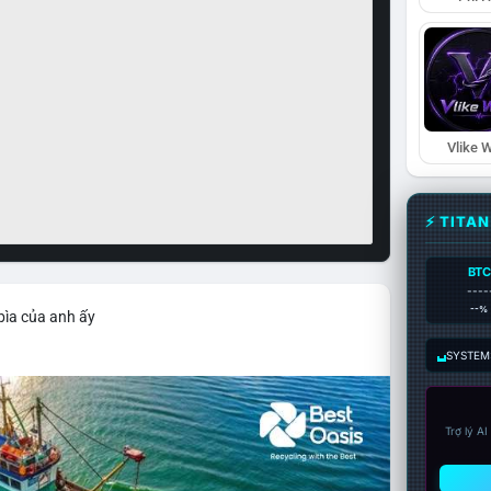
Vlike W
⚡ TITA
BTC
----
--%
bìa của anh ấy
SYSTEM:
Trợ lý A