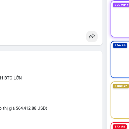
SOL VIP #
ADA #6
CH BTC LỚN
DOGE #7
eo thị giá $64,412.88 USD)
TRX #8