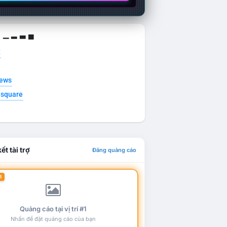
g ▁ ▂ ▃ ▄
t
news
esquare
ết tài trợ
Đăng quảng cáo
1
Quảng cáo tại vị trí #1
Nhấn để đặt quảng cáo của bạn