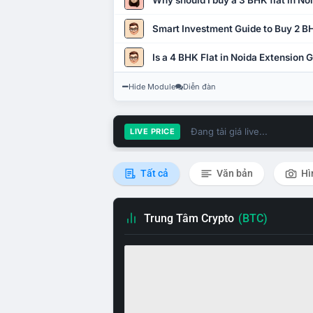
Why should I buy a 3 BHK flat in No
Smart Investment Guide to Buy 2 BH
Is a 4 BHK Flat in Noida Extension
Hide Module
Diễn đàn
Đang tải giá live...
LIVE PRICE
Tất cả
Văn bản
Hì
Trung Tâm Crypto
(BTC)