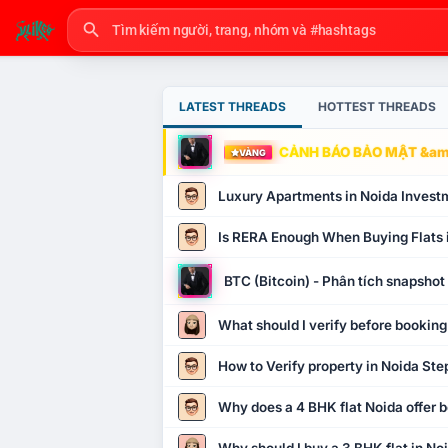
LATEST THREADS
HOTTEST THREADS
CẢNH BÁO BẢO MẬT &amp
VÀNG
Luxury Apartments in Noida Invest
Is RERA Enough When Buying Flats 
BTC (Bitcoin) - Phân tích snapsho
What should I verify before booking
How to Verify property in Noida Ste
Why does a 4 BHK flat Noida offer b