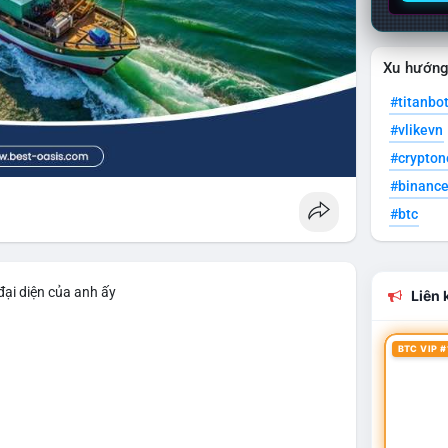
Xu hướn
#titanbo
#vlikevn
#crypto
#binanc
#btc
đại diện của anh ấy
Liên k
BTC VIP #