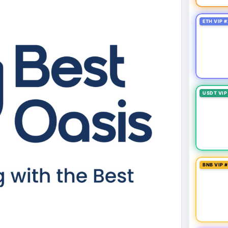
ETH VIP #
USDT VIP
BNB VIP 