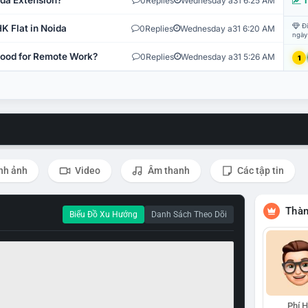
ida Extension?
0
Replies
Wednesday a31 6:25 AM
T
Đi
K Flat in Noida
0
Replies
Wednesday a31 6:20 AM
ngày
 Good for Remote Work?
0
Replies
Wednesday a31 5:26 AM
1
nh ảnh
Video
Âm thanh
Các tập tin
Thàn
Biểu Đồ Xu Hướng
Danh Sách Theo Dõi
Phí 