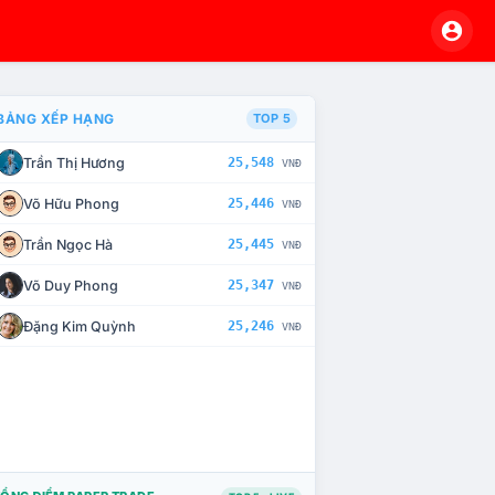
BẢNG XẾP HẠNG
TOP 5
Trần Thị Hương
25,548
VNĐ
À CHẾ TÀI XỬ LÝ VI PHẠM
Võ Hữu Phong
25,446
VNĐ
Trần Ngọc Hà
25,445
VNĐ
Võ Duy Phong
25,347
VNĐ
Đặng Kim Quỳnh
25,246
VNĐ