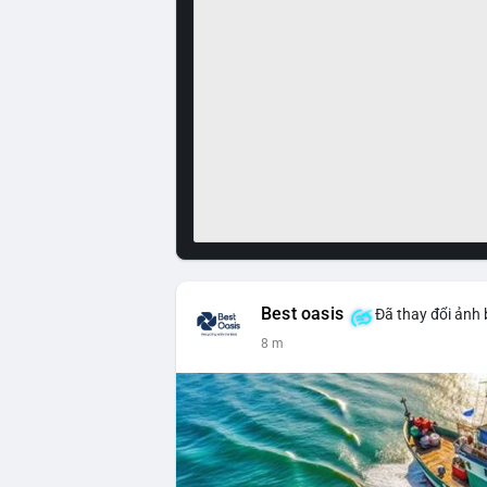
Best oasis
Đã thay đổi ảnh 
8 m