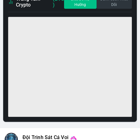
Crypto
)
Hướng
Dõi
Đội Trinh Sát Cá Voi