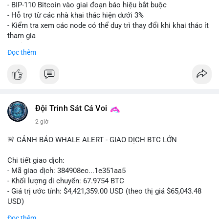
Lời khuyên: Nhà đầu tư nhỏ lẻ nên thận trọng quan sát biến
- BIP-110 Bitcoin vào giai đoạn báo hiệu bắt buộc
động thanh khoản trong 24-48 giờ tới. Tránh hành động theo
- Hỗ trợ từ các nhà khai thác hiện dưới 3%
cảm xúc, hãy chờ xác nhận điểm đến của số BTC này trước khi
- Kiểm tra xem các node có thể duy trì thay đổi khi khai thác ít
điều chỉnh vị thế.
tham gia
- Thảo luận về phương án hard fork dự phòng nếu cần
Đọc thêm
#556btc
#36trusd
#cavoichuyentien
#aplucban
#tichluydaihan
$btc
#btc
#vlikevn
#titanbot
📰 Nguồn: Cointelegraph
Đội Trinh Sát Cá Voi
2 giờ
🚨 CẢNH BÁO WHALE ALERT - GIAO DỊCH BTC LỚN
Chi tiết giao dịch:
- Mã giao dịch: 384908ec...1e351aa5
- Khối lượng di chuyển: 67.9754 BTC
- Giá trị ước tính: $4,421,359.00 USD (theo thị giá $65,043.48
USD)
- Thời gian: 21:19:29 2026-08-08 UTC
Đọc thêm