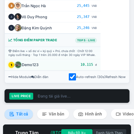
Trần Ngọc Hà
25,445
3
VNĐ
Võ Duy Phong
25,347
4
VNĐ
Đặng Kim Quỳnh
25,246
5
VNĐ
TỔNG ĐIỂM PAPER TRADE
TOP 5 · LIVE
Điểm live = số dư ví + ký quỹ + PnL chưa chốt · Chốt 12:00
ngày cuối tháng · Top 1 trên 20.000 đ nhận 30 ngày VIP Whale.
Demo123
10.115
1
đ
Hide Module
Diễn đàn
Auto-refresh (30s)
Refresh Now
Đang tải giá live...
LIVE PRICE
Tất cả
Văn bản
Hình ảnh
Video
Trung Tâm
(BTC
Biểu Đồ Xu
Danh Sách Theo