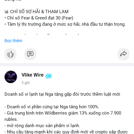
#sand
#bitgo
#solana
#stablecoin
#regulation
📊 CHỈ SỐ SỢ HÃI & THAM LAM
$btc $eth $sol $xrp $cc $sky $sand $skr
#skr
• Chỉ số Fear & Greed đạt 30 (Fear)
• Tâm lý thị trường đang ở mức sợ hãi, nhà đầu tư thận trọng.
#vlikevn
#titanbot
📈 XU HƯỚNG TÌM KIẾM & THẢO LUẬN
Đọc thêm
📰 Nguồn: Decrypt
• CoinGecko Trending: PENGU, TUT, ACE, CASHCAT, ANSEM,
STONKBROKER, UNI
• LunarCrush Trending: Ethereum, Solana, Dogecoin, Polkadot,
Chainlink, Taylor Swift, Tesla
• Google Trends Việt Nam: Real Madrid, Giao hữu câu lạc bộ,
Tinh hà say hi
Vlike Wire
5 giờ
💬 DÒNG CHẢY TIN TỨC & TRUYỀN THÔNG
• Binance Square: Cộng đồng đang tranh luận về lệnh
Doanh số ví lạnh tại Nga tăng gấp đôi trước thềm luật mới
Long/Short, kỳ vọng vào các kèo $ACE, $RAVE và lo ngại tin
xấu từ SpaceX/Musk.
- Doanh số ví phần cứng tại Nga tăng hơn 100%.
• Tin tức quốc tế: US spot Bitcoin ETFs ghi nhận dòng tiền 1 tỷ
- Giá trung bình trên Wildberries giảm 13% xuống còn 7.900
USD; Nansen founder dự báo Bitcoin không dưới 60K; Chi tiêu
rubles.
thẻ Crypto đạt ATH 759 triệu USD.
- mở rộng danh mục sản phẩm ví lạnh.
• Thông báo Binance: Hỗ trợ cổ tức Apple/IBM qua bStocks;
- Nhu cầu tăng mạnh khi các quy định mới về crypto sắp được