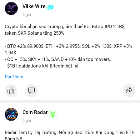
Vlike Wire
5 giờ
Crypto hồi phục sau Trump giảm thuế EU; BitGo IPO 2,1B$;
token SKR Solana tăng 250%
- BTC +2% 89.900$; ETH +2% 2.995$; SOL +2% 130$; XRP +3%
1.94$.
- CC +15%, SKY +11%, SAND +10% dẫn top movers.
- $1B liquidations khi Bitcoin bật lại.
- Trump hủy thuế EU, tín hiệu giảm áp lực.
Đọc thêm
- Vitalik đề xuất DVT staking cho Ethereum.
- BitGo IPO 18$/cổ phiếu, trị giá ~2B$.
- Senate Ag Committee tiến hành Clarity Act.
- Newrez tính crypto vào điều kiện vay nhà.
- HK cấp giấy phép stablecoin mới.
- Tòa án Nga công nhận crypto là tài sản.
Coin Radar
- Trump hy vọng ký bill cấu trúc thị trường crypto.
5 giờ
- Saga EVM bị hack 7M$, quỹ trộm chuyển sang Ethereum.
- Steak ’n Shake thưởng BTC cho nhân viên.
Radar Tâm Lý Thị Trường: Nỗi Sợ Bao Trùm Khi Dòng Tiền ETF
#binancesquare
#cryptonews
#btc
#eth
#sol
#xrp
#cc
#sky
Bùng Nổ