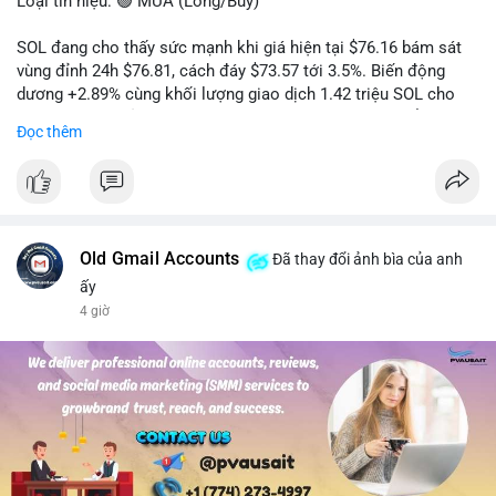
Loại tín hiệu: 🟢 MUA (Long/Buy)
SOL đang cho thấy sức mạnh khi giá hiện tại $76.16 bám sát
vùng đỉnh 24h $76.81, cách đáy $73.57 tới 3.5%. Biến động
dương +2.89% cùng khối lượng giao dịch 1.42 triệu SOL cho
thấy lực cầu chủ động đang chiếm ưu thế, phe mua kiểm soát
Đọc thêm
hoàn toàn nhịp điều chỉnh.
Khuyến nghị giao dịch cụ thể:
- Vùng Entry: 75.80 - 76.20 (chờ retest vùng kháng cự cũ thành
hỗ trợ)
- Mục tiêu chốt lời: TP1: 77.50, TP2: 78.80
Old Gmail Accounts
Đã thay đổi ảnh bìa của anh
- Cắt lỗ: 74.90 (dưới vùng hỗ trợ gần nhất)
ấy
4 giờ
Quản trị vốn: Khối lượng vào lệnh tối đa 2-3% tài khoản, ưu tiên
chốt 50% vị thế tại TP1 và dời stop loss về điểm hòa vốn.
#solusdt
#longsol
#vung76
#breakoutsol
#lenhmuasol