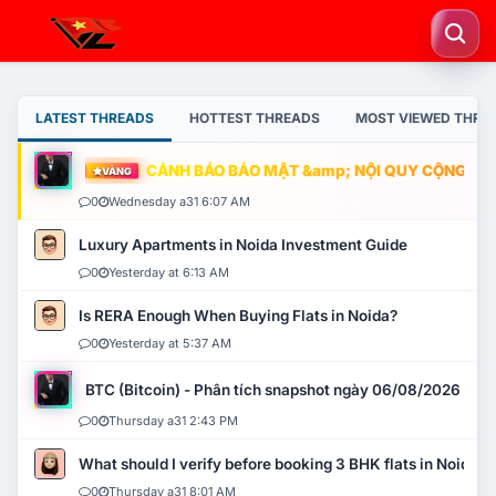
LATEST THREADS
HOTTEST THREADS
MOST VIEWED THRE
CẢNH BÁO BẢO MẬT &amp; NỘI QUY CỘNG ĐỒNG
VÀNG
0
Wednesday a31 6:07 AM
Luxury Apartments in Noida Investment Guide
0
Yesterday at 6:13 AM
Is RERA Enough When Buying Flats in Noida?
0
Yesterday at 5:37 AM
BTC (Bitcoin) - Phân tích snapshot ngày 06/08/2026
0
Thursday a31 2:43 PM
What should I verify before booking 3 BHK flats in Noida?
0
Thursday a31 8:01 AM