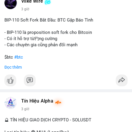
Vlike Wire
này có thể phản ánh ba kịch bản chính: thứ nhất, cá voi đang
chuẩn bị thanh khoản bằng cách chuyển lên sàn giao dịch, tạo
3 giờ
áp lực bán tiềm năng; thứ hai, tài sản được chuyển vào ví lạnh
để nắm giữ dài hạn, thể hiện niềm tin vào xu hướng tăng; thứ
BIP-110 Soft Fork Bắt Đầu: BTC Gặp Báo Tình
ba, hành vi chia tách hoặc tái cấu trúc danh mục nhằm phân
tán rủi ro. Với mức giá 65K, khối lượng này không quá lớn để
- BIP-110 là proposition soft fork cho Bitcoin
gây sốc thanh khoản tức thời, nhưng vẫn đủ sức tạo biến động
- Có ít hỗ trợ từ礿ng cường
tâm lý ngắn hạn nếu hướng đến sàn tập trung.
- Các chuyên gia cũng phản đối mạnh
Lời khuyên cho nhà đầu tư nhỏ lẻ:
$btc
#btc
Theo dõi các giao dịch tiếp theo từ cùng địa chỉ ví để xác nhận
Đọc thêm
hướng đi của dòng tiền. Tránh hành động theo cảm xúc, ưu
#vlikevn
#titanbot
tiên quản trị rủi ro và không mở vị thế lớn trước khi có tín hiệu
rõ ràng về đích đến của số BTC này.
📰 Nguồn: CoinDesk
#94dot58btc
#vilanh
#chuyentiencavoi
#btcmempool
#dongtienlon
Tín Hiệu Alpha
3 giờ
🔮 TÍN HIỆU GIAO DỊCH CRYPTO - SOLUSDT