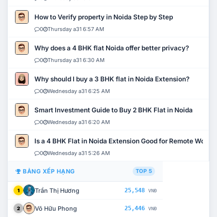
How to Verify property in Noida Step by Step
0
Thursday a31 6:57 AM
Why does a 4 BHK flat Noida offer better privacy?
0
Thursday a31 6:30 AM
Why should I buy a 3 BHK flat in Noida Extension?
0
Wednesday a31 6:25 AM
Smart Investment Guide to Buy 2 BHK Flat in Noida
0
Wednesday a31 6:20 AM
Is a 4 BHK Flat in Noida Extension Good for Remote Work?
0
Wednesday a31 5:26 AM
BẢNG XẾP HẠNG
TOP 5
Trần Thị Hương
25,548
1
VNĐ
Võ Hữu Phong
25,446
2
VNĐ