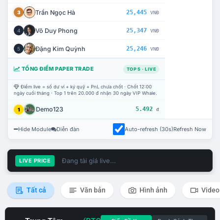
Trần Ngọc Hà
25,445
3
VNĐ
Võ Duy Phong
25,347
4
VNĐ
Đặng Kim Quỳnh
25,246
5
VNĐ
TỔNG ĐIỂM PAPER TRADE
TOP 5 · LIVE
Điểm live = số dư ví + ký quỹ + PnL chưa chốt · Chốt 12:00
ngày cuối tháng · Top 1 trên 20.000 đ nhận 30 ngày VIP Whale.
Demo123
5.492
1
đ
Hide Module
Diễn đàn
Auto-refresh (30s)
Refresh Now
Đang tải giá live...
LIVE PRICE
Tất cả
Văn bản
Hình ảnh
Video