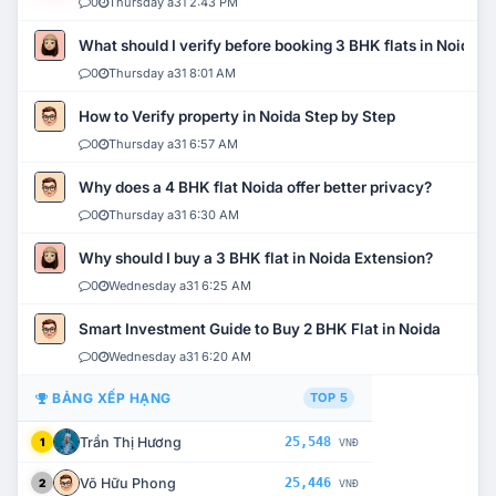
0
Thursday a31 2:43 PM
What should I verify before booking 3 BHK flats in Noida?
0
Thursday a31 8:01 AM
How to Verify property in Noida Step by Step
0
Thursday a31 6:57 AM
Why does a 4 BHK flat Noida offer better privacy?
0
Thursday a31 6:30 AM
Why should I buy a 3 BHK flat in Noida Extension?
0
Wednesday a31 6:25 AM
Smart Investment Guide to Buy 2 BHK Flat in Noida
0
Wednesday a31 6:20 AM
BẢNG XẾP HẠNG
TOP 5
Trần Thị Hương
25,548
1
VNĐ
Võ Hữu Phong
25,446
2
VNĐ