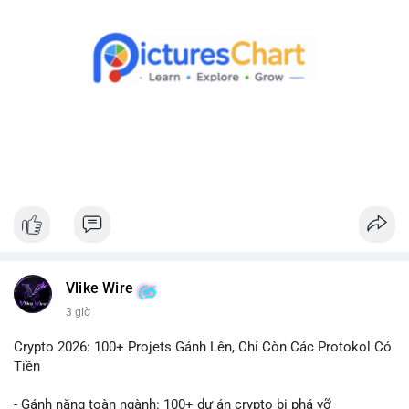
Theo dõi xác nhận giao dịch và dòng tiền tiếp theo. Nếu BTC
được chuyển đến ví sàn, hãy cân nhắc quản trị rủi ro, tránh
hành động theo cảm xúc. Nếu chuyển sang ví lạnh, đây là tín
hiệu tích cực cho xu hướng dài hạn.
#1756513btc
#vilanh
#tichluydaihan
#giaodichlon
#mempoolbtc
Vlike Wire
3 giờ
Crypto 2026: 100+ Projets Gánh Lên, Chỉ Còn Các Protokol Có
Tiền
- Gánh nặng toàn ngành: 100+ dự án crypto bị phá vỡ