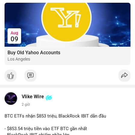
Aug
09
Buy Old Yahoo Accounts
Los Angeles
Vlike Wire
2 giờ
BTC ETFs nhận $853 triệu, BlackRock IBIT dẫn đầu
- $853.54 triệu tiền vào ETF BTC gần nhất
- BlackRock IBIT chiếm phần lớn