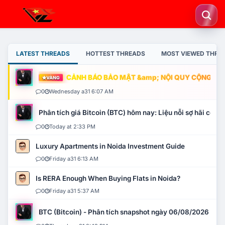
LATEST THREADS
HOTTEST THREADS
MOST VIEWED THRE
CẢNH BÁO BẢO MẬT &amp; NỘI QUY CỘNG ĐỒNG
VÀNG
0
Wednesday a31 6:07 AM
Phân tích giá Bitcoin (BTC) hôm nay: Liệu nỗi sợ hãi có mở 
0
Today at 2:33 PM
Luxury Apartments in Noida Investment Guide
0
Friday a31 6:13 AM
Is RERA Enough When Buying Flats in Noida?
0
Friday a31 5:37 AM
BTC (Bitcoin) - Phân tích snapshot ngày 06/08/2026