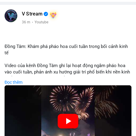
V Stream
36 m
·
Youtube
Đồng Tâm: Khám phá pháo hoa cuối tuần trong bối cảnh kinh
tế
Video của kênh Đồng Tâm ghi lại hoạt động ngắm pháo hoa
vào cuối tuần, phản ánh xu hướng giải trí phổ biến khi nền kinh
tế ổn định. Sự kiện này có thể cho thấy người tiêu dùng ưu tiên
Đọc thêm
trải nghiệm hơn là đầu tư vào tài sản vật chất. Trong bối cảnh
lãi suất ổn định và thị trường crypto ổn định, hoạt động giải trí
như vậy thường tăng trưởng khi người dân có khả năng chi
tiêu. Tuy nhiên, sự ưu tiên giải trí có thể ảnh hưởng đến tỷ lệ
tiết kiệm hoặc đầu tư vào crypto nếu người tiêu dùng chuyển
hướng ngân sách.
🎥 Xem video trực tiếp tại: