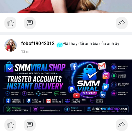
fobof19042012
Đã thay đổi ảnh bìa của anh ấy
12 m