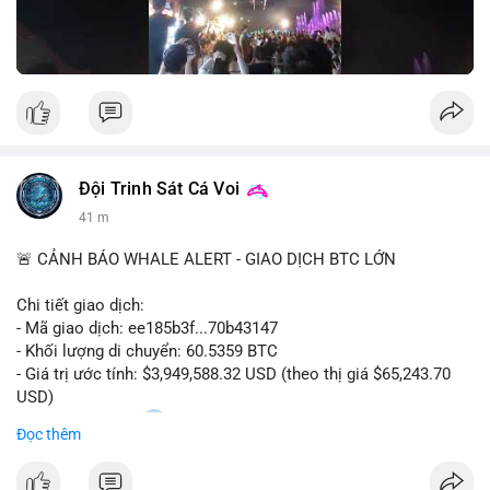
Nguồn: Đồng Tâm
Đội Trinh Sát Cá Voi
41 m
🚨 CẢNH BÁO WHALE ALERT - GIAO DỊCH BTC LỚN
Chi tiết giao dịch:
- Mã giao dịch: ee185b3f...70b43147
- Khối lượng di chuyển: 60.5359 BTC
- Giá trị ước tính: $3,949,588.32 USD (theo thị giá $65,243.70
USD)
- Thời gian: 15:20
1 2026-08-09 UTC
Đọc thêm
Nhận định phân tích: