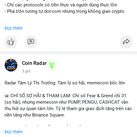
- Chỉ các protocole có tiền thực và người dùng thực tồn
- Phá trộn tương tự dot-com nhưng trong không gian crypto
$btc $eth
Đọc thêm
#vlikevn
#titanbot
📰 Nguồn: CoinDesk
Coin Radar
3 giờ
Radar Tâm Lý Thị Trường: Tâm lý sợ hãi, memecoin bốc lên
📊 CHỈ SỐ SỢ HÃI & THAM LAM: Chỉ số Fear & Greed chỉ 31
(sợ hãi), nhưng memecoin như PUMP, PENGU, CASHCAT vẫn
thu hút sự quan tâm lớn. Tỷ lệ tham gia giao dịch tăng trên các
nền tảng như Binance Square.
📈 XU HƯỚNG TÌM KIẾM & THẢO LUẬN: TUT, PUMP, PENGU,
Đọc thêm
CASHCAT, SUI, TAO xuất hiện nhiều trong tìm kiếm Việt Nam