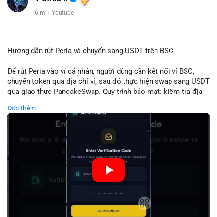
6 m
·
Youtube
Hướng dẫn rút Peria và chuyển sang USDT trên BSC
Để rút Peria vào ví cá nhân, người dùng cần kết nối ví BSC,
chuyển token qua địa chỉ ví, sau đó thực hiện swap sang USDT
qua giao thức PancakeSwap. Quy trình bảo mật: kiểm tra địa
chỉ, xác nhận giao dịch, tránh phí gas cao bằng cách chọn thời
Đọc thêm
điểm phù hợp. Khi hoàn thành, USDT lưu trữ an toàn trong ví
BSC, có thể chuyển sang các nền tảng khác hoặc bán. Hướng
dẫn chi tiết giúp người mới tránh sai lầm và tối ưu chi phí.
🎥 Xem video trực tiếp tại:
Nguồn: Đồng Tâm
#peria
#usdt