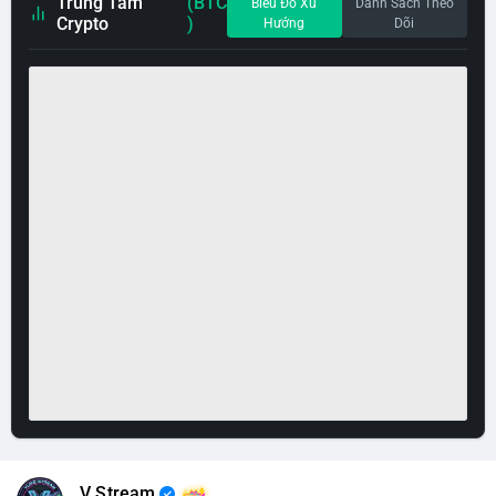
Trung Tâm
(BTC
Biểu Đồ Xu
Danh Sách Theo
Crypto
)
Hướng
Dõi
V Stream