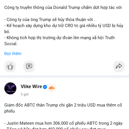
dịch. Việc di chuyển một phần nhỏ trong tổng nắm giữ cho
thấy cá voi đang thăm dò thanh khoản thị trường trước khi có
Công ty truyền thông của Donald Trump chấm dứt hợp tác với
hành động lớn hơn.
- Công ty của ông Trump sẽ hủy thỏa thuận với .
Lời khuyên cho nhà đầu tư nhỏ lẻ: Theo dõi xác nhận giao dịch
- Kế hoạch xây dựng kho dự trữ CRO trị giá nhiều tỷ USD bị hủy
và dòng tiền tiếp theo từ ví nguồn. Khối lượng này chưa đủ tạo
bỏ.
áp lực bán mạnh, nhưng nếu xuất hiện thêm 2-3 giao dịch
- Không tích hợp thị trường dự đoán lên mạng xã hội Truth
tương tự trong 24 giờ tới, khả năng cao là sóng điều chỉnh
Social.
ngắn hạn. Giữ tỷ trọng danh mục hợp lý, tránh FOMO mua đuổi
Đọc thêm
ở vùng giá hiện tại.
#binancesquare
#cryptonews
#cro
#trump
#truthsocial
#12dot1btc
#786kusd
#dichuyenvinuong
#khangcu64900
$cro
#mempoolbtc
#vlikevn
#titanbot
Vlike Wire
📰 Nguồn: Cointelegraph
5 giờ
Giám đốc ABTC thân Trump chi gần 2 triệu USD mua thêm cổ
phiếu
- Justin Mateen mua hơn 306.000 cổ phiếu ABTC trong 2 ngày.