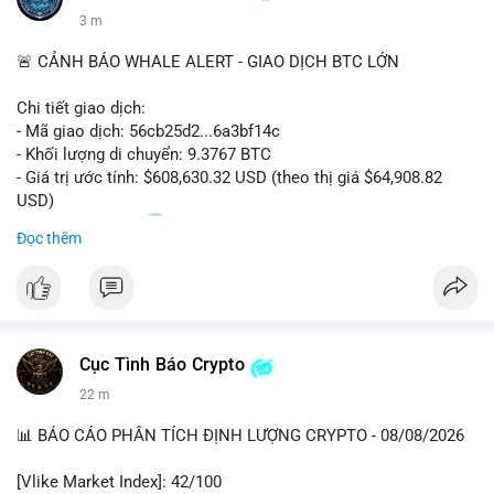
3 m
🚨 CẢNH BÁO WHALE ALERT - GIAO DỊCH BTC LỚN
Chi tiết giao dịch:
- Mã giao dịch: 56cb25d2...6a3bf14c
- Khối lượng di chuyển: 9.3767 BTC
- Giá trị ước tính: $608,630.32 USD (theo thị giá $64,908.82
USD)
- Thời gian: 02:20
0 2026-08-08 UTC
Đọc thêm
Nhận định phân tích:
Giao dịch gần 610 nghìn USD được thực hiện trong khung giờ
sáng sớm, thời điểm thanh khoản mỏng, cho thấy chủ ví ưu
tiên sự riêng tư hơn là tốc độ khớp lệnh. Với khối lượng trung
Cục Tình Báo Crypto
bình lớn này, khả năng cao là cá voi đang tái phân bổ tài sản
giữa các ví nóng hoặc chuyển sang ví lạnh để tích lũy dài hạn,
22 m
thay vì hành động bán tháo. Tuy nhiên, nếu dòng tiền này đổ
vào sàn giao dịch tập trung trong các khối tiếp theo, áp lực
📊 BÁO CÁO PHÂN TÍCH ĐỊNH LƯỢNG CRYPTO - 08/08/2026
bán sẽ gia tăng đáng kể, tác động tiêu cực đến tâm lý nhà đầu
cơ ngắn hạn.
[Vlike Market Index]: 42/100