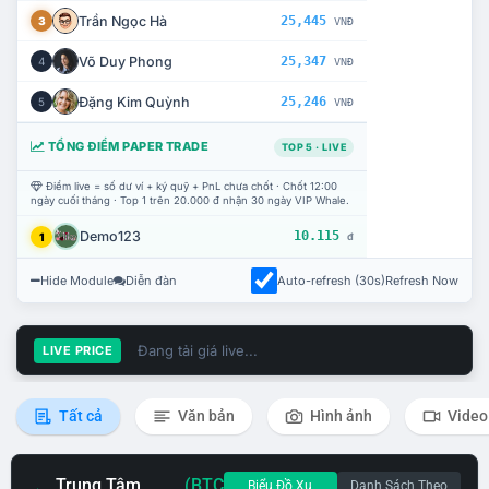
Trần Ngọc Hà
25,445
3
VNĐ
Võ Duy Phong
25,347
4
VNĐ
Đặng Kim Quỳnh
25,246
5
VNĐ
TỔNG ĐIỂM PAPER TRADE
TOP 5 · LIVE
Điểm live = số dư ví + ký quỹ + PnL chưa chốt · Chốt 12:00
ngày cuối tháng · Top 1 trên 20.000 đ nhận 30 ngày VIP Whale.
Demo123
10.115
1
đ
Hide Module
Diễn đàn
Auto-refresh (30s)
Refresh Now
Đang tải giá live...
LIVE PRICE
Tất cả
Văn bản
Hình ảnh
Video
Trung Tâm
(BTC
Biểu Đồ Xu
Danh Sách Theo