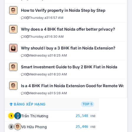
How to Verify property in Noida Step by Step
0
Thursday a31 6:57 AM
Why does a 4 BHK flat Noida offer better privacy?
0
Thursday a31 6:30 AM
Why should I buy a 3 BHK flat in Noida Extension?
0
Wednesday a31 6:25 AM
Smart Investment Guide to Buy 2 BHK Flat in Noida
0
Wednesday a31 6:20 AM
Is a 4 BHK Flat in Noida Extension Good for Remote Work?
0
Wednesday a31 5:26 AM
BẢNG XẾP HẠNG
TOP 5
Trần Thị Hương
25,548
1
VNĐ
Võ Hữu Phong
25,446
2
VNĐ