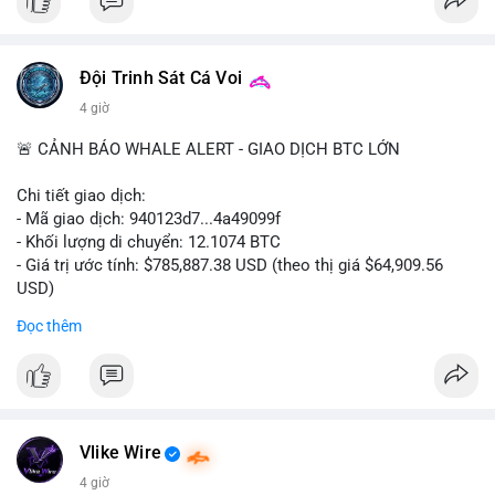
#ofacsanctions
#bitgoipo
#bybitlawsuit
#crodelist
#nearshortsignal
Đội Trinh Sát Cá Voi
4 giờ
🚨 CẢNH BÁO WHALE ALERT - GIAO DỊCH BTC LỚN
Chi tiết giao dịch:
- Mã giao dịch: 940123d7...4a49099f
- Khối lượng di chuyển: 12.1074 BTC
- Giá trị ước tính: $785,887.38 USD (theo thị giá $64,909.56
USD)
- Thời gian: 22:17:40 2026-08-07 UTC
Đọc thêm
Nhận định phân tích hành vi của Cá voi dựa trên giao dịch này:
Khối lượng 12.1 BTC tương đương gần 786 nghìn USD được di
chuyển trong một giao dịch chưa xác nhận duy nhất. Mức giá
$64,909.56 đang nằm gần vùng kháng cự tâm lý quan trọng.
Động thái này có thể là bước chuẩn bị thanh khoản để bán ra,
Vlike Wire
hoặc tái phân bổ tài sản giữa các ví nóng nhằm tối ưu phí giao
4 giờ