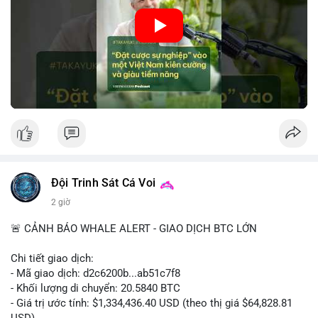
🎥 Xem video trực tiếp tại:
• Tâm lý ngắn hạn: Tiêu cực do dữ liệu việc làm Mỹ kém khả
quan và sự bất định về pháp lý tại Mỹ.
Nguồn: VIETSUCCESS
• Hành động: Cẩn trọng với các lệnh đòn bẩy cao; theo dõi sát
biến động kinh tế vĩ mô Mỹ.
📊 Nguồn: Radar Tâm Lý Thị Trường
Đội Trinh Sát Cá Voi
2 giờ
🚨 CẢNH BÁO WHALE ALERT - GIAO DỊCH BTC LỚN
Chi tiết giao dịch:
- Mã giao dịch: d2c6200b...ab51c7f8
- Khối lượng di chuyển: 20.5840 BTC
- Giá trị ước tính: $1,334,436.40 USD (theo thị giá $64,828.81