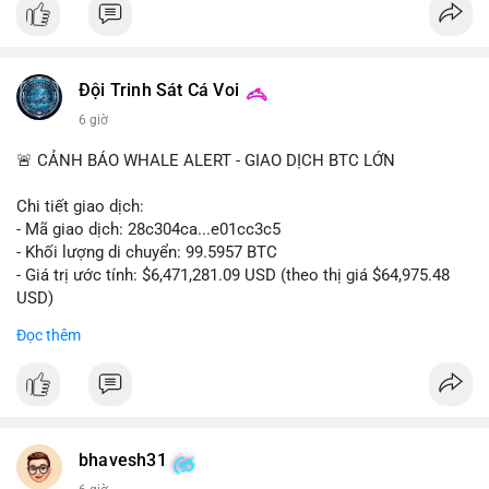
#vlikevn
#titanbot
📰 Nguồn: CoinDesk
Đội Trinh Sát Cá Voi
6 giờ
🚨 CẢNH BÁO WHALE ALERT - GIAO DỊCH BTC LỚN
Chi tiết giao dịch:
- Mã giao dịch: 28c304ca...e01cc3c5
- Khối lượng di chuyển: 99.5957 BTC
- Giá trị ước tính: $6,471,281.09 USD (theo thị giá $64,975.48
USD)
- Thời gian: 20:19:36 2026-08-07 UTC
Đọc thêm
Nhận định phân tích: Khối lượng 99.6 BTC chưa xác nhận, trị
giá hơn 6.47 triệu USD, cho thấy dấu hiệu chuyển tiền quy mô
lớn. Với mức giá BTC quanh vùng 65K USD, hành vi này thường
gặp ở hai kịch bản: cá voi nạp lên sàn giao dịch để chuẩn bị
thanh khoản hoặc bán, hoặc chuyển sang ví lạnh nhằm tích lũy
bhavesh31
dài hạn. Việc giao dịch chưa được xác nhận tạo tâm lý thận