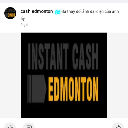
trên sàn tập trung giảm xuống 4.000 tỷ USD, thấp nhất 31
tháng. NEAR giảm 4,1% xuống 1,5910 USD, chịu áp lực bán
cash edmonton
Đã thay đổi ảnh đại diện của anh
mạnh.
ấy
3 giờ
- Quy định & Pháp lý: OFAC trừng phạt 2 sàn crypto liên quan
Iran (Shelbit, Aban Tether) vì rửa tiền 5 triệu USD. Nga triệt phá
mạng lưới sàn crypto bất hợp pháp tại Moscow, bắt giữ 20 đối
tượng. Trump Media hủy thỏa thuận kho dự trữ CRO trị giá
nhiều tỷ USD, khiến CRO giảm mạnh.
- Tổ chức & Công nghệ: Bybit khởi kiện Triều Tiên và Lazarus
Group vụ hack 1,5 tỷ USD, đã nhận lệnh đóng băng tài sản.
Circle mở rộng USDC lên OKX qua X Layer. BitGo IPO thành
công ở mức 18 USD/cổ phiếu, định giá 2 tỷ USD.
Nhà đầu tư nên theo dõi sát dòng tiền cá voi khi xuất hiện
nhiều giao dịch lớn (từ 4 BTC đến 210 BTC) trong ngày, ưu tiên
quản trị rủi ro trong bối cảnh thanh khoản suy yếu.
Xem chi tiết các bài viết đầy đủ tại dòng thời gian của Vlike.vn!