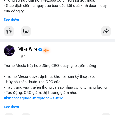
- Tổng sở hữu đạt hơn 492.000 cổ phiếu sau đợt mua.
- Giao dịch diễn ra ngay sau báo cáo kết quả kinh doanh quý
của công ty.
Đọc thêm
#abtc
#cryptonews
#stockmarket
#trump
$btc $eth
#vlikevn
#titanbot
Vlike Wire
📰 Nguồn: CoinDesk
5 giờ
Trump Media hủy hợp đồng CRO, quay lại truyền thông
- Trump Media quyết định rút khỏi tài sản kỹ thuật số.
- Hủy bỏ thỏa thuận kho CRO của .
- Tập trung vào truyền thông và sáp nhập công ty năng lượng.
- Tác động: CRO giảm, thị trường giảm nhẹ.
#binancesquare
#cryptonews
#cro
Đọc thêm
$cro