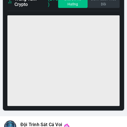
Crypto
)
Hướng
Dõi
Đội Trinh Sát Cá Voi