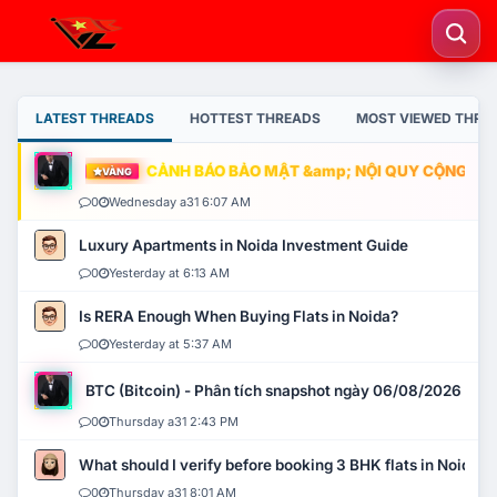
LATEST THREADS
HOTTEST THREADS
MOST VIEWED THRE
CẢNH BÁO BẢO MẬT &amp; NỘI QUY CỘNG ĐỒNG
VÀNG
0
Wednesday a31 6:07 AM
Luxury Apartments in Noida Investment Guide
0
Yesterday at 6:13 AM
Is RERA Enough When Buying Flats in Noida?
0
Yesterday at 5:37 AM
BTC (Bitcoin) - Phân tích snapshot ngày 06/08/2026
0
Thursday a31 2:43 PM
What should I verify before booking 3 BHK flats in Noida?
0
Thursday a31 8:01 AM