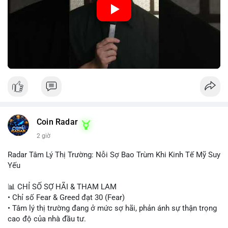
hiệu tích cực, nhưng Funding Rate thấp và tâm lý Fear cho thấy
chưa có động lực tăng giá mạnh. Nhà đầu tư nên thận trọng,
tránh sử dụng đòn bẩy cao. Với Vlike Market Index ở mức
42/100, chiến lược hợp lý là quan sát và chờ đợi tín hiệu rõ
ràng hơn. Nếu BTC giữ được vùng hỗ trợ hiện tại và Fear &
Greed Index phục hồi lên trên 40, có thể xem xét mua dần.
Ngược lại, nếu phá vỡ hỗ trợ, nên cắt lỗ sớm.
#vlikemarketindex42
#fearindex30
#fundingratethap
#phigiadathap
#tvlondinh
Coin Radar
2 giờ
Radar Tâm Lý Thị Trường: Nỗi Sợ Bao Trùm Khi Kinh Tế Mỹ Suy
Yếu
📊 CHỈ SỐ SỢ HÃI & THAM LAM
• Chỉ số Fear & Greed đạt 30 (Fear)
• Tâm lý thị trường đang ở mức sợ hãi, phản ánh sự thận trọng
cao độ của nhà đầu tư.