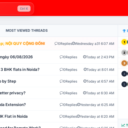
Ctrl K
MOST VIEWED THREADS
1
; NỘI QUY CỘNG ĐỒNG VLIKE.VN: HỆ THỐNG GIÁM SÁT TỰ ĐỘNG V
0
Replies
Wednesday a31 6:07 AM
2
t ngày 06/08/2026
0
Replies
Today at 2:43 PM
3
 3 BHK flats in Noida?
0
Replies
Today at 8:01 AM
4
p by Step
0
Replies
Today at 6:57 AM
5
etter privacy?
0
Replies
Today at 6:30 AM
ida Extension?
0
Replies
Yesterday at 6:25 AM
K Flat in Noida
0
Replies
Yesterday at 6:20 AM
T