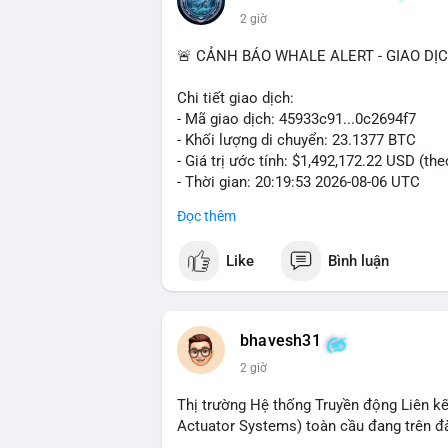
2 giờ
🚨 CẢNH BÁO WHALE ALERT - GIAO DỊ
Chi tiết giao dịch:
- Mã giao dịch: 45933c91...0c2694f7
- Khối lượng di chuyển: 23.1377 BTC
- Giá trị ước tính: $1,492,172.22 USD (th
- Thời gian: 20:19:53 2026-08-06 UTC
Đọc thêm
Nhận định phân tích hành vi của Cá voi 
đương gần 1.5 triệu USD được di chuyển 
Like
Bình luận
tiền đáng chú ý nhưng chưa đến mức gây 
đang tái phân bổ tài sản giữa các ví nó
hiện lệnh mua/bán lớn. Với tỷ giá hiện tạ
áp lực bán ngắn hạn có thể xuất hiện, tạ
bhavesh31
2 giờ
Lời khuyên ngắn gọn cho nhà đầu tư nhỏ l
địa chỉ ví nguồn trong 24 giờ tới. Nếu thấ
Thị trường Hệ thống Truyền động Liên kế
trọng đòn bẩy. Ngược lại, nếu BTC được ch
Actuator Systems) toàn cầu đang trên đ
tích cực.