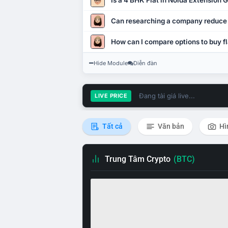
Is a 4 BHK Flat in Noida Extension
Can researching a company reduce
How can I compare options to buy fl
Hide Module
Diễn đàn
Đang tải giá live...
LIVE PRICE
Tất cả
Văn bản
Hì
Trung Tâm Crypto
(BTC)