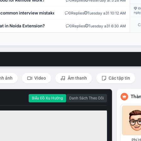
 Good for Remote Work?
0
Replies
Yesterday at 5:26 AM
Đi
 common interview mistakes?
0
Replies
Tuesday a31 10:12 AM
ngày
C
at in Noida Extension?
0
Replies
Tuesday a31 6:30 AM
nh ảnh
Video
Âm thanh
Các tập tin
Thàn
Biểu Đồ Xu Hướng
Danh Sách Theo Dõi
Phí 