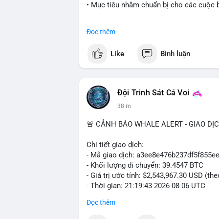
• Mục tiêu nhằm chuẩn bị cho các cuộc b
#cryptonews
#politics
#usa
#binancesq
Đọc thêm
$btc $eth
Like
Bình luận
#vlikevn
#titanbot
📰 Nguồn: Cointelegraph
Đội Trinh Sát Cá Voi
38 m
🚨 CẢNH BÁO WHALE ALERT - GIAO DỊ
Chi tiết giao dịch:
- Mã giao dịch: a3ee8e476b237df5f85
- Khối lượng di chuyển: 39.4547 BTC
- Giá trị ước tính: $2,543,967.30 USD (th
- Thời gian: 21:19:43 2026-08-06 UTC
Đọc thêm
Nhận định phân tích:
Khối lượng 39.45 BTC tương đương hơn 