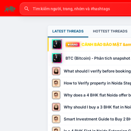
LATEST THREADS
HOTTEST THREADS
CẢNH BÁO BẢO MẬT &amp
VÀNG
BTC (Bitcoin) - Phân tích snapsho
What should I verify before booking
How to Verify property in Noida Ste
Why does a 4 BHK flat Noida offer b
Why should I buy a 3 BHK flat in No
Smart Investment Guide to Buy 2 BH