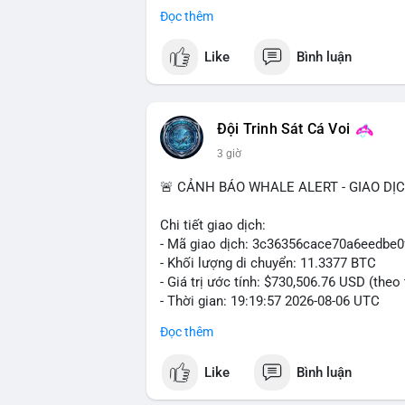
trong ngày khá rộng (5.6%), tạo điều kiệ
Đọc thêm
Khuyến nghị giao dịch cụ thể:
Like
Bình luận
- Vùng Entry: $6.4500 - $6.4800
- Mục tiêu chốt lời (Take Profit - TP): TP
- Cắt lỗ (Stop Loss - SL): $6.5800
Đội Trinh Sát Cá Voi
Lời khuyên quản trị vốn: Khối lượng lệnh
3 giờ
sau khi vào lệnh để bảo vệ tài khoản trư
🚨 CẢNH BÁO WHALE ALERT - GIAO DỊ
#shortavax
#avax6450
#bearishavax
#vu
Chi tiết giao dịch:
- Mã giao dịch: 3c36356cace70a6eedb
- Khối lượng di chuyển: 11.3377 BTC
- Giá trị ước tính: $730,506.76 USD (theo
- Thời gian: 19:19:57 2026-08-06 UTC
Đọc thêm
Giao dịch 11.3377 BTC trị giá hơn 730 
nhận. Mức khối lượng này nằm trong tầm
Like
Bình luận
phải dòng tiền tổ chức khổng lồ. Hành 
phản ánh hai kịch bản: hoặc cá voi đang