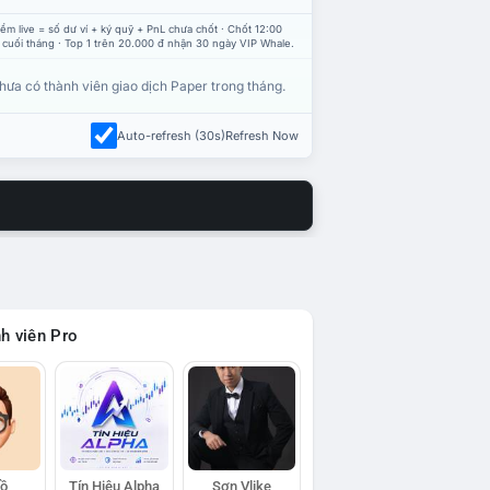
ểm live = số dư ví + ký quỹ + PnL chưa chốt · Chốt 12:00
 cuối tháng · Top 1 trên 20.000 đ nhận 30 ngày VIP Whale.
hưa có thành viên giao dịch Paper trong tháng.
Auto-refresh (30s)
Refresh Now
h viên Pro
Hồ
Tín Hiệu Alpha
Sơn Vlike