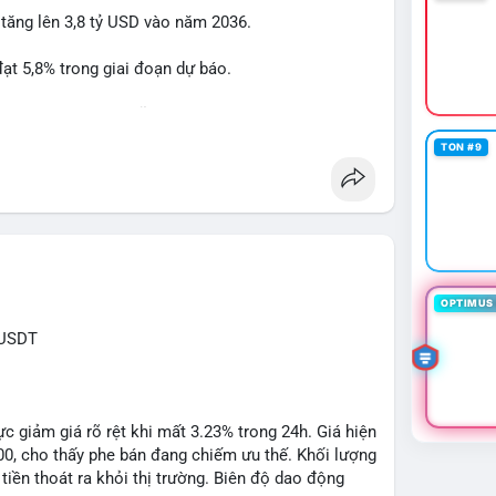
 tăng lên 3,8 tỷ USD vào năm 2036.
btcmempool
#1point49trieuusd
t 5,8% trong giai đoạn dự báo.
à nhà đầu tư trong lĩnh vực công nghệ ô tô.
TON #9
powertrain
OPTIMUS 
XUSDT
c giảm giá rõ rệt khi mất 3.23% trong 24h. Giá hiện
500, cho thấy phe bán đang chiếm ưu thế. Khối lượng
tiền thoát ra khỏi thị trường. Biên độ dao động