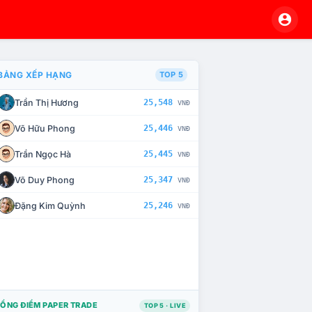
BẢNG XẾP HẠNG
TOP 5
Trần Thị Hương
25,548
VNĐ
À CHẾ TÀI XỬ LÝ VI PHẠM
Võ Hữu Phong
25,446
VNĐ
Trần Ngọc Hà
25,445
VNĐ
Võ Duy Phong
25,347
VNĐ
Đặng Kim Quỳnh
25,246
VNĐ
ỔNG ĐIỂM PAPER TRADE
TOP 5 · LIVE