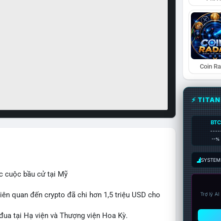
Coin R
⚡ TITA
BTC
----
--%
SYSTEM:
c cuộc bầu cử tại Mỹ
iên quan đến crypto đã chi hơn 1,5 triệu USD cho
Trợ lý A
 đua tại Hạ viện và Thượng viện Hoa Kỳ.