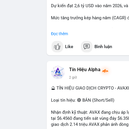
Dự kiến đạt 2,6 tỷ USD vào năm 2026, và
#23dot14btc
#chuyenvilanh
#aplucban
#
Mức tăng trưởng kép hàng năm (CAGR) đạ
Đây là cơ hội lớn cho các nhà sản xuất v
Đọc thêm
#geo
#ai
#automotive
#marketgrowth
#
Like
Bình luận
Tín Hiệu Alpha
2 giờ
🔮 TÍN HIỆU GIAO DỊCH CRYPTO - AVA
Loại tín hiệu: 🔴 BÁN (Short/Sell)
Nhận định kỹ thuật: AVAX đang chịu áp lự
tại $6.4560 đang tiến sát vùng đáy $6.3
giao dịch 2.14 triệu AVAX phản ánh dòng 