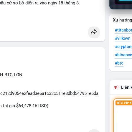
ầu cử sơ bộ diễn ra vào ngày 18 tháng 8.
uare
Xu hướn
#titanbo
#vlikevn
#crypto
#binanc
#btc
CH BTC LỚN
Liên k
5eec212d9054e2fead3e6a1c33c511e8dbd547951e6da
BTC VIP #
eo thị giá $64,478.16 USD)
2.5 triệu USD được phát hiện trong mempool cho