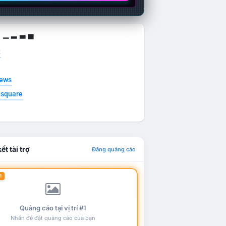
g ▁ ▂ ▃ ▄
t
news
esquare
ết tài trợ
Đăng quảng cáo
1
Quảng cáo tại vị trí #1
Nhấn để đặt quảng cáo của bạn