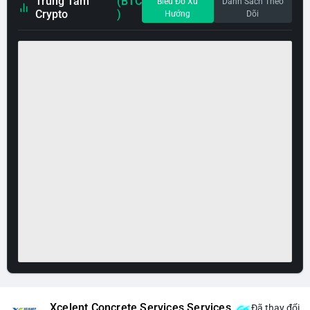
Trung Tâm
(BTC
Biểu Đồ Xu
Danh Sách Theo
Crypto
)
Hướng
Dõi
Xcelent Concrete Services Services
Đã thay đổi