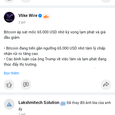
Vlike Wire
2 giờ
Bitcoin áp sát mốc 65.000 USD nhờ kỳ vọng lạm phát và giá
dầu giảm
• Bitcoin đang tiến gần ngưỡng 65.000 USD nhờ tâm lý chấp
nhận rủi ro tăng cao.
• Các bình luận của ông Trump về việc làm và lạm phát đang
thúc đẩy thị trường.
• Giá dầu giảm và các thỏa thuận địa chính trị đang hỗ trợ đà
Đọc thêm
tăng của tài sản rủi ro.
• Hướng đi tiếp theo của BTC phụ thuộc vào việc lợi suất trái
phiếu kho bạc và chỉ số USD có giảm hay không.
#bitcoin
#btc
#cryptonews
#macro
#binancesquare
Lakshmitech Solution
Đã thay đổi ảnh bìa của anh
$btc
ấy
2 giờ