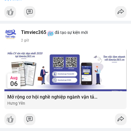
#vlikevn
#titanbot
📰 Nguồn: CoinDesk
Timviec365
đã tạo sự kiện mới
2 giờ
Aug
06
Mở rộng cơ hội nghề nghiệp ngành vận tải - lái xe với mức lương bứt phá ?
Hưng Yên