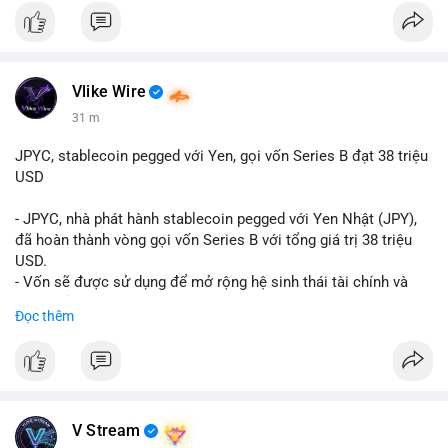
Vlike Wire
31 m
JPYC, stablecoin pegged với Yen, gọi vốn Series B đạt 38 triệu
USD
- JPYC, nhà phát hành stablecoin pegged với Yen Nhật (JPY),
đã hoàn thành vòng gọi vốn Series B với tổng giá trị 38 triệu
USD.
- Vốn sẽ được sử dụng để mở rộng hệ sinh thái tài chính và
Web3 của JPYC.
Đọc thêm
- Mục tiêu là tăng tốc độ przyjęcie của token yen-pegged JPYC
trên toàn cầu.
- Đây là bước tiến quan trọng trong việc phát triển stablecoin
liên quan đến tiền tệ fiat châu Á trong ngành Web3.
#binancesquare
#cryptonews
#jpyc
#stablecoin
#web3
#defi
V Stream