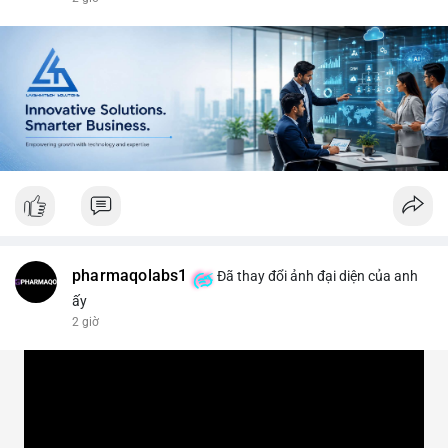
#vlikevn
#titanbot
📰 Nguồn: CoinDesk
pharmaqolabs1
Đã thay đổi ảnh đại diện của anh
ấy
2 giờ