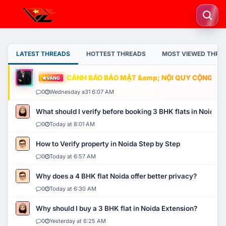
LATEST THREADS
HOTTEST THREADS
MOST VIEWED THRE
CẢNH BÁO BẢO MẬT &amp; NỘI QUY CỘNG ĐỒNG
VÀNG
0
Wednesday a31 6:07 AM
What should I verify before booking 3 BHK flats in Noida?
0
Today at 8:01 AM
How to Verify property in Noida Step by Step
0
Today at 6:57 AM
Why does a 4 BHK flat Noida offer better privacy?
0
Today at 6:30 AM
Why should I buy a 3 BHK flat in Noida Extension?
0
Yesterday at 6:25 AM