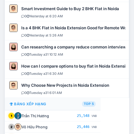
Smart Investment Guide to Buy 2 BHK Flat in Noida
0
Yesterday at 6:20 AM
Is a 4 BHK Flat in Noida Extension Good for Remote Work?
0
Yesterday at 5:26 AM
Can researching a company reduce common interview mi
0
Tuesday a31 10:12 AM
How can I compare options to buy flat in Noida Extension?
0
Tuesday a31 6:30 AM
Why Choose New Projects in Noida Extension
0
Tuesday a31 6:01 AM
BẢNG XẾP HẠNG
TOP 5
Trần Thị Hương
25,548
1
VNĐ
Võ Hữu Phong
25,446
2
VNĐ