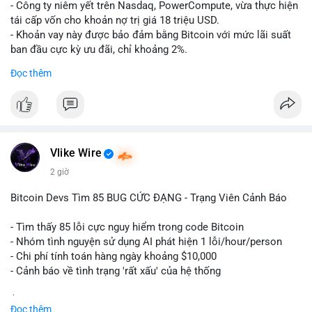
- Công ty niêm yết trên Nasdaq, PowerCompute, vừa thực hiện
tái cấp vốn cho khoản nợ trị giá 18 triệu USD.
- Khoản vay này được bảo đảm bằng Bitcoin với mức lãi suất
ban đầu cực kỳ ưu đãi, chỉ khoảng 2%.
- Động thái này cho thấy xu hướng các doanh nghiệp niêm yết
Đọc thêm
ngày càng tin tưởng sử dụng BTC làm tài sản thế chấp để tối
ưu hóa chi phí tài chính.
#binancesquare
#cryptonews
#btc
#powercompute
#blockchainfinance
Vlike Wire
$btc
2 giờ
#vlikevn
#titanbot
Bitcoin Devs Tìm 85 BUG CỨC ĐẠNG - Trạng Viên Cảnh Báo
📰 Nguồn: Cointelegraph
- Tìm thấy 85 lỗi cực nguy hiểm trong code Bitcoin
- Nhóm tình nguyện sử dụng AI phát hiện 1 lỗi/hour/person
- Chi phí tính toán hàng ngày khoảng $10,000
- Cảnh báo về tình trạng 'rất xấu' của hệ thống
$btc
#btc
Đọc thêm