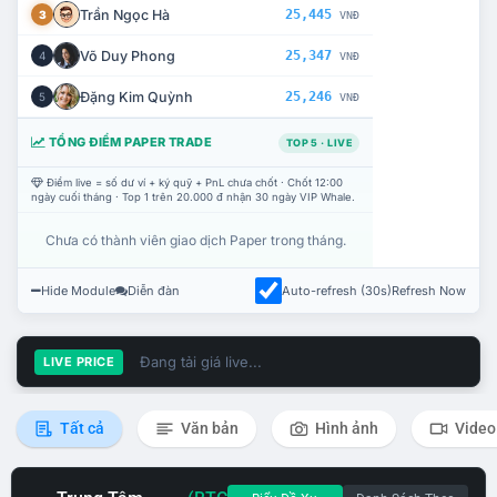
Trần Ngọc Hà
25,445
3
VNĐ
Võ Duy Phong
25,347
4
VNĐ
Đặng Kim Quỳnh
25,246
5
VNĐ
TỔNG ĐIỂM PAPER TRADE
TOP 5 · LIVE
Điểm live = số dư ví + ký quỹ + PnL chưa chốt · Chốt 12:00
ngày cuối tháng · Top 1 trên 20.000 đ nhận 30 ngày VIP Whale.
Chưa có thành viên giao dịch Paper trong tháng.
Hide Module
Diễn đàn
Auto-refresh (30s)
Refresh Now
Đang tải giá live...
LIVE PRICE
Tất cả
Văn bản
Hình ảnh
Video