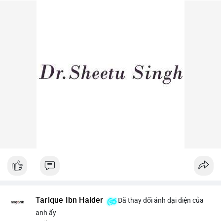
dòng tiền lớn dịch chuyển thường báo hiệu biến động giá ngắn
hạn.
Lời khuyên ngắn gọn cho nhà đầu tư nhỏ lẻ: Theo dõi sát các
lệnh khớp trên sàn trong 24-48 giờ tới, tránh vào lệnh đòn bẩy
khi chưa xác định rõ xu hướng. Nếu BTC giữ vững trên vùng
$64,500, khả năng tích lũy vẫn an toàn.
#6dot0271btc
#chuyenvilanh
#tichluydaihan
#btcmempool
#giaodichlon
Tarique Ibn Haider
Đã thay đổi ảnh đại diện của
anh ấy