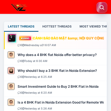
LATEST THREADS
HOTTEST THREADS
MOST VIEWED THRE
CẢNH BÁO BẢO MẬT &amp; NỘI QUY CỘNG ĐỒNG
VÀNG
0
Wednesday a31 6:07 AM
Why does a 4 BHK flat Noida offer better privacy?
0
Today at 6:30 AM
Why should I buy a 3 BHK flat in Noida Extension?
0
Yesterday at 6:25 AM
Smart Investment Guide to Buy 2 BHK Flat in Noida
0
Yesterday at 6:20 AM
Is a 4 BHK Flat in Noida Extension Good for Remote Work?
0
Yesterday at 5:26 AM