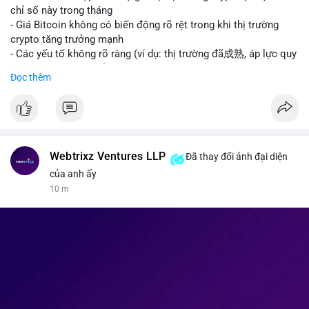
giao dịch crypto; Trung Quốc thắt chặt kiểm soát xuất khẩu
chỉ số này trong tháng
drone đáp trả Mỹ; Tổng thống Trump thảo luận về tác động
- Giá Bitcoin không có biến động rõ rệt trong khi thị trường
kinh tế của AI.
crypto tăng trưởng mạnh
• Binance Square: Cộng đồng đang tranh luận sôi nổi về các
- Các yếu tố không rõ ràng (ví dụ: thị trường đã成熟, áp lực quy
lệnh Short/Long, các chiến lược bám theo kế hoạch (Plan
định) khiến Bitcoin ổn định hơn
Đọc thêm
Break) và các cơ hội từ token mới như $RIVER.
• Binance Announcements: Binance chuẩn bị thêm 10 bStocks
#binancesquare
#cryptonews
#btc
Tokenized Securities làm tài sản thế chấp và tổ chức cuộc thi
giao dịch Squid (QUID).
$btc
• Tin tức nổi bật: XRP Whales đang gom hàng khi giá giảm,
trong khi Ether cho thấy dấu hiệu bán tháo mạnh hơn;
#vlikevn
#titanbot
Webtrixz Ventures LLP
Đã thay đổi ảnh đại diện
CASHCAT tăng trưởng đột biến 120% nhờ Robinhood Chain.
của anh ấy
📰 Nguồn: CoinDesk
10 m
💡 NHẬN ĐỊNH & KHUYẾN NGHỊ
• Thị trường đang ở vùng tâm lý cực kỳ nhạy cảm do sự sợ hãi
bao trùm. Nhà đầu tư nên thận trọng với các biến động mạnh
từ tin tức chính trị và các quy định pháp lý mới tại Nga và Mỹ.
Cần theo dõi sát sao các vùng hỗ trợ của Bitcoin và các xu
hướng mới nổi như AI và Tokenized Securities để tìm điểm
vào lệnh an toàn.