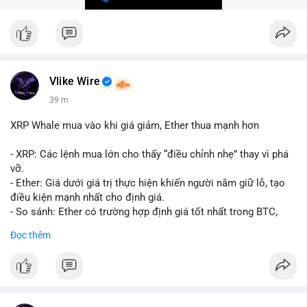
trong 24 giờ tới để đánh giá xu hướng rõ ràng hơn.
#10btc
#giaodichlon
#vilanh
#tichluydaihan
#mempoolbtc
Vlike Wire
39 m
XRP Whale mua vào khi giá giảm, Ether thua mạnh hơn
- XRP: Các lệnh mua lớn cho thấy “điều chỉnh nhẹ” thay vì phá
vỡ.
- Ether: Giá dưới giá trị thực hiện khiến người nắm giữ lỗ, tạo
điều kiện mạnh nhất cho định giá.
- So sánh: Ether có trường hợp định giá tốt nhất trong BTC,
ETH, XRP.
Đọc thêm
#binancesquare
#cryptonews
#xrp
#eth
#btc
$xrp $eth $btc