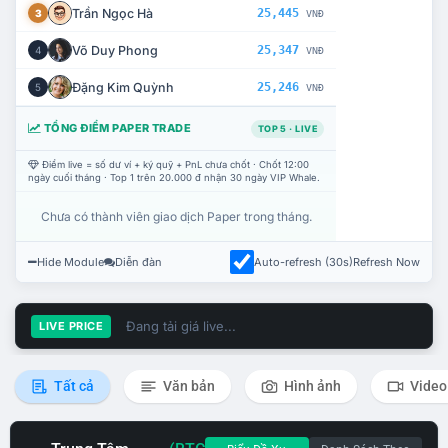
Trần Ngọc Hà
25,445
3
VNĐ
Võ Duy Phong
25,347
4
VNĐ
Đặng Kim Quỳnh
25,246
5
VNĐ
TỔNG ĐIỂM PAPER TRADE
TOP 5 · LIVE
Điểm live = số dư ví + ký quỹ + PnL chưa chốt · Chốt 12:00
ngày cuối tháng · Top 1 trên 20.000 đ nhận 30 ngày VIP Whale.
Chưa có thành viên giao dịch Paper trong tháng.
Hide Module
Diễn đàn
Auto-refresh (30s)
Refresh Now
Đang tải giá live...
LIVE PRICE
Tất cả
Văn bản
Hình ảnh
Video