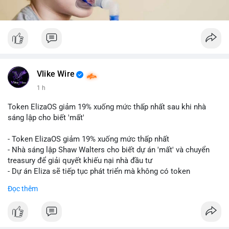
Vlike Wire
1 h
Token ElizaOS giảm 19% xuống mức thấp nhất sau khi nhà
sáng lập cho biết 'mất'
- Token ElizaOS giảm 19% xuống mức thấp nhất
- Nhà sáng lập Shaw Walters cho biết dự án 'mất' và chuyển
treasury để giải quyết khiếu nại nhà đầu tư
- Dự án Eliza sẽ tiếp tục phát triển mà không có token
cryptocurrency liên quan
Đọc thêm
#binancesquare
#cryptonews
#elizaos
#blockchain
$elizaos