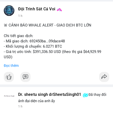
#vlikevn
#titanbot
Đội Trinh Sát Cá Voi
1 h
📰 Nguồn: Cointelegraph
🚨 CẢNH BÁO WHALE ALERT - GIAO DỊCH BTC LỚN
Chi tiết giao dịch:
- Mã giao dịch: 692450ba...09dace48
- Khối lượng di chuyển: 6.0271 BTC
- Giá trị ước tính: $391,336.50 USD (theo thị giá $64,929.99
USD)
- Thời gian: 05:19:52 2026-08-06 UTC
Đọc thêm
Nhận định phân tích hành vi của Cá voi dựa trên giao dịch này:
Khối lượng 6.0271 BTC tương đương gần 400 nghìn USD, mức
trung bình cao cho một giao dịch mua bán cá nhân. Việc di
chuyển một cụm BTC lớn trong thời điểm thị trường chưa bứt
phá cho thấy khả năng cá voi đang tái phân bổ tài sản, có thể
Dr. sheetu singh drSheetuSingh01
Đã thay đổi
là bước đệm chuyển lên sàn giao dịch tập trung để thanh
ảnh đại diện của anh ấy
khoản hóa, hoặc gom vào ví lạnh phục vụ tích lũy dài hạn.
1 h
Hành vi này tạo tâm lý thận trọng cho nhà đầu tư nhỏ lẻ, khi