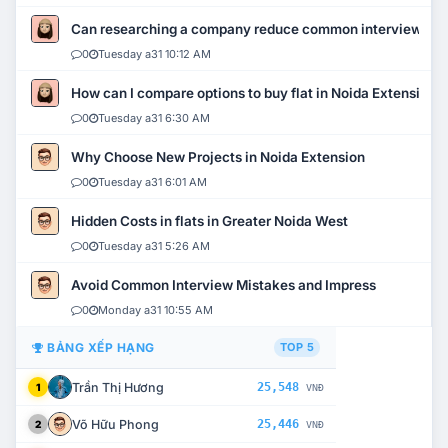
Can researching a company reduce common interview mi
0
Tuesday a31 10:12 AM
How can I compare options to buy flat in Noida Extension?
0
Tuesday a31 6:30 AM
Why Choose New Projects in Noida Extension
0
Tuesday a31 6:01 AM
Hidden Costs in flats in Greater Noida West
0
Tuesday a31 5:26 AM
Avoid Common Interview Mistakes and Impress
0
Monday a31 10:55 AM
BẢNG XẾP HẠNG
TOP 5
Trần Thị Hương
25,548
1
VNĐ
Võ Hữu Phong
25,446
2
VNĐ