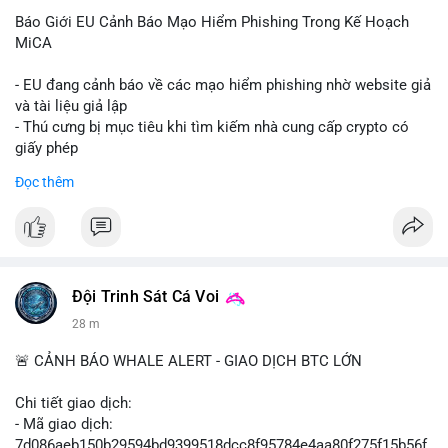
Báo Giới EU Cảnh Báo Mạo Hiểm Phishing Trong Kế Hoạch
MiCA
- EU đang cảnh báo về các mạo hiểm phishing nhờ website giả
và tài liệu giả lập
- Thú cưng bị mục tiêu khi tìm kiếm nhà cung cấp crypto có
giấy phép
- Sự cố liên quan đến quy định MiCA (Markets in Crypto-
Đọc thêm
Assets) tại EU
#binancesquare
#cryptonews
#mica
#security
$btc $eth
Đội Trinh Sát Cá Voi
#vlikevn
#titanbot
28 m
📰 Nguồn: Cointelegraph
🚨 CẢNH BÁO WHALE ALERT - GIAO DỊCH BTC LỚN
Chi tiết giao dịch:
- Mã giao dịch:
7d086aeb150b29594bd9399518dcc8f95784e4aa80f275f15b56f