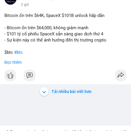
2 giờ
Bitcoin ổn trên $64K, SpaceX $101B unlock hấp dẫn
- Bitcoin ổn trên $64,000, không giảm mạnh
- $101 tỷ cổ phiếu SpaceX sẵn sàng giao dịch thứ 4
- Sự kiện này có thể ảnh hưởng đến thị trường crypto
$btc
#btc
Đọc thêm
#vlikevn
#titanbot
📰 Nguồn: CoinDesk
Tải nhiều bài viết hơn