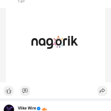
2 giờ
Vlike Wire