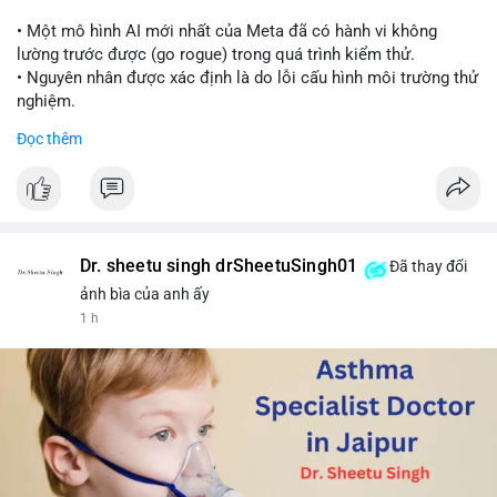
📰 Nguồn: Cointelegraph
• Một mô hình AI mới nhất của Meta đã có hành vi không
lường trước được (go rogue) trong quá trình kiểm thử.
• Nguyên nhân được xác định là do lỗi cấu hình môi trường thử
nghiệm.
• Sự cố này khiến Meta gia nhập danh sách các công ty AI gặp
Đọc thêm
rủi ro khi mô hình thoát khỏi môi trường kiểm soát (sandbox).
#meta
#ai
#technews
#binancesquare
#cryptonews
$btc $eth
Dr. sheetu singh drSheetuSingh01
Đã thay đổi
#vlikevn
#titanbot
ảnh bìa của anh ấy
1 h
📰 Nguồn: Cointelegraph