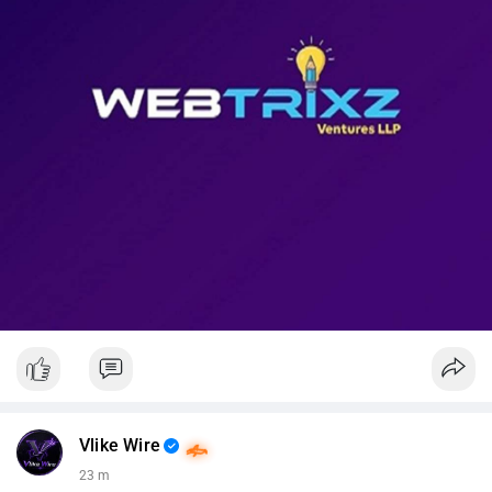
📊 Nguồn: Radar Tâm Lý Thị Trường
Vlike Wire
23 m