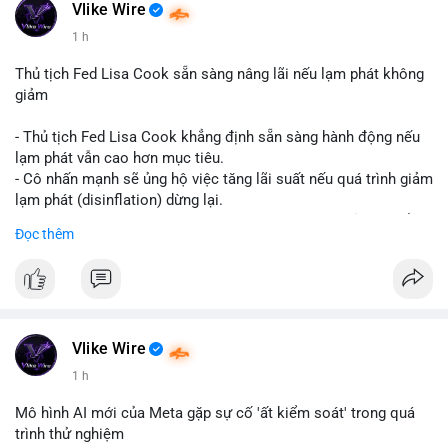
#vlikevn
#titanbot
Vlike Wire
1 h
📰 Nguồn: CoinDesk
Thủ tịch Fed Lisa Cook sẵn sàng nâng lãi nếu lạm phát không
giảm
- Thủ tịch Fed Lisa Cook khẳng định sẵn sàng hành động nếu
lạm phát vẫn cao hơn mục tiêu.
- Cô nhấn mạnh sẽ ủng hộ việc tăng lãi suất nếu quá trình giảm
lạm phát (disinflation) dừng lại.
- Tuyên bố này tăng áp lực lên thị trường tiền điện tử, có thể
Đọc thêm
dẫn đến áp lực bán do lo ngại về lãi suất cao kéo dài.
- Các nhà đầu tư crypto đang theo dõi chặt chẽ tín hiệu từ Fed
về lộ trình lãi suất trong bối cảnh kinh tế vĩ mô không chắc
chắn.
#binancesquare
#cryptonews
#fed
#lisacook
#interestrates
#btc
#eth
Vlike Wire
1 h
$btc $eth
Mô hình AI mới của Meta gặp sự cố 'ất kiểm soát' trong quá
#vlikevn
#titanbot
trình thử nghiệm