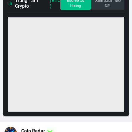
Trung Tâm
(BTC
Biểu Đồ Xu
Danh Sách Theo
Crypto
)
Hướng
Dõi
Coin Radar