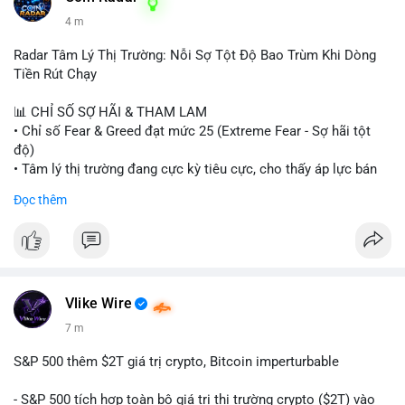
4 m
Radar Tâm Lý Thị Trường: Nỗi Sợ Tột Độ Bao Trùm Khi Dòng
Tiền Rút Chạy
📊 CHỈ SỐ SỢ HÃI & THAM LAM
• Chỉ số Fear & Greed đạt mức 25 (Extreme Fear - Sợ hãi tột
độ)
• Tâm lý thị trường đang cực kỳ tiêu cực, cho thấy áp lực bán
tháo đang chiếm ưu thế.
Đọc thêm
📈 XU HƯỚNG TÌM KIẾM & THẢO LUẬN
• CoinGecko Trending: Heima (HEI), Pi Network (PI), Pudgy
Penguins (PENGU), Cash Cat (CASHCAT), Bitcoin (BTC).
• LunarCrush Trending: Solana, Dogecoin, Polkadot, Chainlink,
Tesla, Apple.
Vlike Wire
• Google Trends Việt Nam: Các chủ đề đời sống như dự báo
7 m
thời tiết, lịch LCK, sông Danube đang chiếm sóng.
S&P 500 thêm $2T giá trị crypto, Bitcoin imperturbable
💬 DÒNG CHẢY TIN TỨC & TRUYỀN THÔNG
• Tin tức quốc tế: Nga chính thức ban hành luật quản lý sàn
- S&P 500 tích hợp toàn bộ giá trị thị trường crypto ($2T) vào