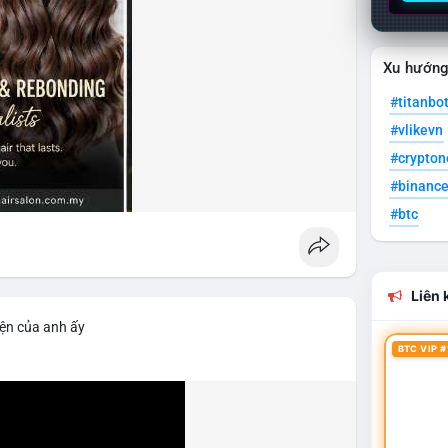
Xu hướn
#titanbo
#vlikevn
#crypto
#binanc
#btc
Liên k
iện của anh ấy
BTC VIP #