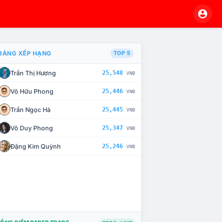
BẢNG XẾP HẠNG
TOP 5
Trần Thị Hương
25,548
VNĐ
À CHẾ TÀI XỬ LÝ VI PHẠM
Võ Hữu Phong
25,446
VNĐ
Trần Ngọc Hà
25,445
VNĐ
Võ Duy Phong
25,347
VNĐ
Đặng Kim Quỳnh
25,246
VNĐ