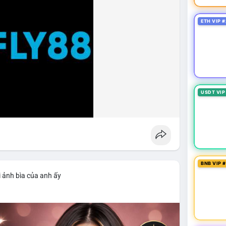
ETH VIP #
USDT VIP
BNB VIP 
 ảnh bìa của anh ấy