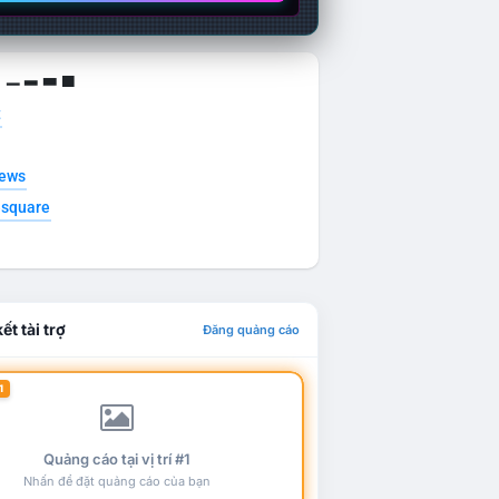
g ▁ ▂ ▃ ▄
t
news
esquare
ết tài trợ
Đăng quảng cáo
1
Quảng cáo tại vị trí #1
Nhấn để đặt quảng cáo của bạn