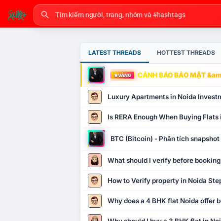
LATEST THREADS
HOTTEST THREADS
CẢNH BÁO BẢO MẬT &amp
VÀNG
Luxury Apartments in Noida Invest
Is RERA Enough When Buying Flats 
BTC (Bitcoin) - Phân tích snapsho
What should I verify before booking
How to Verify property in Noida Ste
Why does a 4 BHK flat Noida offer b