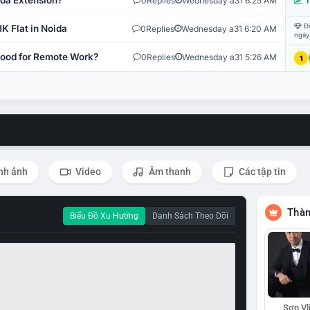
ida Extension?
0
Replies
Wednesday a31 6:25 AM
T
Đi
K Flat in Noida
0
Replies
Wednesday a31 6:20 AM
ngày
 Good for Remote Work?
0
Replies
Wednesday a31 5:26 AM
1
nh ảnh
Video
Âm thanh
Các tập tin
Thàn
Biểu Đồ Xu Hướng
Danh Sách Theo Dõi
Sơn Vl