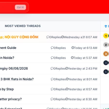
Ctrl K
MOST VIEWED THREADS
1
; NỘI QUY CỘNG ĐỒNG VLIKE.VN: HỆ THỐNG GIÁM SÁT TỰ ĐỘNG V
0
Replies
Wednesday a31 6:07 AM
2
ment Guide
0
Replies
Today at 6:13 AM
3
in Noida?
0
Replies
Today at 5:37 AM
4
t ngày 06/08/2026
0
Replies
Yesterday at 2:43 PM
5
 3 BHK flats in Noida?
0
Replies
Yesterday at 8:01 AM
p by Step
0
Replies
Yesterday at 6:57 AM
etter privacy?
0
Replies
Yesterday at 6:30 AM