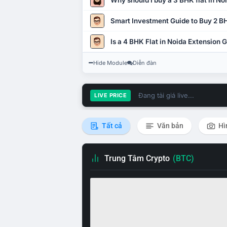
Why should I buy a 3 BHK flat in No
Smart Investment Guide to Buy 2 BH
Is a 4 BHK Flat in Noida Extension
Hide Module
Diễn đàn
Đang tải giá live...
LIVE PRICE
Tất cả
Văn bản
Hì
Trung Tâm Crypto
(BTC)