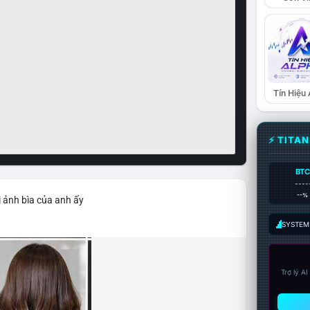
Tín Hiệu
⚡ TITA
BTC
----
--%
 ảnh bìa của anh ấy
SYSTEM:
Trợ lý A