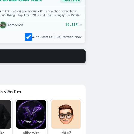
ỔNG ĐIỂM PAPER TRADE
TOP 5 · LIVE
ểm live = số dư ví + ký quỹ + PnL chưa chốt · Chốt 12:00
 cuối tháng · Top 1 trên 20.000 đ nhận 30 ngày VIP Whale.
Demo123
10.115
đ
Auto-refresh (30s)
Refresh Now
h viên Pro
ike
Vlike Wire
Phí Hồ