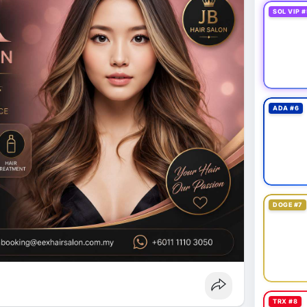
SOL VIP #
ADA #6
DOGE #7
TRX #8