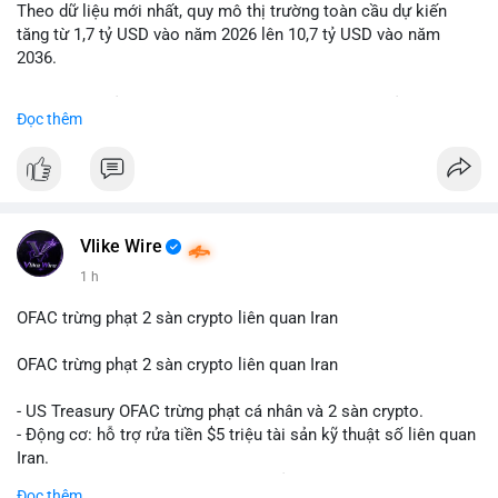
Theo dữ liệu mới nhất, quy mô thị trường toàn cầu dự kiến
Lời khuyên: Nhà đầu tư nhỏ lẻ nên quan sát thêm 2-4 giờ sau
tăng từ 1,7 tỷ USD vào năm 2026 lên 10,7 tỷ USD vào năm
khi giao dịch được xác nhận, tránh hành động theo cảm xúc.
2036.
Xác minh địa chỉ ví đích trước khi đưa ra quyết định vào lệnh,
ưu tiên quản trị rủi ro trong giai đoạn biến động mạnh.
Mức tăng trưởng này tương ứng với tốc độ tăng trưởng kép
Đọc thêm
hàng năm (CAGR) ấn tượng lên tới 20,2%.
#99dot6btc
#capvoichuyentien
#vilanhtichluy
#aplucban
#btcmempool65k
Điều gì đang thúc đẩy sự tăng trưởng vượt bậc này? Hãy cùng
theo dõi các phân tích chuyên sâu về xu hướng công nghệ và
nhu cầu thị trường trong thời gian tới.
Vlike Wire
1 h
OFAC trừng phạt 2 sàn crypto liên quan Iran
OFAC trừng phạt 2 sàn crypto liên quan Iran
- US Treasury OFAC trừng phạt cá nhân và 2 sàn crypto.
- Động cơ: hỗ trợ rửa tiền $5 triệu tài sản kỹ thuật số liên quan
Iran.
- Các sàn bị cấm hoạt động, tài khoản bị khóa.
Đọc thêm