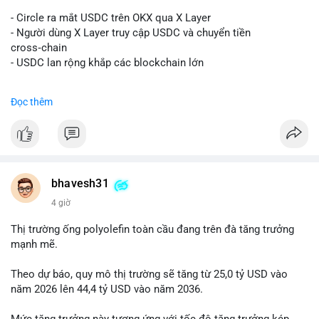
#vlikevn
#titanbot
- Circle ra mắt USDC trên OKX qua X Layer
📰 Nguồn: Decrypt
- Người dùng X Layer truy cập USDC và chuyển tiền
cross‑chain
- USDC lan rộng khắp các blockchain lớn
#binancesquare
#cryptonews
#usdc
#okx
#xlayer
Đọc thêm
$usdc
#vlikevn
#titanbot
📰 Nguồn: Cointelegraph
bhavesh31
4 giờ
Thị trường ống polyolefin toàn cầu đang trên đà tăng trưởng
mạnh mẽ.
Theo dự báo, quy mô thị trường sẽ tăng từ 25,0 tỷ USD vào
năm 2026 lên 44,4 tỷ USD vào năm 2036.