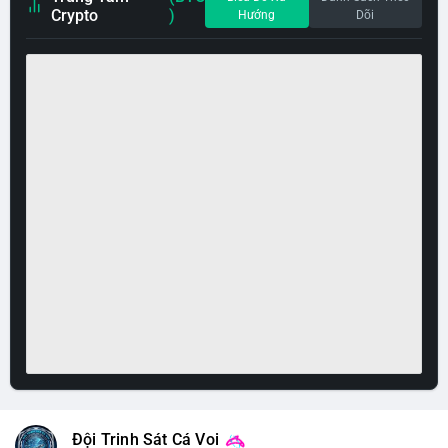
Crypto
)
Hướng
Dõi
Đội Trinh Sát Cá Voi