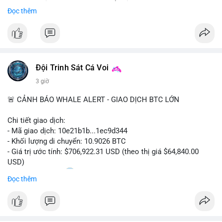
Sự tăng trưởng này được thúc đẩy bởi nhu cầu ngày càng cao
Đọc thêm
trong các lĩnh vực ô tô, logistics và thiết bị thông minh.
Doanh nghiệp cần theo dõi xu hướng này để nắm bắt cơ hội
đầu tư và phát triển giải pháp kết nối tiên tiến.
Đội Trinh Sát Cá Voi
3 giờ
🚨 CẢNH BÁO WHALE ALERT - GIAO DỊCH BTC LỚN
Chi tiết giao dịch:
- Mã giao dịch: 10e21b1b...1ec9d344
- Khối lượng di chuyển: 10.9026 BTC
- Giá trị ước tính: $706,922.31 USD (theo thị giá $64,840.00
USD)
- Thời gian: 18:20
0 2026-08-07 UTC
Đọc thêm
Nhận định phân tích:
Giao dịch 10.9 BTC trị giá hơn 706 nghìn USD được thực hiện
trong khung giờ thanh khoản mỏng (giờ châu Á) cho thấy chủ