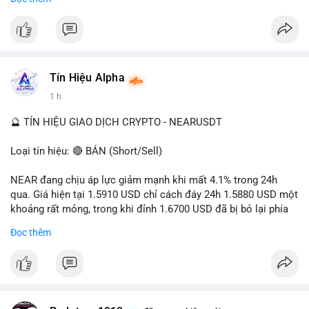
- Tác động: rủi ro cho thị trường crypto, tăng áp lực pháp lý.
#binancesquare
#cryptonews
#ofac
#ussanctions
#iran
$btc $eth
Tín Hiệu Alpha
#vlikevn
#titanbot
1 h
📰 Nguồn: Cointelegraph
🔮 TÍN HIỆU GIAO DỊCH CRYPTO - NEARUSDT
Loại tín hiệu: 🔴 BÁN (Short/Sell)
NEAR đang chịu áp lực giảm mạnh khi mất 4.1% trong 24h
qua. Giá hiện tại 1.5910 USD chỉ cách đáy 24h 1.5880 USD một
khoảng rất mỏng, trong khi đỉnh 1.6700 USD đã bị bỏ lại phía
sau. Biên độ dao động ngày đạt 4.9%, cho thấy phe bán đang
Đọc thêm
kiểm soát hoàn toàn. Khối lượng giao dịch 10.29 triệu NEAR
không đủ lớn để tạo lực đỡ, xác nhận xu hướng đi xuống đang
tiếp diễn.
Khuyến nghị giao dịch: