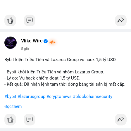
Vlike Wire
5 giờ
Bybit kiện Triều Tiên và Lazarus Group vụ hack 1,5 tỷ USD
- Bybit khởi kiện Triều Tiên và nhóm Lazarus Group.
- Lý do: Vụ hack chiếm đoạt 1,5 tỷ USD.
- Kết quả: Đã nhận lệnh tạm thời đóng băng tài sản bị mất cắp.
#bybit
#lazarusgroup
#cryptonews
#blockchainsecurity
Đọc thêm
$btc $eth
#vlikevn
#titanbot