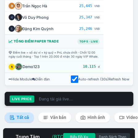
Trần Ngọc Hà
25,445
3
VNĐ
Võ Duy Phong
25,347
4
VNĐ
Đặng Kim Quỳnh
25,246
5
VNĐ
TỔNG ĐIỂM PAPER TRADE
TOP 5 · LIVE
Điểm live = số dư ví + ký quỹ + PnL chưa chốt · Chốt 12:00
ngày cuối tháng · Top 1 trên 20.000 đ nhận 30 ngày VIP Whale.
Demo123
10.115
1
đ
Hide Module
Diễn đàn
Auto-refresh (30s)
Refresh Now
Đang tải giá live...
LIVE PRICE
Tất cả
Văn bản
Hình ảnh
Video
Trung Tâm
(BTC
Biểu Đồ Xu
Danh Sách Theo