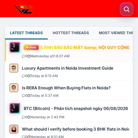
LATEST THREADS
HOTTEST THREADS
MOST VIEWED THRE
CẢNH BÁO BẢO MẬT &amp; NỘI QUY CỘNG ĐỒNG
VÀNG
0
Wednesday a31 6:07 AM
Luxury Apartments in Noida Investment Guide
0
Today at 6:13 AM
Is RERA Enough When Buying Flats in Noida?
0
Today at 5:37 AM
BTC (Bitcoin) - Phân tích snapshot ngày 06/08/2026
0
Yesterday at 2:43 PM
What should I verify before booking 3 BHK flats in Noida?
0
Yesterday at 8:01 AM