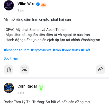
Vlike Wire
2 giờ
Mỹ mở rộng cấm Iran crypto, phạt hai sàn
- OFAC Mỹ phạt Shelbit và Aban Tether
- Mục tiêu: cắt nguồn tiền điện tử và ngoại tệ của Iran
- Hành động tiếp tục chiến dịch áp lực tài chính Washington
#binancesquare
#cryptonews
#iran
#sanctions
#usdt
Đọc thêm
$usdt
#vlikevn
#titanbot
📰 Nguồn: CoinDesk
Coin Radar
3 giờ
Radar Tâm Lý Thị Trường: Sợ hãi và hấp dẫn đồng mơ