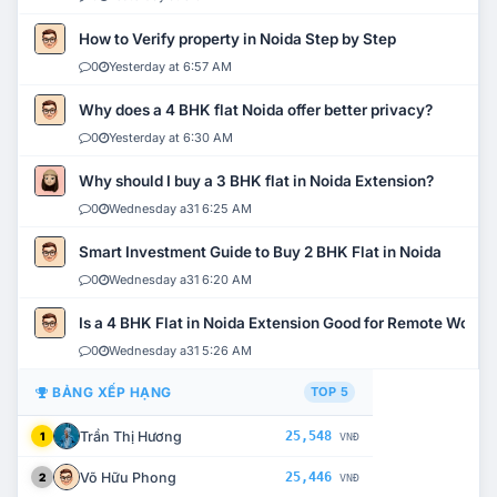
How to Verify property in Noida Step by Step
0
Yesterday at 6:57 AM
Why does a 4 BHK flat Noida offer better privacy?
0
Yesterday at 6:30 AM
Why should I buy a 3 BHK flat in Noida Extension?
0
Wednesday a31 6:25 AM
Smart Investment Guide to Buy 2 BHK Flat in Noida
0
Wednesday a31 6:20 AM
Is a 4 BHK Flat in Noida Extension Good for Remote Work?
0
Wednesday a31 5:26 AM
BẢNG XẾP HẠNG
TOP 5
Trần Thị Hương
25,548
1
VNĐ
Võ Hữu Phong
25,446
2
VNĐ