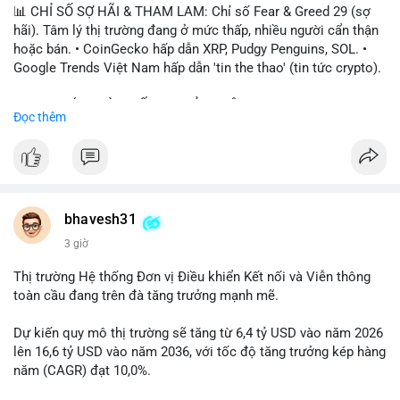
📊 CHỈ SỐ SỢ HÃI & THAM LAM: Chỉ số Fear & Greed 29 (sợ
hãi). Tâm lý thị trường đang ở mức thấp, nhiều người cẩn thận
hoặc bán. • CoinGecko hấp dẫn XRP, Pudgy Penguins, SOL. •
Google Trends Việt Nam hấp dẫn 'tin the thao' (tin tức crypto).
📈 XU HƯỚNG TÌM KIẾM & THẢO LUẬN: • XRP, SOL, PENGU,
Đọc thêm
ONDO, CASHCAT. • Chủ đề 'tô thị ty na' (tỷ giá) và 'giao thông'
(giao thông tài chính). • Bàn tán Binance Square tập trung vào
BTC breakout và lệnh long/short.
💬 DÒNG CHẢY TIN TỨC & TRUYỀN THÔNG: • Trump khẳng
định crypto là 'vấn đề lớn' giúp giảm áp lực USD. • Binance hỗ
bhavesh31
trợ cổ phiếu Apple/IBM. • Bài đăng hấp dẫn về $HFT, $SKYAI,
3 giờ
$BICO. • Tin nhắn cảnh báo về hack North Korea (Bybit).
Thị trường Hệ thống Đơn vị Điều khiển Kết nối và Viễn thông
💡 NHẬN ĐỊNH & KHUYẾN NGHỊ: Tâm lý thị trường đang phân
toàn cầu đang trên đà tăng trưởng mạnh mẽ.
cực. Sợ hãi do chỉ số thấp, nhưng hấp dẫn từ xu hướng meme
coin (PENGU, CASHCAT) và tin cậy từ các dự án lớn (BTC,
Dự kiến quy mô thị trường sẽ tăng từ 6,4 tỷ USD vào năm 2026
SOL). Rủi ro tăng nếu không có thông tin rõ ràng về quy định.
lên 16,6 tỷ USD vào năm 2036, với tốc độ tăng trưởng kép hàng
năm (CAGR) đạt 10,0%.
📊 Nguồn: Radar Tâm Lý Thị Trường