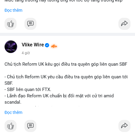
Mức tăng trưởng này tương ứng với tốc độ tăng trưởng kép
hàng năm (CAGR) đạt 5,9% trong giai đoạn dự báo.
Đọc thêm
Đây là tín hiệu tích cực cho các nhà sản xuất, nhà phân phối và
nhà đầu tư trong ngành vật liệu xây dựng và hạ tầng.
Bạn đánh giá thế nào về tiềm năng của dòng sản phẩm ống
nhựa polyolefin trong tương lai?
Vlike Wire
4 giờ
Chủ tịch Reform UK kêu gọi điều tra quyên góp liên quan SBF
- Chủ tịch Reform UK yêu cầu điều tra quyên góp liên quan tới
SBF.
- SBF liên quan tới FTX.
- Lãnh đạo Reform UK chuẩn bị đối mặt với cử tri amid
scandal.
- Sự kiện có thể ảnh hưởng đến hình ảnh SBF và FTX.
Đọc thêm
- Không có thông tin tác động thị trường ngay lập tức.
#binancesquare
#cryptonews
#sbf
#ftx
#reformuk
$btc $eth