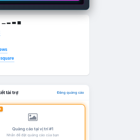
g ▁ ▂ ▃ ▄
t
news
esquare
ết tài trợ
Đăng quảng cáo
1
Quảng cáo tại vị trí #1
Nhấn để đặt quảng cáo của bạn