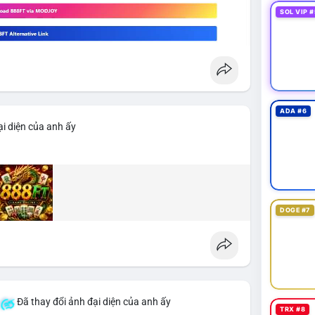
SOL VIP #
ADA #6
i diện của anh ấy
DOGE #7
Đã thay đổi ảnh đại diện của anh ấy
TRX #8