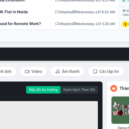
ida Extension?
0
Replies
Wednesday a31 6:25 AM
T
Đi
K Flat in Noida
0
Replies
Wednesday a31 6:20 AM
ngày
 Good for Remote Work?
0
Replies
Wednesday a31 5:26 AM
1
nh ảnh
Video
Âm thanh
Các tập tin
Thàn
Biểu Đồ Xu Hướng
Danh Sách Theo Dõi
Demo1