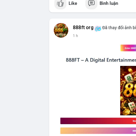
Like
Bình luận
$btc
#vlikevn
#titanbot
888ft org
Đã thay đổi ảnh b
📰 Nguồn: CoinDesk
1 h