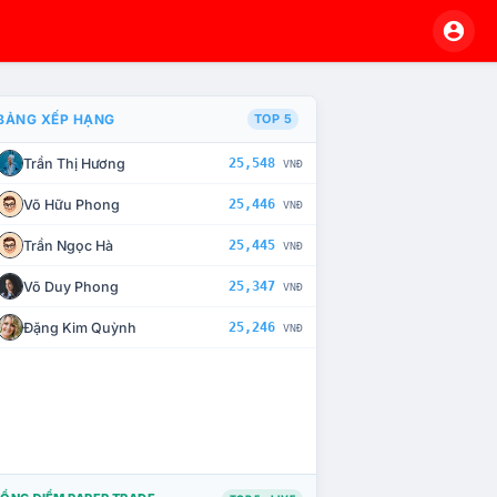
BẢNG XẾP HẠNG
TOP 5
Trần Thị Hương
25,548
VNĐ
À CHẾ TÀI XỬ LÝ VI PHẠM
Võ Hữu Phong
25,446
VNĐ
Trần Ngọc Hà
25,445
VNĐ
Võ Duy Phong
25,347
VNĐ
Đặng Kim Quỳnh
25,246
VNĐ