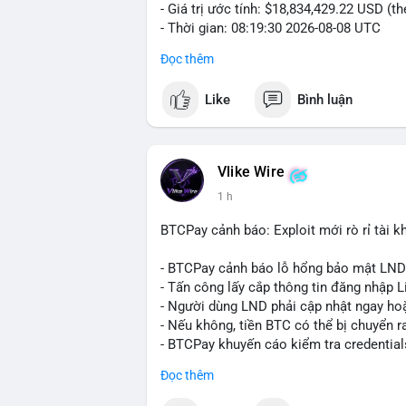
- Giá trị ước tính: $18,834,429.22 USD (t
- Thời gian: 08:19:30 2026-08-08 UTC
Đọc thêm
Nhận định phân tích:
Khối lượng gần 290 BTC tương đương gần
Like
Bình luận
chưa xác nhận cho thấy dấu hiệu của một
mục. Với mức giá hiện tại, động thái này
sàn hoặc chuyển vào ví lạnh để nắm giữ 
quyết định áp lực cung ngắn hạn lên thị 
Vlike Wire
xuất hiện dòng tiền lớn, nhưng chưa đủ
1 h
lệnh chuyển tiếp theo.
BTCPay cảnh báo: Exploit mới rò rỉ tài kh
Lời khuyên:
Nhà đầu tư nhỏ lẻ nên theo dõi sát các g
- BTCPay cảnh báo lỗ hổng bảo mật LND
định xu hướng rõ ràng hơn. Tránh hành độ
- Tấn công lấy cắp thông tin đăng nhập L
hợp với khối lượng giao dịch chung và bi
- Người dùng LND phải cập nhật ngay hoặ
- Nếu không, tiền BTC có thể bị chuyển r
#289btc
#chuyenvilon
#giaodichchuaxa
- BTCPay khuyến cáo kiểm tra credential
Đọc thêm
#binancesquare
#cryptonews
#btc