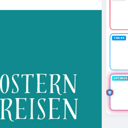
TON #9
OPTIMUS 