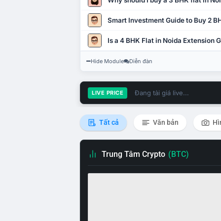
Why should I buy a 3 BHK flat in No
Smart Investment Guide to Buy 2 BH
Is a 4 BHK Flat in Noida Extension
Hide Module
Diễn đàn
Đang tải giá live...
LIVE PRICE
Tất cả
Văn bản
Hì
Trung Tâm Crypto
(BTC)