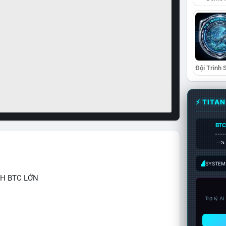
⚡ TITA
BTC
----
--%
SYSTEM:
CH BTC LỚN
Trợ lý A