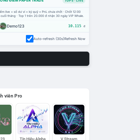
ỔNG ĐIỂM PAPER TRADE
TOP 5 · LIVE
ểm live = số dư ví + ký quỹ + PnL chưa chốt · Chốt 12:00
 cuối tháng · Top 1 trên 20.000 đ nhận 30 ngày VIP Whale.
Demo123
10.115
đ
Auto-refresh (30s)
Refresh Now
h viên Pro
23
Tín Hiệu Alpha
V Stream