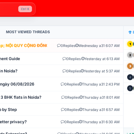
Ctrl K
MOST VIEWED THREADS
1
; NỘI QUY CỘNG ĐỒNG VLIKE.VN: HỆ THỐNG GIÁM SÁT TỰ ĐỘNG V
0
Replies
Wednesday a31 6:07 AM
2
ment Guide
0
Replies
Yesterday at 6:13 AM
3
in Noida?
0
Replies
Yesterday at 5:37 AM
4
t ngày 06/08/2026
0
Replies
Thursday a31 2:43 PM
5
 3 BHK flats in Noida?
0
Replies
Thursday a31 8:01 AM
p by Step
0
Replies
Thursday a31 6:57 AM
etter privacy?
0
Replies
Thursday a31 6:30 AM