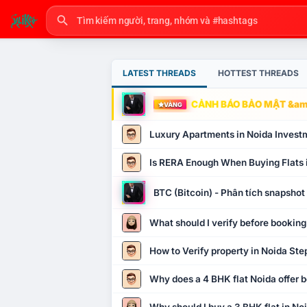
LATEST THREADS
HOTTEST THREADS
CẢNH BÁO BẢO MẬT &amp
VÀNG
Luxury Apartments in Noida Invest
Is RERA Enough When Buying Flats 
BTC (Bitcoin) - Phân tích snapsho
What should I verify before booking
How to Verify property in Noida Ste
Why does a 4 BHK flat Noida offer b