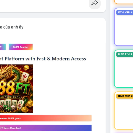
ETH VIP #
ìa của anh ấy
USDT VIP
BNB VIP 