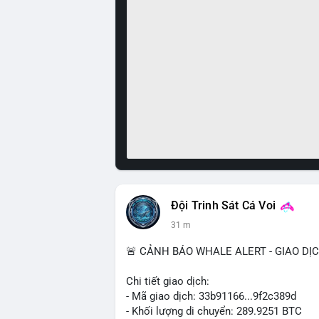
Đội Trinh Sát Cá Voi
31 m
🚨 CẢNH BÁO WHALE ALERT - GIAO DỊ
Chi tiết giao dịch:
- Mã giao dịch: 33b91166...9f2c389d
- Khối lượng di chuyển: 289.9251 BTC