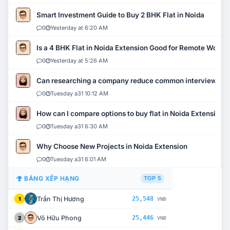
Smart Investment Guide to Buy 2 BHK Flat in Noida
0
Yesterday at 6:20 AM
Is a 4 BHK Flat in Noida Extension Good for Remote Work?
0
Yesterday at 5:26 AM
Can researching a company reduce common interview mi
0
Tuesday a31 10:12 AM
How can I compare options to buy flat in Noida Extension?
0
Tuesday a31 6:30 AM
Why Choose New Projects in Noida Extension
0
Tuesday a31 6:01 AM
BẢNG XẾP HẠNG
TOP 5
Trần Thị Hương
25,548
1
VNĐ
Võ Hữu Phong
25,446
2
VNĐ