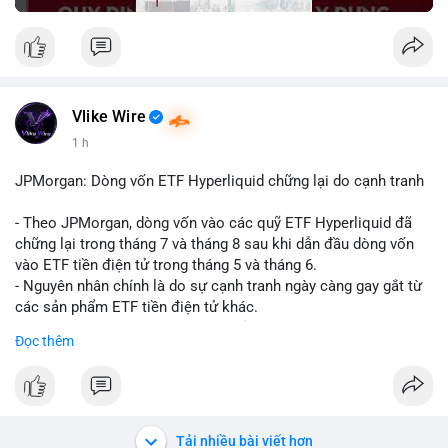
Vlike Wire
1 h
JPMorgan: Dòng vốn ETF Hyperliquid chững lại do cạnh tranh
- Theo JPMorgan, dòng vốn vào các quỹ ETF Hyperliquid đã
chững lại trong tháng 7 và tháng 8 sau khi dẫn đầu dòng vốn
vào ETF tiền điện tử trong tháng 5 và tháng 6.
- Nguyên nhân chính là do sự cạnh tranh ngày càng gay gắt từ
các sản phẩm ETF tiền điện tử khác.
- Điều này cho thấy sự quan tâm của nhà đầu tư đối với
Đọc thêm
Hyperliquid có thể đã giảm bớt, ảnh hưởng đến dòng vốn và
thanh khoản của đồng tiền này.
- Nhà đầu tư cần theo dõi sát sao diễn biến thị trường và các
yếu tố cạnh tranh để đưa ra quyết định đầu tư hợp lý.
Tải nhiều bài viết hơn