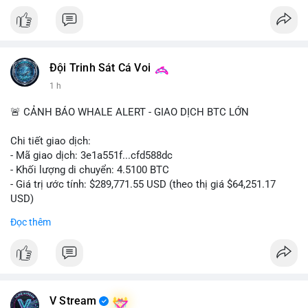
- Nhiều nền tảng NFT đang thử nghiệm token hóa các tài sản
bất thường.
#binancesquare
#cryptonews
#tokenization
#web3
#nft
Đội Trinh Sát Cá Voi
$btc $eth
1 h
#vlikevn
#titanbot
🚨 CẢNH BÁO WHALE ALERT - GIAO DỊCH BTC LỚN
📰 Nguồn: Cointelegraph
Chi tiết giao dịch:
- Mã giao dịch: 3e1a551f...cfd588dc
- Khối lượng di chuyển: 4.5100 BTC
- Giá trị ước tính: $289,771.55 USD (theo thị giá $64,251.17
USD)
- Thời gian: 13:19:39 2026-08-06 UTC
Đọc thêm
Nhận định phân tích:
Giao dịch 4.51 BTC trị giá gần 290 nghìn USD được phát hiện
trong mempool chưa xác nhận. Với mức giá 64,251 USD, khối
lượng này cho thấy dấu hiệu của một cá nhân hoặc tổ chức
đang tái cơ cấu danh mục, không phải áp lực bán khẩn cấp.
V Stream