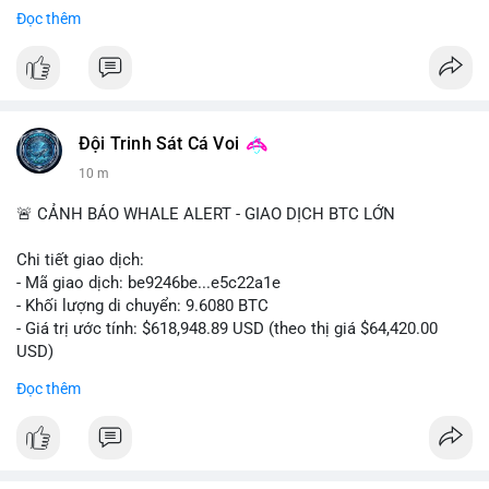
#binancesquare
#cryptonews
#btc
#marketanalysis
Đọc thêm
$btc
#vlikevn
#titanbot
📰 Nguồn: CoinDesk
Đội Trinh Sát Cá Voi
10 m
🚨 CẢNH BÁO WHALE ALERT - GIAO DỊCH BTC LỚN
Chi tiết giao dịch:
- Mã giao dịch: be9246be...e5c22a1e
- Khối lượng di chuyển: 9.6080 BTC
- Giá trị ước tính: $618,948.89 USD (theo thị giá $64,420.00
USD)
- Thời gian: 14:19:34 2026-08-06 UTC
Đọc thêm
Nhận định phân tích hành vi của Cá voi dựa trên giao dịch này:
Khối lượng 9.608 BTC, tương đương gần 619 nghìn USD, chưa
quá lớn để gây áp lực bán trực tiếp lên sàn giao dịch. Tuy