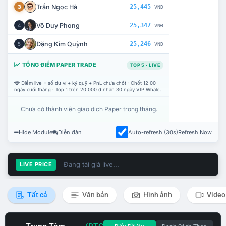
Trần Ngọc Hà
25,445
3
VNĐ
Võ Duy Phong
25,347
4
VNĐ
Đặng Kim Quỳnh
25,246
5
VNĐ
TỔNG ĐIỂM PAPER TRADE
TOP 5 · LIVE
Điểm live = số dư ví + ký quỹ + PnL chưa chốt · Chốt 12:00
ngày cuối tháng · Top 1 trên 20.000 đ nhận 30 ngày VIP Whale.
Chưa có thành viên giao dịch Paper trong tháng.
Hide Module
Diễn đàn
Auto-refresh (30s)
Refresh Now
Đang tải giá live...
LIVE PRICE
Tất cả
Văn bản
Hình ảnh
Video