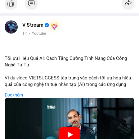
V Stream
1 h
·
Youtube
Tối ưu Hiệu Quả AI: Cách Tăng Cường Tính Năng Của Công
Nghệ Tự Tự
Ví dụ video VIETSUCCESS tập trung vào cách tối ưu hóa hiệu
quả của công nghệ trí tuệ nhân tạo (AI) trong các ứng dụng
chuyên nghiệp. AI được sử dụng để phân tích dữ liệu lớn, dự
Đọc thêm
đoán xu hướng thị trường, và tự động hóa quy trình trong lĩnh
vực tài chính và crypto. Bài đăng nhấn mạnh vai trò của AI
trong việc giảm thiểu sai lầm, tăng tốc độ xử lý, và hỗ trợ quyết
định dựa trên dữ liệu. Điều này đặc biệt quan trọng trong thời
kỳ phát triển nhanh chóng của ngành crypto, nơi tính chính xác
và tốc độ là yếu tố quyết định.