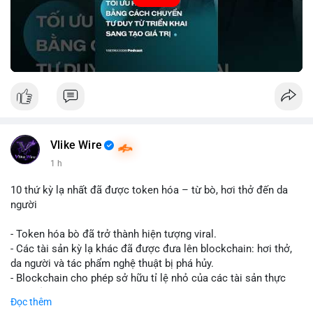
🎥 Xem video trực tiếp tại:
Nguồn: VIETSUCCESS
Vlike Wire
1 h
10 thứ kỳ lạ nhất đã được token hóa – từ bò, hơi thở đến da
người
- Token hóa bò đã trở thành hiện tượng viral.
- Các tài sản kỳ lạ khác đã được đưa lên blockchain: hơi thở,
da người và tác phẩm nghệ thuật bị phá hủy.
- Blockchain cho phép sở hữu tỉ lệ nhỏ của các tài sản thực
vật, mở ra thị trường mới.
Đọc thêm
- Câu hỏi về pháp lý, đạo đức và bảo mật đang được đặt ra.