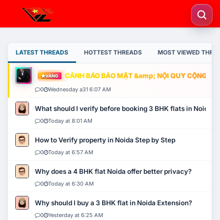
LATEST THREADS
HOTTEST THREADS
MOST VIEWED THRE
CẢNH BÁO BẢO MẬT &amp; NỘI QUY CỘNG ĐỒNG
VÀNG
0
Wednesday a31 6:07 AM
What should I verify before booking 3 BHK flats in Noida?
0
Today at 8:01 AM
How to Verify property in Noida Step by Step
0
Today at 6:57 AM
Why does a 4 BHK flat Noida offer better privacy?
0
Today at 6:30 AM
Why should I buy a 3 BHK flat in Noida Extension?
0
Yesterday at 6:25 AM