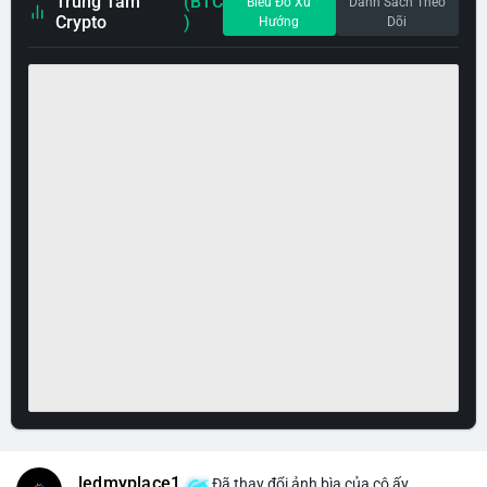
Trung Tâm
(BTC
Biểu Đồ Xu
Danh Sách Theo
Crypto
)
Hướng
Dõi
ledmyplace1
Đã thay đổi ảnh bìa của cô ấy