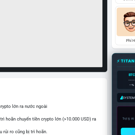
Phí 
⚡ TITA
BTC
----
--%
SYSTEM:
crypto lớn ra nước ngoài
 trì hoãn chuyển tiền crypto lớn (>10.000 USD) ra
Trợ lý A
rủi ro cũng bị trì hoãn.