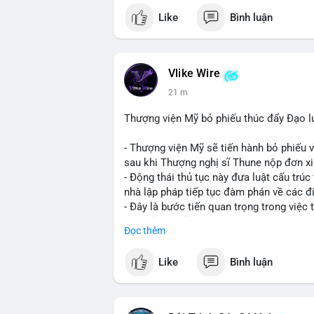
Like
Bình luận
Vlike Wire
21 m
Thượng viện Mỹ bỏ phiếu thúc đẩy Đạo l
- Thượng viện Mỹ sẽ tiến hành bỏ phiếu 
sau khi Thượng nghị sĩ Thune nộp đơn xin
- Động thái thủ tục này đưa luật cấu trúc 
nhà lập pháp tiếp tục đàm phán về các đ
- Đây là bước tiến quan trọng trong việc t
điện tử tại Mỹ.
Đọc thêm
#binancesquare
#cryptonews
#clarityac
Like
Bình luận
$btc $eth
#vlikevn
#titanbot