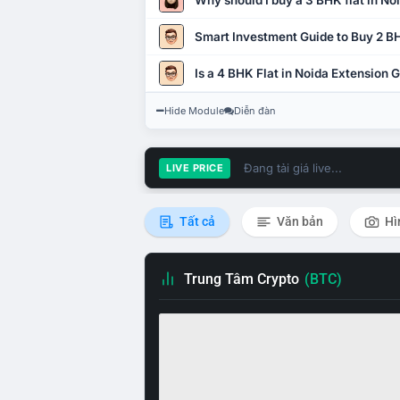
Why should I buy a 3 BHK flat in No
Smart Investment Guide to Buy 2 BH
Is a 4 BHK Flat in Noida Extension
Hide Module
Diễn đàn
Đang tải giá live...
LIVE PRICE
Tất cả
Văn bản
Hì
Trung Tâm Crypto
(BTC)