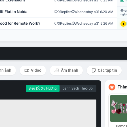
ida Extension?
0
Replies
Wednesday a31 6:25 AM
T
Đi
K Flat in Noida
0
Replies
Wednesday a31 6:20 AM
ngày
 Good for Remote Work?
0
Replies
Wednesday a31 5:26 AM
1
nh ảnh
Video
Âm thanh
Các tập tin
Thàn
Biểu Đồ Xu Hướng
Danh Sách Theo Dõi
Demo1