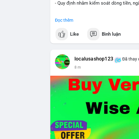
- Quy định nhằm kiểm soát dòng tiền, ngă
#binancesquare
#cryptonews
#brazil
#re
Đọc thêm
$btc $eth
Like
Bình luận
#vlikevn
#titanbot
📰 Nguồn: CoinDesk
localusashop123
Đã thay 
8 m