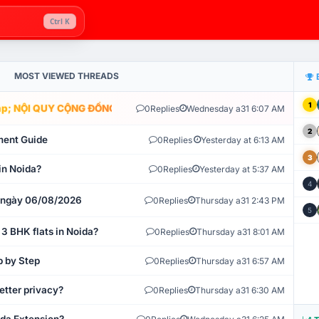
Ctrl K
MOST VIEWED THREADS
1
; NỘI QUY CỘNG ĐỒNG VLIKE.VN: HỆ THỐNG GIÁM SÁT TỰ ĐỘNG V
0
Replies
Wednesday a31 6:07 AM
2
ment Guide
0
Replies
Yesterday at 6:13 AM
3
in Noida?
0
Replies
Yesterday at 5:37 AM
4
t ngày 06/08/2026
0
Replies
Thursday a31 2:43 PM
5
 3 BHK flats in Noida?
0
Replies
Thursday a31 8:01 AM
p by Step
0
Replies
Thursday a31 6:57 AM
etter privacy?
0
Replies
Thursday a31 6:30 AM