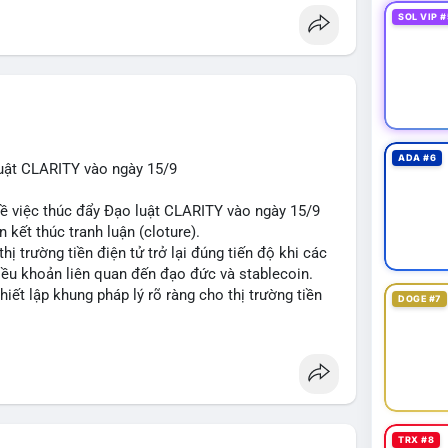
SOL VIP #
ADA #6
uật CLARITY vào ngày 15/9
về việc thúc đẩy Đạo luật CLARITY vào ngày 15/9
 kết thúc tranh luận (cloture).
thị trường tiền điện tử trở lại đúng tiến độ khi các
iều khoản liên quan đến đạo đức và stablecoin.
hiết lập khung pháp lý rõ ràng cho thị trường tiền
DOGE #7
t
#ussenate
#cryptoregulation
#stablecoin
TRX #8