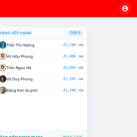
BẢNG XẾP HẠNG
TOP 5
Trần Thị Hương
25,548
VNĐ
À CHẾ TÀI XỬ LÝ VI PHẠM
Võ Hữu Phong
25,446
VNĐ
Trần Ngọc Hà
25,445
VNĐ
Võ Duy Phong
25,347
VNĐ
Đặng Kim Quỳnh
25,246
VNĐ