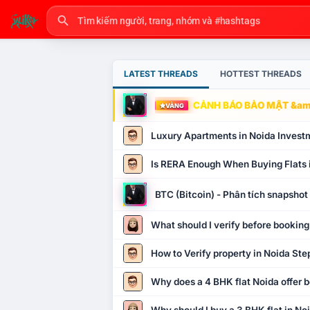
LATEST THREADS
HOTTEST THREADS
CẢNH BÁO BẢO MẬT &amp
VÀNG
Luxury Apartments in Noida Invest
Is RERA Enough When Buying Flats 
BTC (Bitcoin) - Phân tích snapsho
What should I verify before booking
How to Verify property in Noida Ste
Why does a 4 BHK flat Noida offer b