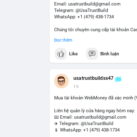
Nhà đầu tư nhỏ lẻ nên hạn chế đòn bẩy tr
Email: usatrustbuild@gmail.com
sàn lớn thay vì phản ứng theo cảm xúc. X
Telegram: @UsaTrustBuild
giao dịch.
WhatsApp: +1 (479) 438-1734
#105btc
#chuyenvilanh
#aplucban
#btcu
Chúng tôi chuyên cung cấp tài khoản Ca
Accounts) cho các nhu cầu marketing, SE
Đọc thêm
toán USDT và các giao dịch tiền mặt tại
Like
Bình luận
Liên hệ ngay để được tư vấn và hỗ trợ n
#buyverifiedcashappaccounts
#marketin
#sendmoney
#mobiledeposit
#pay
#usd
usatrustbuildss47
1 h
Mua tài khoản WebMoney đã xác minh (V
Liên hệ quản lý cửa hàng ngay hôm nay:
📧 Email: usatrustbuild@gmail.com
✈️ Telegram: @UsaTrustBuild
📱 WhatsApp: +1 (479) 438-1734