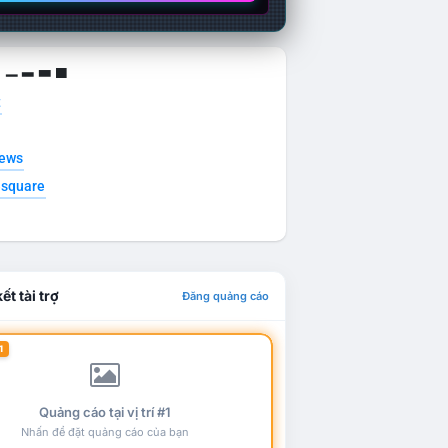
g ▁ ▂ ▃ ▄
t
news
esquare
ết tài trợ
Đăng quảng cáo
1
Quảng cáo tại vị trí #1
Nhấn để đặt quảng cáo của bạn