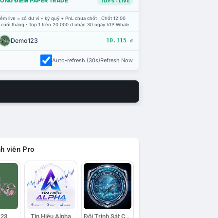
ỔNG ĐIỂM PAPER TRADE
TOP 5 · LIVE
ểm live = số dư ví + ký quỹ + PnL chưa chốt · Chốt 12:00
 cuối tháng · Top 1 trên 20.000 đ nhận 30 ngày VIP Whale.
Demo123
10.115
đ
Auto-refresh (30s)
Refresh Now
h viên Pro
23
Tín Hiệu Alpha
Đội Trinh Sát Cá Voi