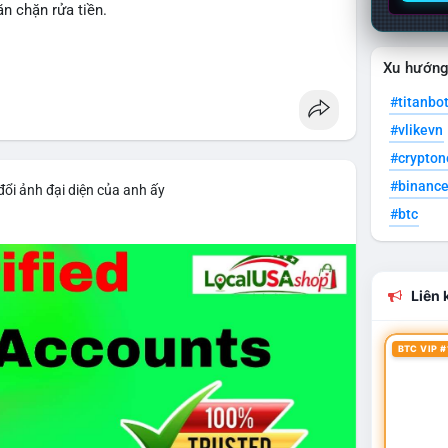
n chặn rửa tiền.
gulation
Xu hướn
#titanbo
#vlikevn
#crypto
#binanc
đổi ảnh đại diện của anh ấy
#btc
Liên k
BTC VIP #