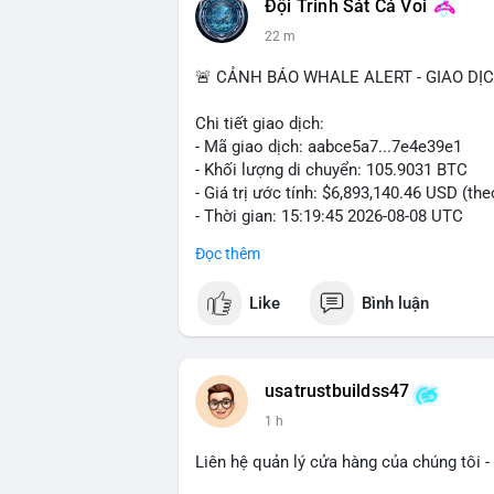
Đội Trinh Sát Cá Voi
22 m
📰 Nguồn: Cointelegraph
🚨 CẢNH BÁO WHALE ALERT - GIAO DỊ
Chi tiết giao dịch:
- Mã giao dịch: aabce5a7...7e4e39e1
- Khối lượng di chuyển: 105.9031 BTC
- Giá trị ước tính: $6,893,140.46 USD (th
- Thời gian: 15:19:45 2026-08-08 UTC
Đọc thêm
Nhận định phân tích:
Giao dịch hơn 105 BTC trị giá gần 6,9 tr
Like
Bình luận
nhất cho thấy dấu hiệu của một tổ chức 
lượng này đủ lớn để gây biến động giá cụ
địa chỉ đích trong các block tiếp theo là
dịch, áp lực bán ngắn hạn có thể hình th
usatrustbuildss47
năng cao là hành động tích lũy dài hạn. 
1 h
động lớn, do vậy động thái này cần được 
Liên hệ quản lý cửa hàng của chúng tôi - 
Lời khuyên: