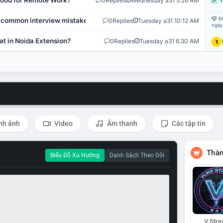
 Good for Remote Work?
0
Replies
Wednesday a31 5:26 AM
T
Đi
 common interview mistakes?
0
Replies
Tuesday a31 10:12 AM
ngày
at in Noida Extension?
0
Replies
Tuesday a31 6:30 AM
1
nh ảnh
Video
Âm thanh
Các tập tin
Thàn
Biểu Đồ Xu Hướng
Danh Sách Theo Dõi
V Str