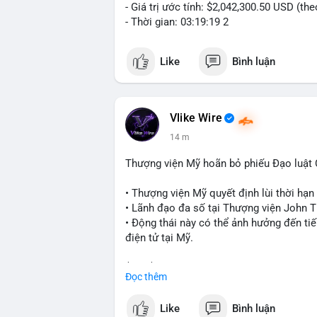
- Giá trị ước tính: $2,042,300.50 USD (th
- Thời gian: 03:19:19 2
Like
Bình luận
Vlike Wire
14 m
Thượng viện Mỹ hoãn bỏ phiếu Đạo luật
• Thượng viện Mỹ quyết định lùi thời hạ
• Lãnh đạo đa số tại Thượng viện John Th
• Động thái này có thể ảnh hưởng đến tiế
điện tử tại Mỹ.
$btc $eth
Đọc thêm
#vlikevn
#titanbot
Like
Bình luận