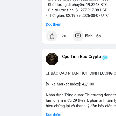
- Khối lượng di chuyển: 19.8243 BTC
- Giá trị ước tính: $1,277,917.98 USD
- Thời gian: 02:19:39 2026-08-07 UTC
Đọc thêm
Khối lượng gần 20 BTC trị giá hơn 1.27 
nhận cho thấy dấu hiệu cá voi đang tái 
Like
Bình luận
động này thiên về chuyển ví lạnh để tích 
lượng không quá lớn để gây sốc thanh kh
củng cố nhẹ khi dòng tiền lớn di chuyển
Cục Tình Báo Crypto
Nhà đầu tư nhỏ lẻ nên theo dõi xác nhận
1 h
tương tự trong 24 giờ tới. Nếu xu hướng r
chiếm ưu thế, phù hợp với chiến lược nắ
📊 BÁO CÁO PHÂN TÍCH ĐỊNH LƯỢNG CR
#19dot8243btc
#vilanh
#tichluydaihan
#
[Vlike Market Index]: 42/100
Nhận định Tổng quan: Thị trường đang tr
lam chạm mức 29 (Fear), phản ánh tâm lý
hiệu chững lại và thanh lý đòn bẩy diễn ra
Đọc thêm