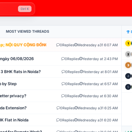
Ctrl K
MOST VIEWED THREADS
1
; NỘI QUY CỘNG ĐỒNG VLIKE.VN: HỆ THỐNG GIÁM SÁT TỰ ĐỘNG V
0
Replies
Wednesday a31 6:07 AM
2
t ngày 06/08/2026
0
Replies
Yesterday at 2:43 PM
3
 3 BHK flats in Noida?
0
Replies
Yesterday at 8:01 AM
4
p by Step
0
Replies
Yesterday at 6:57 AM
5
etter privacy?
0
Replies
Yesterday at 6:30 AM
ida Extension?
0
Replies
Wednesday a31 6:25 AM
K Flat in Noida
0
Replies
Wednesday a31 6:20 AM