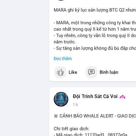
MARA ghi kỷ lục sản lượng BTC Q2 nhưng 
- MARA, một trong những công ty khai th
cao nhất trong quý II kể từ hơn 1 năm tr
- Tuy nhiên, công ty vẫn lỗ trong quý II 
năm trước.
- Sự tăng sản lượng không đủ bù đắp cho 
tiếp đến doanh thu và lợi nhuận.
Đọc thêm
$btc
#btc
Like
Bình luận
#vlikevn
#titanbot
📰 Nguồn: Cointelegraph
Đội Trinh Sát Cá Voi
1 h
🚨 CẢNH BÁO WHALE ALERT - GIAO DỊ
Chi tiết giao dịch:
- Mã giao dịch: 11170ad3...08377e0a