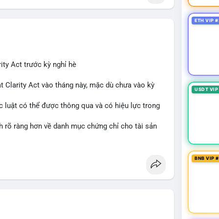
ETH VIP #
ity Act trước kỳ nghỉ hè
t Clarity Act vào tháng này, mặc dù chưa vào kỳ
USDT VIP
c luật có thể được thông qua và có hiệu lực trong
nh rõ ràng hơn về danh mục chứng chỉ cho tài sản
 tưởng của nhà đầu tư và phát triển thị trường
BNB VIP 