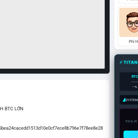
Phí 
⚡ TITA
BTC
----
--%
SYSTEM:
CH BTC LỚN
Trợ lý A
065bea24cacedd1513d10e0cf7ece8b796e7f78ee8e28