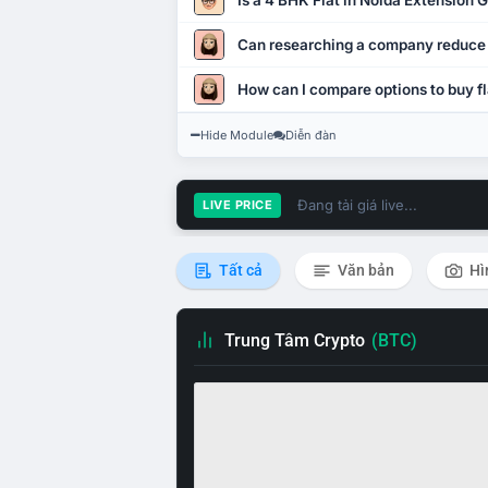
Is a 4 BHK Flat in Noida Extension
Can researching a company reduce
How can I compare options to buy fl
Hide Module
Diễn đàn
Đang tải giá live...
LIVE PRICE
Tất cả
Văn bản
Hì
Trung Tâm Crypto
(BTC)