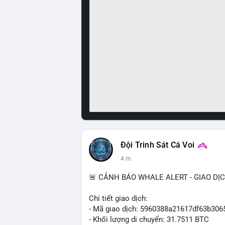
Đội Trinh Sát Cá Voi
4 m
🚨 CẢNH BÁO WHALE ALERT - GIAO DỊ
Chi tiết giao dịch:
- Mã giao dịch: 5960388a21617df63b3
- Khối lượng di chuyển: 31.7511 BTC