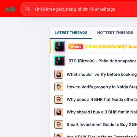
LATEST THREADS
HOTTEST THREADS
CẢNH BÁO BẢO MẬT &amp
VÀNG
BTC (Bitcoin) - Phân tích snapsho
What should I verify before booking
How to Verify property in Noida Ste
Why does a 4 BHK flat Noida offer b
Why should I buy a 3 BHK flat in No
Smart Investment Guide to Buy 2 BH