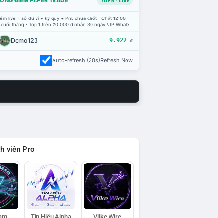
ỔNG ĐIỂM PAPER TRADE
TOP 5 · LIVE
ểm live = số dư ví + ký quỹ + PnL chưa chốt · Chốt 12:00
 cuối tháng · Top 1 trên 20.000 đ nhận 30 ngày VIP Whale.
Demo123
9.922
đ
Auto-refresh (30s)
Refresh Now
h viên Pro
eam
Tín Hiệu Alpha
Vlike Wire