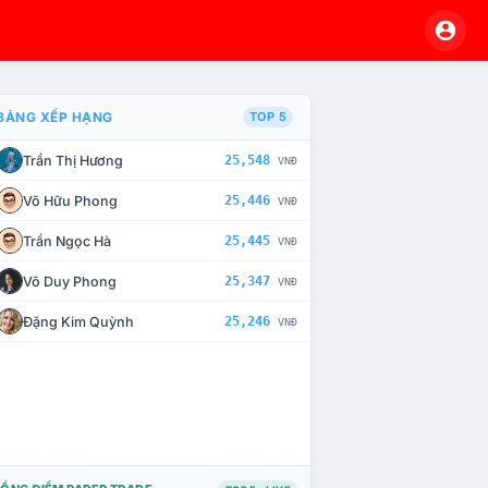
BẢNG XẾP HẠNG
TOP 5
Trần Thị Hương
25,548
VNĐ
À CHẾ TÀI XỬ LÝ VI PHẠM
Võ Hữu Phong
25,446
VNĐ
Trần Ngọc Hà
25,445
VNĐ
Võ Duy Phong
25,347
VNĐ
Đặng Kim Quỳnh
25,246
VNĐ