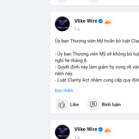
📰 Nguồn: Cointelegraph
Vlike Wire
1 h
Ủy ban Thượng viện Mỹ hoãn bỏ luật Clar
- Ủy ban Thượng viện Mỹ sẽ không bỏ luậ
nghỉ hè tháng 8.
- Quyết định này làm giảm hy vọng về việ
năm nay.
- Luật Clarity Act nhằm cung cấp quy đị
số tại Mỹ.
Đọc thêm
- Sự trì hoãn có thể ảnh hưởng đến sự tin
crypto tại Mỹ.
Like
Bình luận
$btc $eth
#vlikevn
#titanbot
Vlike Wire
1 h
📰 Nguồn: CoinDesk