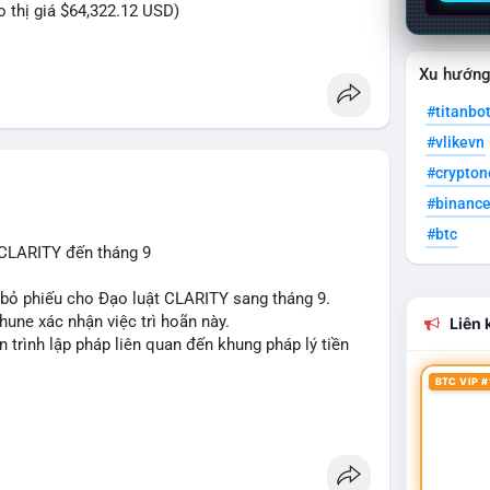
eo thị giá $64,322.12 USD)
Xu hướn
#titanbo
#vlikevn
#crypto
#binanc
#btc
 CLARITY đến tháng 9
n bỏ phiếu cho Đạo luật CLARITY sang tháng 9.
une xác nhận việc trì hoãn này.
Liên k
n trình lập pháp liên quan đến khung pháp lý tiền
BTC VIP #