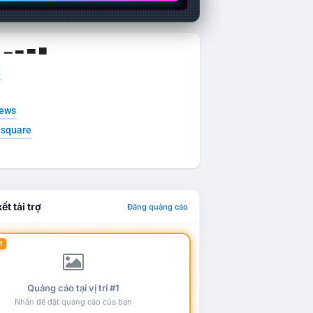
g ▁ ▂ ▃ ▄
t
news
esquare
ết tài trợ
Đăng quảng cáo
1
Quảng cáo tại vị trí #1
Nhấn để đặt quảng cáo của bạn