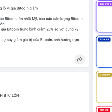
SOL VIP #
lỗ vì giá Bitcoin giảm
ác Bitcoin lớn nhất Mỹ, báo cáo sản lượng Bitcoin
ước.
do giá Bitcoin trung bình giảm 28% so với cùng kỳ
sự suy giảm giá trị của Bitcoin, ảnh hưởng trực
ADA #6
DOGE #7
CH BTC LỚN
TRX #8