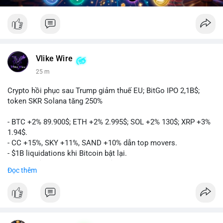
Vlike Wire
25 m
Crypto hồi phục sau Trump giảm thuế EU; BitGo IPO 2,1B$;
token SKR Solana tăng 250%
- BTC +2% 89.900$; ETH +2% 2.995$; SOL +2% 130$; XRP +3%
1.94$.
- CC +15%, SKY +11%, SAND +10% dẫn top movers.
- $1B liquidations khi Bitcoin bật lại.
- Trump hủy thuế EU, tín hiệu giảm áp lực.
Đọc thêm
- Vitalik đề xuất DVT staking cho Ethereum.
- BitGo IPO 18$/cổ phiếu, trị giá ~2B$.
- Senate Ag Committee tiến hành Clarity Act.
- Newrez tính crypto vào điều kiện vay nhà.
- HK cấp giấy phép stablecoin mới.