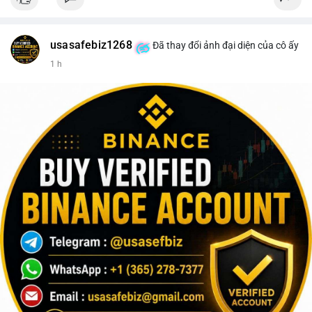
#152dot5btc
#giaodichlon
#aplucban
#vilanh
#btcmempool
usasafebiz1268
Đã thay đổi ảnh đại diện của cô ấy
1 h