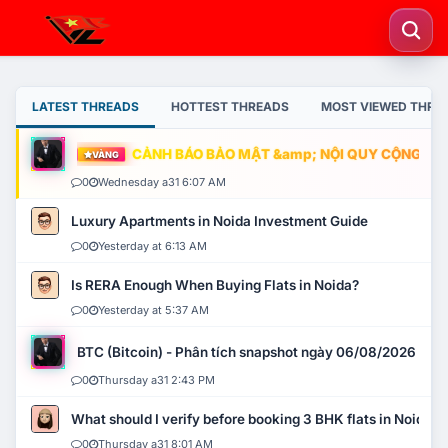
LATEST THREADS
HOTTEST THREADS
MOST VIEWED THRE
CẢNH BÁO BẢO MẬT &amp; NỘI QUY CỘNG ĐỒNG
VÀNG
0
Wednesday a31 6:07 AM
Luxury Apartments in Noida Investment Guide
0
Yesterday at 6:13 AM
Is RERA Enough When Buying Flats in Noida?
0
Yesterday at 5:37 AM
BTC (Bitcoin) - Phân tích snapshot ngày 06/08/2026
0
Thursday a31 2:43 PM
What should I verify before booking 3 BHK flats in Noida?
0
Thursday a31 8:01 AM