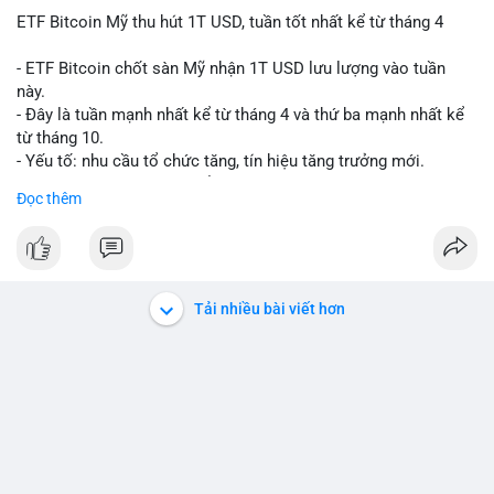
ETF Bitcoin Mỹ thu hút 1T USD, tuần tốt nhất kể từ tháng 4
- ETF Bitcoin chốt sàn Mỹ nhận 1T USD lưu lượng vào tuần
này.
- Đây là tuần mạnh nhất kể từ tháng 4 và thứ ba mạnh nhất kể
từ tháng 10.
- Yếu tố: nhu cầu tổ chức tăng, tín hiệu tăng trưởng mới.
- Tác động: giá BTC có thể tăng, thị trường ETF tiếp tục hấp
Đọc thêm
dẫn.
#binancesquare
#cryptonews
#btc
$btc
Tải nhiều bài viết hơn
#vlikevn
#titanbot
📰 Nguồn: Cointelegraph