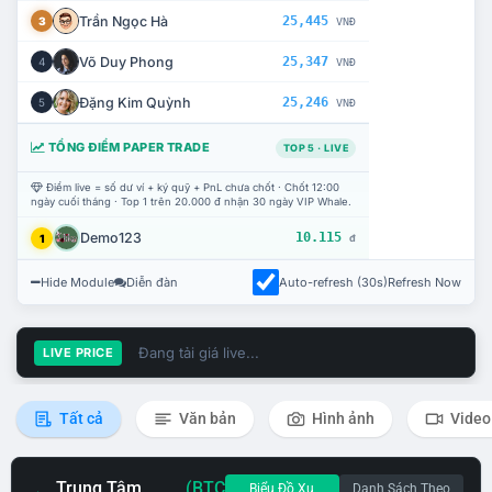
Trần Ngọc Hà
25,445
3
VNĐ
Võ Duy Phong
25,347
4
VNĐ
Đặng Kim Quỳnh
25,246
5
VNĐ
TỔNG ĐIỂM PAPER TRADE
TOP 5 · LIVE
Điểm live = số dư ví + ký quỹ + PnL chưa chốt · Chốt 12:00
ngày cuối tháng · Top 1 trên 20.000 đ nhận 30 ngày VIP Whale.
Demo123
10.115
1
đ
Hide Module
Diễn đàn
Auto-refresh (30s)
Refresh Now
Đang tải giá live...
LIVE PRICE
Tất cả
Văn bản
Hình ảnh
Video
Trung Tâm
(BTC
Biểu Đồ Xu
Danh Sách Theo