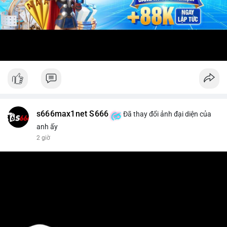
s666max1net S666
Đã thay đổi ảnh đại diện của
anh ấy
2 giờ