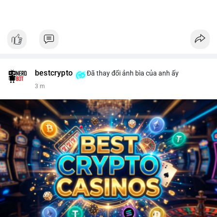
bestcrypto
Đã thay đổi ảnh bìa của anh ấy
3 m