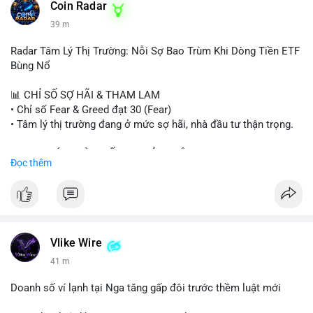
- Tòa án Nga công nhận crypto là tài sản.
Coin Radar
- Trump hy vọng ký bill cấu trúc thị trường crypto.
39 m
- Saga EVM bị hack 7M$, quỹ trộm chuyển sang Ethereum.
- Steak ’n Shake thưởng BTC cho nhân viên.
Radar Tâm Lý Thị Trường: Nỗi Sợ Bao Trùm Khi Dòng Tiền ETF
#binancesquare
#cryptonews
#btc
#eth
#sol
#xrp
#cc
#sky
Bùng Nổ
#sand
#bitgo
#solana
#stablecoin
#regulation
📊 CHỈ SỐ SỢ HÃI & THAM LAM
$btc $eth $sol $xrp $cc $sky $sand $skr
#skr
• Chỉ số Fear & Greed đạt 30 (Fear)
• Tâm lý thị trường đang ở mức sợ hãi, nhà đầu tư thận trọng.
#vlikevn
#titanbot
📈 XU HƯỚNG TÌM KIẾM & THẢO LUẬN
Đọc thêm
📰 Nguồn: Decrypt
• CoinGecko Trending: PENGU, TUT, ACE, CASHCAT, ANSEM,
STONKBROKER, UNI
• LunarCrush Trending: Ethereum, Solana, Dogecoin, Polkadot,
Chainlink, Taylor Swift, Tesla
• Google Trends Việt Nam: Real Madrid, Giao hữu câu lạc bộ,
Tinh hà say hi
Vlike Wire
41 m
💬 DÒNG CHẢY TIN TỨC & TRUYỀN THÔNG
• Binance Square: Cộng đồng đang tranh luận về lệnh
Doanh số ví lạnh tại Nga tăng gấp đôi trước thềm luật mới
Long/Short, kỳ vọng vào các kèo $ACE, $RAVE và lo ngại tin