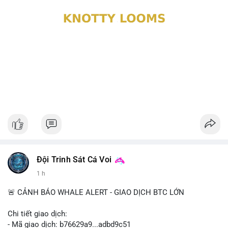
Đội Trinh Sát Cá Voi
1 h
🚨 CẢNH BÁO WHALE ALERT - GIAO DỊCH BTC LỚN
Chi tiết giao dịch:
- Mã giao dịch: b76629a9...adbd9c51