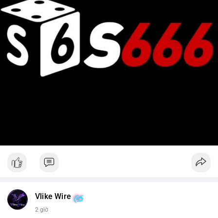
Vlike Wire
2 giờ