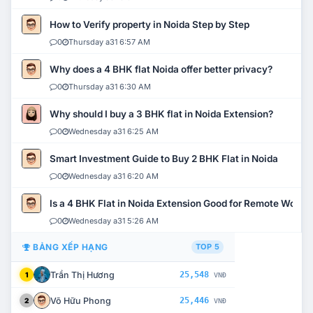
How to Verify property in Noida Step by Step
0
Thursday a31 6:57 AM
Why does a 4 BHK flat Noida offer better privacy?
0
Thursday a31 6:30 AM
Why should I buy a 3 BHK flat in Noida Extension?
0
Wednesday a31 6:25 AM
Smart Investment Guide to Buy 2 BHK Flat in Noida
0
Wednesday a31 6:20 AM
Is a 4 BHK Flat in Noida Extension Good for Remote Work?
0
Wednesday a31 5:26 AM
BẢNG XẾP HẠNG
TOP 5
Trần Thị Hương
25,548
1
VNĐ
Võ Hữu Phong
25,446
2
VNĐ